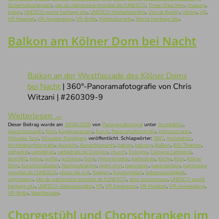
Sicherheitsstandard
,
site du patrimoine mondial de l'UNESCO
,
Three Wise Men
,
treasure
,
trésor
,
UNESCO world heritage site
,
UNESCO-Welterbestätte
,
Virtual Reality
,
Vitrine
,
VR
,
VR Headset
,
VR-Anwendung
,
VR-Brille
,
Weltkulturerbe
,
World Heritage Site
.
Balkon am Kölner Dom bei Nacht
Balkon an der Westfassade des Kölner Doms
bei Nacht
| 360°-Panoramafotografie von Chris
Witzani | #260309-9
Weiterlesen
→
Dieser Beitrag wurde am
30/06/2026
von
Panoramafotograf
unter
Architektur
,
Aussichtspunkt
,
Köln
,
Kugelpanorama
,
Kunst
,
Panoramafotografie
,
schnurstracks
,
Virtuelle Tour
,
Virtueller Rundgang
veröffentlicht. Schlagwörter:
360°
,
Architektur
,
Architekturfotografie
,
Aussicht
,
Aussichtspunkt
,
balcon
,
balcony
,
Balkon
,
Billi Thanner
,
cathedral
,
cathédrale
,
cathédrale de Cologne
,
church
,
Cologne
,
Cologne cathedral
,
dom360
,
église
,
gothic
,
gothique
,
Gotik
,
Himmelsleiter
,
Kathedrale
,
Kirche
,
Köln
,
Kölner
Dom
,
Kunstinstallation
,
Nachtaufnahme
,
night shot
,
panoramic
,
panoramique
,
patrimoine
mondial de l'UNESCO
,
photo de nuit
,
Religion
,
Rundumblick
,
Sehenswürdigkeit
,
sightseeing
,
site du patrimoine mondial de l'UNESCO
,
sites touristiques
,
UNESCO world
heritage site
,
UNESCO-Welterbestätte
,
VR
,
VR Experience
,
VR Headset
,
VR-Anwendung
,
VR-Brille
,
Westfassade
.
Chorgestühl und Chorschranken im