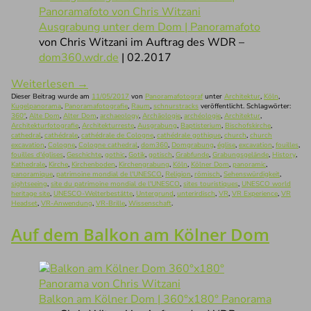
Ausgrabung unter dem Dom | Panoramafoto
von Chris Witzani im Auftrag des WDR –
dom360.wdr.de
| 02.2017
Weiterlesen
→
Dieser Beitrag wurde am
11/05/2017
von
Panoramafotograf
unter
Architektur
,
Köln
,
Kugelpanorama
,
Panoramafotografie
,
Raum
,
schnurstracks
veröffentlicht. Schlagwörter:
360°
,
Alte Dom
,
Alter Dom
,
archaeology
,
Archäologie
,
archéologie
,
Architektur
,
Architekturfotografie
,
Architekturreste
,
Ausgrabung
,
Baptisterium
,
Bischofskirche
,
cathedral
,
cathédrale
,
cathédrale de Cologne
,
cathédrale gothique
,
church
,
church
excavation
,
Cologne
,
Cologne cathedral
,
dom360
,
Domgrabung
,
église
,
excavation
,
fouilles
,
fouilles d'églises
,
Geschichte
,
gothic
,
Gotik
,
gotisch
,
Grabfunde
,
Grabungsgelände
,
History
,
Kathedrale
,
Kirche
,
Kirchenboden
,
Kirchengrabung
,
Köln
,
Kölner Dom
,
panoramic
,
panoramique
,
patrimoine mondial de l'UNESCO
,
Religion
,
römisch
,
Sehenswürdigkeit
,
sightseeing
,
site du patrimoine mondial de l'UNESCO
,
sites touristiques
,
UNESCO world
heritage site
,
UNESCO-Welterbestätte
,
Untergrund
,
unterirdisch
,
VR
,
VR Experience
,
VR
Headset
,
VR-Anwendung
,
VR-Brille
,
Wissenschaft
.
Auf dem Balkon am Kölner Dom
Balkon am Kölner Dom | 360°x180° Panorama