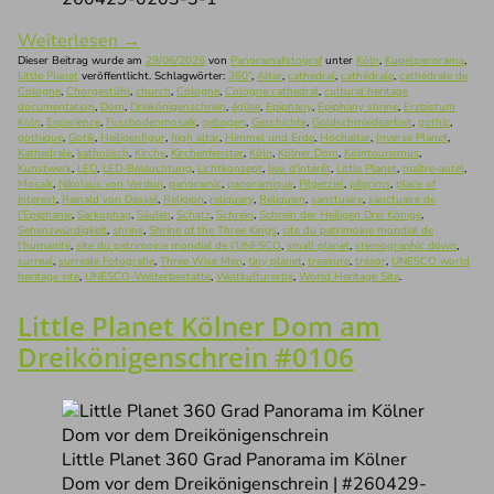
Weiterlesen
→
Dieser Beitrag wurde am
29/06/2026
von
Panoramafotograf
unter
Köln
,
Kugelpanorama
,
Little Planet
veröffentlicht. Schlagwörter:
360°
,
Altar
,
cathedral
,
cathédrale
,
cathédrale de
Cologne
,
Chorgestühl
,
church
,
Cologne
,
Cologne cathedral
,
cultural heritage
documentation
,
Dom
,
Dreikönigenschrein
,
église
,
Epiphany
,
Epiphany shrine
,
Erzbistum
Köln
,
Experience
,
Fussbodenmosaik
,
gebogen
,
Geschichte
,
Goldschmiedearbeit
,
gothic
,
gothique
,
Gotik
,
Heiligenfigur
,
high altar
,
Himmel und Erde
,
Hochaltar
,
Inverse Planet
,
Kathedrale
,
katholisch
,
Kirche
,
Kirchenfenster
,
Köln
,
Kölner Dom
,
Kölntourismus
,
Kunstwerk
,
LED
,
LED-Beleuchtung
,
Lichtkonzept
,
lieu d'intérêt
,
Little Planet
,
maître-autel
,
Mosaik
,
Nikolaus von Verdun
,
panoramic
,
panoramique
,
Pilgerziel
,
pilgrims
,
place of
interest
,
Rainald von Dassel
,
Religion
,
reliquary
,
Reliquien
,
sanctuaire
,
sanctuaire de
l'Epiphanie
,
Sarkophag
,
Säulen
,
Schatz
,
Schrein
,
Schrein der Heiligen Drei Könige
,
Sehenswürdigkeit
,
shrine
,
Shrine of the Three Kings
,
site du patrimoine mondial de
l'humanité
,
site du patrimoine mondial de l'UNESCO
,
small planet
,
stereographic down
,
surreal
,
surreale Fotografie
,
Three Wise Men
,
tiny planet
,
treasure
,
trésor
,
UNESCO world
heritage site
,
UNESCO-Welterbestätte
,
Weltkulturerbe
,
World Heritage Site
.
Little Planet Kölner Dom am
Dreikönigenschrein #0106
Little Planet 360 Grad Panorama im Kölner
Dom vor dem Dreikönigenschrein | #260429-