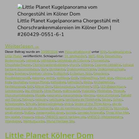
Little Planet Kugelpanorama Chorgestühl mit
Chorschrankenmalereien im Kölner Dom |
#260429-0551-6-1
Weiterlesen
→
Dieser Beitrag wurde am
22/06/2026
von
Panoramafotograf
unter
Köln
,
Kugelpanorama
,
Little Planet
veröffentlicht. Schlagwörter:
14. Jahrhundert
,
360°
,
Altar
,
Binnenchor
,
Bodenmosaik
,
cathedral
,
cathédrale
,
cathédrale de Cologne
,
Chorgestühl
,
Chorpfeilerfiguren
,
Chorschrankenmalereien
,
church
,
Cologne
,
Cologne cathedral
,
cultural
heritage documentation
,
Dom
,
Domkapitel
,
Dreikönigenschranke
,
Dreikönigenschrein
,
église
,
Epiphany
,
Epiphany shrine
,
Erzbischof
,
Erzbistum Köln
,
Experience
,
Fussbodenmosaik
,
gebogen
,
gothic
,
gothique
,
Gotik
,
Heiligenfigur
,
high altar
,
Himmel und
Erde
,
Hochaltar
,
Inverse Planet
,
Kathedrale
,
katholisch
,
Kirche
,
Kirchenfenster
,
Kirchenmosaik
,
Köln
,
Kölner Dom
,
Kölntourismus
,
Kunstwerk
,
LED
,
LED-Beleuchtung
,
Lichtkonzept
,
lieu d'intérêt
,
Little Planet
,
maître-autel
,
Malereien
,
Mittelalter
,
Moasaik
,
Monumentalmalerei
,
Mosaik
,
panoramic
,
panoramique
,
pilgrims
,
place of interest
,
Rainald
von Dassel
,
Religion
,
reliquary
,
sanctuaire
,
sanctuaire de l'Epiphanie
,
Säulen
,
Schatz
,
Schnitzereien
,
Schrein
,
Sehenswürdigkeit
,
shrine
,
Shrine of the Three Kings
,
site du
patrimoine mondial de l'humanité
,
site du patrimoine mondial de l'UNESCO
,
Sitzmöbel
,
small planet
,
Stallen
,
stereographic down
,
surreal
,
surreale Fotografie
,
Three Wise Men
,
tiny planet
,
treasure
,
trésor
,
UNESCO world heritage site
,
UNESCO-Welterbestätte
,
Wandbilder
,
Weltkulturerbe
,
World Heritage Site
.
Little Planet Kölner Dom