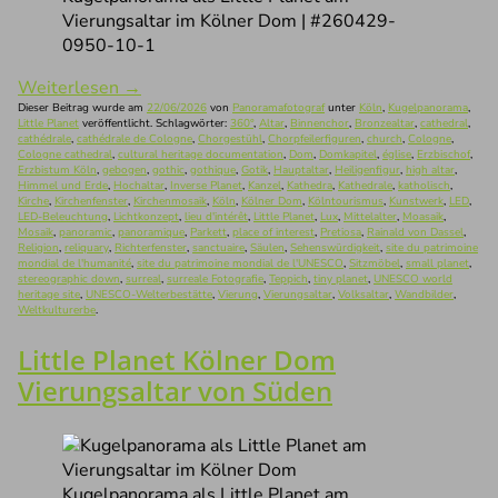
Vierungsaltar im Kölner Dom | #260429-
0950-10-1
Weiterlesen
→
Dieser Beitrag wurde am
22/06/2026
von
Panoramafotograf
unter
Köln
,
Kugelpanorama
,
Little Planet
veröffentlicht. Schlagwörter:
360°
,
Altar
,
Binnenchor
,
Bronzealtar
,
cathedral
,
cathédrale
,
cathédrale de Cologne
,
Chorgestühl
,
Chorpfeilerfiguren
,
church
,
Cologne
,
Cologne cathedral
,
cultural heritage documentation
,
Dom
,
Domkapitel
,
église
,
Erzbischof
,
Erzbistum Köln
,
gebogen
,
gothic
,
gothique
,
Gotik
,
Hauptaltar
,
Heiligenfigur
,
high altar
,
Himmel und Erde
,
Hochaltar
,
Inverse Planet
,
Kanzel
,
Kathedra
,
Kathedrale
,
katholisch
,
Kirche
,
Kirchenfenster
,
Kirchenmosaik
,
Köln
,
Kölner Dom
,
Kölntourismus
,
Kunstwerk
,
LED
,
LED-Beleuchtung
,
Lichtkonzept
,
lieu d'intérêt
,
Little Planet
,
Lux
,
Mittelalter
,
Moasaik
,
Mosaik
,
panoramic
,
panoramique
,
Parkett
,
place of interest
,
Pretiosa
,
Rainald von Dassel
,
Religion
,
reliquary
,
Richterfenster
,
sanctuaire
,
Säulen
,
Sehenswürdigkeit
,
site du patrimoine
mondial de l'humanité
,
site du patrimoine mondial de l'UNESCO
,
Sitzmöbel
,
small planet
,
stereographic down
,
surreal
,
surreale Fotografie
,
Teppich
,
tiny planet
,
UNESCO world
heritage site
,
UNESCO-Welterbestätte
,
Vierung
,
Vierungsaltar
,
Volksaltar
,
Wandbilder
,
Weltkulturerbe
.
Little Planet Kölner Dom
Vierungsaltar von Süden
Kugelpanorama als Little Planet am