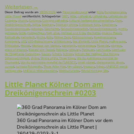
Weiterlesen
→
Dieser Beitrag wurde am
30/06/2026
von
Panoramafotograf
unter
Köln
,
Kugelpanorama
,
Little Planet
veröffentlicht. Schlagwörter:
360°
,
Altar
,
cathedral
,
cathédrale
,
cathédrale de
Cologne
,
church
,
Cologne
,
Cologne cathedral
,
cultural heritage documentation
,
Dom
,
Dreikönigenschrein
,
église
,
Epiphany
,
Epiphany shrine
,
Erzbistum Köln
,
Experience
,
Fussbodenmosaik
,
gebogen
,
Geschichte
,
Goldschmiedearbeit
,
Goldschmiedekunst
,
gothic
,
gothique
,
Gotik
,
Heiligenfigur
,
high altar
,
Himmel und Erde
,
Hochaltar
,
Inverse Planet
,
Kathedrale
,
katholisch
,
Kirche
,
Köln
,
Kölner Dom
,
Kölntourismus
,
Kugelpanorama
,
Kunstwerk
,
LED
,
LED-Beleuchtung
,
Lichtkonzept
,
lieu d'intérêt
,
Little Planet
,
maître-autel
,
Mittelalter
,
Mosaik
,
Nikolaus von Verdun
,
panoramic
,
panoramique
,
Pilgerziel
,
pilgrims
,
place of interest
,
Rainald von Dassel
,
Religion
,
reliquary
,
Reliquien
,
sanctuaire
,
sanctuaire
de l'Epiphanie
,
Sarkophag
,
Säulen
,
Schatz
,
Schrein
,
Schrein der Heiligen Drei Könige
,
Sehenswürdigkeit
,
shrine
,
Shrine of the Three Kings
,
site du patrimoine mondial de
l'humanité
,
site du patrimoine mondial de l'UNESCO
,
small planet
,
stereographic down
,
surreal
,
surreale Fotografie
,
Three Wise Men
,
tiny planet
,
treasure
,
trésor
,
UNESCO world
heritage site
,
UNESCO-Welterbestätte
,
Weltkulturerbe
,
World Heritage Site
.
Little Planet Kölner Dom am
Dreikönigenschrein #0203
360 Grad Panorama im Kölner Dom vor dem
Dreikönigenschrein als Little Planet |
260429-0203-3-1