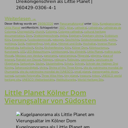
Dreikönigenschrein als Little Planet |
260429-0306-4-1
Weiterlesen
→
Dieser Beitrag wurde am
29/06/2026
von
Panoramafotograf
unter
Köln
,
Kugelpanorama
,
Little Planet
veröffentlicht. Schlagwörter:
360°
,
Altar
,
cathedral
,
cathédrale
,
cathédrale de
Cologne
,
Chorgestühl
,
church
,
Cologne
,
Cologne cathedral
,
cultural heritage
documentation
,
Dom
,
Dreikönigenschrein
,
église
,
Epiphany
,
Epiphany shrine
,
Erzbistum
Köln
,
Experience
,
Fussbodenmosaik
,
gebogen
,
Geschichte
,
Goldschmiedearbeit
,
gothic
,
gothique
,
Gotik
,
Heiligenfigur
,
high altar
,
Himmel und Erde
,
Hochaltar
,
Inverse Planet
,
Kathedrale
,
katholisch
,
Kirche
,
Kirchenfenster
,
Köln
,
Kölner Dom
,
Kölntourismus
,
Kunstwerk
,
LED
,
LED-Beleuchtung
,
Lichtkonzept
,
lieu d'intérêt
,
Little Planet
,
maître-autel
,
Mosaik
,
Nikolaus von Verdun
,
panoramic
,
panoramique
,
Pilgerziel
,
pilgrims
,
place of
interest
,
Rainald von Dassel
,
Religion
,
reliquary
,
Reliquien
,
sanctuaire
,
sanctuaire de
l'Epiphanie
,
Sarkophag
,
Säulen
,
Säulenheilige
,
Schatz
,
Schrein
,
Schrein der Heiligen Drei
Könige
,
Sehenswürdigkeit
,
shrine
,
Shrine of the Three Kings
,
site du patrimoine mondial de
l'humanité
,
site du patrimoine mondial de l'UNESCO
,
small planet
,
stereographic down
,
surreal
,
surreale Fotografie
,
Three Wise Men
,
tiny planet
,
treasure
,
trésor
,
UNESCO world
heritage site
,
UNESCO-Welterbestätte
,
Weltkulturerbe
,
World Heritage Site
.
Little Planet Kölner Dom
Vierungsaltar von Südosten
Kugelpanorama als Little Planet am