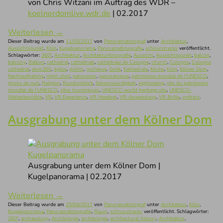
von Chris Witzani im Auftrag des WDR –
koelnerdomlive.wdr.de
| 02.2017
Weiterlesen
→
Dieser Beitrag wurde am
11/05/2017
von
Panoramafotograf
unter
Architektur
,
Aussichtspunkt
,
Köln
,
Kugelpanorama
,
Panoramafotografie
,
schnurstracks
veröffentlicht.
Schlagwörter:
360°
,
Architektur
,
Architekturfotografie
,
Aussicht
,
Aussichtspunkt
,
balcon
,
balcony
,
Balkon
,
cathedral
,
cathédrale
,
cathédrale de Cologne
,
church
,
Cologne
,
Cologne
cathedral
,
dom360
,
église
,
gothic
,
gothique
,
Gotik
,
Kathedrale
,
Kirche
,
Köln
,
Kölner Dom
,
Nachtaufnahme
,
night shot
,
panoramic
,
panoramique
,
patrimoine mondial de l'UNESCO
,
photo de nuit
,
Religion
,
Rundumblick
,
Sehenswürdigkeit
,
sightseeing
,
site du patrimoine
mondial de l'UNESCO
,
sites touristiques
,
UNESCO world heritage site
,
UNESCO-
Welterbestätte
,
VR
,
VR Experience
,
VR Headset
,
VR-Anwendung
,
VR-Brille
,
vrdirect
.
Ausgrabung unter dem Kölner Dom
Ausgrabung unter dem Kölner Dom |
Kugelpanorama | 02.2017
Weiterlesen
→
Dieser Beitrag wurde am
25/04/2017
von
Panoramafotograf
unter
Architektur
,
Köln
,
Kugelpanorama
,
Panoramafotografie
,
Raum
,
schnurstracks
veröffentlicht. Schlagwörter:
360°
,
archaeology
,
Archäologie
,
archéologie
,
architectural history
,
Architektur
,