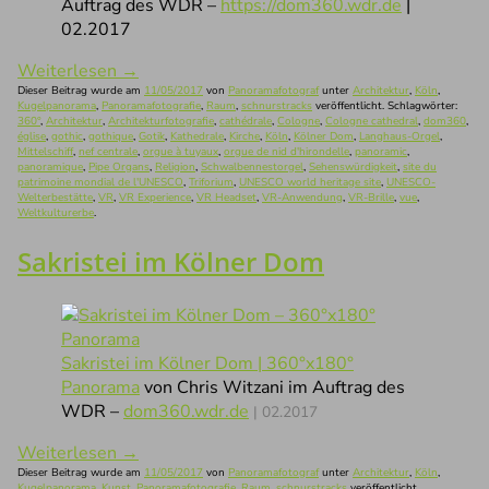
Auftrag des WDR –
https://dom360.wdr.de
|
02.2017
Weiterlesen
→
Dieser Beitrag wurde am
11/05/2017
von
Panoramafotograf
unter
Architektur
,
Köln
,
Kugelpanorama
,
Panoramafotografie
,
Raum
,
schnurstracks
veröffentlicht. Schlagwörter:
360°
,
Architektur
,
Architekturfotografie
,
cathédrale
,
Cologne
,
Cologne cathedral
,
dom360
,
église
,
gothic
,
gothique
,
Gotik
,
Kathedrale
,
Kirche
,
Köln
,
Kölner Dom
,
Langhaus-Orgel
,
Mittelschiff
,
nef centrale
,
orgue à tuyaux
,
orgue de nid d'hirondelle
,
panoramic
,
panoramique
,
Pipe Organs
,
Religion
,
Schwalbennestorgel
,
Sehenswürdigkeit
,
site du
patrimoine mondial de l'UNESCO
,
Triforium
,
UNESCO world heritage site
,
UNESCO-
Welterbestätte
,
VR
,
VR Experience
,
VR Headset
,
VR-Anwendung
,
VR-Brille
,
vue
,
Weltkulturerbe
.
Sakristei im Kölner Dom
Sakristei im Kölner Dom | 360°x180°
Panorama
von Chris Witzani im Auftrag des
WDR –
dom360.wdr.de
| 02.2017
Weiterlesen
→
Dieser Beitrag wurde am
11/05/2017
von
Panoramafotograf
unter
Architektur
,
Köln
,
Kugelpanorama
,
Kunst
,
Panoramafotografie
,
Raum
,
schnurstracks
veröffentlicht.