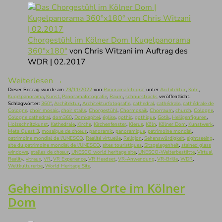
Chorgestühl im Kölner Dom | Kugelpanorama
360°x180°
von Chris Witzani im Auftrag des
WDR | 02.2017
Weiterlesen
→
Dieser Beitrag wurde am
29/11/2022
von
Panoramafotograf
unter
Architektur
,
Köln
,
Kugelpanorama
,
Kunst
,
Panoramafotografie
,
Raum
,
schnurstracks
veröffentlicht.
Schlagwörter:
360°
,
Architektur
,
Architekturfotografie
,
cathedral
,
cathédrale
,
cathédrale de
Cologne
,
choir mosaic
,
choir stalls
,
Chorgestühl
,
Chormosaik
,
Chorraum
,
church
,
Cologne
,
Cologne cathedral
,
dom360
,
Domkapitel
,
église
,
gothic
,
gothique
,
Gotik
,
Heiligenfiguren
,
Holzschnitzkunst
,
Kathedrale
,
Kirche
,
Kirchenfenster
,
Klerus
,
Köln
,
Kölner Dom
,
Kunstwerk
,
Meta Quest 3
,
mosaïque de chœur
,
panoramic
,
panoramique
,
patrimoine mondial
,
patrimoine mondial de l'UNESCO
,
Réalité virtuelle
,
Religion
,
Sehenswürdigkeit
,
sightseeing
,
site du patrimoine mondial de l'UNESCO
,
sites touristiques
,
Sitzgelegenheit
,
stained glass
windows
,
stalles de chœur
,
UNESCO world heritage site
,
UNESCO-Welterbestätte
,
Virtual
Reality
,
vitraux
,
VR
,
VR Experience
,
VR Headset
,
VR-Anwendung
,
VR-Brille
,
WDR
,
Weltkulturerbe
,
World Heritage Site
.
Geheimnisvolle Orte im Kölner
Dom