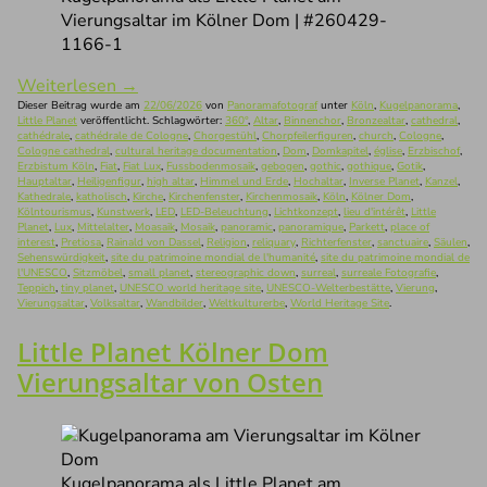
Vierungsaltar im Kölner Dom | #260429-
1166-1
Weiterlesen
→
Dieser Beitrag wurde am
22/06/2026
von
Panoramafotograf
unter
Köln
,
Kugelpanorama
,
Little Planet
veröffentlicht. Schlagwörter:
360°
,
Altar
,
Binnenchor
,
Bronzealtar
,
cathedral
,
cathédrale
,
cathédrale de Cologne
,
Chorgestühl
,
Chorpfeilerfiguren
,
church
,
Cologne
,
Cologne cathedral
,
cultural heritage documentation
,
Dom
,
Domkapitel
,
église
,
Erzbischof
,
Erzbistum Köln
,
Fiat
,
Fiat Lux
,
Fussbodenmosaik
,
gebogen
,
gothic
,
gothique
,
Gotik
,
Hauptaltar
,
Heiligenfigur
,
high altar
,
Himmel und Erde
,
Hochaltar
,
Inverse Planet
,
Kanzel
,
Kathedrale
,
katholisch
,
Kirche
,
Kirchenfenster
,
Kirchenmosaik
,
Köln
,
Kölner Dom
,
Kölntourismus
,
Kunstwerk
,
LED
,
LED-Beleuchtung
,
Lichtkonzept
,
lieu d'intérêt
,
Little
Planet
,
Lux
,
Mittelalter
,
Moasaik
,
Mosaik
,
panoramic
,
panoramique
,
Parkett
,
place of
interest
,
Pretiosa
,
Rainald von Dassel
,
Religion
,
reliquary
,
Richterfenster
,
sanctuaire
,
Säulen
,
Sehenswürdigkeit
,
site du patrimoine mondial de l'humanité
,
site du patrimoine mondial de
l'UNESCO
,
Sitzmöbel
,
small planet
,
stereographic down
,
surreal
,
surreale Fotografie
,
Teppich
,
tiny planet
,
UNESCO world heritage site
,
UNESCO-Welterbestätte
,
Vierung
,
Vierungsaltar
,
Volksaltar
,
Wandbilder
,
Weltkulturerbe
,
World Heritage Site
.
Little Planet Kölner Dom
Vierungsaltar von Osten
Kugelpanorama als Little Planet am