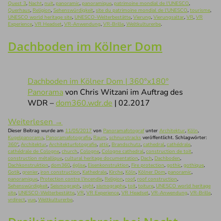
Quest 3
,
Nacht
,
nuit
,
panoramic
,
panoramique
,
patrimoine mondial de l'UNESCO
,
Querhaus
,
Religion
,
Sehenswürdigkeit
,
site du patrimoine mondial de l'UNESCO
,
tourisme
,
UNESCO world heritage site
,
UNESCO-Welterbestätte
,
Vierung
,
Vierungsaltar
,
VR
,
VR
Experience
,
VR Headset
,
VR-Anwendung
,
VR-Brille
,
Weltkulturerbe
.
Dachboden im Kölner Dom
Dachboden im Kölner Dom | 360°x180°
Panorama
von Chris Witzani im Auftrag des
WDR –
dom360.wdr.de
| 02.2017
Weiterlesen
→
Dieser Beitrag wurde am
11/05/2017
von
Panoramafotograf
unter
Architektur
,
Köln
,
Kugelpanorama
,
Panoramafotografie
,
Raum
,
schnurstracks
veröffentlicht. Schlagwörter:
360°
,
Architektur
,
Architekturfotografie
,
attic
,
Brandschutz
,
cathedral
,
cathédrale
,
cathédrale de Cologne
,
church
,
Cologne
,
Cologne cathedral
,
construction de toit
,
construction métallique
,
cultural heritage documentation
,
Dach
,
Dachboden
,
Dachkonstruktion
,
dom360
,
église
,
Eisenkonstruktion
,
Fire protection
,
gothic
,
gothique
,
Gotik
,
grenier
,
iron construction
,
Kathedrale
,
Kirche
,
Köln
,
Kölner Dom
,
panoramic
,
panoramique
,
Protection contre l'incendie
,
Religion
,
roof
,
roof construction
,
Sehenswürdigkeit
,
Seismograph
,
sight
,
sismographe
,
toit
,
toiture
,
UNESCO world heritage
site
,
UNESCO-Welterbestätte
,
VR
,
VR Experience
,
VR Headset
,
VR-Anwendung
,
VR-Brille
,
vrdirect
,
vue
,
Weltkulturerbe
.