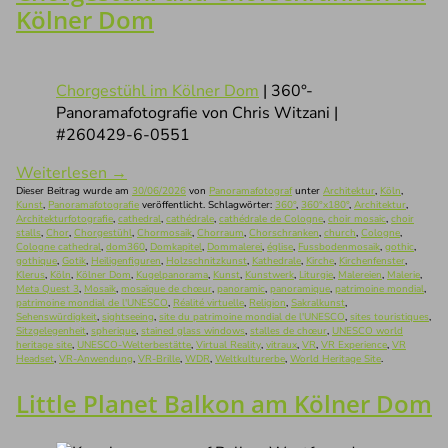
Kölner Dom
Chorgestühl im Kölner Dom
| 360°-
Panoramafotografie von Chris Witzani |
#260429-6-0551
Weiterlesen
→
Dieser Beitrag wurde am
30/06/2026
von
Panoramafotograf
unter
Architektur
,
Köln
,
Kunst
,
Panoramafotografie
veröffentlicht. Schlagwörter:
360°
,
360°x180°
,
Architektur
,
Architekturfotografie
,
cathedral
,
cathédrale
,
cathédrale de Cologne
,
choir mosaic
,
choir
stalls
,
Chor
,
Chorgestühl
,
Chormosaik
,
Chorraum
,
Chorschranken
,
church
,
Cologne
,
Cologne cathedral
,
dom360
,
Domkapitel
,
Dommalerei
,
église
,
Fussbodenmosaik
,
gothic
,
gothique
,
Gotik
,
Heiligenfiguren
,
Holzschnitzkunst
,
Kathedrale
,
Kirche
,
Kirchenfenster
,
Klerus
,
Köln
,
Kölner Dom
,
Kugelpanorama
,
Kunst
,
Kunstwerk
,
Liturgie
,
Malereien
,
Malerie
,
Meta Quest 3
,
Mosaik
,
mosaïque de chœur
,
panoramic
,
panoramique
,
patrimoine mondial
,
patrimoine mondial de l'UNESCO
,
Réalité virtuelle
,
Religion
,
Sakralkunst
,
Sehenswürdigkeit
,
sightseeing
,
site du patrimoine mondial de l'UNESCO
,
sites touristiques
,
Sitzgelegenheit
,
spherique
,
stained glass windows
,
stalles de chœur
,
UNESCO world
heritage site
,
UNESCO-Welterbestätte
,
Virtual Reality
,
vitraux
,
VR
,
VR Experience
,
VR
Headset
,
VR-Anwendung
,
VR-Brille
,
WDR
,
Weltkulturerbe
,
World Heritage Site
.
Little Planet Balkon am Kölner Dom