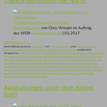
Dreikönigenschrein bei Nacht
Dreikönigenschrein Kölner Dom |
Kugelpanorama
von Chris Witzani im Auftrag
des WDR –
dom360.wdr.de
| 02.2017
Weiterlesen
→
Dieser Beitrag wurde am
11/05/2017
von
Panoramafotograf
unter
Architektur
,
Köln
,
Kugelpanorama
,
Kunst
,
Panoramafotografie
,
Raum
,
schnurstracks
veröffentlicht.
Schlagwörter:
360°
,
Architektur
,
Architekturfotografie
,
cathedral
,
cathédrale
,
cathédrale de
Cologne
,
choir mosaic
,
choir stalls
,
Chorgestühl
,
Chormosaik
,
church
,
Cologne
,
Cologne
cathedral
,
dom360
,
Dreikönigenschrein
,
église
,
gothic
,
gothique
,
Gotik
,
Kathedrale
,
Kirche
,
Köln
,
Kölner Dom
,
lieu d'intérêt
,
mosaic
,
Mosaik
,
mosaïque
,
mosaïque de chœur
,
Nacht
,
Nachtaufnahme
,
night
,
night shot
,
nuit
,
panoramic
,
panoramique
,
photo de nuit
,
Pilger
,
place of interest
,
Religion
,
Reliquien
,
Schrein
,
Sehenswürdigkeit
,
stalles de chœur
,
UNESCO
world heritage site
,
UNESCO-Welterbestätte
,
VR
,
VR Experience
,
VR Headset
,
VR-
Anwendung
,
VR-Brille
,
Weltkulturerbe
.
Ausgrabungen unter dem Kölner
Dom