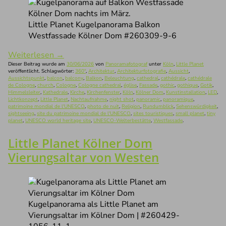
Little Planet Kugelpanorama Balkon
Westfassade Kölner Dom #260309-9-6
Weiterlesen
→
Dieser Beitrag wurde am
30/06/2026
von
Panoramafotograf
unter
Köln
,
Little Planet
veröffentlicht. Schlagwörter:
360°
,
Architektur
,
Architekturfotografie
,
Aussicht
,
Aussichtspunkt
,
balcon
,
balcony
,
Balkon
,
Beleuchtung
,
cathedral
,
cathédrale
,
cathédrale
de Cologne
,
church
,
Cologne
,
Cologne cathedral
,
église
,
Fassade
,
gothic
,
gothique
,
Gotik
,
Himmelsleiter
,
Kathedrale
,
Kirche
,
Kirchenfenster
,
Köln
,
Kölner Dom
,
Kunstinstallation
,
LED
,
Lichtkonzept
,
Little Planet
,
Nachtaufnahme
,
night shot
,
panoramic
,
panoramique
,
patrimoine mondial de l'UNESCO
,
photo de nuit
,
Religion
,
Rundumblick
,
Sehenswürdigkeit
,
sightseeing
,
site du patrimoine mondial de l'UNESCO
,
sites touristiques
,
small planet
,
tiny
planet
,
UNESCO world heritage site
,
UNESCO-Welterbestätte
,
Westfassade
.
Little Planet Kölner Dom
Vierungsaltar von Westen
Kugelpanorama als Little Planet am
Vierungsaltar im Kölner Dom | #260429-