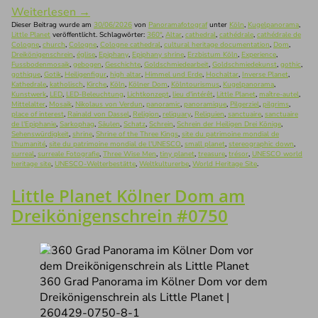
Weiterlesen
→
Dieser Beitrag wurde am
30/06/2026
von
Panoramafotograf
unter
Köln
,
Kugelpanorama
,
Little Planet
veröffentlicht. Schlagwörter:
360°
,
Altar
,
cathedral
,
cathédrale
,
cathédrale de
Cologne
,
church
,
Cologne
,
Cologne cathedral
,
cultural heritage documentation
,
Dom
,
Dreikönigenschrein
,
église
,
Epiphany
,
Epiphany shrine
,
Erzbistum Köln
,
Experience
,
Fussbodenmosaik
,
gebogen
,
Geschichte
,
Goldschmiedearbeit
,
Goldschmiedekunst
,
gothic
,
gothique
,
Gotik
,
Heiligenfigur
,
high altar
,
Himmel und Erde
,
Hochaltar
,
Inverse Planet
,
Kathedrale
,
katholisch
,
Kirche
,
Köln
,
Kölner Dom
,
Kölntourismus
,
Kugelpanorama
,
Kunstwerk
,
LED
,
LED-Beleuchtung
,
Lichtkonzept
,
lieu d'intérêt
,
Little Planet
,
maître-autel
,
Mittelalter
,
Mosaik
,
Nikolaus von Verdun
,
panoramic
,
panoramique
,
Pilgerziel
,
pilgrims
,
place of interest
,
Rainald von Dassel
,
Religion
,
reliquary
,
Reliquien
,
sanctuaire
,
sanctuaire
de l'Epiphanie
,
Sarkophag
,
Säulen
,
Schatz
,
Schrein
,
Schrein der Heiligen Drei Könige
,
Sehenswürdigkeit
,
shrine
,
Shrine of the Three Kings
,
site du patrimoine mondial de
l'humanité
,
site du patrimoine mondial de l'UNESCO
,
small planet
,
stereographic down
,
surreal
,
surreale Fotografie
,
Three Wise Men
,
tiny planet
,
treasure
,
trésor
,
UNESCO world
heritage site
,
UNESCO-Welterbestätte
,
Weltkulturerbe
,
World Heritage Site
.
Little Planet Kölner Dom am
Dreikönigenschrein #0750
360 Grad Panorama im Kölner Dom vor dem
Dreikönigenschrein als Little Planet |
260429-0750-8-1