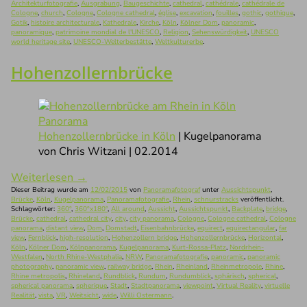
Architekturfotografie
,
Ausgrabung
,
Baugeschichte
,
cathedral
,
cathédrale
,
cathédrale de
Cologne
,
church
,
Cologne
,
Cologne cathedral
,
église
,
excavation
,
fouilles
,
gothic
,
gothique
,
Gotik
,
histoire architecturale
,
Kathedrale
,
Kirche
,
Köln
,
Kölner Dom
,
panoramic
,
panoramique
,
patrimoine mondial de l'UNESCO
,
Religion
,
Sehenswürdigkeit
,
UNESCO
world heritage site
,
UNESCO-Welterbestätte
,
Weltkulturerbe
.
Hohenzollernbrücke
Hohenzollernbrücke in Köln
| Kugelpanorama
von Chris Witzani | 02.2014
Weiterlesen
→
Dieser Beitrag wurde am
12/02/2015
von
Panoramafotograf
unter
Aussichtspunkt
,
Brücke
,
Köln
,
Kugelpanorama
,
Panoramafotografie
,
Rhein
,
schnurstracks
veröffentlicht.
Schlagwörter:
360°
,
360°x180°
,
All around
,
Aussicht
,
Aussichtspunkt
,
Backplate
,
bridge
,
Brücke
,
cathedral
,
cathedral city
,
city
,
city panorama
,
Cologne
,
Cologne cathedral
,
Cologne
panorama
,
distant view
,
Dom
,
Domstadt
,
Eisenbahnbrücke
,
equirect
,
equirectangular
,
far
view
,
Fernblick
,
high-resolution
,
Hohenzollern bridge
,
Hohenzollernbrücke
,
Horizontal
,
Köln
,
Kölner Dom
,
Kölnpanorama
,
Kugelpanorama
,
Kurt-Rossa-Platz
,
Nordrhein-
Westfalen
,
North Rhine-Westphalia
,
NRW
,
Panoramafotografie
,
panoramic
,
panoramic
photography
,
panoramic view
,
railway bridge
,
Rhein
,
Rheinland
,
Rheinmetropole
,
Rhine
,
Rhine metropolis
,
Rhineland
,
Rundblick
,
Rundum
,
Rundumblick
,
sphärisch
,
spherical
,
spherical panorama
,
spherique
,
Stadt
,
Stadtpanorama
,
viewpoint
,
Virtual Reality
,
virtuelle
Realität
,
vista
,
VR
,
Weitsicht
,
wide
,
Willi Ostermann
.