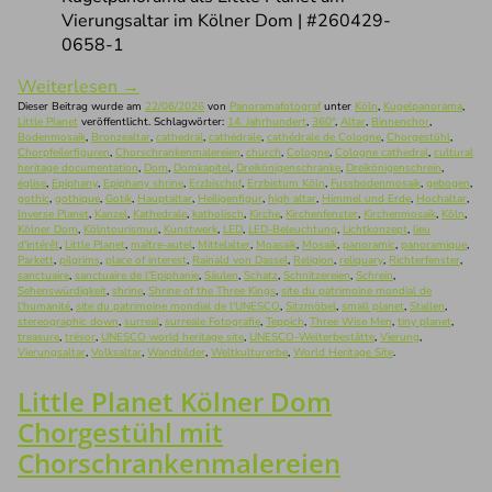
Vierungsaltar im Kölner Dom | #260429-
0658-1
Weiterlesen
→
Dieser Beitrag wurde am
22/06/2026
von
Panoramafotograf
unter
Köln
,
Kugelpanorama
,
Little Planet
veröffentlicht. Schlagwörter:
14. Jahrhundert
,
360°
,
Altar
,
Binnenchor
,
Bodenmosaik
,
Bronzealtar
,
cathedral
,
cathédrale
,
cathédrale de Cologne
,
Chorgestühl
,
Chorpfeilerfiguren
,
Chorschrankenmalereien
,
church
,
Cologne
,
Cologne cathedral
,
cultural
heritage documentation
,
Dom
,
Domkapitel
,
Dreikönigenschranke
,
Dreikönigenschrein
,
église
,
Epiphany
,
Epiphany shrine
,
Erzbischof
,
Erzbistum Köln
,
Fussbodenmosaik
,
gebogen
,
gothic
,
gothique
,
Gotik
,
Hauptaltar
,
Heiligenfigur
,
high altar
,
Himmel und Erde
,
Hochaltar
,
Inverse Planet
,
Kanzel
,
Kathedrale
,
katholisch
,
Kirche
,
Kirchenfenster
,
Kirchenmosaik
,
Köln
,
Kölner Dom
,
Kölntourismus
,
Kunstwerk
,
LED
,
LED-Beleuchtung
,
Lichtkonzept
,
lieu
d'intérêt
,
Little Planet
,
maître-autel
,
Mittelalter
,
Moasaik
,
Mosaik
,
panoramic
,
panoramique
,
Parkett
,
pilgrims
,
place of interest
,
Rainald von Dassel
,
Religion
,
reliquary
,
Richterfenster
,
sanctuaire
,
sanctuaire de l'Epiphanie
,
Säulen
,
Schatz
,
Schnitzereien
,
Schrein
,
Sehenswürdigkeit
,
shrine
,
Shrine of the Three Kings
,
site du patrimoine mondial de
l'humanité
,
site du patrimoine mondial de l'UNESCO
,
Sitzmöbel
,
small planet
,
Stallen
,
stereographic down
,
surreal
,
surreale Fotografie
,
Teppich
,
Three Wise Men
,
tiny planet
,
treasure
,
trésor
,
UNESCO world heritage site
,
UNESCO-Welterbestätte
,
Vierung
,
Vierungsaltar
,
Volksaltar
,
Wandbilder
,
Weltkulturerbe
,
World Heritage Site
.
Little Planet Kölner Dom
Chorgestühl mit
Chorschrankenmalereien