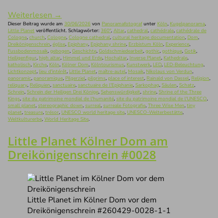
Weiterlesen
→
Dieser Beitrag wurde am
30/06/2026
von
Panoramafotograf
unter
Köln
,
Kugelpanorama
,
Little Planet
veröffentlicht. Schlagwörter:
360°
,
Altar
,
cathedral
,
cathédrale
,
cathédrale de
Cologne
,
church
,
Cologne
,
Cologne cathedral
,
cultural heritage documentation
,
Dom
,
Dreikönigenschrein
,
église
,
Epiphany
,
Epiphany shrine
,
Erzbistum Köln
,
Experience
,
Fussbodenmosaik
,
gebogen
,
Geschichte
,
Goldschmiedearbeit
,
gothic
,
gothique
,
Gotik
,
Heiligenfigur
,
high altar
,
Himmel und Erde
,
Hochaltar
,
Inverse Planet
,
Kathedrale
,
katholisch
,
Kirche
,
Köln
,
Kölner Dom
,
Kölntourismus
,
Kunstwerk
,
LED
,
LED-Beleuchtung
,
Lichtkonzept
,
lieu d'intérêt
,
Little Planet
,
maître-autel
,
Mosaik
,
Nikolaus von Verdun
,
panoramic
,
panoramique
,
Pilgerziel
,
pilgrims
,
place of interest
,
Rainald von Dassel
,
Religion
,
reliquary
,
Reliquien
,
sanctuaire
,
sanctuaire de l'Epiphanie
,
Sarkophag
,
Säulen
,
Schatz
,
Schrein
,
Schrein der Heiligen Drei Könige
,
Sehenswürdigkeit
,
shrine
,
Shrine of the Three
Kings
,
site du patrimoine mondial de l'humanité
,
site du patrimoine mondial de l'UNESCO
,
small planet
,
stereographic down
,
surreal
,
surreale Fotografie
,
Three Wise Men
,
tiny
planet
,
treasure
,
trésor
,
UNESCO world heritage site
,
UNESCO-Welterbestätte
,
Weltkulturerbe
,
World Heritage Site
.
Little Planet Kölner Dom am
Dreikönigenschrein #0028
Little Planet im Kölner Dom vor dem
Dreikönigenschrein #260429-0028-1-1