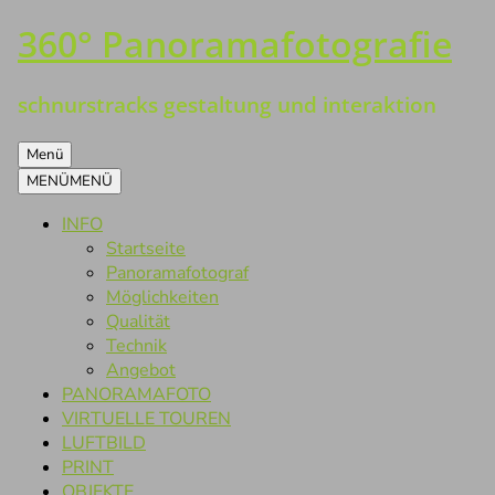
360° Panoramafotografie
Zum
Inhalt
springen
schnurstracks gestaltung und interaktion
Menü
MENÜ
MENÜ
INFO
Startseite
Panoramafotograf
Möglichkeiten
Qualität
Technik
Angebot
PANORAMAFOTO
VIRTUELLE TOUREN
LUFTBILD
PRINT
OBJEKTE