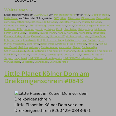
1056-11-1
Weiterlesen
→
Dieser Beitrag wurde am
30/06/2026
von
Panoramafotograf
unter
Köln
,
Kugelpanorama
,
Little Planet
veröffentlicht. Schlagwörter:
360°
,
Altar
,
Altarkreuz
,
Binnenchor
,
Bronzealtar
,
cathedral
,
cathédrale
,
cathédrale de Cologne
,
Chorpfeilerfiguren
,
church
,
Cologne
,
Cologne cathedral
,
cultural heritage documentation
,
Dom
,
Domkapitel
,
église
,
Erzbischof
,
Erzbistum Köln
,
gebogen
,
gothic
,
gothique
,
Gotik
,
Hauptaltar
,
Heiligenfigur
,
high altar
,
Himmel und Erde
,
Hochaltar
,
Inverse Planet
,
Kanzel
,
Kathedra
,
Kathedrale
,
katholisch
,
Kerzenständer
,
Kirche
,
Kirchenfenster
,
Kirchenschiff
,
Kirchenteppich
,
Köln
,
Kölner Dom
,
Kölntourismus
,
Kunstwerk
,
LED
,
LED-Beleuchtung
,
Lichtkonzept
,
lieu d'intérêt
,
Little
Planet
,
Mittelalter
,
panoramic
,
panoramique
,
Parkett
,
place of interest
,
Pretiosa
,
Rainald
von Dassel
,
Religion
,
reliquary
,
Richterfenster
,
sanctuaire
,
Säulen
,
Säulenheilige
,
Sehenswürdigkeit
,
site du patrimoine mondial de l'humanité
,
site du patrimoine mondial de
l'UNESCO
,
Sitzmöbel
,
small planet
,
stereographic down
,
surreal
,
surreale Fotografie
,
Teppich
,
tiny planet
,
UNESCO world heritage site
,
UNESCO-Welterbestätte
,
Vierung
,
Vierungsaltar
,
Volksaltar
,
Wandbilder
,
Weltkulturerbe
.
Little Planet Kölner Dom am
Dreikönigenschrein #0843
Little Planet im Kölner Dom vor dem
Dreikönigenschrein #260429-0843-9-1