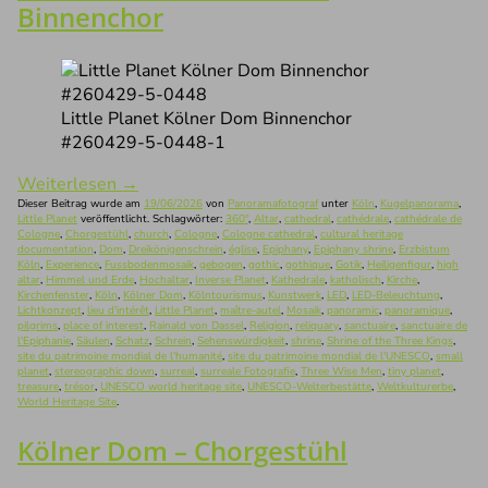
Binnenchor
Little Planet Kölner Dom Binnenchor
#260429-5-0448-1
Weiterlesen
→
Dieser Beitrag wurde am
19/06/2026
von
Panoramafotograf
unter
Köln
,
Kugelpanorama
,
Little Planet
veröffentlicht. Schlagwörter:
360°
,
Altar
,
cathedral
,
cathédrale
,
cathédrale de
Cologne
,
Chorgestühl
,
church
,
Cologne
,
Cologne cathedral
,
cultural heritage
documentation
,
Dom
,
Dreikönigenschrein
,
église
,
Epiphany
,
Epiphany shrine
,
Erzbistum
Köln
,
Experience
,
Fussbodenmosaik
,
gebogen
,
gothic
,
gothique
,
Gotik
,
Heiligenfigur
,
high
altar
,
Himmel und Erde
,
Hochaltar
,
Inverse Planet
,
Kathedrale
,
katholisch
,
Kirche
,
Kirchenfenster
,
Köln
,
Kölner Dom
,
Kölntourismus
,
Kunstwerk
,
LED
,
LED-Beleuchtung
,
Lichtkonzept
,
lieu d'intérêt
,
Little Planet
,
maître-autel
,
Mosaik
,
panoramic
,
panoramique
,
pilgrims
,
place of interest
,
Rainald von Dassel
,
Religion
,
reliquary
,
sanctuaire
,
sanctuaire de
l'Epiphanie
,
Säulen
,
Schatz
,
Schrein
,
Sehenswürdigkeit
,
shrine
,
Shrine of the Three Kings
,
site du patrimoine mondial de l'humanité
,
site du patrimoine mondial de l'UNESCO
,
small
planet
,
stereographic down
,
surreal
,
surreale Fotografie
,
Three Wise Men
,
tiny planet
,
treasure
,
trésor
,
UNESCO world heritage site
,
UNESCO-Welterbestätte
,
Weltkulturerbe
,
World Heritage Site
.
Kölner Dom – Chorgestühl