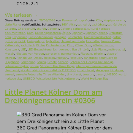
0106-2-1
Weiterlesen
→
Dieser Beitrag wurde am
29/06/2026
von
Panoramafotograf
unter
Köln
,
Kugelpanorama
,
Little Planet
veröffentlicht. Schlagwörter:
360°
,
Altar
,
cathedral
,
cathédrale
,
cathédrale de
Cologne
,
Chorgestühl
,
church
,
Cologne
,
Cologne cathedral
,
cultural heritage
documentation
,
Dom
,
Dreikönigenschrein
,
église
,
Epiphany
,
Epiphany shrine
,
Erzbistum
Köln
,
Experience
,
Fussbodenmosaik
,
gebogen
,
Geschichte
,
Goldschmiedearbeit
,
gothic
,
gothique
,
Gotik
,
Heiligenfigur
,
high altar
,
Himmel und Erde
,
Hochaltar
,
Inverse Planet
,
Kathedrale
,
katholisch
,
Kirche
,
Kirchenfenster
,
Köln
,
Kölner Dom
,
Kölntourismus
,
Kunstwerk
,
LED
,
LED-Beleuchtung
,
Lichtkonzept
,
lieu d'intérêt
,
Little Planet
,
maître-autel
,
Mosaik
,
Nikolaus von Verdun
,
panoramic
,
panoramique
,
Pilgerziel
,
pilgrims
,
place of
interest
,
Rainald von Dassel
,
Religion
,
reliquary
,
Reliquien
,
sanctuaire
,
sanctuaire de
l'Epiphanie
,
Sarkophag
,
Säulen
,
Schatz
,
Schrein
,
Schrein der Heiligen Drei Könige
,
Sehenswürdigkeit
,
shrine
,
Shrine of the Three Kings
,
site du patrimoine mondial de
l'humanité
,
site du patrimoine mondial de l'UNESCO
,
small planet
,
stereographic down
,
surreal
,
surreale Fotografie
,
Three Wise Men
,
tiny planet
,
treasure
,
trésor
,
UNESCO world
heritage site
,
UNESCO-Welterbestätte
,
Weltkulturerbe
,
World Heritage Site
.
Little Planet Kölner Dom am
Dreikönigenschrein #0306
360 Grad Panorama im Kölner Dom vor dem