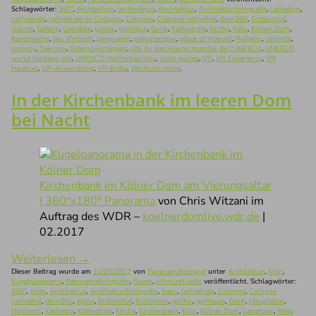
Schlagwörter:
360°
,
Archbishop
,
archevêque
,
Architektur
,
Architekturfotografie
,
cathedral
,
cathédrale
,
cathédrale de Cologne
,
Cologne
,
Cologne cathedral
,
dom360
,
Erzbischof
,
Galerie
,
Gallery
,
Gemälde
,
gothic
,
gothique
,
Gotik
,
Kathedrale
,
Kirche
,
Köln
,
Kölner Dom
,
Kunstwerke
,
lieu d'intérêt
,
panoramic
,
panoramique
,
place of interest
,
Religion
,
sacristie
,
sacristy
,
Sakristei
,
Sehenswürdigkeit
,
site du patrimoine mondial de l'UNESCO
,
UNESCO
world heritage site
,
UNESCO-Welterbestätte
,
visite guidée
,
VR
,
VR Experience
,
VR
Headset
,
VR-Anwendung
,
VR-Brille
,
Weltkulturerbe
.
In der Kirchenbank im leeren Dom
bei Nacht
Kirchenbank im Kölner Dom am Vierungsaltar
| 360°x180° Panorama
von Chris Witzani im
Auftrag des WDR –
koelnerdomlive.wdr.de
|
02.2017
Weiterlesen
→
Dieser Beitrag wurde am
11/05/2017
von
Panoramafotograf
unter
Architektur
,
Köln
,
Kugelpanorama
,
Panoramafotografie
,
Raum
,
schnurstracks
veröffentlicht. Schlagwörter:
360°
,
Altar
,
Architektur
,
Architekturfotografie
,
banc
,
cathédrale
,
Cologne
,
Cologne
cathedral
,
dom360
,
église
,
Erzbischof
,
Erzbistum
,
gothic
,
gothique
,
Gotik
,
Hauptaltar
,
Hochamt
,
Kathedra
,
Kathedrale
,
Kirche
,
Kirchenbank
,
Köln
,
Kölner Dom
,
Langhaus
,
Meta