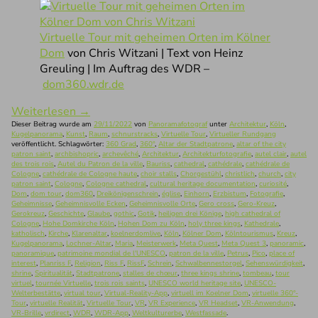
Virtuelle Tour mit geheimen Orten im Kölner
Dom
von Chris Witzani | Text von Heinz
Greuling | Im Auftrag des WDR –
dom360.wdr.de
Weiterlesen
→
Dieser Beitrag wurde am
29/11/2022
von
Panoramafotograf
unter
Architektur
,
Köln
,
Kugelpanorama
,
Kunst
,
Raum
,
schnurstracks
,
Virtuelle Tour
,
Virtueller Rundgang
veröffentlicht. Schlagwörter:
360 Grad
,
360°
,
Altar der Stadtpatrone
,
altar of the city
patron saint
,
archbishopric
,
archevêché
,
Architektur
,
Architekturfotografie
,
autel clair
,
autel
des trois rois
,
Autel du Patron de la ville
,
Bauriss
,
cathedral
,
cathédrale
,
cathédrale de
Cologne
,
cathédrale de Cologne haute
,
choir stalls
,
Chorgestühl
,
christlich
,
church
,
city
patron saint
,
Cologne
,
Cologne cathedral
,
cultural heritage documentation
,
curiosité
,
Dom
,
dom tour
,
dom360
,
Dreikönigenschrein
,
église
,
Einhorn
,
Erzbistum
,
Fotografie
,
Geheimnisse
,
Geheimnisvolle Ecken
,
Geheimnisvolle Orte
,
Gero cross
,
Gero-Kreuz
,
Gerokreuz
,
Geschichte
,
Glaube
,
gothic
,
Gotik
,
heiligen drei Könige
,
high cathedral of
Cologne
,
Hohe Domkirche Köln
,
Hohen Dom zu Köln
,
holy three kings
,
Kathedrale
,
katholisch
,
Kirche
,
Klarenaltar
,
koelnerdomlive
,
Köln
,
Kölner Dom
,
Kölntourismus
,
Kreuz
,
Kugelpanorama
,
Lochner-Altar
,
Maria
,
Meisterwerk
,
Meta Quest
,
Meta Quest 3
,
panoramic
,
panoramique
,
patrimoine mondial de l'UNESCO
,
patron de la ville
,
Petrus
,
Pico
,
place of
interest
,
Planriss F
,
Religion
,
Riss F
,
RissF
,
Schrein
,
Schwalbennestorgel
,
Sehenswürdigkeit
,
shrine
,
Spiritualität
,
Stadtpatrone
,
stalles de chœur
,
three kings shrine
,
tombeau
,
tour
virtuel
,
tournée Virtuelle
,
trois rois saints
,
UNESCO world heritage site
,
UNESCO-
Welterbestätte
,
virtual tour
,
Virtual-Reality-App
,
virtuell im Koelner Dom
,
virtuelle 360°-
Tour
,
virtuelle Realität
,
Virtuelle Tour
,
VR
,
VR Experience
,
VR Headset
,
VR-Anwendung
,
VR-Brille
,
vrdirect
,
WDR
,
WDR-App
,
Weltkulturerbe
,
Westfassade
.