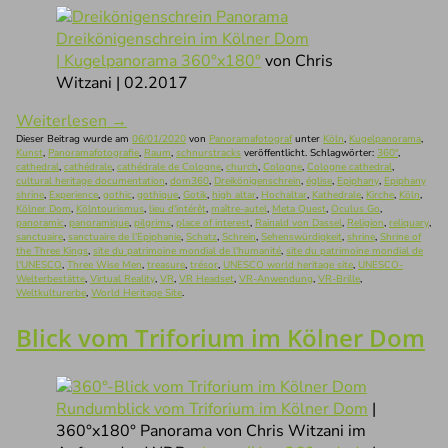
Dreikönigenschrein im Kölner Dom
| Kugelpanorama 360°x180°
von Chris
Witzani | 02.2017
Weiterlesen
→
Dieser Beitrag wurde am
06/01/2020
von
Panoramafotograf
unter
Köln
,
Kugelpanorama
,
Kunst
,
Panoramafotografie
,
Raum
,
schnurstracks
veröffentlicht. Schlagwörter:
360°
,
cathedral
,
cathédrale
,
cathédrale de Cologne
,
church
,
Cologne
,
Cologne cathedral
,
cultural heritage documentation
,
dom360
,
Dreikönigenschrein
,
église
,
Epiphany
,
Epiphany
shrine
,
Experience
,
gothic
,
gothique
,
Gotik
,
high altar
,
Hochaltar
,
Kathedrale
,
Kirche
,
Köln
,
Kölner Dom
,
Kölntourismus
,
lieu d'intérêt
,
maître-autel
,
Meta Quest
,
Oculus Go
,
panoramic
,
panoramique
,
pilgrims
,
place of interest
,
Rainald von Dassel
,
Religion
,
reliquary
,
sanctuaire
,
sanctuaire de l'Epiphanie
,
Schatz
,
Schrein
,
Sehenswürdigkeit
,
shrine
,
Shrine of
the Three Kings
,
site du patrimoine mondial de l'humanité
,
site du patrimoine mondial de
l'UNESCO
,
Three Wise Men
,
treasure
,
trésor
,
UNESCO world heritage site
,
UNESCO-
Welterbestätte
,
Virtual Reality
,
VR
,
VR Headset
,
VR-Anwendung
,
VR-Brille
,
Weltkulturerbe
,
World Heritage Site
.
Blick vom Triforium im Kölner Dom
Rundumblick vom Triforium im Kölner Dom
|
360°x180° Panorama von Chris Witzani im