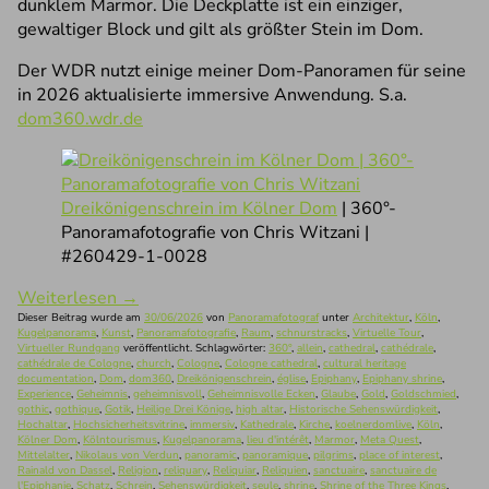
dunklem Marmor. Die Deckplatte ist ein einziger,
gewaltiger Block und gilt als größter Stein im Dom.
Der WDR nutzt einige meiner Dom-Panoramen für seine
in 2026 aktualisierte immersive Anwendung. S.a.
dom360.wdr.de
Dreikönigenschrein im Kölner Dom
| 360°-
Panoramafotografie von Chris Witzani |
#260429-1-0028
Weiterlesen
→
Dieser Beitrag wurde am
30/06/2026
von
Panoramafotograf
unter
Architektur
,
Köln
,
Kugelpanorama
,
Kunst
,
Panoramafotografie
,
Raum
,
schnurstracks
,
Virtuelle Tour
,
Virtueller Rundgang
veröffentlicht. Schlagwörter:
360°
,
allein
,
cathedral
,
cathédrale
,
cathédrale de Cologne
,
church
,
Cologne
,
Cologne cathedral
,
cultural heritage
documentation
,
Dom
,
dom360
,
Dreikönigenschrein
,
église
,
Epiphany
,
Epiphany shrine
,
Experience
,
Geheimnis
,
geheimnisvoll
,
Geheimnisvolle Ecken
,
Glaube
,
Gold
,
Goldschmied
,
gothic
,
gothique
,
Gotik
,
Heilige Drei Könige
,
high altar
,
Historische Sehenswürdigkeit
,
Hochaltar
,
Hochsicherheitsvitrine
,
immersiv
,
Kathedrale
,
Kirche
,
koelnerdomlive
,
Köln
,
Kölner Dom
,
Kölntourismus
,
Kugelpanorama
,
lieu d'intérêt
,
Marmor
,
Meta Quest
,
Mittelalter
,
Nikolaus von Verdun
,
panoramic
,
panoramique
,
pilgrims
,
place of interest
,
Rainald von Dassel
,
Religion
,
reliquary
,
Reliquiar
,
Reliquien
,
sanctuaire
,
sanctuaire de
l'Epiphanie
,
Schatz
,
Schrein
,
Sehenswürdigkeit
,
seule
,
shrine
,
Shrine of the Three Kings
,