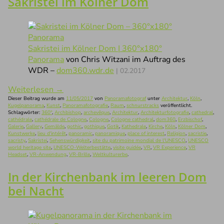
Sakristei im Kölner Dom
Sakristei im Kölner Dom | 360°x180°
Panorama
von Chris Witzani im Auftrag des
WDR –
dom360.wdr.de
| 02.2017
Weiterlesen
→
Dieser Beitrag wurde am
11/05/2017
von
Panoramafotograf
unter
Architektur
,
Köln
,
Kugelpanorama
,
Kunst
,
Panoramafotografie
,
Raum
,
schnurstracks
veröffentlicht.
Schlagwörter:
360°
,
Archbishop
,
archevêque
,
Architektur
,
Architekturfotografie
,
cathedral
,
cathédrale
,
cathédrale de Cologne
,
Cologne
,
Cologne cathedral
,
dom360
,
Erzbischof
,
Galerie
,
Gallery
,
Gemälde
,
gothic
,
gothique
,
Gotik
,
Kathedrale
,
Kirche
,
Köln
,
Kölner Dom
,
Kunstwerke
,
lieu d'intérêt
,
panoramic
,
panoramique
,
place of interest
,
Religion
,
sacristie
,
sacristy
,
Sakristei
,
Sehenswürdigkeit
,
site du patrimoine mondial de l'UNESCO
,
UNESCO
world heritage site
,
UNESCO-Welterbestätte
,
visite guidée
,
VR
,
VR Experience
,
VR
Headset
,
VR-Anwendung
,
VR-Brille
,
Weltkulturerbe
.
In der Kirchenbank im leeren Dom
bei Nacht