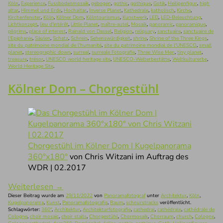
Köln
,
Experience
,
Fussbodenmosaik
,
gebogen
,
gothic
,
gothique
,
Gotik
,
Heiligenfigur
,
high
altar
,
Himmel und Erde
,
Hochaltar
,
Inverse Planet
,
Kathedrale
,
katholisch
,
Kirche
,
Kirchenfenster
,
Köln
,
Kölner Dom
,
Kölntourismus
,
Kunstwerk
,
LED
,
LED-Beleuchtung
,
Lichtkonzept
,
lieu d'intérêt
,
Little Planet
,
maître-autel
,
Mosaik
,
panoramic
,
panoramique
,
pilgrims
,
place of interest
,
Rainald von Dassel
,
Religion
,
reliquary
,
sanctuaire
,
sanctuaire de
l'Epiphanie
,
Säulen
,
Schatz
,
Schrein
,
Sehenswürdigkeit
,
shrine
,
Shrine of the Three Kings
,
site du patrimoine mondial de l'humanité
,
site du patrimoine mondial de l'UNESCO
,
small
planet
,
stereographic down
,
surreal
,
surreale Fotografie
,
Three Wise Men
,
tiny planet
,
treasure
,
trésor
,
UNESCO world heritage site
,
UNESCO-Welterbestätte
,
Weltkulturerbe
,
World Heritage Site
.
Kölner Dom – Chorgestühl
Chorgestühl im Kölner Dom | Kugelpanorama
360°x180°
von Chris Witzani im Auftrag des
WDR | 02.2017
Weiterlesen
→
Dieser Beitrag wurde am
29/11/2022
von
Panoramafotograf
unter
Architektur
,
Köln
,
Kugelpanorama
,
Kunst
,
Panoramafotografie
,
Raum
,
schnurstracks
veröffentlicht.
Schlagwörter:
360°
,
Architektur
,
Architekturfotografie
,
cathedral
,
cathédrale
,
cathédrale de
Cologne
,
choir mosaic
,
choir stalls
,
Chorgestühl
,
Chormosaik
,
Chorraum
,
church
,
Cologne
,