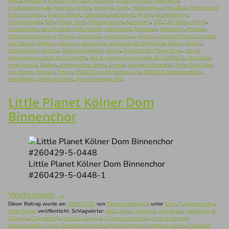
église
,
Epiphany
,
Epiphany shrine
,
Erzbischof
,
Erzbistum Köln
,
Experience
,
Fussbodenmosaik
,
gebogen
,
gothic
,
gothique
,
Gotik
,
Heiligenfigur
,
high altar
,
Himmel und
Erde
,
Hochaltar
,
Inverse Planet
,
Kathedrale
,
katholisch
,
Kirche
,
Kirchenfenster
,
Kirchenmosaik
,
Köln
,
Kölner Dom
,
Kölntourismus
,
Kunstwerk
,
LED
,
LED-Beleuchtung
,
Lichtkonzept
,
lieu d'intérêt
,
Little Planet
,
maître-autel
,
Malereien
,
Mittelalter
,
Moasaik
,
Monumentalmalerei
,
Mosaik
,
panoramic
,
panoramique
,
pilgrims
,
place of interest
,
Rainald
von Dassel
,
Religion
,
reliquary
,
sanctuaire
,
sanctuaire de l'Epiphanie
,
Säulen
,
Schatz
,
Schnitzereien
,
Schrein
,
Sehenswürdigkeit
,
shrine
,
Shrine of the Three Kings
,
site du
patrimoine mondial de l'humanité
,
site du patrimoine mondial de l'UNESCO
,
Sitzmöbel
,
small planet
,
Stallen
,
stereographic down
,
surreal
,
surreale Fotografie
,
Three Wise Men
,
tiny planet
,
treasure
,
trésor
,
UNESCO world heritage site
,
UNESCO-Welterbestätte
,
Wandbilder
,
Weltkulturerbe
,
World Heritage Site
.
Little Planet Kölner Dom
Binnenchor
Little Planet Kölner Dom Binnenchor
#260429-5-0448-1
Weiterlesen
→
Dieser Beitrag wurde am
19/06/2026
von
Panoramafotograf
unter
Köln
,
Kugelpanorama
,
Little Planet
veröffentlicht. Schlagwörter:
360°
,
Altar
,
cathedral
,
cathédrale
,
cathédrale de
Cologne
,
Chorgestühl
,
church
,
Cologne
,
Cologne cathedral
,
cultural heritage
documentation
,
Dom
,
Dreikönigenschrein
,
église
,
Epiphany
,
Epiphany shrine
,
Erzbistum