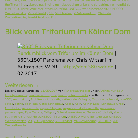
sanctuaire
,
sanctuaire de l'Epiphanie
,
Schatz
,
Schrein
,
Sehenswürdigkeit
,
shrine
,
Shrine of
the Three Kings
,
site du patrimoine mondial de l'humanité
,
site du patrimoine mondial de
l'UNESCO
,
Three Wise Men
,
treasure
,
trésor
,
UNESCO world heritage site
,
UNESCO-
Welterbestätte
,
Virtual Reality
,
VR
,
VR Headset
,
VR-Anwendung
,
VR-Brille
,
Weltkulturerbe
,
World Heritage Site
.
Blick vom Triforium im Kölner Dom
Rundumblick vom Triforium im Kölner Dom
|
360°x180° Panorama von Chris Witzani im
Auftrag des WDR –
https://dom360.wdr.de
|
02.2017
Weiterlesen
→
Dieser Beitrag wurde am
11/05/2017
von
Panoramafotograf
unter
Architektur
,
Köln
,
Kugelpanorama
,
Panoramafotografie
,
Raum
,
schnurstracks
veröffentlicht. Schlagwörter:
360°
,
Architektur
,
Architekturfotografie
,
cathédrale
,
Cologne
,
Cologne cathedral
,
dom360
,
église
,
gothic
,
gothique
,
Gotik
,
Kathedrale
,
Kirche
,
Köln
,
Kölner Dom
,
Langhaus-Orgel
,
Mittelschiff
,
nef centrale
,
orgue à tuyaux
,
orgue de nid d'hirondelle
,
panoramic
,
panoramique
,
Pipe Organs
,
Religion
,
Schwalbennestorgel
,
Sehenswürdigkeit
,
site du
patrimoine mondial de l'UNESCO
,
Triforium
,
UNESCO world heritage site
,
UNESCO-
Welterbestätte
,
VR
,
VR Experience
,
VR Headset
,
VR-Anwendung
,
VR-Brille
,
vue
,
Weltkulturerbe
.