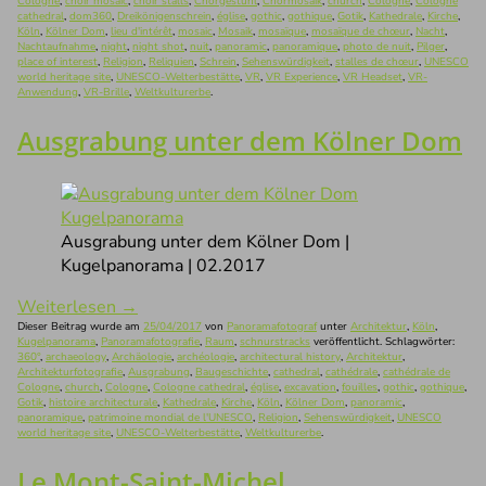
Cologne
,
choir mosaic
,
choir stalls
,
Chorgestühl
,
Chormosaik
,
church
,
Cologne
,
Cologne
cathedral
,
dom360
,
Dreikönigenschrein
,
église
,
gothic
,
gothique
,
Gotik
,
Kathedrale
,
Kirche
,
Köln
,
Kölner Dom
,
lieu d'intérêt
,
mosaic
,
Mosaik
,
mosaïque
,
mosaïque de chœur
,
Nacht
,
Nachtaufnahme
,
night
,
night shot
,
nuit
,
panoramic
,
panoramique
,
photo de nuit
,
Pilger
,
place of interest
,
Religion
,
Reliquien
,
Schrein
,
Sehenswürdigkeit
,
stalles de chœur
,
UNESCO
world heritage site
,
UNESCO-Welterbestätte
,
VR
,
VR Experience
,
VR Headset
,
VR-
Anwendung
,
VR-Brille
,
Weltkulturerbe
.
Ausgrabung unter dem Kölner Dom
Ausgrabung unter dem Kölner Dom |
Kugelpanorama | 02.2017
Weiterlesen
→
Dieser Beitrag wurde am
25/04/2017
von
Panoramafotograf
unter
Architektur
,
Köln
,
Kugelpanorama
,
Panoramafotografie
,
Raum
,
schnurstracks
veröffentlicht. Schlagwörter:
360°
,
archaeology
,
Archäologie
,
archéologie
,
architectural history
,
Architektur
,
Architekturfotografie
,
Ausgrabung
,
Baugeschichte
,
cathedral
,
cathédrale
,
cathédrale de
Cologne
,
church
,
Cologne
,
Cologne cathedral
,
église
,
excavation
,
fouilles
,
gothic
,
gothique
,
Gotik
,
histoire architecturale
,
Kathedrale
,
Kirche
,
Köln
,
Kölner Dom
,
panoramic
,
panoramique
,
patrimoine mondial de l'UNESCO
,
Religion
,
Sehenswürdigkeit
,
UNESCO
world heritage site
,
UNESCO-Welterbestätte
,
Weltkulturerbe
.
Le Mont-Saint-Michel