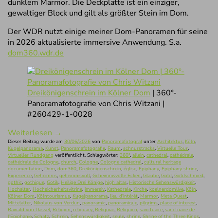
dunklem Marmor. Die Deckplatte ist ein einziger,
gewaltiger Block und gilt als größter Stein im Dom.
Der WDR nutzt einige meiner Dom-Panoramen für seine
in 2026 aktualisierte immersive Anwendung. S.a.
dom360.wdr.de
Dreikönigenschrein im Kölner Dom
| 360°-
Panoramafotografie von Chris Witzani |
#260429-1-0028
Weiterlesen
→
Dieser Beitrag wurde am
30/06/2026
von
Panoramafotograf
unter
Architektur
,
Köln
,
Kugelpanorama
,
Kunst
,
Panoramafotografie
,
Raum
,
schnurstracks
,
Virtuelle Tour
,
Virtueller Rundgang
veröffentlicht. Schlagwörter:
360°
,
allein
,
cathedral
,
cathédrale
,
cathédrale de Cologne
,
church
,
Cologne
,
Cologne cathedral
,
cultural heritage
documentation
,
Dom
,
dom360
,
Dreikönigenschrein
,
église
,
Epiphany
,
Epiphany shrine
,
Experience
,
Geheimnis
,
geheimnisvoll
,
Geheimnisvolle Ecken
,
Glaube
,
Gold
,
Goldschmied
,
gothic
,
gothique
,
Gotik
,
Heilige Drei Könige
,
high altar
,
Historische Sehenswürdigkeit
,
Hochaltar
,
Hochsicherheitsvitrine
,
immersiv
,
Kathedrale
,
Kirche
,
koelnerdomlive
,
Köln
,
Kölner Dom
,
Kölntourismus
,
Kugelpanorama
,
lieu d'intérêt
,
Marmor
,
Meta Quest
,
Mittelalter
,
Nikolaus von Verdun
,
panoramic
,
panoramique
,
pilgrims
,
place of interest
,
Rainald von Dassel
,
Religion
,
reliquary
,
Reliquiar
,
Reliquien
,
sanctuaire
,
sanctuaire de
l'Epiphanie
,
Schatz
,
Schrein
,
Sehenswürdigkeit
,
seule
,
shrine
,
Shrine of the Three Kings
,