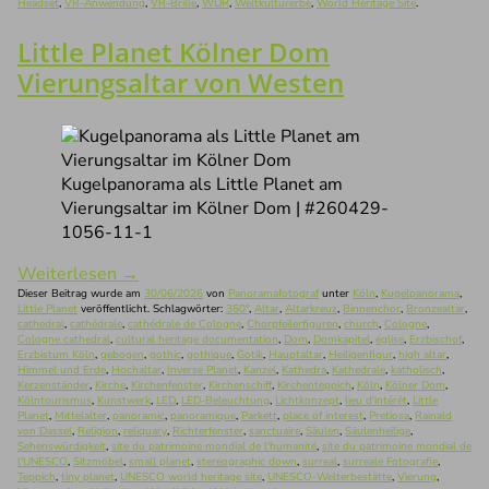
Headset
,
VR-Anwendung
,
VR-Brille
,
WDR
,
Weltkulturerbe
,
World Heritage Site
.
Little Planet Kölner Dom
Vierungsaltar von Westen
Kugelpanorama als Little Planet am
Vierungsaltar im Kölner Dom | #260429-
1056-11-1
Weiterlesen
→
Dieser Beitrag wurde am
30/06/2026
von
Panoramafotograf
unter
Köln
,
Kugelpanorama
,
Little Planet
veröffentlicht. Schlagwörter:
360°
,
Altar
,
Altarkreuz
,
Binnenchor
,
Bronzealtar
,
cathedral
,
cathédrale
,
cathédrale de Cologne
,
Chorpfeilerfiguren
,
church
,
Cologne
,
Cologne cathedral
,
cultural heritage documentation
,
Dom
,
Domkapitel
,
église
,
Erzbischof
,
Erzbistum Köln
,
gebogen
,
gothic
,
gothique
,
Gotik
,
Hauptaltar
,
Heiligenfigur
,
high altar
,
Himmel und Erde
,
Hochaltar
,
Inverse Planet
,
Kanzel
,
Kathedra
,
Kathedrale
,
katholisch
,
Kerzenständer
,
Kirche
,
Kirchenfenster
,
Kirchenschiff
,
Kirchenteppich
,
Köln
,
Kölner Dom
,
Kölntourismus
,
Kunstwerk
,
LED
,
LED-Beleuchtung
,
Lichtkonzept
,
lieu d'intérêt
,
Little
Planet
,
Mittelalter
,
panoramic
,
panoramique
,
Parkett
,
place of interest
,
Pretiosa
,
Rainald
von Dassel
,
Religion
,
reliquary
,
Richterfenster
,
sanctuaire
,
Säulen
,
Säulenheilige
,
Sehenswürdigkeit
,
site du patrimoine mondial de l'humanité
,
site du patrimoine mondial de
l'UNESCO
,
Sitzmöbel
,
small planet
,
stereographic down
,
surreal
,
surreale Fotografie
,
Teppich
,
tiny planet
,
UNESCO world heritage site
,
UNESCO-Welterbestätte
,
Vierung
,