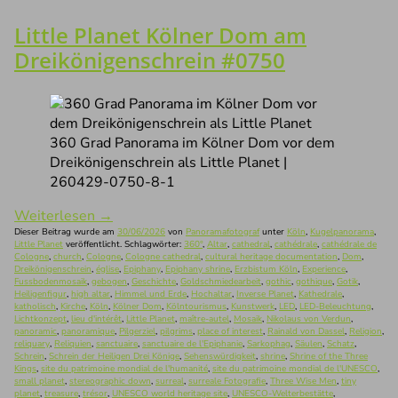
Little Planet Kölner Dom am
Dreikönigenschrein #0750
360 Grad Panorama im Kölner Dom vor dem
Dreikönigenschrein als Little Planet |
260429-0750-8-1
Weiterlesen
→
Dieser Beitrag wurde am
30/06/2026
von
Panoramafotograf
unter
Köln
,
Kugelpanorama
,
Little Planet
veröffentlicht. Schlagwörter:
360°
,
Altar
,
cathedral
,
cathédrale
,
cathédrale de
Cologne
,
church
,
Cologne
,
Cologne cathedral
,
cultural heritage documentation
,
Dom
,
Dreikönigenschrein
,
église
,
Epiphany
,
Epiphany shrine
,
Erzbistum Köln
,
Experience
,
Fussbodenmosaik
,
gebogen
,
Geschichte
,
Goldschmiedearbeit
,
gothic
,
gothique
,
Gotik
,
Heiligenfigur
,
high altar
,
Himmel und Erde
,
Hochaltar
,
Inverse Planet
,
Kathedrale
,
katholisch
,
Kirche
,
Köln
,
Kölner Dom
,
Kölntourismus
,
Kunstwerk
,
LED
,
LED-Beleuchtung
,
Lichtkonzept
,
lieu d'intérêt
,
Little Planet
,
maître-autel
,
Mosaik
,
Nikolaus von Verdun
,
panoramic
,
panoramique
,
Pilgerziel
,
pilgrims
,
place of interest
,
Rainald von Dassel
,
Religion
,
reliquary
,
Reliquien
,
sanctuaire
,
sanctuaire de l'Epiphanie
,
Sarkophag
,
Säulen
,
Schatz
,
Schrein
,
Schrein der Heiligen Drei Könige
,
Sehenswürdigkeit
,
shrine
,
Shrine of the Three
Kings
,
site du patrimoine mondial de l'humanité
,
site du patrimoine mondial de l'UNESCO
,
small planet
,
stereographic down
,
surreal
,
surreale Fotografie
,
Three Wise Men
,
tiny
planet
,
treasure
,
trésor
,
UNESCO world heritage site
,
UNESCO-Welterbestätte
,