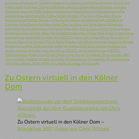
Cologne
,
cathédrale de Cologne haute
,
choir stalls
,
Chorgestühl
,
christlich
,
church
,
city
patron saint
,
Cologne
,
Cologne cathedral
,
cultural heritage documentation
,
curiosité
,
Dom
,
dom tour
,
dom360
,
Dreikönigenschrein
,
église
,
Einhorn
,
Erzbistum
,
Fotografie
,
Geheimnisse
,
Geheimnisvolle Ecken
,
Geheimnisvolle Orte
,
Gero cross
,
Gero-Kreuz
,
Gerokreuz
,
Geschichte
,
Glaube
,
gothic
,
Gotik
,
heiligen drei Könige
,
high cathedral of
Cologne
,
Hohe Domkirche Köln
,
Hohen Dom zu Köln
,
holy three kings
,
Kathedrale
,
katholisch
,
Kirche
,
Klarenaltar
,
koelnerdomlive
,
Köln
,
Kölner Dom
,
Kölntourismus
,
Kreuz
,
Kugelpanorama
,
Lochner-Altar
,
Maria
,
Meisterwerk
,
Meta Quest
,
Meta Quest 3
,
panoramic
,
panoramique
,
patrimoine mondial de l'UNESCO
,
patron de la ville
,
Petrus
,
Pico
,
place of
interest
,
Planriss F
,
Religion
,
Riss F
,
RissF
,
Schrein
,
Schwalbennestorgel
,
Sehenswürdigkeit
,
shrine
,
Spiritualität
,
Stadtpatrone
,
stalles de chœur
,
three kings shrine
,
tombeau
,
tour
virtuel
,
tournée Virtuelle
,
trois rois saints
,
UNESCO world heritage site
,
UNESCO-
Welterbestätte
,
virtual tour
,
Virtual-Reality-App
,
virtuell im Koelner Dom
,
virtuelle 360°-
Tour
,
virtuelle Realität
,
Virtuelle Tour
,
VR
,
VR Experience
,
VR Headset
,
VR-Anwendung
,
VR-Brille
,
vrdirect
,
WDR
,
WDR-App
,
Weltkulturerbe
,
Westfassade
.
Zu Ostern virtuell in den Kölner
Dom
Zu Ostern virtuell in den Kölner Dom –
Interaktive 360°-Fotos von Chris Witzani