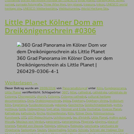
l'humanité
,
site du patrimoine mondial de l'UNESCO
,
small planet
,
stereographic down
,
surreal
,
surreale Fotografie
,
Three Wise Men
,
tiny planet
,
treasure
,
trésor
,
UNESCO world
heritage site
,
UNESCO-Welterbestätte
,
Weltkulturerbe
,
World Heritage Site
.
Little Planet Kölner Dom am
Dreikönigenschrein #0306
360 Grad Panorama im Kölner Dom vor dem
Dreikönigenschrein als Little Planet |
260429-0306-4-1
Weiterlesen
→
Dieser Beitrag wurde am
29/06/2026
von
Panoramafotograf
unter
Köln
,
Kugelpanorama
,
Little Planet
veröffentlicht. Schlagwörter:
360°
,
Altar
,
cathedral
,
cathédrale
,
cathédrale de
Cologne
,
Chorgestühl
,
church
,
Cologne
,
Cologne cathedral
,
cultural heritage
documentation
,
Dom
,
Dreikönigenschrein
,
église
,
Epiphany
,
Epiphany shrine
,
Erzbistum
Köln
,
Experience
,
Fussbodenmosaik
,
gebogen
,
Geschichte
,
Goldschmiedearbeit
,
gothic
,
gothique
,
Gotik
,
Heiligenfigur
,
high altar
,
Himmel und Erde
,
Hochaltar
,
Inverse Planet
,
Kathedrale
,
katholisch
,
Kirche
,
Kirchenfenster
,
Köln
,
Kölner Dom
,
Kölntourismus
,
Kunstwerk
,
LED
,
LED-Beleuchtung
,
Lichtkonzept
,
lieu d'intérêt
,
Little Planet
,
maître-autel
,
Mosaik
,
Nikolaus von Verdun
,
panoramic
,
panoramique
,
Pilgerziel
,
pilgrims
,
place of
interest
,
Rainald von Dassel
,
Religion
,
reliquary
,
Reliquien
,
sanctuaire
,
sanctuaire de
l'Epiphanie
,
Sarkophag
,
Säulen
,
Säulenheilige
,
Schatz
,
Schrein
,
Schrein der Heiligen Drei