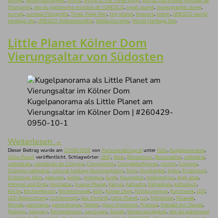
Könige
,
Sehenswürdigkeit
,
shrine
,
Shrine of the Three Kings
,
site du patrimoine mondial de
l'humanité
,
site du patrimoine mondial de l'UNESCO
,
small planet
,
stereographic down
,
surreal
,
surreale Fotografie
,
Three Wise Men
,
tiny planet
,
treasure
,
trésor
,
UNESCO world
heritage site
,
UNESCO-Welterbestätte
,
Weltkulturerbe
,
World Heritage Site
.
Little Planet Kölner Dom
Vierungsaltar von Südosten
Kugelpanorama als Little Planet am
Vierungsaltar im Kölner Dom | #260429-
0950-10-1
Weiterlesen
→
Dieser Beitrag wurde am
22/06/2026
von
Panoramafotograf
unter
Köln
,
Kugelpanorama
,
Little Planet
veröffentlicht. Schlagwörter:
360°
,
Altar
,
Binnenchor
,
Bronzealtar
,
cathedral
,
cathédrale
,
cathédrale de Cologne
,
Chorgestühl
,
Chorpfeilerfiguren
,
church
,
Cologne
,
Cologne cathedral
,
cultural heritage documentation
,
Dom
,
Domkapitel
,
église
,
Erzbischof
,
Erzbistum Köln
,
gebogen
,
gothic
,
gothique
,
Gotik
,
Hauptaltar
,
Heiligenfigur
,
high altar
,
Himmel und Erde
,
Hochaltar
,
Inverse Planet
,
Kanzel
,
Kathedra
,
Kathedrale
,
katholisch
,
Kirche
,
Kirchenfenster
,
Kirchenmosaik
,
Köln
,
Kölner Dom
,
Kölntourismus
,
Kunstwerk
,
LED
,
LED-Beleuchtung
,
Lichtkonzept
,
lieu d'intérêt
,
Little Planet
,
Lux
,
Mittelalter
,
Moasaik
,
Mosaik
,
panoramic
,
panoramique
,
Parkett
,
place of interest
,
Pretiosa
,
Rainald von Dassel
,
Religion
,
reliquary
,
Richterfenster
,
sanctuaire
,
Säulen
,
Sehenswürdigkeit
,
site du patrimoine