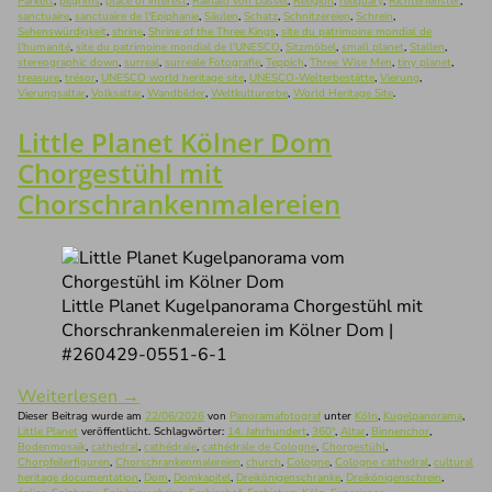
Parkett
,
pilgrims
,
place of interest
,
Rainald von Dassel
,
Religion
,
reliquary
,
Richterfenster
,
sanctuaire
,
sanctuaire de l'Epiphanie
,
Säulen
,
Schatz
,
Schnitzereien
,
Schrein
,
Sehenswürdigkeit
,
shrine
,
Shrine of the Three Kings
,
site du patrimoine mondial de
l'humanité
,
site du patrimoine mondial de l'UNESCO
,
Sitzmöbel
,
small planet
,
Stallen
,
stereographic down
,
surreal
,
surreale Fotografie
,
Teppich
,
Three Wise Men
,
tiny planet
,
treasure
,
trésor
,
UNESCO world heritage site
,
UNESCO-Welterbestätte
,
Vierung
,
Vierungsaltar
,
Volksaltar
,
Wandbilder
,
Weltkulturerbe
,
World Heritage Site
.
Little Planet Kölner Dom
Chorgestühl mit
Chorschrankenmalereien
Little Planet Kugelpanorama Chorgestühl mit
Chorschrankenmalereien im Kölner Dom |
#260429-0551-6-1
Weiterlesen
→
Dieser Beitrag wurde am
22/06/2026
von
Panoramafotograf
unter
Köln
,
Kugelpanorama
,
Little Planet
veröffentlicht. Schlagwörter:
14. Jahrhundert
,
360°
,
Altar
,
Binnenchor
,
Bodenmosaik
,
cathedral
,
cathédrale
,
cathédrale de Cologne
,
Chorgestühl
,
Chorpfeilerfiguren
,
Chorschrankenmalereien
,
church
,
Cologne
,
Cologne cathedral
,
cultural
heritage documentation
,
Dom
,
Domkapitel
,
Dreikönigenschranke
,
Dreikönigenschrein
,