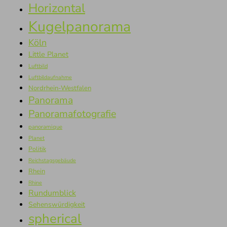
Horizontal
Kugelpanorama
Köln
Little Planet
Luftbild
Luftbildaufnahme
Nordrhein-Westfalen
Panorama
Panoramafotografie
panoramique
Planet
Politik
Reichstagsgebäude
Rhein
Rhine
Rundumblick
Sehenswürdigkeit
spherical