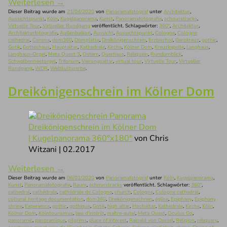
Weiterlesen
→
Dieser Beitrag wurde am
21/04/2020
von
Panoramafotograf
unter
Architektur
,
Aussichtspunkt
,
Köln
,
Kugelpanorama
,
Kunst
,
Panoramafotografie
,
schnurstracks
,
Virtuelle Tour
,
Virtueller Rundgang
veröffentlicht. Schlagwörter:
360°
,
Architektur
,
Architekturfotografie
,
Außenbalkon
,
Aussicht
,
Aussichtspunkt
,
Cologne
,
Cologne
cathedral
,
Corona
,
dom360
,
Domplatte
,
Dreikönigenschrein
,
Erzbischof
,
Gerokreuz
,
gothic
,
Gotik
,
Gotteshaus
,
Hauptaltar
,
Kathedrale
,
Kirche
,
Kölner Dom
,
Kreuzkapelle
,
Langhaus
,
Langhaus-Orgel
,
Meta Quest 3
,
Ostern
,
Querhaus
,
Reliquien
,
Rundumblick
,
Schwalbennestorgel
,
Triforium
,
Vierungsaltar
,
virtual tour
,
Virtuelle Tour
,
Virtueller
Rundgang
,
WDR
,
Weltkulturerbe
.
Dreikönigenschrein im Kölner Dom
Dreikönigenschrein im Kölner Dom
| Kugelpanorama 360°x180°
von Chris
Witzani | 02.2017
Weiterlesen
→
Dieser Beitrag wurde am
06/01/2020
von
Panoramafotograf
unter
Köln
,
Kugelpanorama
,
Kunst
,
Panoramafotografie
,
Raum
,
schnurstracks
veröffentlicht. Schlagwörter:
360°
,
cathedral
,
cathédrale
,
cathédrale de Cologne
,
church
,
Cologne
,
Cologne cathedral
,
cultural heritage documentation
,
dom360
,
Dreikönigenschrein
,
église
,
Epiphany
,
Epiphany
shrine
,
Experience
,
gothic
,
gothique
,
Gotik
,
high altar
,
Hochaltar
,
Kathedrale
,
Kirche
,
Köln
,
Kölner Dom
,
Kölntourismus
,
lieu d'intérêt
,
maître-autel
,
Meta Quest
,
Oculus Go
,
panoramic
,
panoramique
,
pilgrims
,
place of interest
,
Rainald von Dassel
,
Religion
,
reliquary
,