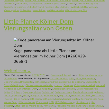
Sehenswürdigkeit
,
site du patrimoine mondial de l'humanité
,
site du patrimoine mondial de
l'UNESCO
,
Sitzmöbel
,
small planet
,
stereographic down
,
surreal
,
surreale Fotografie
,
Teppich
,
tiny planet
,
UNESCO world heritage site
,
UNESCO-Welterbestätte
,
Vierung
,
Vierungsaltar
,
Volksaltar
,
Wandbilder
,
Weltkulturerbe
,
World Heritage Site
.
Little Planet Kölner Dom
Vierungsaltar von Osten
Kugelpanorama als Little Planet am
Vierungsaltar im Kölner Dom | #260429-
0658-1
Weiterlesen
→
Dieser Beitrag wurde am
22/06/2026
von
Panoramafotograf
unter
Köln
,
Kugelpanorama
,
Little Planet
veröffentlicht. Schlagwörter:
14. Jahrhundert
,
360°
,
Altar
,
Binnenchor
,
Bodenmosaik
,
Bronzealtar
,
cathedral
,
cathédrale
,
cathédrale de Cologne
,
Chorgestühl
,
Chorpfeilerfiguren
,
Chorschrankenmalereien
,
church
,
Cologne
,
Cologne cathedral
,
cultural
heritage documentation
,
Dom
,
Domkapitel
,
Dreikönigenschranke
,
Dreikönigenschrein
,
église
,
Epiphany
,
Epiphany shrine
,
Erzbischof
,
Erzbistum Köln
,
Fussbodenmosaik
,
gebogen
,
gothic
,
gothique
,
Gotik
,
Hauptaltar
,
Heiligenfigur
,
high altar
,
Himmel und Erde
,
Hochaltar
,
Inverse Planet
,
Kanzel
,
Kathedrale
,
katholisch
,
Kirche
,
Kirchenfenster
,
Kirchenmosaik
,
Köln
,
Kölner Dom
,
Kölntourismus
,
Kunstwerk
,
LED
,
LED-Beleuchtung
,
Lichtkonzept
,
lieu
d'intérêt
,
Little Planet
,
maître-autel
,
Mittelalter
,
Moasaik
,
Mosaik
,
panoramic
,
panoramique
,