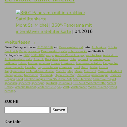
Mont St. Michel
|
360°-Panorama mit
interaktiver Satellitenkarte
| 04.2016
Weiterlesen
→
Dieser Beitrag wurde am
31/05/2016
von
Panoramafotograf
unter
Architektur
,
Brücke
,
Frankreich
,
Kugelpanorama
,
Panoramafotografie
,
schnurstracks
veröffentlicht.
Schlagwörter:
360°
,
360°x180°
,
arcgis
,
ArcGIS World Imagery
,
architecture
,
Architektur
,
Architekturfotografie
,
Atlantik
,
Backplate
,
Brücke
,
Ebbe
,
equirect
,
equirectangular
,
Erdkunde
,
Felsen
,
Festungsmauern
,
France
,
Frankreich
,
Französische Kultur
,
Geographie
,
Gesamtansicht
,
Gezeiten
,
high-resolution
,
immersive
,
Insel
,
Karte
,
Kirche
,
Kloster
,
Kugelpanorama
,
Le Mont-Saint-Michel
,
Manche
,
Map
,
Maxar
,
Microsoft
,
Mont Saint-Michel
,
Niedrigwasser
,
Normandie
,
Normandy
,
OpenStreetMap
,
Panorama
,
panoramique
,
Reiseziel
,
Religion
,
Sand
,
Satellite images from NASA via ESRI
,
Satellitenkarte
,
Sehenswürdigkeit
,
sphärisch
,
spherical
,
spherique
,
spirituell
,
Tourismus
,
UNESCO-Welterbestätte
,
Virtual
Reality
,
virtuelle Realität
,
Visite virtuelle
,
VR
,
Watt
,
Wattenmeer
,
Weltkulturerbe
,
world
heritage
.
SUCHE
Suchen
nach:
Kontakt