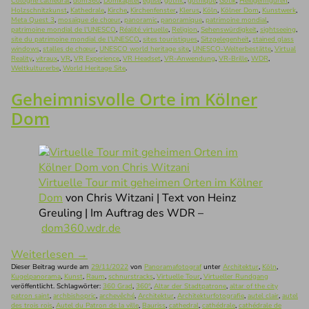
Cologne cathedral
,
dom360
,
Domkapitel
,
église
,
gothic
,
gothique
,
Gotik
,
Heiligenfiguren
,
Holzschnitzkunst
,
Kathedrale
,
Kirche
,
Kirchenfenster
,
Klerus
,
Köln
,
Kölner Dom
,
Kunstwerk
,
Meta Quest 3
,
mosaïque de chœur
,
panoramic
,
panoramique
,
patrimoine mondial
,
patrimoine mondial de l'UNESCO
,
Réalité virtuelle
,
Religion
,
Sehenswürdigkeit
,
sightseeing
,
site du patrimoine mondial de l'UNESCO
,
sites touristiques
,
Sitzgelegenheit
,
stained glass
windows
,
stalles de chœur
,
UNESCO world heritage site
,
UNESCO-Welterbestätte
,
Virtual
Reality
,
vitraux
,
VR
,
VR Experience
,
VR Headset
,
VR-Anwendung
,
VR-Brille
,
WDR
,
Weltkulturerbe
,
World Heritage Site
.
Geheimnisvolle Orte im Kölner
Dom
Virtuelle Tour mit geheimen Orten im Kölner
Dom
von Chris Witzani | Text von Heinz
Greuling | Im Auftrag des WDR –
dom360.wdr.de
Weiterlesen
→
Dieser Beitrag wurde am
29/11/2022
von
Panoramafotograf
unter
Architektur
,
Köln
,
Kugelpanorama
,
Kunst
,
Raum
,
schnurstracks
,
Virtuelle Tour
,
Virtueller Rundgang
veröffentlicht. Schlagwörter:
360 Grad
,
360°
,
Altar der Stadtpatrone
,
altar of the city
patron saint
,
archbishopric
,
archevêché
,
Architektur
,
Architekturfotografie
,
autel clair
,
autel
des trois rois
,
Autel du Patron de la ville
,
Bauriss
,
cathedral
,
cathédrale
,
cathédrale de