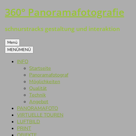
360° Panoramafotografie
Zum
Inhalt
springen
schnurstracks gestaltung und interaktion
Menü
MENÜ
MENÜ
INFO
Startseite
Panoramafotograf
Möglichkeiten
Qualität
Technik
Angebot
PANORAMAFOTO
VIRTUELLE TOUREN
LUFTBILD
PRINT
OBJEKTE