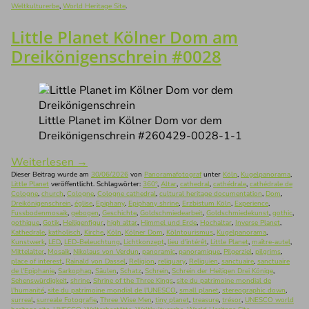
Weltkulturerbe
,
World Heritage Site
.
Little Planet Kölner Dom am
Dreikönigenschrein #0028
Little Planet im Kölner Dom vor dem
Dreikönigenschrein #260429-0028-1-1
Weiterlesen
→
Dieser Beitrag wurde am
30/06/2026
von
Panoramafotograf
unter
Köln
,
Kugelpanorama
,
Little Planet
veröffentlicht. Schlagwörter:
360°
,
Altar
,
cathedral
,
cathédrale
,
cathédrale de
Cologne
,
church
,
Cologne
,
Cologne cathedral
,
cultural heritage documentation
,
Dom
,
Dreikönigenschrein
,
église
,
Epiphany
,
Epiphany shrine
,
Erzbistum Köln
,
Experience
,
Fussbodenmosaik
,
gebogen
,
Geschichte
,
Goldschmiedearbeit
,
Goldschmiedekunst
,
gothic
,
gothique
,
Gotik
,
Heiligenfigur
,
high altar
,
Himmel und Erde
,
Hochaltar
,
Inverse Planet
,
Kathedrale
,
katholisch
,
Kirche
,
Köln
,
Kölner Dom
,
Kölntourismus
,
Kugelpanorama
,
Kunstwerk
,
LED
,
LED-Beleuchtung
,
Lichtkonzept
,
lieu d'intérêt
,
Little Planet
,
maître-autel
,
Mittelalter
,
Mosaik
,
Nikolaus von Verdun
,
panoramic
,
panoramique
,
Pilgerziel
,
pilgrims
,
place of interest
,
Rainald von Dassel
,
Religion
,
reliquary
,
Reliquien
,
sanctuaire
,
sanctuaire
de l'Epiphanie
,
Sarkophag
,
Säulen
,
Schatz
,
Schrein
,
Schrein der Heiligen Drei Könige
,
Sehenswürdigkeit
,
shrine
,
Shrine of the Three Kings
,
site du patrimoine mondial de
l'humanité
,
site du patrimoine mondial de l'UNESCO
,
small planet
,
stereographic down
,
surreal
,
surreale Fotografie
,
Three Wise Men
,
tiny planet
,
treasure
,
trésor
,
UNESCO world