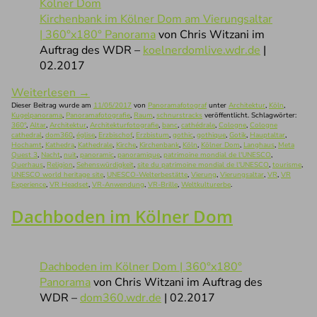
Kirchenbank im Kölner Dom am Vierungsaltar
| 360°x180° Panorama
von Chris Witzani im
Auftrag des WDR –
koelnerdomlive.wdr.de
|
02.2017
Weiterlesen
→
Dieser Beitrag wurde am
11/05/2017
von
Panoramafotograf
unter
Architektur
,
Köln
,
Kugelpanorama
,
Panoramafotografie
,
Raum
,
schnurstracks
veröffentlicht. Schlagwörter:
360°
,
Altar
,
Architektur
,
Architekturfotografie
,
banc
,
cathédrale
,
Cologne
,
Cologne
cathedral
,
dom360
,
église
,
Erzbischof
,
Erzbistum
,
gothic
,
gothique
,
Gotik
,
Hauptaltar
,
Hochamt
,
Kathedra
,
Kathedrale
,
Kirche
,
Kirchenbank
,
Köln
,
Kölner Dom
,
Langhaus
,
Meta
Quest 3
,
Nacht
,
nuit
,
panoramic
,
panoramique
,
patrimoine mondial de l'UNESCO
,
Querhaus
,
Religion
,
Sehenswürdigkeit
,
site du patrimoine mondial de l'UNESCO
,
tourisme
,
UNESCO world heritage site
,
UNESCO-Welterbestätte
,
Vierung
,
Vierungsaltar
,
VR
,
VR
Experience
,
VR Headset
,
VR-Anwendung
,
VR-Brille
,
Weltkulturerbe
.
Dachboden im Kölner Dom
Dachboden im Kölner Dom | 360°x180°
Panorama
von Chris Witzani im Auftrag des
WDR –
dom360.wdr.de
| 02.2017