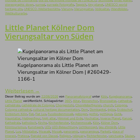
mondial de l'humanité
,
site du patrimoine mondial de l'UNESCO
,
Sitzmöbel
,
small planet
,
stereographic down
,
surreal
,
surreale Fotografie
,
Teppich
,
tiny planet
,
UNESCO world
heritage site
,
UNESCO-Welterbestätte
,
Vierung
,
Vierungsaltar
,
Volksaltar
,
Wandbilder
,
Weltkulturerbe
.
Little Planet Kölner Dom
Vierungsaltar von Süden
Kugelpanorama als Little Planet am
Vierungsaltar im Kölner Dom | #260429-
1166-1
Weiterlesen
→
Dieser Beitrag wurde am
22/06/2026
von
Panoramafotograf
unter
Köln
,
Kugelpanorama
,
Little Planet
veröffentlicht. Schlagwörter:
360°
,
Altar
,
Binnenchor
,
Bronzealtar
,
cathedral
,
cathédrale
,
cathédrale de Cologne
,
Chorgestühl
,
Chorpfeilerfiguren
,
church
,
Cologne
,
Cologne cathedral
,
cultural heritage documentation
,
Dom
,
Domkapitel
,
église
,
Erzbischof
,
Erzbistum Köln
,
Fiat
,
Fiat Lux
,
Fussbodenmosaik
,
gebogen
,
gothic
,
gothique
,
Gotik
,
Hauptaltar
,
Heiligenfigur
,
high altar
,
Himmel und Erde
,
Hochaltar
,
Inverse Planet
,
Kanzel
,
Kathedrale
,
katholisch
,
Kirche
,
Kirchenfenster
,
Kirchenmosaik
,
Köln
,
Kölner Dom
,
Kölntourismus
,
Kunstwerk
,
LED
,
LED-Beleuchtung
,
Lichtkonzept
,
lieu d'intérêt
,
Little
Planet
,
Lux
,
Mittelalter
,
Moasaik
,
Mosaik
,
panoramic
,
panoramique
,
Parkett
,
place of
interest
,
Pretiosa
,
Rainald von Dassel
,
Religion
,
reliquary
,
Richterfenster
,
sanctuaire
,
Säulen
,