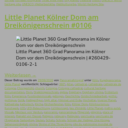
surreal
,
surreale Fotografie
,
Three Wise Men
,
tiny planet
,
treasure
,
trésor
,
UNESCO world
heritage site
,
UNESCO-Welterbestätte
,
Weltkulturerbe
,
World Heritage Site
.
Little Planet Kölner Dom am
Dreikönigenschrein #0106
Little Planet 360 Grad Panorama im Kölner
Dom vor dem Dreikönigenschrein | #260429-
0106-2-1
Weiterlesen
→
Dieser Beitrag wurde am
29/06/2026
von
Panoramafotograf
unter
Köln
,
Kugelpanorama
,
Little Planet
veröffentlicht. Schlagwörter:
360°
,
Altar
,
cathedral
,
cathédrale
,
cathédrale de
Cologne
,
Chorgestühl
,
church
,
Cologne
,
Cologne cathedral
,
cultural heritage
documentation
,
Dom
,
Dreikönigenschrein
,
église
,
Epiphany
,
Epiphany shrine
,
Erzbistum
Köln
,
Experience
,
Fussbodenmosaik
,
gebogen
,
Geschichte
,
Goldschmiedearbeit
,
gothic
,
gothique
,
Gotik
,
Heiligenfigur
,
high altar
,
Himmel und Erde
,
Hochaltar
,
Inverse Planet
,
Kathedrale
,
katholisch
,
Kirche
,
Kirchenfenster
,
Köln
,
Kölner Dom
,
Kölntourismus
,
Kunstwerk
,
LED
,
LED-Beleuchtung
,
Lichtkonzept
,
lieu d'intérêt
,
Little Planet
,
maître-autel
,
Mosaik
,
Nikolaus von Verdun
,
panoramic
,
panoramique
,
Pilgerziel
,
pilgrims
,
place of
interest
,
Rainald von Dassel
,
Religion
,
reliquary
,
Reliquien
,
sanctuaire
,
sanctuaire de
l'Epiphanie
,
Sarkophag
,
Säulen
,
Schatz
,
Schrein
,
Schrein der Heiligen Drei Könige
,
Sehenswürdigkeit
,
shrine
,
Shrine of the Three Kings
,
site du patrimoine mondial de