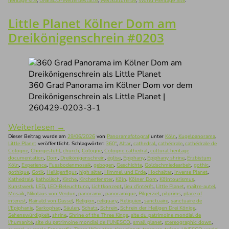
heritage site
,
UNESCO-Welterbestätte
,
Weltkulturerbe
,
World Heritage Site
.
Little Planet Kölner Dom am
Dreikönigenschrein #0203
360 Grad Panorama im Kölner Dom vor dem
Dreikönigenschrein als Little Planet |
260429-0203-3-1
Weiterlesen
→
Dieser Beitrag wurde am
29/06/2026
von
Panoramafotograf
unter
Köln
,
Kugelpanorama
,
Little Planet
veröffentlicht. Schlagwörter:
360°
,
Altar
,
cathedral
,
cathédrale
,
cathédrale de
Cologne
,
Chorgestühl
,
church
,
Cologne
,
Cologne cathedral
,
cultural heritage
documentation
,
Dom
,
Dreikönigenschrein
,
église
,
Epiphany
,
Epiphany shrine
,
Erzbistum
Köln
,
Experience
,
Fussbodenmosaik
,
gebogen
,
Geschichte
,
Goldschmiedearbeit
,
gothic
,
gothique
,
Gotik
,
Heiligenfigur
,
high altar
,
Himmel und Erde
,
Hochaltar
,
Inverse Planet
,
Kathedrale
,
katholisch
,
Kirche
,
Kirchenfenster
,
Köln
,
Kölner Dom
,
Kölntourismus
,
Kunstwerk
,
LED
,
LED-Beleuchtung
,
Lichtkonzept
,
lieu d'intérêt
,
Little Planet
,
maître-autel
,
Mosaik
,
Nikolaus von Verdun
,
panoramic
,
panoramique
,
Pilgerziel
,
pilgrims
,
place of
interest
,
Rainald von Dassel
,
Religion
,
reliquary
,
Reliquien
,
sanctuaire
,
sanctuaire de
l'Epiphanie
,
Sarkophag
,
Säulen
,
Schatz
,
Schrein
,
Schrein der Heiligen Drei Könige
,
Sehenswürdigkeit
,
shrine
,
Shrine of the Three Kings
,
site du patrimoine mondial de
l'humanité
,
site du patrimoine mondial de l'UNESCO
,
small planet
,
stereographic down
,