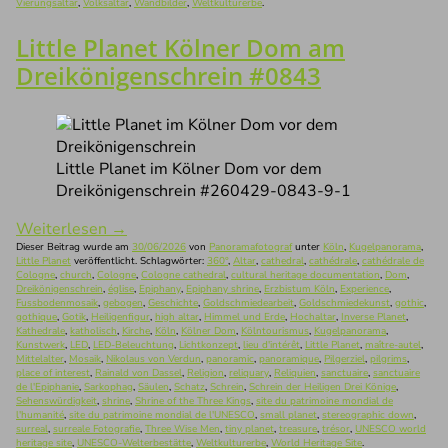
Vierungsaltar
,
Volksaltar
,
Wandbilder
,
Weltkulturerbe
.
Little Planet Kölner Dom am
Dreikönigenschrein #0843
Little Planet im Kölner Dom vor dem
Dreikönigenschrein #260429-0843-9-1
Weiterlesen
→
Dieser Beitrag wurde am
30/06/2026
von
Panoramafotograf
unter
Köln
,
Kugelpanorama
,
Little Planet
veröffentlicht. Schlagwörter:
360°
,
Altar
,
cathedral
,
cathédrale
,
cathédrale de
Cologne
,
church
,
Cologne
,
Cologne cathedral
,
cultural heritage documentation
,
Dom
,
Dreikönigenschrein
,
église
,
Epiphany
,
Epiphany shrine
,
Erzbistum Köln
,
Experience
,
Fussbodenmosaik
,
gebogen
,
Geschichte
,
Goldschmiedearbeit
,
Goldschmiedekunst
,
gothic
,
gothique
,
Gotik
,
Heiligenfigur
,
high altar
,
Himmel und Erde
,
Hochaltar
,
Inverse Planet
,
Kathedrale
,
katholisch
,
Kirche
,
Köln
,
Kölner Dom
,
Kölntourismus
,
Kugelpanorama
,
Kunstwerk
,
LED
,
LED-Beleuchtung
,
Lichtkonzept
,
lieu d'intérêt
,
Little Planet
,
maître-autel
,
Mittelalter
,
Mosaik
,
Nikolaus von Verdun
,
panoramic
,
panoramique
,
Pilgerziel
,
pilgrims
,
place of interest
,
Rainald von Dassel
,
Religion
,
reliquary
,
Reliquien
,
sanctuaire
,
sanctuaire
de l'Epiphanie
,
Sarkophag
,
Säulen
,
Schatz
,
Schrein
,
Schrein der Heiligen Drei Könige
,
Sehenswürdigkeit
,
shrine
,
Shrine of the Three Kings
,
site du patrimoine mondial de
l'humanité
,
site du patrimoine mondial de l'UNESCO
,
small planet
,
stereographic down
,
surreal
,
surreale Fotografie
,
Three Wise Men
,
tiny planet
,
treasure
,
trésor
,
UNESCO world
heritage site
,
UNESCO-Welterbestätte
,
Weltkulturerbe
,
World Heritage Site
.