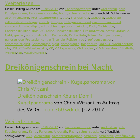
Weiterlesen
→
Dieser Beitrag wurde am
11/05/2017
von
Panoramafotograf
unter
Architektur
,
Köln
,
Kugelpanorama
,
Panoramafotografie
,
Raum
,
schnurstracks
veröffentlicht. Schlagwörter:
360°
,
Architektur
,
Architekturfotografie
,
attic
,
Brandschutz
,
cathedral
,
cathédrale
,
cathédrale de Cologne
,
church
,
Cologne
,
Cologne cathedral
,
construction de toit
,
construction métallique
,
cultural heritage documentation
,
Dach
,
Dachboden
,
Dachkonstruktion
,
dom360
,
église
,
Eisenkonstruktion
,
Fire protection
,
gothic
,
gothique
,
Gotik
,
grenier
,
iron construction
,
Kathedrale
,
Kirche
,
Köln
,
Kölner Dom
,
panoramic
,
panoramique
,
Protection contre l'incendie
,
Religion
,
roof
,
roof construction
,
Sehenswürdigkeit
,
Seismograph
,
sight
,
sismographe
,
toit
,
toiture
,
UNESCO world heritage
site
,
UNESCO-Welterbestätte
,
VR
,
VR Experience
,
VR Headset
,
VR-Anwendung
,
VR-Brille
,
vrdirect
,
vue
,
Weltkulturerbe
.
Dreikönigenschrein bei Nacht
Dreikönigenschrein Kölner Dom |
Kugelpanorama
von Chris Witzani im Auftrag
des WDR –
dom360.wdr.de
| 02.2017
Weiterlesen
→
Dieser Beitrag wurde am
11/05/2017
von
Panoramafotograf
unter
Architektur
,
Köln
,
Kugelpanorama
,
Kunst
,
Panoramafotografie
,
Raum
,
schnurstracks
veröffentlicht.
Schlagwörter:
360°
,
Architektur
,
Architekturfotografie
,
cathedral
,
cathédrale
,
cathédrale de