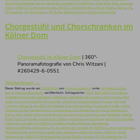
Sicherheitsstandard
,
site du patrimoine mondial de l'UNESCO
,
Three Wise Men
,
treasure
,
trésor
,
UNESCO world heritage site
,
UNESCO-Welterbestätte
,
Virtual Reality
,
Vitrine
,
VR
,
VR Headset
,
VR-Anwendung
,
VR-Brille
,
Weltkulturerbe
,
World Heritage Site
.
Chorgestühl und Chorschranken im
Kölner Dom
Chorgestühl im Kölner Dom
| 360°-
Panoramafotografie von Chris Witzani |
#260429-6-0551
Weiterlesen
→
Dieser Beitrag wurde am
30/06/2026
von
Panoramafotograf
unter
Architektur
,
Köln
,
Kunst
,
Panoramafotografie
veröffentlicht. Schlagwörter:
360°
,
360°x180°
,
Architektur
,
Architekturfotografie
,
cathedral
,
cathédrale
,
cathédrale de Cologne
,
choir mosaic
,
choir
stalls
,
Chor
,
Chorgestühl
,
Chormosaik
,
Chorraum
,
Chorschranken
,
church
,
Cologne
,
Cologne cathedral
,
dom360
,
Domkapitel
,
Dommalerei
,
église
,
Fussbodenmosaik
,
gothic
,
gothique
,
Gotik
,
Heiligenfiguren
,
Holzschnitzkunst
,
Kathedrale
,
Kirche
,
Kirchenfenster
,
Klerus
,
Köln
,
Kölner Dom
,
Kugelpanorama
,
Kunst
,
Kunstwerk
,
Liturgie
,
Malereien
,
Malerie
,
Meta Quest 3
,
Mosaik
,
mosaïque de chœur
,
panoramic
,
panoramique
,
patrimoine mondial
,
patrimoine mondial de l'UNESCO
,
Réalité virtuelle
,
Religion
,
Sakralkunst
,
Sehenswürdigkeit
,
sightseeing
,
site du patrimoine mondial de l'UNESCO
,
sites touristiques
,
Sitzgelegenheit
,
spherique
,
stained glass windows
,
stalles de chœur
,
UNESCO world
heritage site
,
UNESCO-Welterbestätte
,
Virtual Reality
,
vitraux
,
VR
,
VR Experience
,
VR