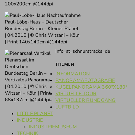
200x200cm @144dpi
Paul-Löbe-Haus – Deutscher
Bundestag Berlin – Kleiner Planet
| 04.2010 | © Chris Witzani – Köln
| Print 140x140cm @144dpi
info_at_schnurstracks_de
Plenarsaal im
THEMEN
Deutschen
Bundestag Berlin –
INFORMATION
Vertikales Panorama
PANORAMAFOTOGRAFIE
| 04.2010 | © Chris
KUGELPANORAMA 360°X180°
Witzani – Köln | Print
VIRTUELLE TOUR
68x137cm @144dpi
VIRTUELLER RUNDGANG
LUFTBILD
LITTLE PLANET
INDUSTRIE
INDUSTRIEMUSEUM
TECHNIK