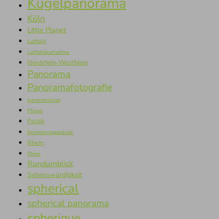
Kugelpanorama
Köln
Little Planet
Luftbild
Luftbildaufnahme
Nordrhein-Westfalen
Panorama
Panoramafotografie
panoramique
Planet
Politik
Reichstagsgebäude
Rhein
Rhine
Rundumblick
Sehenswürdigkeit
spherical
spherical panorama
spherique