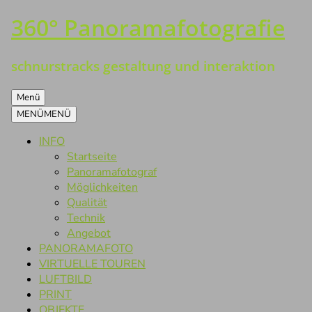
360° Panoramafotografie
Zum
Inhalt
springen
schnurstracks gestaltung und interaktion
Menü
MENÜ
MENÜ
INFO
Startseite
Panoramafotograf
Möglichkeiten
Qualität
Technik
Angebot
PANORAMAFOTO
VIRTUELLE TOUREN
LUFTBILD
PRINT
OBJEKTE