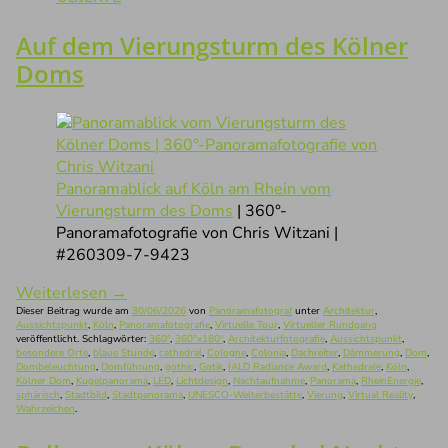
Auf dem Vierungsturm des Kölner
Doms
Panoramablick auf Köln am Rhein vom
Vierungsturm des Doms
| 360°-
Panoramafotografie von Chris Witzani |
#260309-7-9423
Weiterlesen
→
Dieser Beitrag wurde am
30/06/2026
von
Panoramafotograf
unter
Architektur
,
Aussichtspunkt
,
Köln
,
Panoramafotografie
,
Virtuelle Tour
,
Virtueller Rundgang
veröffentlicht. Schlagwörter:
360°
,
360°x180°
,
Architekturfotografie
,
Aussichtspunkt
,
besondere Orte
,
blaue Stunde
,
cathedral
,
Cologne
,
Colonia
,
Dachreiter
,
Dämmerung
,
Dom
,
Dombeleuchtung
,
Domführung
,
gothic
,
Gotik
,
IALD Radiance Award
,
Kathedrale
,
Köln
,
Kölner Dom
,
Kugelpanorama
,
LED
,
Lichtdesign
,
Nachtaufnahme
,
Panorama
,
RheinEnergie
,
sphärisch
,
Stadtbild
,
Stadtpanorama
,
UNESCO-Welterbestätte
,
Vierung
,
Virtual Reality
,
Wahrzeichen
.