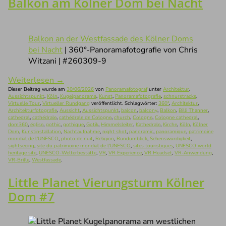
Balkon am Kölner Dom bei Nacht
Balkon an der Westfassade des Kölner Doms
bei Nacht
| 360°-Panoramafotografie von Chris
Witzani | #260309-9
Weiterlesen
→
Dieser Beitrag wurde am
30/06/2026
von
Panoramafotograf
unter
Architektur
,
Aussichtspunkt
,
Köln
,
Kugelpanorama
,
Kunst
,
Panoramafotografie
,
schnurstracks
,
Virtuelle Tour
,
Virtueller Rundgang
veröffentlicht. Schlagwörter:
360°
,
Architektur
,
Architekturfotografie
,
Aussicht
,
Aussichtspunkt
,
balcon
,
balcony
,
Balkon
,
Billi Thanner
,
cathedral
,
cathédrale
,
cathédrale de Cologne
,
church
,
Cologne
,
Cologne cathedral
,
dom360
,
église
,
gothic
,
gothique
,
Gotik
,
Himmelsleiter
,
Kathedrale
,
Kirche
,
Köln
,
Kölner
Dom
,
Kunstinstallation
,
Nachtaufnahme
,
night shot
,
panoramic
,
panoramique
,
patrimoine
mondial de l'UNESCO
,
photo de nuit
,
Religion
,
Rundumblick
,
Sehenswürdigkeit
,
sightseeing
,
site du patrimoine mondial de l'UNESCO
,
sites touristiques
,
UNESCO world
heritage site
,
UNESCO-Welterbestätte
,
VR
,
VR Experience
,
VR Headset
,
VR-Anwendung
,
VR-Brille
,
Westfassade
.
Little Planet Vierungsturm Kölner
Dom #7