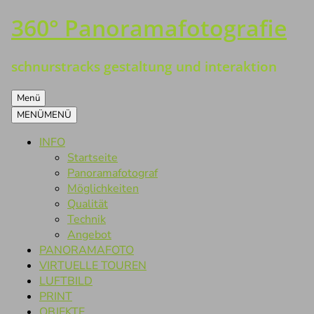
360° Panoramafotografie
Zum
Inhalt
springen
schnurstracks gestaltung und interaktion
Menü
MENÜ
MENÜ
INFO
Startseite
Panoramafotograf
Möglichkeiten
Qualität
Technik
Angebot
PANORAMAFOTO
VIRTUELLE TOUREN
LUFTBILD
PRINT
OBJEKTE