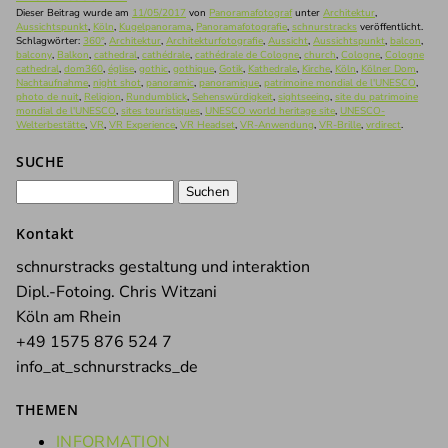
Dieser Beitrag wurde am
11/05/2017
von
Panoramafotograf
unter
Architektur
,
Aussichtspunkt
,
Köln
,
Kugelpanorama
,
Panoramafotografie
,
schnurstracks
veröffentlicht.
Schlagwörter:
360°
,
Architektur
,
Architekturfotografie
,
Aussicht
,
Aussichtspunkt
,
balcon
,
balcony
,
Balkon
,
cathedral
,
cathédrale
,
cathédrale de Cologne
,
church
,
Cologne
,
Cologne
cathedral
,
dom360
,
église
,
gothic
,
gothique
,
Gotik
,
Kathedrale
,
Kirche
,
Köln
,
Kölner Dom
,
Nachtaufnahme
,
night shot
,
panoramic
,
panoramique
,
patrimoine mondial de l'UNESCO
,
photo de nuit
,
Religion
,
Rundumblick
,
Sehenswürdigkeit
,
sightseeing
,
site du patrimoine
mondial de l'UNESCO
,
sites touristiques
,
UNESCO world heritage site
,
UNESCO-
Welterbestätte
,
VR
,
VR Experience
,
VR Headset
,
VR-Anwendung
,
VR-Brille
,
vrdirect
.
SUCHE
Suchen
nach:
Kontakt
schnurstracks gestaltung und interaktion
Dipl.-Fotoing. Chris Witzani
Köln am Rhein
+49 1575 876 524 7
info_at_schnurstracks_de
THEMEN
INFORMATION