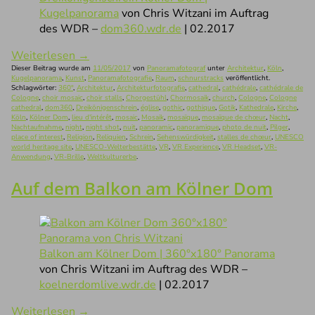
Kugelpanorama
von Chris Witzani im Auftrag
des WDR –
dom360.wdr.de
| 02.2017
Weiterlesen
→
Dieser Beitrag wurde am
11/05/2017
von
Panoramafotograf
unter
Architektur
,
Köln
,
Kugelpanorama
,
Kunst
,
Panoramafotografie
,
Raum
,
schnurstracks
veröffentlicht.
Schlagwörter:
360°
,
Architektur
,
Architekturfotografie
,
cathedral
,
cathédrale
,
cathédrale de
Cologne
,
choir mosaic
,
choir stalls
,
Chorgestühl
,
Chormosaik
,
church
,
Cologne
,
Cologne
cathedral
,
dom360
,
Dreikönigenschrein
,
église
,
gothic
,
gothique
,
Gotik
,
Kathedrale
,
Kirche
,
Köln
,
Kölner Dom
,
lieu d'intérêt
,
mosaic
,
Mosaik
,
mosaïque
,
mosaïque de chœur
,
Nacht
,
Nachtaufnahme
,
night
,
night shot
,
nuit
,
panoramic
,
panoramique
,
photo de nuit
,
Pilger
,
place of interest
,
Religion
,
Reliquien
,
Schrein
,
Sehenswürdigkeit
,
stalles de chœur
,
UNESCO
world heritage site
,
UNESCO-Welterbestätte
,
VR
,
VR Experience
,
VR Headset
,
VR-
Anwendung
,
VR-Brille
,
Weltkulturerbe
.
Auf dem Balkon am Kölner Dom
Balkon am Kölner Dom | 360°x180° Panorama
von Chris Witzani im Auftrag des WDR –
koelnerdomlive.wdr.de
| 02.2017
Weiterlesen
→