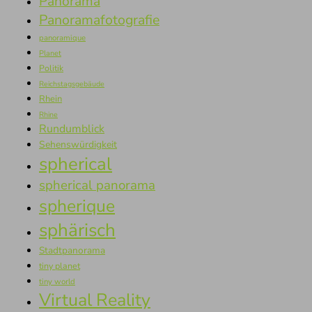
Panorama
Panoramafotografie
panoramique
Planet
Politik
Reichstagsgebäude
Rhein
Rhine
Rundumblick
Sehenswürdigkeit
spherical
spherical panorama
spherique
sphärisch
Stadtpanorama
tiny planet
tiny world
Virtual Reality