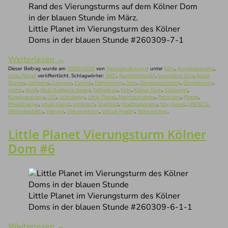
Little Planet im Vierungsturm des Kölner
Doms in der blauen Stunde #260309-7-1
Weiterlesen
→
Dieser Beitrag wurde am
30/06/2026
von
Panoramafotograf
unter
Köln
,
Kugelpanorama
,
Little Planet
veröffentlicht. Schlagwörter:
360°
,
Aussichtspunkt
,
besondere Orte
,
blaue
Stunde
,
cathedral
,
Cologne
,
Colonia
,
Dämmerung
,
Dom
,
Dombeleuchtung
,
Domführung
,
gothic
,
Gotik
,
IALD Radiance Award
,
Kathedrale
,
Köln
,
Kölner Dom
,
Kölnkugel
,
Kugelpanorama
,
LED
,
Lichtdesign
,
Little Planet
,
Nachtaufnahme
,
Panorama
,
Planet
,
RheinEnergie
,
small planet
,
sphärisch
,
Stadtbild
,
Stadtpanorama
,
tiny planet
,
UNESCO-
Welterbestätte
,
Vierung
,
Vierungsturm
,
Virtual Reality
,
Wahrzeichen
.
Little Planet Vierungsturm Kölner
Dom #6
Little Planet im Vierungsturm des Kölner
Doms in der blauen Stunde #260309-6-1-1
Weiterlesen
→