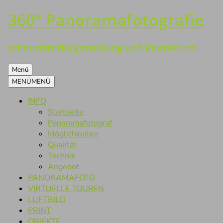
360° Panoramafotografie
Zum
Inhalt
springen
schnurstracks gestaltung und interaktion
Menü
MENÜ
MENÜ
INFO
Startseite
Panoramafotograf
Möglichkeiten
Qualität
Technik
Angebot
PANORAMAFOTO
VIRTUELLE TOUREN
LUFTBILD
PRINT
OBJEKTE