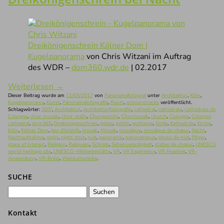
Dreikönigenschrein Kölner Dom |
Kugelpanorama
von Chris Witzani im Auftrag
des WDR –
dom360.wdr.de
| 02.2017
Weiterlesen
→
Dieser Beitrag wurde am
11/05/2017
von
Panoramafotograf
unter
Architektur
,
Köln
,
Kugelpanorama
,
Kunst
,
Panoramafotografie
,
Raum
,
schnurstracks
veröffentlicht.
Schlagwörter:
360°
,
Architektur
,
Architekturfotografie
,
cathedral
,
cathédrale
,
cathédrale de
Cologne
,
choir mosaic
,
choir stalls
,
Chorgestühl
,
Chormosaik
,
church
,
Cologne
,
Cologne
cathedral
,
dom360
,
Dreikönigenschrein
,
église
,
gothic
,
gothique
,
Gotik
,
Kathedrale
,
Kirche
,
Köln
,
Kölner Dom
,
lieu d'intérêt
,
mosaic
,
Mosaik
,
mosaïque
,
mosaïque de chœur
,
Nacht
,
Nachtaufnahme
,
night
,
night shot
,
nuit
,
panoramic
,
panoramique
,
photo de nuit
,
Pilger
,
place of interest
,
Religion
,
Reliquien
,
Schrein
,
Sehenswürdigkeit
,
stalles de chœur
,
UNESCO
world heritage site
,
UNESCO-Welterbestätte
,
VR
,
VR Experience
,
VR Headset
,
VR-
Anwendung
,
VR-Brille
,
Weltkulturerbe
.
SUCHE
Suchen
nach:
Kontakt