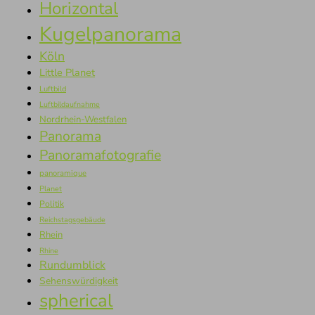
Horizontal
Kugelpanorama
Köln
Little Planet
Luftbild
Luftbildaufnahme
Nordrhein-Westfalen
Panorama
Panoramafotografie
panoramique
Planet
Politik
Reichstagsgebäude
Rhein
Rhine
Rundumblick
Sehenswürdigkeit
spherical