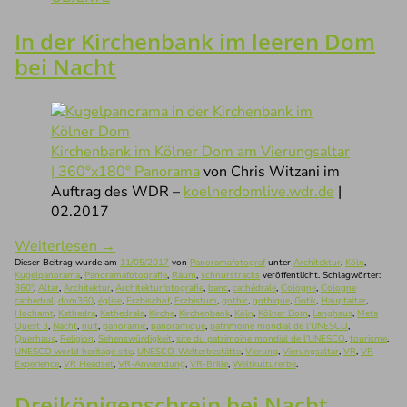
In der Kirchenbank im leeren Dom
bei Nacht
Kirchenbank im Kölner Dom am Vierungsaltar
| 360°x180° Panorama
von Chris Witzani im
Auftrag des WDR –
koelnerdomlive.wdr.de
|
02.2017
Weiterlesen
→
Dieser Beitrag wurde am
11/05/2017
von
Panoramafotograf
unter
Architektur
,
Köln
,
Kugelpanorama
,
Panoramafotografie
,
Raum
,
schnurstracks
veröffentlicht. Schlagwörter:
360°
,
Altar
,
Architektur
,
Architekturfotografie
,
banc
,
cathédrale
,
Cologne
,
Cologne
cathedral
,
dom360
,
église
,
Erzbischof
,
Erzbistum
,
gothic
,
gothique
,
Gotik
,
Hauptaltar
,
Hochamt
,
Kathedra
,
Kathedrale
,
Kirche
,
Kirchenbank
,
Köln
,
Kölner Dom
,
Langhaus
,
Meta
Quest 3
,
Nacht
,
nuit
,
panoramic
,
panoramique
,
patrimoine mondial de l'UNESCO
,
Querhaus
,
Religion
,
Sehenswürdigkeit
,
site du patrimoine mondial de l'UNESCO
,
tourisme
,
UNESCO world heritage site
,
UNESCO-Welterbestätte
,
Vierung
,
Vierungsaltar
,
VR
,
VR
Experience
,
VR Headset
,
VR-Anwendung
,
VR-Brille
,
Weltkulturerbe
.
Dreikönigenschrein bei Nacht