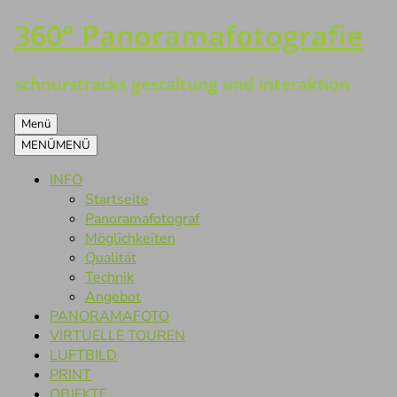
360° Panoramafotografie
Zum
Inhalt
springen
schnurstracks gestaltung und interaktion
Menü
MENÜ
MENÜ
INFO
Startseite
Panoramafotograf
Möglichkeiten
Qualität
Technik
Angebot
PANORAMAFOTO
VIRTUELLE TOUREN
LUFTBILD
PRINT
OBJEKTE