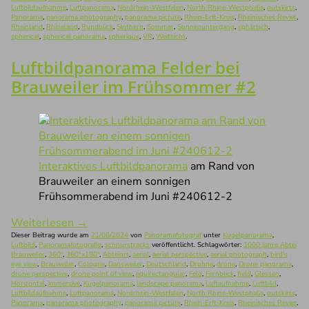
Luftbildaufnahme
,
Luftpanorama
,
Nordrhein-Westfalen
,
North Rhine-Westphalia
,
outskirts
,
Panorama
,
panorama photography
,
panorama picture
,
Rhein-Erft-Kreis
,
Rheinisches Revier
,
Rheinland
,
Rhineland
,
Rundblick
,
Sinthern
,
Sommer
,
Sonnenuntergang
,
sphärisch
,
spherical
,
spherical panorama
,
spherique
,
VR
,
Weitsicht
.
Luftbildpanorama Felder bei
Brauweiler im Frühsommer #2
Interaktives Luftbildpanorama
am Rand von
Brauweiler an einem sonnigen
Frühsommerabend im Juni #240612-2
Weiterlesen
→
Dieser Beitrag wurde am
21/06/2024
von
Panoramafotograf
unter
Kugelpanorama
,
Luftbild
,
Panoramafotografie
,
schnurstracks
veröffentlicht. Schlagwörter:
1000 Jahre Abtei
Brauweiler
,
360°
,
360°x180°
,
Abteiort
,
aerial
,
aerial perspective
,
aerial photograph
,
bird's
eye view
,
Brauweiler
,
Cologne
,
Dansweiler
,
Deutschland
,
Drohne
,
drone
,
Drone panorama
,
drone perspective
,
drone point of view
,
equirectangular
,
Feld
,
Fernblick
,
field
,
Glessen
,
Horizontal
,
immersive
,
Kugelpanorama
,
landscape panorama
,
Luftaufnahme
,
Luftbild
,
Luftbildaufnahme
,
Luftpanorama
,
Nordrhein-Westfalen
,
North Rhine-Westphalia
,
outskirts
,
Panorama
,
panorama photography
,
panorama picture
,
Rhein-Erft-Kreis
,
Rheinisches Revier
,