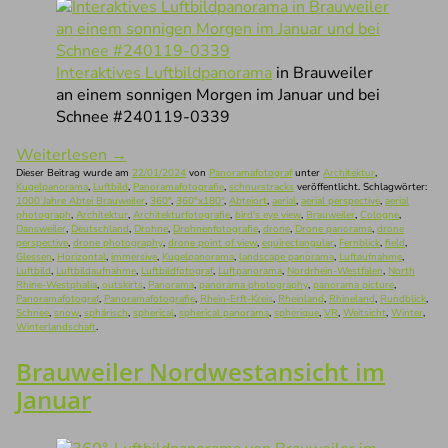
Interaktives Luftbildpanorama
in Brauweiler
an einem sonnigen Morgen im Januar und bei
Schnee #240119-0339
Weiterlesen
→
Dieser Beitrag wurde am
22/01/2024
von
Panoramafotograf
unter
Architektur
,
Kugelpanorama
,
Luftbild
,
Panoramafotografie
,
schnurstracks
veröffentlicht. Schlagwörter:
1000 Jahre Abtei Brauweiler
,
360°
,
360°x180°
,
Abteiort
,
aerial
,
aerial perspective
,
aerial
photograph
,
Architektur
,
Architekturfotografie
,
bird's eye view
,
Brauweiler
,
Cologne
,
Dansweiler
,
Deutschland
,
Drohne
,
Drohnenfotografie
,
drone
,
Drone panorama
,
drone
perspective
,
drone photography
,
drone point of view
,
equirectangular
,
Fernblick
,
field
,
Glessen
,
Horizontal
,
immersive
,
Kugelpanorama
,
landscape panorama
,
Luftaufnahme
,
Luftbild
,
Luftbildaufnahme
,
Luftbildfotograf
,
Luftpanorama
,
Nordrhein-Westfalen
,
North
Rhine-Westphalia
,
outskirts
,
Panorama
,
panorama photography
,
panorama picture
,
Panoramafotograf
,
Panoramafotografie
,
Rhein-Erft-Kreis
,
Rheinland
,
Rhineland
,
Rundblick
,
Schnee
,
snow
,
sphärisch
,
spherical
,
spherical panorama
,
spherique
,
VR
,
Weitsicht
,
Winter
,
Winterlandschaft
.
Brauweiler Nordwestansicht im
Januar