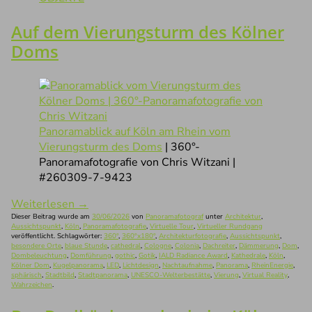
Auf dem Vierungsturm des Kölner
Doms
Panoramablick auf Köln am Rhein vom
Vierungsturm des Doms
| 360°-
Panoramafotografie von Chris Witzani |
#260309-7-9423
Weiterlesen
→
Dieser Beitrag wurde am
30/06/2026
von
Panoramafotograf
unter
Architektur
,
Aussichtspunkt
,
Köln
,
Panoramafotografie
,
Virtuelle Tour
,
Virtueller Rundgang
veröffentlicht. Schlagwörter:
360°
,
360°x180°
,
Architekturfotografie
,
Aussichtspunkt
,
besondere Orte
,
blaue Stunde
,
cathedral
,
Cologne
,
Colonia
,
Dachreiter
,
Dämmerung
,
Dom
,
Dombeleuchtung
,
Domführung
,
gothic
,
Gotik
,
IALD Radiance Award
,
Kathedrale
,
Köln
,
Kölner Dom
,
Kugelpanorama
,
LED
,
Lichtdesign
,
Nachtaufnahme
,
Panorama
,
RheinEnergie
,
sphärisch
,
Stadtbild
,
Stadtpanorama
,
UNESCO-Welterbestätte
,
Vierung
,
Virtual Reality
,
Wahrzeichen
.