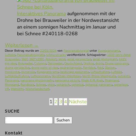
Interaktives Panorama
aufgenommen mit der
Drohne bei Brauweiler in der Nordwestansicht
an einem sonnigen Nachmittag im Januar und
bei Schnee #240118-0268
Weiterlesen
→
Dieser Beitrag wurde am
22/01/2024
von
Panoramafotograf
unter
Kugelpanorama
,
Luftbild
,
Panoramafotografie
,
schnurstracks
veröffentlicht. Schlagwörter:
1000 Jahre Abtei
Brauweiler
,
360°
,
360°x180°
,
Abteiort
,
aerial
,
aerial perspective
,
aerial photograph
,
bird's
eye view
,
Brauweiler
,
Cologne
,
Dansweiler
,
Deutschland
,
Drohne
,
drone
,
Drone panorama
,
drone perspective
,
drone point of view
,
equirectangular
,
Fernblick
,
field
,
Glessen
,
Horizontal
,
immersive
,
Kugelpanorama
,
landscape panorama
,
Luftaufnahme
,
Luftbild
,
Luftbildaufnahme
,
Luftpanorama
,
Nordrhein-Westfalen
,
North Rhine-Westphalia
,
outskirts
,
Panorama
,
panorama photography
,
panorama picture
,
Rhein-Erft-Kreis
,
Rheinland
,
Rhineland
,
Rundblick
,
Schnee
,
snow
,
sphärisch
,
spherical
,
spherical panorama
,
spherique
,
VR
,
Weitsicht
,
Winterlandschaft
.
1
2
3
4
Nächste
SUCHE
Suchen
nach:
Kontakt