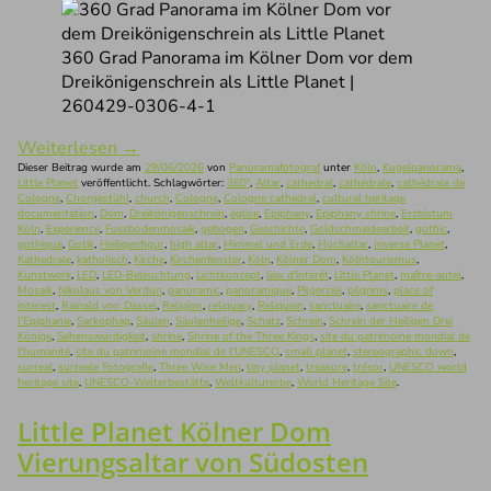
360 Grad Panorama im Kölner Dom vor dem
Dreikönigenschrein als Little Planet |
260429-0306-4-1
Weiterlesen
→
Dieser Beitrag wurde am
29/06/2026
von
Panoramafotograf
unter
Köln
,
Kugelpanorama
,
Little Planet
veröffentlicht. Schlagwörter:
360°
,
Altar
,
cathedral
,
cathédrale
,
cathédrale de
Cologne
,
Chorgestühl
,
church
,
Cologne
,
Cologne cathedral
,
cultural heritage
documentation
,
Dom
,
Dreikönigenschrein
,
église
,
Epiphany
,
Epiphany shrine
,
Erzbistum
Köln
,
Experience
,
Fussbodenmosaik
,
gebogen
,
Geschichte
,
Goldschmiedearbeit
,
gothic
,
gothique
,
Gotik
,
Heiligenfigur
,
high altar
,
Himmel und Erde
,
Hochaltar
,
Inverse Planet
,
Kathedrale
,
katholisch
,
Kirche
,
Kirchenfenster
,
Köln
,
Kölner Dom
,
Kölntourismus
,
Kunstwerk
,
LED
,
LED-Beleuchtung
,
Lichtkonzept
,
lieu d'intérêt
,
Little Planet
,
maître-autel
,
Mosaik
,
Nikolaus von Verdun
,
panoramic
,
panoramique
,
Pilgerziel
,
pilgrims
,
place of
interest
,
Rainald von Dassel
,
Religion
,
reliquary
,
Reliquien
,
sanctuaire
,
sanctuaire de
l'Epiphanie
,
Sarkophag
,
Säulen
,
Säulenheilige
,
Schatz
,
Schrein
,
Schrein der Heiligen Drei
Könige
,
Sehenswürdigkeit
,
shrine
,
Shrine of the Three Kings
,
site du patrimoine mondial de
l'humanité
,
site du patrimoine mondial de l'UNESCO
,
small planet
,
stereographic down
,
surreal
,
surreale Fotografie
,
Three Wise Men
,
tiny planet
,
treasure
,
trésor
,
UNESCO world
heritage site
,
UNESCO-Welterbestätte
,
Weltkulturerbe
,
World Heritage Site
.
Little Planet Kölner Dom
Vierungsaltar von Südosten