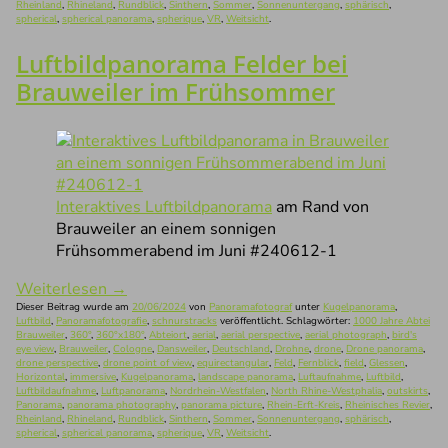
Rheinland
,
Rhineland
,
Rundblick
,
Sinthern
,
Sommer
,
Sonnenuntergang
,
sphärisch
,
spherical
,
spherical panorama
,
spherique
,
VR
,
Weitsicht
.
Luftbildpanorama Felder bei
Brauweiler im Frühsommer
Interaktives Luftbildpanorama
am Rand von
Brauweiler an einem sonnigen
Frühsommerabend im Juni #240612-1
Weiterlesen
→
Dieser Beitrag wurde am
20/06/2024
von
Panoramafotograf
unter
Kugelpanorama
,
Luftbild
,
Panoramafotografie
,
schnurstracks
veröffentlicht. Schlagwörter:
1000 Jahre Abtei
Brauweiler
,
360°
,
360°x180°
,
Abteiort
,
aerial
,
aerial perspective
,
aerial photograph
,
bird's
eye view
,
Brauweiler
,
Cologne
,
Dansweiler
,
Deutschland
,
Drohne
,
drone
,
Drone panorama
,
drone perspective
,
drone point of view
,
equirectangular
,
Feld
,
Fernblick
,
field
,
Glessen
,
Horizontal
,
immersive
,
Kugelpanorama
,
landscape panorama
,
Luftaufnahme
,
Luftbild
,
Luftbildaufnahme
,
Luftpanorama
,
Nordrhein-Westfalen
,
North Rhine-Westphalia
,
outskirts
,
Panorama
,
panorama photography
,
panorama picture
,
Rhein-Erft-Kreis
,
Rheinisches Revier
,
Rheinland
,
Rhineland
,
Rundblick
,
Sinthern
,
Sommer
,
Sonnenuntergang
,
sphärisch
,
spherical
,
spherical panorama
,
spherique
,
VR
,
Weitsicht
.