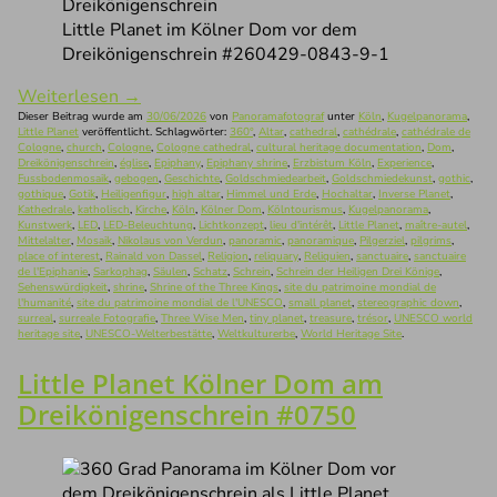
Little Planet im Kölner Dom vor dem
Dreikönigenschrein #260429-0843-9-1
Weiterlesen
→
Dieser Beitrag wurde am
30/06/2026
von
Panoramafotograf
unter
Köln
,
Kugelpanorama
,
Little Planet
veröffentlicht. Schlagwörter:
360°
,
Altar
,
cathedral
,
cathédrale
,
cathédrale de
Cologne
,
church
,
Cologne
,
Cologne cathedral
,
cultural heritage documentation
,
Dom
,
Dreikönigenschrein
,
église
,
Epiphany
,
Epiphany shrine
,
Erzbistum Köln
,
Experience
,
Fussbodenmosaik
,
gebogen
,
Geschichte
,
Goldschmiedearbeit
,
Goldschmiedekunst
,
gothic
,
gothique
,
Gotik
,
Heiligenfigur
,
high altar
,
Himmel und Erde
,
Hochaltar
,
Inverse Planet
,
Kathedrale
,
katholisch
,
Kirche
,
Köln
,
Kölner Dom
,
Kölntourismus
,
Kugelpanorama
,
Kunstwerk
,
LED
,
LED-Beleuchtung
,
Lichtkonzept
,
lieu d'intérêt
,
Little Planet
,
maître-autel
,
Mittelalter
,
Mosaik
,
Nikolaus von Verdun
,
panoramic
,
panoramique
,
Pilgerziel
,
pilgrims
,
place of interest
,
Rainald von Dassel
,
Religion
,
reliquary
,
Reliquien
,
sanctuaire
,
sanctuaire
de l'Epiphanie
,
Sarkophag
,
Säulen
,
Schatz
,
Schrein
,
Schrein der Heiligen Drei Könige
,
Sehenswürdigkeit
,
shrine
,
Shrine of the Three Kings
,
site du patrimoine mondial de
l'humanité
,
site du patrimoine mondial de l'UNESCO
,
small planet
,
stereographic down
,
surreal
,
surreale Fotografie
,
Three Wise Men
,
tiny planet
,
treasure
,
trésor
,
UNESCO world
heritage site
,
UNESCO-Welterbestätte
,
Weltkulturerbe
,
World Heritage Site
.
Little Planet Kölner Dom am
Dreikönigenschrein #0750