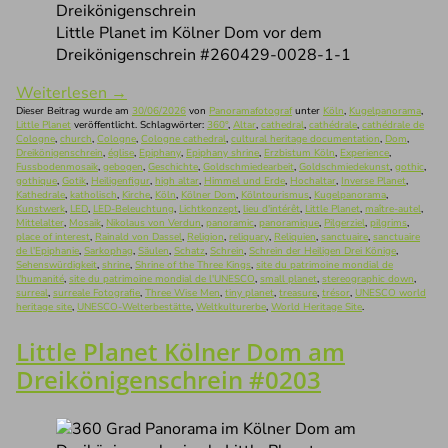
Little Planet im Kölner Dom vor dem
Dreikönigenschrein #260429-0028-1-1
Weiterlesen
→
Dieser Beitrag wurde am
30/06/2026
von
Panoramafotograf
unter
Köln
,
Kugelpanorama
,
Little Planet
veröffentlicht. Schlagwörter:
360°
,
Altar
,
cathedral
,
cathédrale
,
cathédrale de
Cologne
,
church
,
Cologne
,
Cologne cathedral
,
cultural heritage documentation
,
Dom
,
Dreikönigenschrein
,
église
,
Epiphany
,
Epiphany shrine
,
Erzbistum Köln
,
Experience
,
Fussbodenmosaik
,
gebogen
,
Geschichte
,
Goldschmiedearbeit
,
Goldschmiedekunst
,
gothic
,
gothique
,
Gotik
,
Heiligenfigur
,
high altar
,
Himmel und Erde
,
Hochaltar
,
Inverse Planet
,
Kathedrale
,
katholisch
,
Kirche
,
Köln
,
Kölner Dom
,
Kölntourismus
,
Kugelpanorama
,
Kunstwerk
,
LED
,
LED-Beleuchtung
,
Lichtkonzept
,
lieu d'intérêt
,
Little Planet
,
maître-autel
,
Mittelalter
,
Mosaik
,
Nikolaus von Verdun
,
panoramic
,
panoramique
,
Pilgerziel
,
pilgrims
,
place of interest
,
Rainald von Dassel
,
Religion
,
reliquary
,
Reliquien
,
sanctuaire
,
sanctuaire
de l'Epiphanie
,
Sarkophag
,
Säulen
,
Schatz
,
Schrein
,
Schrein der Heiligen Drei Könige
,
Sehenswürdigkeit
,
shrine
,
Shrine of the Three Kings
,
site du patrimoine mondial de
l'humanité
,
site du patrimoine mondial de l'UNESCO
,
small planet
,
stereographic down
,
surreal
,
surreale Fotografie
,
Three Wise Men
,
tiny planet
,
treasure
,
trésor
,
UNESCO world
heritage site
,
UNESCO-Welterbestätte
,
Weltkulturerbe
,
World Heritage Site
.
Little Planet Kölner Dom am
Dreikönigenschrein #0203