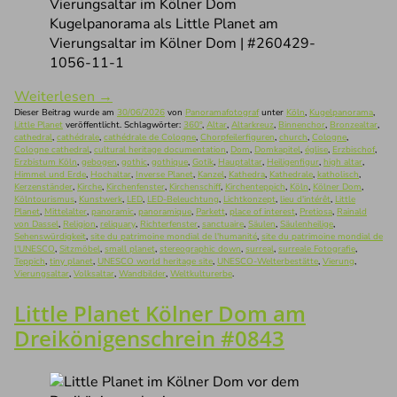
Kugelpanorama als Little Planet am
Vierungsaltar im Kölner Dom | #260429-
1056-11-1
Weiterlesen
→
Dieser Beitrag wurde am
30/06/2026
von
Panoramafotograf
unter
Köln
,
Kugelpanorama
,
Little Planet
veröffentlicht. Schlagwörter:
360°
,
Altar
,
Altarkreuz
,
Binnenchor
,
Bronzealtar
,
cathedral
,
cathédrale
,
cathédrale de Cologne
,
Chorpfeilerfiguren
,
church
,
Cologne
,
Cologne cathedral
,
cultural heritage documentation
,
Dom
,
Domkapitel
,
église
,
Erzbischof
,
Erzbistum Köln
,
gebogen
,
gothic
,
gothique
,
Gotik
,
Hauptaltar
,
Heiligenfigur
,
high altar
,
Himmel und Erde
,
Hochaltar
,
Inverse Planet
,
Kanzel
,
Kathedra
,
Kathedrale
,
katholisch
,
Kerzenständer
,
Kirche
,
Kirchenfenster
,
Kirchenschiff
,
Kirchenteppich
,
Köln
,
Kölner Dom
,
Kölntourismus
,
Kunstwerk
,
LED
,
LED-Beleuchtung
,
Lichtkonzept
,
lieu d'intérêt
,
Little
Planet
,
Mittelalter
,
panoramic
,
panoramique
,
Parkett
,
place of interest
,
Pretiosa
,
Rainald
von Dassel
,
Religion
,
reliquary
,
Richterfenster
,
sanctuaire
,
Säulen
,
Säulenheilige
,
Sehenswürdigkeit
,
site du patrimoine mondial de l'humanité
,
site du patrimoine mondial de
l'UNESCO
,
Sitzmöbel
,
small planet
,
stereographic down
,
surreal
,
surreale Fotografie
,
Teppich
,
tiny planet
,
UNESCO world heritage site
,
UNESCO-Welterbestätte
,
Vierung
,
Vierungsaltar
,
Volksaltar
,
Wandbilder
,
Weltkulturerbe
.
Little Planet Kölner Dom am
Dreikönigenschrein #0843