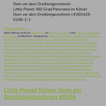
Little Planet 360 Grad Panorama im Kölner
Dom vor dem Dreikönigenschrein | #260429-
0106-2-1
Weiterlesen
→
Dieser Beitrag wurde am
29/06/2026
von
Panoramafotograf
unter
Köln
,
Kugelpanorama
,
Little Planet
veröffentlicht. Schlagwörter:
360°
,
Altar
,
cathedral
,
cathédrale
,
cathédrale de
Cologne
,
Chorgestühl
,
church
,
Cologne
,
Cologne cathedral
,
cultural heritage
documentation
,
Dom
,
Dreikönigenschrein
,
église
,
Epiphany
,
Epiphany shrine
,
Erzbistum
Köln
,
Experience
,
Fussbodenmosaik
,
gebogen
,
Geschichte
,
Goldschmiedearbeit
,
gothic
,
gothique
,
Gotik
,
Heiligenfigur
,
high altar
,
Himmel und Erde
,
Hochaltar
,
Inverse Planet
,
Kathedrale
,
katholisch
,
Kirche
,
Kirchenfenster
,
Köln
,
Kölner Dom
,
Kölntourismus
,
Kunstwerk
,
LED
,
LED-Beleuchtung
,
Lichtkonzept
,
lieu d'intérêt
,
Little Planet
,
maître-autel
,
Mosaik
,
Nikolaus von Verdun
,
panoramic
,
panoramique
,
Pilgerziel
,
pilgrims
,
place of
interest
,
Rainald von Dassel
,
Religion
,
reliquary
,
Reliquien
,
sanctuaire
,
sanctuaire de
l'Epiphanie
,
Sarkophag
,
Säulen
,
Schatz
,
Schrein
,
Schrein der Heiligen Drei Könige
,
Sehenswürdigkeit
,
shrine
,
Shrine of the Three Kings
,
site du patrimoine mondial de
l'humanité
,
site du patrimoine mondial de l'UNESCO
,
small planet
,
stereographic down
,
surreal
,
surreale Fotografie
,
Three Wise Men
,
tiny planet
,
treasure
,
trésor
,
UNESCO world
heritage site
,
UNESCO-Welterbestätte
,
Weltkulturerbe
,
World Heritage Site
.
Little Planet Kölner Dom am
Dreikönigenschrein #0306