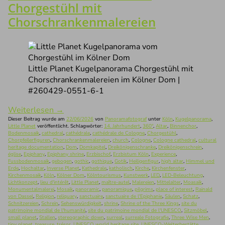
Chorgestühl mit
Chorschrankenmalereien
Little Planet Kugelpanorama Chorgestühl mit
Chorschrankenmalereien im Kölner Dom |
#260429-0551-6-1
Weiterlesen
→
Dieser Beitrag wurde am
22/06/2026
von
Panoramafotograf
unter
Köln
,
Kugelpanorama
,
Little Planet
veröffentlicht. Schlagwörter:
14. Jahrhundert
,
360°
,
Altar
,
Binnenchor
,
Bodenmosaik
,
cathedral
,
cathédrale
,
cathédrale de Cologne
,
Chorgestühl
,
Chorpfeilerfiguren
,
Chorschrankenmalereien
,
church
,
Cologne
,
Cologne cathedral
,
cultural
heritage documentation
,
Dom
,
Domkapitel
,
Dreikönigenschranke
,
Dreikönigenschrein
,
église
,
Epiphany
,
Epiphany shrine
,
Erzbischof
,
Erzbistum Köln
,
Experience
,
Fussbodenmosaik
,
gebogen
,
gothic
,
gothique
,
Gotik
,
Heiligenfigur
,
high altar
,
Himmel und
Erde
,
Hochaltar
,
Inverse Planet
,
Kathedrale
,
katholisch
,
Kirche
,
Kirchenfenster
,
Kirchenmosaik
,
Köln
,
Kölner Dom
,
Kölntourismus
,
Kunstwerk
,
LED
,
LED-Beleuchtung
,
Lichtkonzept
,
lieu d'intérêt
,
Little Planet
,
maître-autel
,
Malereien
,
Mittelalter
,
Moasaik
,
Monumentalmalerei
,
Mosaik
,
panoramic
,
panoramique
,
pilgrims
,
place of interest
,
Rainald
von Dassel
,
Religion
,
reliquary
,
sanctuaire
,
sanctuaire de l'Epiphanie
,
Säulen
,
Schatz
,
Schnitzereien
,
Schrein
,
Sehenswürdigkeit
,
shrine
,
Shrine of the Three Kings
,
site du
patrimoine mondial de l'humanité
,
site du patrimoine mondial de l'UNESCO
,
Sitzmöbel
,
small planet
,
Stallen
,
stereographic down
,
surreal
,
surreale Fotografie
,
Three Wise Men
,
tiny planet
,
treasure
,
trésor
,
UNESCO world heritage site
,
UNESCO-Welterbestätte
,