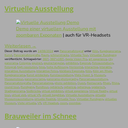
Virtuelle Ausstellung
Demo einer virtuellen Ausstellung mit
zoombaren Exponaten
| auch für VR-Headsets
Weiterlesen
→
Dieser Beitrag wurde am
14/06/2024
von
Panoramafotograf
unter
Köln
,
Kugelpanorama
,
Kunst
,
Panoramafotografie
,
Raum
,
schnurstracks
,
Virtuelle Tour
,
Virtueller Rundgang
veröffentlicht. Schlagwörter:
360°
,
360°x180°
,
Apple Vision Pro
,
art experience
,
city
panorama
,
Cologne
,
equirect
,
equirectangular
,
exhibition
,
Exponat
,
Fotoausstellung
,
Fotograf
,
high-resolution
,
hires
,
hohe Auflösung
,
Horizontal
,
interactive
,
interaktiv
,
interaktive Ausstellung
,
interaktive Fotos
,
klickbare Exponate
,
Köln
,
Köln am Rhein
,
Kugelpanorama
,
Kunst entdecken
,
Kunstausstellung
,
Meta Quest 3
,
Museum
,
Museumstour
,
panorama lamp
,
panorama photography
,
Panoramaausstellung
,
Panoramafotografie
,
Panoramalampe
,
photo exhibition
,
Quest
,
Restaurant
,
Rhein
,
Rhine
,
round tour
,
Rundgang
,
Rundtour
,
sphärisch
,
spherical
,
spherique
,
spielerisch
,
Stadtpanorama
,
Südbrücke
,
virtual exhibition
,
virtual experience
,
Virtual Reality
,
virtual
tour
,
virtual visit
,
virtual VR
,
virtuell begehbar
,
Virtuelle Ausstellung
,
virtuelle
Museumsausstellung
,
virtuelle Realität
,
Virtuelle Tour
,
Virtueller Rundgang
,
virtuelles
Museum
,
Visite virtuelle
,
VR
,
VR Headset
,
zoom
,
zoombar
.
Brauweiler im Schnee