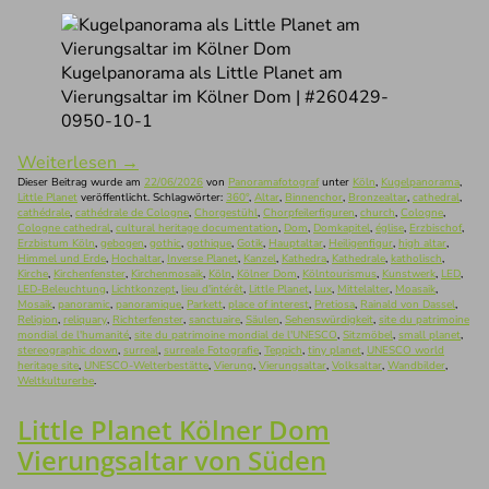
Kugelpanorama als Little Planet am
Vierungsaltar im Kölner Dom | #260429-
0950-10-1
Weiterlesen
→
Dieser Beitrag wurde am
22/06/2026
von
Panoramafotograf
unter
Köln
,
Kugelpanorama
,
Little Planet
veröffentlicht. Schlagwörter:
360°
,
Altar
,
Binnenchor
,
Bronzealtar
,
cathedral
,
cathédrale
,
cathédrale de Cologne
,
Chorgestühl
,
Chorpfeilerfiguren
,
church
,
Cologne
,
Cologne cathedral
,
cultural heritage documentation
,
Dom
,
Domkapitel
,
église
,
Erzbischof
,
Erzbistum Köln
,
gebogen
,
gothic
,
gothique
,
Gotik
,
Hauptaltar
,
Heiligenfigur
,
high altar
,
Himmel und Erde
,
Hochaltar
,
Inverse Planet
,
Kanzel
,
Kathedra
,
Kathedrale
,
katholisch
,
Kirche
,
Kirchenfenster
,
Kirchenmosaik
,
Köln
,
Kölner Dom
,
Kölntourismus
,
Kunstwerk
,
LED
,
LED-Beleuchtung
,
Lichtkonzept
,
lieu d'intérêt
,
Little Planet
,
Lux
,
Mittelalter
,
Moasaik
,
Mosaik
,
panoramic
,
panoramique
,
Parkett
,
place of interest
,
Pretiosa
,
Rainald von Dassel
,
Religion
,
reliquary
,
Richterfenster
,
sanctuaire
,
Säulen
,
Sehenswürdigkeit
,
site du patrimoine
mondial de l'humanité
,
site du patrimoine mondial de l'UNESCO
,
Sitzmöbel
,
small planet
,
stereographic down
,
surreal
,
surreale Fotografie
,
Teppich
,
tiny planet
,
UNESCO world
heritage site
,
UNESCO-Welterbestätte
,
Vierung
,
Vierungsaltar
,
Volksaltar
,
Wandbilder
,
Weltkulturerbe
.
Little Planet Kölner Dom
Vierungsaltar von Süden