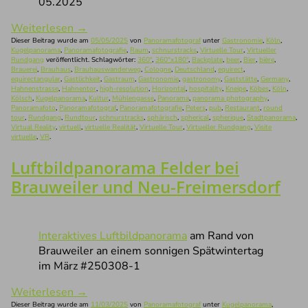
05.2025
Weiterlesen
→
Dieser Beitrag wurde am
05/05/2025
von
Panoramafotograf
unter
Gastronomie
,
Köln
,
Kugelpanorama
,
Panoramafotografie
,
Raum
,
schnurstracks
,
Virtuelle Tour
,
Virtueller
Rundgang
veröffentlicht. Schlagwörter:
360°
,
360°x180°
,
Backplate
,
beer
,
Bier
,
bière
,
Brauerei
,
Brauhaus
,
Brauhauswanderweg
,
Cologne
,
Deutschland
,
equirect
,
equirectangular
,
Gastlichkeit
,
Gastraum
,
Gastronomie
,
gastronomy
,
Gaststätte
,
Germany
,
Hahnenstrasse
,
Hahnentor
,
high-resolution
,
Horizontal
,
hospitality
,
Kneipe
,
Köbes
,
Köln
,
Kölsch
,
Kugelpanorama
,
Kultur
,
Mühlengasse
,
Panorama
,
panorama photography
,
Panoramafoto
,
Panoramafotograf
,
Panoramafotografie
,
Peters
,
pub
,
Restaurant
,
round
tour
,
Rundgang
,
Rundtour
,
schnurstracks
,
sphärisch
,
spherical
,
spherique
,
Stadtpanorama
,
Virtual Reality
,
virtuell
,
virtuelle Realität
,
Virtuelle Tour
,
Virtueller Rundgang
,
Visite
virtuelle
,
VR
.
Luftbildpanorama Felder bei
Brauweiler und Neu-Freimersdorf
Interaktives Luftbildpanorama
am Rand von
Brauweiler an einem sonnigen Spätwintertag
im März #250308-1
Weiterlesen
→
Dieser Beitrag wurde am
11/03/2025
von
Panoramafotograf
unter
Kugelpanorama
,