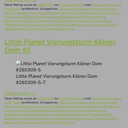
Dieser Beitrag wurde am
30/06/2026
von
Panoramafotograf
unter
Köln
,
Kugelpanorama
,
Little Planet
veröffentlicht. Schlagwörter:
360°
,
Aussichtspunkt
,
besondere Orte
,
blaue
Stunde
,
cathedral
,
Cologne
,
Colonia
,
Dämmerung
,
Dom
,
Dombeleuchtung
,
Domführung
,
gothic
,
Gotik
,
IALD Radiance Award
,
Kathedrale
,
Köln
,
Kölner Dom
,
Kölnkugel
,
Kugelpanorama
,
LED
,
Lichtdesign
,
Little Planet
,
Nachtaufnahme
,
Panorama
,
Planet
,
RheinEnergie
,
small planet
,
sphärisch
,
Stadtbild
,
Stadtpanorama
,
tiny planet
,
UNESCO-
Welterbestätte
,
Vierung
,
Virtual Reality
,
Wahrzeichen
.
Little Planet Vierungsturm Kölner
Dom #5
Little Planet Vierungsturm Kölner Dom
#260309-5-7
Weiterlesen
→
Dieser Beitrag wurde am
30/06/2026
von
Panoramafotograf
unter
Köln
,
Kugelpanorama
,
Little Planet
veröffentlicht. Schlagwörter:
360°
,
Aussichtspunkt
,
besondere Orte
,
blaue
Stunde
,
cathedral
,
Cologne
,
Colonia
,
Dämmerung
,
Dom
,
Dombeleuchtung
,
Domführung
,
gothic
,
Gotik
,
IALD Radiance Award
,
Kathedrale
,
Köln
,
Kölner Dom
,
Kölnkugel
,
Kugelpanorama
,
LED
,
Lichtdesign
,
Little Planet
,
Nachtaufnahme
,
Panorama
,
Planet
,
RheinEnergie
,
small planet
,
sphärisch
,
Stadtbild
,
Stadtpanorama
,
tiny planet
,
UNESCO-
Welterbestätte
,
Vierung
,
Virtual Reality
,
Wahrzeichen
.