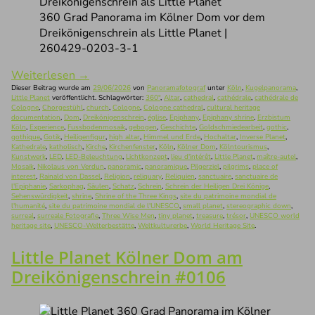
360 Grad Panorama im Kölner Dom vor dem
Dreikönigenschrein als Little Planet |
260429-0203-3-1
Weiterlesen
→
Dieser Beitrag wurde am
29/06/2026
von
Panoramafotograf
unter
Köln
,
Kugelpanorama
,
Little Planet
veröffentlicht. Schlagwörter:
360°
,
Altar
,
cathedral
,
cathédrale
,
cathédrale de
Cologne
,
Chorgestühl
,
church
,
Cologne
,
Cologne cathedral
,
cultural heritage
documentation
,
Dom
,
Dreikönigenschrein
,
église
,
Epiphany
,
Epiphany shrine
,
Erzbistum
Köln
,
Experience
,
Fussbodenmosaik
,
gebogen
,
Geschichte
,
Goldschmiedearbeit
,
gothic
,
gothique
,
Gotik
,
Heiligenfigur
,
high altar
,
Himmel und Erde
,
Hochaltar
,
Inverse Planet
,
Kathedrale
,
katholisch
,
Kirche
,
Kirchenfenster
,
Köln
,
Kölner Dom
,
Kölntourismus
,
Kunstwerk
,
LED
,
LED-Beleuchtung
,
Lichtkonzept
,
lieu d'intérêt
,
Little Planet
,
maître-autel
,
Mosaik
,
Nikolaus von Verdun
,
panoramic
,
panoramique
,
Pilgerziel
,
pilgrims
,
place of
interest
,
Rainald von Dassel
,
Religion
,
reliquary
,
Reliquien
,
sanctuaire
,
sanctuaire de
l'Epiphanie
,
Sarkophag
,
Säulen
,
Schatz
,
Schrein
,
Schrein der Heiligen Drei Könige
,
Sehenswürdigkeit
,
shrine
,
Shrine of the Three Kings
,
site du patrimoine mondial de
l'humanité
,
site du patrimoine mondial de l'UNESCO
,
small planet
,
stereographic down
,
surreal
,
surreale Fotografie
,
Three Wise Men
,
tiny planet
,
treasure
,
trésor
,
UNESCO world
heritage site
,
UNESCO-Welterbestätte
,
Weltkulturerbe
,
World Heritage Site
.
Little Planet Kölner Dom am
Dreikönigenschrein #0106