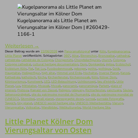
Kugelpanorama als Little Planet am
Vierungsaltar im Kölner Dom | #260429-
1166-1
Weiterlesen
→
Dieser Beitrag wurde am
22/06/2026
von
Panoramafotograf
unter
Köln
,
Kugelpanorama
,
Little Planet
veröffentlicht. Schlagwörter:
360°
,
Altar
,
Binnenchor
,
Bronzealtar
,
cathedral
,
cathédrale
,
cathédrale de Cologne
,
Chorgestühl
,
Chorpfeilerfiguren
,
church
,
Cologne
,
Cologne cathedral
,
cultural heritage documentation
,
Dom
,
Domkapitel
,
église
,
Erzbischof
,
Erzbistum Köln
,
Fiat
,
Fiat Lux
,
Fussbodenmosaik
,
gebogen
,
gothic
,
gothique
,
Gotik
,
Hauptaltar
,
Heiligenfigur
,
high altar
,
Himmel und Erde
,
Hochaltar
,
Inverse Planet
,
Kanzel
,
Kathedrale
,
katholisch
,
Kirche
,
Kirchenfenster
,
Kirchenmosaik
,
Köln
,
Kölner Dom
,
Kölntourismus
,
Kunstwerk
,
LED
,
LED-Beleuchtung
,
Lichtkonzept
,
lieu d'intérêt
,
Little
Planet
,
Lux
,
Mittelalter
,
Moasaik
,
Mosaik
,
panoramic
,
panoramique
,
Parkett
,
place of
interest
,
Pretiosa
,
Rainald von Dassel
,
Religion
,
reliquary
,
Richterfenster
,
sanctuaire
,
Säulen
,
Sehenswürdigkeit
,
site du patrimoine mondial de l'humanité
,
site du patrimoine mondial de
l'UNESCO
,
Sitzmöbel
,
small planet
,
stereographic down
,
surreal
,
surreale Fotografie
,
Teppich
,
tiny planet
,
UNESCO world heritage site
,
UNESCO-Welterbestätte
,
Vierung
,
Vierungsaltar
,
Volksaltar
,
Wandbilder
,
Weltkulturerbe
,
World Heritage Site
.
Little Planet Kölner Dom
Vierungsaltar von Osten