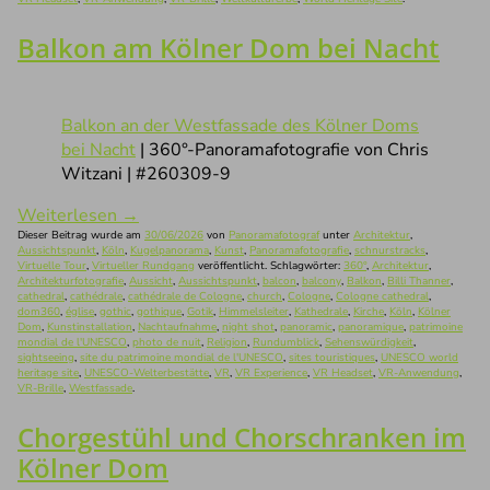
Balkon am Kölner Dom bei Nacht
Balkon an der Westfassade des Kölner Doms
bei Nacht
| 360°-Panoramafotografie von Chris
Witzani | #260309-9
Weiterlesen
→
Dieser Beitrag wurde am
30/06/2026
von
Panoramafotograf
unter
Architektur
,
Aussichtspunkt
,
Köln
,
Kugelpanorama
,
Kunst
,
Panoramafotografie
,
schnurstracks
,
Virtuelle Tour
,
Virtueller Rundgang
veröffentlicht. Schlagwörter:
360°
,
Architektur
,
Architekturfotografie
,
Aussicht
,
Aussichtspunkt
,
balcon
,
balcony
,
Balkon
,
Billi Thanner
,
cathedral
,
cathédrale
,
cathédrale de Cologne
,
church
,
Cologne
,
Cologne cathedral
,
dom360
,
église
,
gothic
,
gothique
,
Gotik
,
Himmelsleiter
,
Kathedrale
,
Kirche
,
Köln
,
Kölner
Dom
,
Kunstinstallation
,
Nachtaufnahme
,
night shot
,
panoramic
,
panoramique
,
patrimoine
mondial de l'UNESCO
,
photo de nuit
,
Religion
,
Rundumblick
,
Sehenswürdigkeit
,
sightseeing
,
site du patrimoine mondial de l'UNESCO
,
sites touristiques
,
UNESCO world
heritage site
,
UNESCO-Welterbestätte
,
VR
,
VR Experience
,
VR Headset
,
VR-Anwendung
,
VR-Brille
,
Westfassade
.
Chorgestühl und Chorschranken im
Kölner Dom