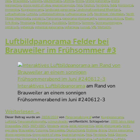
view
,
Brauweiler
,
Cologne
,
Deutschland
,
Drohne
,
drone
,
Drone panorama
,
drone
perspective
,
drone point of view
,
equirectangular
,
Feld
,
Feldtor
,
Fernblick
,
field
,
Horizontal
,
immersive
,
Kugelpanorama
,
landscape panorama
,
Landschaftsverband Rheinland
,
Luftaufnahme
,
Luftbild
,
Luftbildaufnahme
,
Luftpanorama
,
LVR
,
Nordrhein-Westfalen
,
North
Rhine-Westphalia
,
outskirts
,
Panorama
,
panorama photography
,
panorama picture
,
Rhein-
Erft-Kreis
,
Rheinland
,
Rhineland
,
Rundblick
,
Sinthern
,
Sommer
,
Sonnenuntergang
,
sphärisch
,
spherical
,
spherical panorama
,
spherique
,
sunset
,
VR
,
Weitsicht
.
Luftbildpanorama Felder bei
Brauweiler im Frühsommer #3
Interaktives Luftbildpanorama
am Rand von
Brauweiler an einem sonnigen
Frühsommerabend im Juni #240612-3
Weiterlesen
→
Dieser Beitrag wurde am
28/06/2024
von
Panoramafotograf
unter
Kugelpanorama
,
Luftbild
,
Panoramafotografie
,
schnurstracks
veröffentlicht. Schlagwörter:
1000 Jahre Abtei
Brauweiler
,
360°
,
360°x180°
,
Abteiort
,
aerial
,
aerial perspective
,
aerial photograph
,
bird's
eye view
,
Brauweiler
,
Cologne
,
Dansweiler
,
Deutschland
,
Drohne
,
drone
,
Drone panorama
,
drone perspective
,
drone point of view
,
equirectangular
,
Feld
,
Fernblick
,
field
,
Glessen
,
Horizontal
,
immersive
,
Kugelpanorama
,
landscape panorama
,
Luftaufnahme
,
Luftbild
,