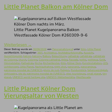
Little Planet Balkon am Kölner Dom
Little Planet Kugelpanorama Balkon
Westfassade Kölner Dom #260309-9-6
Weiterlesen
→
Dieser Beitrag wurde am
30/06/2026
von
Panoramafotograf
unter
Köln
,
Little Planet
veröffentlicht. Schlagwörter:
360°
,
Architektur
,
Architekturfotografie
,
Aussicht
,
Aussichtspunkt
,
balcon
,
balcony
,
Balkon
,
Beleuchtung
,
cathedral
,
cathédrale
,
cathédrale
de Cologne
,
church
,
Cologne
,
Cologne cathedral
,
église
,
Fassade
,
gothic
,
gothique
,
Gotik
,
Himmelsleiter
,
Kathedrale
,
Kirche
,
Kirchenfenster
,
Köln
,
Kölner Dom
,
Kunstinstallation
,
LED
,
Lichtkonzept
,
Little Planet
,
Nachtaufnahme
,
night shot
,
panoramic
,
panoramique
,
patrimoine mondial de l'UNESCO
,
photo de nuit
,
Religion
,
Rundumblick
,
Sehenswürdigkeit
,
sightseeing
,
site du patrimoine mondial de l'UNESCO
,
sites touristiques
,
small planet
,
tiny
planet
,
UNESCO world heritage site
,
UNESCO-Welterbestätte
,
Westfassade
.
Little Planet Kölner Dom
Vierungsaltar von Westen