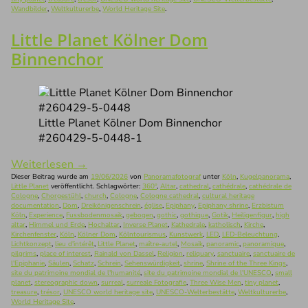
Wandbilder
,
Weltkulturerbe
,
World Heritage Site
.
Little Planet Kölner Dom
Binnenchor
Little Planet Kölner Dom Binnenchor
#260429-5-0448-1
Weiterlesen
→
Dieser Beitrag wurde am
19/06/2026
von
Panoramafotograf
unter
Köln
,
Kugelpanorama
,
Little Planet
veröffentlicht. Schlagwörter:
360°
,
Altar
,
cathedral
,
cathédrale
,
cathédrale de
Cologne
,
Chorgestühl
,
church
,
Cologne
,
Cologne cathedral
,
cultural heritage
documentation
,
Dom
,
Dreikönigenschrein
,
église
,
Epiphany
,
Epiphany shrine
,
Erzbistum
Köln
,
Experience
,
Fussbodenmosaik
,
gebogen
,
gothic
,
gothique
,
Gotik
,
Heiligenfigur
,
high
altar
,
Himmel und Erde
,
Hochaltar
,
Inverse Planet
,
Kathedrale
,
katholisch
,
Kirche
,
Kirchenfenster
,
Köln
,
Kölner Dom
,
Kölntourismus
,
Kunstwerk
,
LED
,
LED-Beleuchtung
,
Lichtkonzept
,
lieu d'intérêt
,
Little Planet
,
maître-autel
,
Mosaik
,
panoramic
,
panoramique
,
pilgrims
,
place of interest
,
Rainald von Dassel
,
Religion
,
reliquary
,
sanctuaire
,
sanctuaire de
l'Epiphanie
,
Säulen
,
Schatz
,
Schrein
,
Sehenswürdigkeit
,
shrine
,
Shrine of the Three Kings
,
site du patrimoine mondial de l'humanité
,
site du patrimoine mondial de l'UNESCO
,
small
planet
,
stereographic down
,
surreal
,
surreale Fotografie
,
Three Wise Men
,
tiny planet
,
treasure
,
trésor
,
UNESCO world heritage site
,
UNESCO-Welterbestätte
,
Weltkulturerbe
,
World Heritage Site
.