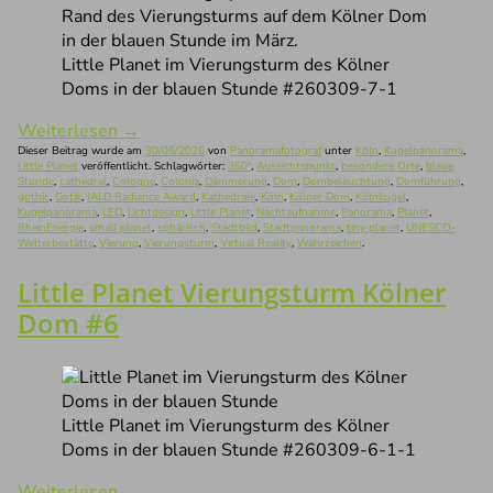
Little Planet im Vierungsturm des Kölner
Doms in der blauen Stunde #260309-7-1
Weiterlesen
→
Dieser Beitrag wurde am
30/06/2026
von
Panoramafotograf
unter
Köln
,
Kugelpanorama
,
Little Planet
veröffentlicht. Schlagwörter:
360°
,
Aussichtspunkt
,
besondere Orte
,
blaue
Stunde
,
cathedral
,
Cologne
,
Colonia
,
Dämmerung
,
Dom
,
Dombeleuchtung
,
Domführung
,
gothic
,
Gotik
,
IALD Radiance Award
,
Kathedrale
,
Köln
,
Kölner Dom
,
Kölnkugel
,
Kugelpanorama
,
LED
,
Lichtdesign
,
Little Planet
,
Nachtaufnahme
,
Panorama
,
Planet
,
RheinEnergie
,
small planet
,
sphärisch
,
Stadtbild
,
Stadtpanorama
,
tiny planet
,
UNESCO-
Welterbestätte
,
Vierung
,
Vierungsturm
,
Virtual Reality
,
Wahrzeichen
.
Little Planet Vierungsturm Kölner
Dom #6
Little Planet im Vierungsturm des Kölner
Doms in der blauen Stunde #260309-6-1-1
Weiterlesen
→