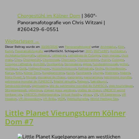
Chorgestühl im Kölner Dom
| 360°-
Panoramafotografie von Chris Witzani |
#260429-6-0551
Weiterlesen
→
Dieser Beitrag wurde am
30/06/2026
von
Panoramafotograf
unter
Architektur
,
Köln
,
Kunst
,
Panoramafotografie
veröffentlicht. Schlagwörter:
360°
,
360°x180°
,
Architektur
,
Architekturfotografie
,
cathedral
,
cathédrale
,
cathédrale de Cologne
,
choir mosaic
,
choir
stalls
,
Chor
,
Chorgestühl
,
Chormosaik
,
Chorraum
,
Chorschranken
,
church
,
Cologne
,
Cologne cathedral
,
dom360
,
Domkapitel
,
Dommalerei
,
église
,
Fussbodenmosaik
,
gothic
,
gothique
,
Gotik
,
Heiligenfiguren
,
Holzschnitzkunst
,
Kathedrale
,
Kirche
,
Kirchenfenster
,
Klerus
,
Köln
,
Kölner Dom
,
Kugelpanorama
,
Kunst
,
Kunstwerk
,
Liturgie
,
Malereien
,
Malerie
,
Meta Quest 3
,
Mosaik
,
mosaïque de chœur
,
panoramic
,
panoramique
,
patrimoine mondial
,
patrimoine mondial de l'UNESCO
,
Réalité virtuelle
,
Religion
,
Sakralkunst
,
Sehenswürdigkeit
,
sightseeing
,
site du patrimoine mondial de l'UNESCO
,
sites touristiques
,
Sitzgelegenheit
,
spherique
,
stained glass windows
,
stalles de chœur
,
UNESCO world
heritage site
,
UNESCO-Welterbestätte
,
Virtual Reality
,
vitraux
,
VR
,
VR Experience
,
VR
Headset
,
VR-Anwendung
,
VR-Brille
,
WDR
,
Weltkulturerbe
,
World Heritage Site
.
Little Planet Vierungsturm Kölner
Dom #7