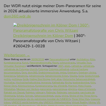
Der WDR nutzt einige meiner Dom-Panoramen für seine
in 2026 aktualisierte immersive Anwendung. S.a.
dom360.wdr.de
Dreikönigenschrein im Kölner Dom
| 360°-
Panoramafotografie von Chris Witzani |
#260429-1-0028
Weiterlesen
→
Dieser Beitrag wurde am
30/06/2026
von
Panoramafotograf
unter
Architektur
,
Köln
,
Kugelpanorama
,
Kunst
,
Panoramafotografie
,
Raum
,
schnurstracks
,
Virtuelle Tour
,
Virtueller Rundgang
veröffentlicht. Schlagwörter:
360°
,
allein
,
cathedral
,
cathédrale
,
cathédrale de Cologne
,
church
,
Cologne
,
Cologne cathedral
,
cultural heritage
documentation
,
Dom
,
dom360
,
Dreikönigenschrein
,
église
,
Epiphany
,
Epiphany shrine
,
Experience
,
Geheimnis
,
geheimnisvoll
,
Geheimnisvolle Ecken
,
Glaube
,
Gold
,
Goldschmied
,
gothic
,
gothique
,
Gotik
,
Heilige Drei Könige
,
high altar
,
Historische Sehenswürdigkeit
,
Hochaltar
,
Hochsicherheitsvitrine
,
immersiv
,
Kathedrale
,
Kirche
,
koelnerdomlive
,
Köln
,
Kölner Dom
,
Kölntourismus
,
Kugelpanorama
,
lieu d'intérêt
,
Marmor
,
Meta Quest
,
Mittelalter
,
Nikolaus von Verdun
,
panoramic
,
panoramique
,
pilgrims
,
place of interest
,
Rainald von Dassel
,
Religion
,
reliquary
,
Reliquiar
,
Reliquien
,
sanctuaire
,
sanctuaire de
l'Epiphanie
,
Schatz
,
Schrein
,
Sehenswürdigkeit
,
seule
,
shrine
,
Shrine of the Three Kings
,
Sicherheitsstandard
,
site du patrimoine mondial de l'UNESCO
,
Three Wise Men
,
treasure
,
trésor
,
UNESCO world heritage site
,
UNESCO-Welterbestätte
,
Virtual Reality
,
Vitrine
,
VR
,
VR Headset
,
VR-Anwendung
,
VR-Brille
,
Weltkulturerbe
,
World Heritage Site
.