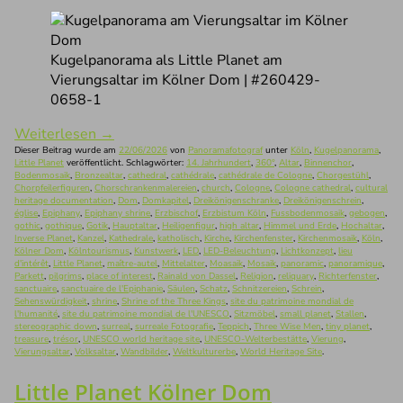
Kugelpanorama als Little Planet am
Vierungsaltar im Kölner Dom | #260429-
0658-1
Weiterlesen
→
Dieser Beitrag wurde am
22/06/2026
von
Panoramafotograf
unter
Köln
,
Kugelpanorama
,
Little Planet
veröffentlicht. Schlagwörter:
14. Jahrhundert
,
360°
,
Altar
,
Binnenchor
,
Bodenmosaik
,
Bronzealtar
,
cathedral
,
cathédrale
,
cathédrale de Cologne
,
Chorgestühl
,
Chorpfeilerfiguren
,
Chorschrankenmalereien
,
church
,
Cologne
,
Cologne cathedral
,
cultural
heritage documentation
,
Dom
,
Domkapitel
,
Dreikönigenschranke
,
Dreikönigenschrein
,
église
,
Epiphany
,
Epiphany shrine
,
Erzbischof
,
Erzbistum Köln
,
Fussbodenmosaik
,
gebogen
,
gothic
,
gothique
,
Gotik
,
Hauptaltar
,
Heiligenfigur
,
high altar
,
Himmel und Erde
,
Hochaltar
,
Inverse Planet
,
Kanzel
,
Kathedrale
,
katholisch
,
Kirche
,
Kirchenfenster
,
Kirchenmosaik
,
Köln
,
Kölner Dom
,
Kölntourismus
,
Kunstwerk
,
LED
,
LED-Beleuchtung
,
Lichtkonzept
,
lieu
d'intérêt
,
Little Planet
,
maître-autel
,
Mittelalter
,
Moasaik
,
Mosaik
,
panoramic
,
panoramique
,
Parkett
,
pilgrims
,
place of interest
,
Rainald von Dassel
,
Religion
,
reliquary
,
Richterfenster
,
sanctuaire
,
sanctuaire de l'Epiphanie
,
Säulen
,
Schatz
,
Schnitzereien
,
Schrein
,
Sehenswürdigkeit
,
shrine
,
Shrine of the Three Kings
,
site du patrimoine mondial de
l'humanité
,
site du patrimoine mondial de l'UNESCO
,
Sitzmöbel
,
small planet
,
Stallen
,
stereographic down
,
surreal
,
surreale Fotografie
,
Teppich
,
Three Wise Men
,
tiny planet
,
treasure
,
trésor
,
UNESCO world heritage site
,
UNESCO-Welterbestätte
,
Vierung
,
Vierungsaltar
,
Volksaltar
,
Wandbilder
,
Weltkulturerbe
,
World Heritage Site
.
Little Planet Kölner Dom