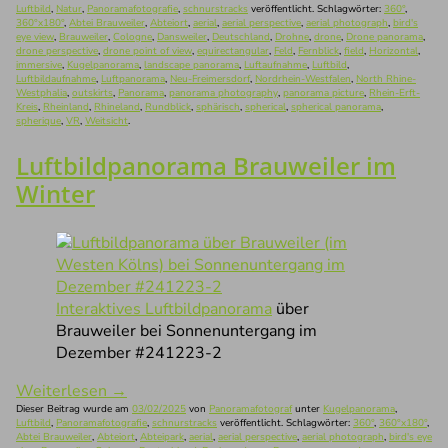
Luftbild
,
Natur
,
Panoramafotografie
,
schnurstracks
veröffentlicht. Schlagwörter:
360°
,
360°x180°
,
Abtei Brauweiler
,
Abteiort
,
aerial
,
aerial perspective
,
aerial photograph
,
bird's
eye view
,
Brauweiler
,
Cologne
,
Dansweiler
,
Deutschland
,
Drohne
,
drone
,
Drone panorama
,
drone perspective
,
drone point of view
,
equirectangular
,
Feld
,
Fernblick
,
field
,
Horizontal
,
immersive
,
Kugelpanorama
,
landscape panorama
,
Luftaufnahme
,
Luftbild
,
Luftbildaufnahme
,
Luftpanorama
,
Neu-Freimersdorf
,
Nordrhein-Westfalen
,
North Rhine-
Westphalia
,
outskirts
,
Panorama
,
panorama photography
,
panorama picture
,
Rhein-Erft-
Kreis
,
Rheinland
,
Rhineland
,
Rundblick
,
sphärisch
,
spherical
,
spherical panorama
,
spherique
,
VR
,
Weitsicht
.
Luftbildpanorama Brauweiler im
Winter
Interaktives Luftbildpanorama
über
Brauweiler bei Sonnenuntergang im
Dezember #241223-2
Weiterlesen
→
Dieser Beitrag wurde am
03/02/2025
von
Panoramafotograf
unter
Kugelpanorama
,
Luftbild
,
Panoramafotografie
,
schnurstracks
veröffentlicht. Schlagwörter:
360°
,
360°x180°
,
Abtei Brauweiler
,
Abteiort
,
Abteipark
,
aerial
,
aerial perspective
,
aerial photograph
,
bird's eye