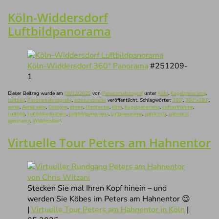
Köln-Widdersdorf
Luftbildpanorama
Köln-Widdersdorf 360° Panorama
#251209-
1
Dieser Beitrag wurde am
09/12/2025
von
Panoramafotograf
unter
Köln
,
Kugelpanorama
,
Luftbild
,
Panoramafotografie
,
schnurstracks
veröffentlicht. Schlagwörter:
360°
,
360°x180°
,
aerial
,
Aerial view
,
Cologne
,
drone
,
Horizontal
,
Köln
,
Kugelpanorama
,
Luftaufnahme
,
Luftbild
,
Luftbildaufnahme
,
Luftbildpanorama
,
Luftpanorama
,
sphärisch
,
spherical
panorama
,
Widdersdorf
.
Virtuelle Tour Peters am Hahnentor
Stecken Sie mal Ihren Kopf hinein – und
werden Sie Köbes im Peters am Hahnentor 😉
|
Virtuelle Tour Peters am Hahnentor in Köln
|