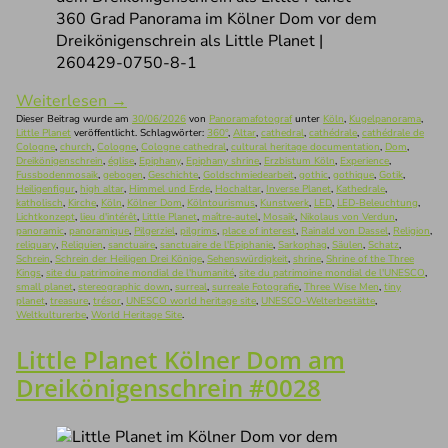
360 Grad Panorama im Kölner Dom vor dem
Dreikönigenschrein als Little Planet |
260429-0750-8-1
Weiterlesen
→
Dieser Beitrag wurde am
30/06/2026
von
Panoramafotograf
unter
Köln
,
Kugelpanorama
,
Little Planet
veröffentlicht. Schlagwörter:
360°
,
Altar
,
cathedral
,
cathédrale
,
cathédrale de
Cologne
,
church
,
Cologne
,
Cologne cathedral
,
cultural heritage documentation
,
Dom
,
Dreikönigenschrein
,
église
,
Epiphany
,
Epiphany shrine
,
Erzbistum Köln
,
Experience
,
Fussbodenmosaik
,
gebogen
,
Geschichte
,
Goldschmiedearbeit
,
gothic
,
gothique
,
Gotik
,
Heiligenfigur
,
high altar
,
Himmel und Erde
,
Hochaltar
,
Inverse Planet
,
Kathedrale
,
katholisch
,
Kirche
,
Köln
,
Kölner Dom
,
Kölntourismus
,
Kunstwerk
,
LED
,
LED-Beleuchtung
,
Lichtkonzept
,
lieu d'intérêt
,
Little Planet
,
maître-autel
,
Mosaik
,
Nikolaus von Verdun
,
panoramic
,
panoramique
,
Pilgerziel
,
pilgrims
,
place of interest
,
Rainald von Dassel
,
Religion
,
reliquary
,
Reliquien
,
sanctuaire
,
sanctuaire de l'Epiphanie
,
Sarkophag
,
Säulen
,
Schatz
,
Schrein
,
Schrein der Heiligen Drei Könige
,
Sehenswürdigkeit
,
shrine
,
Shrine of the Three
Kings
,
site du patrimoine mondial de l'humanité
,
site du patrimoine mondial de l'UNESCO
,
small planet
,
stereographic down
,
surreal
,
surreale Fotografie
,
Three Wise Men
,
tiny
planet
,
treasure
,
trésor
,
UNESCO world heritage site
,
UNESCO-Welterbestätte
,
Weltkulturerbe
,
World Heritage Site
.
Little Planet Kölner Dom am
Dreikönigenschrein #0028