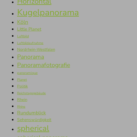
Horizontal
Kugelpanorama
Köln
Little Planet
Luftbild
Luftbildaufnahme
Nordrhein-Westfalen
Panorama
Panoramafotografie
panoramique
Planet
Politik
Reichstagsgebäude
Rhein
Rhine
Rundumblick
Sehenswürdigkeit
spherical