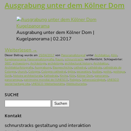
Ausgrabung unter dem Kölner Dom
Ausgrabung unter dem Kölner Dom |
Kugelpanorama | 02.2017
Weiterlesen
→
Dieser Beitrag wurde am
25/04/2017
von
Panoramafotograf
unter
Architektur
,
Köln
,
Kugelpanorama
,
Panoramafotografie
,
Raum
,
schnurstracks
veröffentlicht. Schlagwörter:
360°
,
archaeology
,
Archäologie
,
archéologie
,
architectural history
,
Architektur
,
Architekturfotografie
,
Ausgrabung
,
Baugeschichte
,
cathedral
,
cathédrale
,
cathédrale de
Cologne
,
church
,
Cologne
,
Cologne cathedral
,
église
,
excavation
,
fouilles
,
gothic
,
gothique
,
Gotik
,
histoire architecturale
,
Kathedrale
,
Kirche
,
Köln
,
Kölner Dom
,
panoramic
,
panoramique
,
patrimoine mondial de l'UNESCO
,
Religion
,
Sehenswürdigkeit
,
UNESCO
world heritage site
,
UNESCO-Welterbestätte
,
Weltkulturerbe
.
SUCHE
Suchen
nach:
Kontakt
schnurstracks gestaltung und interaktion