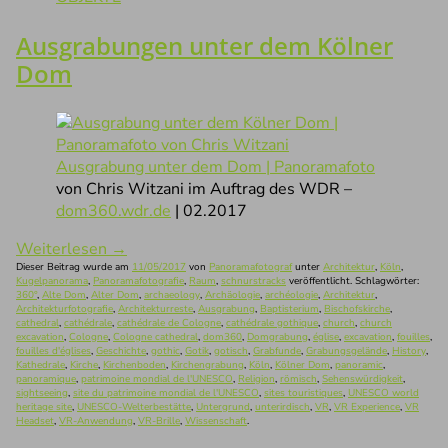
Ausgrabungen unter dem Kölner
Dom
Ausgrabung unter dem Dom | Panoramafoto
von Chris Witzani im Auftrag des WDR –
dom360.wdr.de
| 02.2017
Weiterlesen
→
Dieser Beitrag wurde am
11/05/2017
von
Panoramafotograf
unter
Architektur
,
Köln
,
Kugelpanorama
,
Panoramafotografie
,
Raum
,
schnurstracks
veröffentlicht. Schlagwörter:
360°
,
Alte Dom
,
Alter Dom
,
archaeology
,
Archäologie
,
archéologie
,
Architektur
,
Architekturfotografie
,
Architekturreste
,
Ausgrabung
,
Baptisterium
,
Bischofskirche
,
cathedral
,
cathédrale
,
cathédrale de Cologne
,
cathédrale gothique
,
church
,
church
excavation
,
Cologne
,
Cologne cathedral
,
dom360
,
Domgrabung
,
église
,
excavation
,
fouilles
,
fouilles d'églises
,
Geschichte
,
gothic
,
Gotik
,
gotisch
,
Grabfunde
,
Grabungsgelände
,
History
,
Kathedrale
,
Kirche
,
Kirchenboden
,
Kirchengrabung
,
Köln
,
Kölner Dom
,
panoramic
,
panoramique
,
patrimoine mondial de l'UNESCO
,
Religion
,
römisch
,
Sehenswürdigkeit
,
sightseeing
,
site du patrimoine mondial de l'UNESCO
,
sites touristiques
,
UNESCO world
heritage site
,
UNESCO-Welterbestätte
,
Untergrund
,
unterirdisch
,
VR
,
VR Experience
,
VR
Headset
,
VR-Anwendung
,
VR-Brille
,
Wissenschaft
.