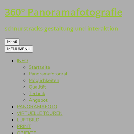
360° Panoramafotografie
Zum
Inhalt
springen
schnurstracks gestaltung und interaktion
Menü
MENÜ
MENÜ
INFO
Startseite
Panoramafotograf
Möglichkeiten
Qualität
Technik
Angebot
PANORAMAFOTO
VIRTUELLE TOUREN
LUFTBILD
PRINT
OBJEKTE