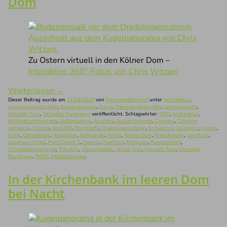
Dom
Zu Ostern virtuell in den Kölner Dom –
Interaktive 360°-Fotos von Chris Witzani
Weiterlesen
→
Dieser Beitrag wurde am
21/04/2020
von
Panoramafotograf
unter
Architektur
,
Aussichtspunkt
,
Köln
,
Kugelpanorama
,
Kunst
,
Panoramafotografie
,
schnurstracks
,
Virtuelle Tour
,
Virtueller Rundgang
veröffentlicht. Schlagwörter:
360°
,
Architektur
,
Architekturfotografie
,
Außenbalkon
,
Aussicht
,
Aussichtspunkt
,
Cologne
,
Cologne
cathedral
,
Corona
,
dom360
,
Domplatte
,
Dreikönigenschrein
,
Erzbischof
,
Gerokreuz
,
gothic
,
Gotik
,
Gotteshaus
,
Hauptaltar
,
Kathedrale
,
Kirche
,
Kölner Dom
,
Kreuzkapelle
,
Langhaus
,
Langhaus-Orgel
,
Meta Quest 3
,
Ostern
,
Querhaus
,
Reliquien
,
Rundumblick
,
Schwalbennestorgel
,
Triforium
,
Vierungsaltar
,
virtual tour
,
Virtuelle Tour
,
Virtueller
Rundgang
,
WDR
,
Weltkulturerbe
.
In der Kirchenbank im leeren Dom
bei Nacht