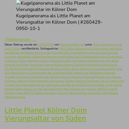
Kugelpanorama als Little Planet am
Vierungsaltar im Kölner Dom | #260429-
0950-10-1
Weiterlesen
→
Dieser Beitrag wurde am
22/06/2026
von
Panoramafotograf
unter
Köln
,
Kugelpanorama
,
Little Planet
veröffentlicht. Schlagwörter:
360°
,
Altar
,
Binnenchor
,
Bronzealtar
,
cathedral
,
cathédrale
,
cathédrale de Cologne
,
Chorgestühl
,
Chorpfeilerfiguren
,
church
,
Cologne
,
Cologne cathedral
,
cultural heritage documentation
,
Dom
,
Domkapitel
,
église
,
Erzbischof
,
Erzbistum Köln
,
gebogen
,
gothic
,
gothique
,
Gotik
,
Hauptaltar
,
Heiligenfigur
,
high altar
,
Himmel und Erde
,
Hochaltar
,
Inverse Planet
,
Kanzel
,
Kathedra
,
Kathedrale
,
katholisch
,
Kirche
,
Kirchenfenster
,
Kirchenmosaik
,
Köln
,
Kölner Dom
,
Kölntourismus
,
Kunstwerk
,
LED
,
LED-Beleuchtung
,
Lichtkonzept
,
lieu d'intérêt
,
Little Planet
,
Lux
,
Mittelalter
,
Moasaik
,
Mosaik
,
panoramic
,
panoramique
,
Parkett
,
place of interest
,
Pretiosa
,
Rainald von Dassel
,
Religion
,
reliquary
,
Richterfenster
,
sanctuaire
,
Säulen
,
Sehenswürdigkeit
,
site du patrimoine
mondial de l'humanité
,
site du patrimoine mondial de l'UNESCO
,
Sitzmöbel
,
small planet
,
stereographic down
,
surreal
,
surreale Fotografie
,
Teppich
,
tiny planet
,
UNESCO world
heritage site
,
UNESCO-Welterbestätte
,
Vierung
,
Vierungsaltar
,
Volksaltar
,
Wandbilder
,
Weltkulturerbe
.
Little Planet Kölner Dom
Vierungsaltar von Süden