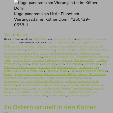
Kugelpanorama als Little Planet am
Vierungsaltar im Kölner Dom | #260429-
0658-1
Weiterlesen
→
Dieser Beitrag wurde am
22/06/2026
von
Panoramafotograf
unter
Köln
,
Kugelpanorama
,
Little Planet
veröffentlicht. Schlagwörter:
14. Jahrhundert
,
360°
,
Altar
,
Binnenchor
,
Bodenmosaik
,
Bronzealtar
,
cathedral
,
cathédrale
,
cathédrale de Cologne
,
Chorgestühl
,
Chorpfeilerfiguren
,
Chorschrankenmalereien
,
church
,
Cologne
,
Cologne cathedral
,
cultural
heritage documentation
,
Dom
,
Domkapitel
,
Dreikönigenschranke
,
Dreikönigenschrein
,
église
,
Epiphany
,
Epiphany shrine
,
Erzbischof
,
Erzbistum Köln
,
Fussbodenmosaik
,
gebogen
,
gothic
,
gothique
,
Gotik
,
Hauptaltar
,
Heiligenfigur
,
high altar
,
Himmel und Erde
,
Hochaltar
,
Inverse Planet
,
Kanzel
,
Kathedrale
,
katholisch
,
Kirche
,
Kirchenfenster
,
Kirchenmosaik
,
Köln
,
Kölner Dom
,
Kölntourismus
,
Kunstwerk
,
LED
,
LED-Beleuchtung
,
Lichtkonzept
,
lieu
d'intérêt
,
Little Planet
,
maître-autel
,
Mittelalter
,
Moasaik
,
Mosaik
,
panoramic
,
panoramique
,
Parkett
,
pilgrims
,
place of interest
,
Rainald von Dassel
,
Religion
,
reliquary
,
Richterfenster
,
sanctuaire
,
sanctuaire de l'Epiphanie
,
Säulen
,
Schatz
,
Schnitzereien
,
Schrein
,
Sehenswürdigkeit
,
shrine
,
Shrine of the Three Kings
,
site du patrimoine mondial de
l'humanité
,
site du patrimoine mondial de l'UNESCO
,
Sitzmöbel
,
small planet
,
Stallen
,
stereographic down
,
surreal
,
surreale Fotografie
,
Teppich
,
Three Wise Men
,
tiny planet
,
treasure
,
trésor
,
UNESCO world heritage site
,
UNESCO-Welterbestätte
,
Vierung
,
Vierungsaltar
,
Volksaltar
,
Wandbilder
,
Weltkulturerbe
,
World Heritage Site
.
Zu Ostern virtuell in den Kölner