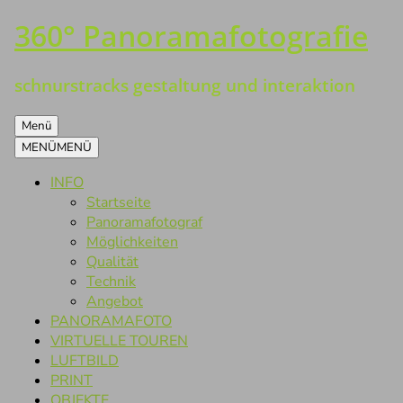
360° Panoramafotografie
Zum
Inhalt
springen
schnurstracks gestaltung und interaktion
Menü
MENÜ
MENÜ
INFO
Startseite
Panoramafotograf
Möglichkeiten
Qualität
Technik
Angebot
PANORAMAFOTO
VIRTUELLE TOUREN
LUFTBILD
PRINT
OBJEKTE