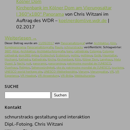
Kirchenbank im Kölner Dom am Vierungsaltar
| 360°x180° Panorama
von Chris Witzani im
Auftrag des WDR –
koelnerdomlive.wdr.de
|
02.2017
Weiterlesen
→
Dieser Beitrag wurde am
11/05/2017
von
Panoramafotograf
unter
Architektur
,
Köln
,
Kugelpanorama
,
Panoramafotografie
,
Raum
,
schnurstracks
veröffentlicht. Schlagwörter:
360°
,
Altar
,
Architektur
,
Architekturfotografie
,
banc
,
cathédrale
,
Cologne
,
Cologne
cathedral
,
dom360
,
église
,
Erzbischof
,
Erzbistum
,
gothic
,
gothique
,
Gotik
,
Hauptaltar
,
Hochamt
,
Kathedra
,
Kathedrale
,
Kirche
,
Kirchenbank
,
Köln
,
Kölner Dom
,
Langhaus
,
Meta
Quest 3
,
Nacht
,
nuit
,
panoramic
,
panoramique
,
patrimoine mondial de l'UNESCO
,
Querhaus
,
Religion
,
Sehenswürdigkeit
,
site du patrimoine mondial de l'UNESCO
,
tourisme
,
UNESCO world heritage site
,
UNESCO-Welterbestätte
,
Vierung
,
Vierungsaltar
,
VR
,
VR
Experience
,
VR Headset
,
VR-Anwendung
,
VR-Brille
,
Weltkulturerbe
.
SUCHE
Suchen
nach:
Kontakt
schnurstracks gestaltung und interaktion
Dipl.-Fotoing. Chris Witzani