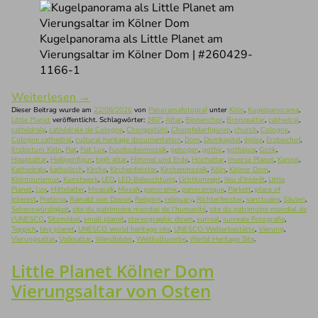
Kugelpanorama als Little Planet am
Vierungsaltar im Kölner Dom | #260429-
1166-1
Weiterlesen
→
Dieser Beitrag wurde am
22/06/2026
von
Panoramafotograf
unter
Köln
,
Kugelpanorama
,
Little Planet
veröffentlicht. Schlagwörter:
360°
,
Altar
,
Binnenchor
,
Bronzealtar
,
cathedral
,
cathédrale
,
cathédrale de Cologne
,
Chorgestühl
,
Chorpfeilerfiguren
,
church
,
Cologne
,
Cologne cathedral
,
cultural heritage documentation
,
Dom
,
Domkapitel
,
église
,
Erzbischof
,
Erzbistum Köln
,
Fiat
,
Fiat Lux
,
Fussbodenmosaik
,
gebogen
,
gothic
,
gothique
,
Gotik
,
Hauptaltar
,
Heiligenfigur
,
high altar
,
Himmel und Erde
,
Hochaltar
,
Inverse Planet
,
Kanzel
,
Kathedrale
,
katholisch
,
Kirche
,
Kirchenfenster
,
Kirchenmosaik
,
Köln
,
Kölner Dom
,
Kölntourismus
,
Kunstwerk
,
LED
,
LED-Beleuchtung
,
Lichtkonzept
,
lieu d'intérêt
,
Little
Planet
,
Lux
,
Mittelalter
,
Moasaik
,
Mosaik
,
panoramic
,
panoramique
,
Parkett
,
place of
interest
,
Pretiosa
,
Rainald von Dassel
,
Religion
,
reliquary
,
Richterfenster
,
sanctuaire
,
Säulen
,
Sehenswürdigkeit
,
site du patrimoine mondial de l'humanité
,
site du patrimoine mondial de
l'UNESCO
,
Sitzmöbel
,
small planet
,
stereographic down
,
surreal
,
surreale Fotografie
,
Teppich
,
tiny planet
,
UNESCO world heritage site
,
UNESCO-Welterbestätte
,
Vierung
,
Vierungsaltar
,
Volksaltar
,
Wandbilder
,
Weltkulturerbe
,
World Heritage Site
.
Little Planet Kölner Dom
Vierungsaltar von Osten