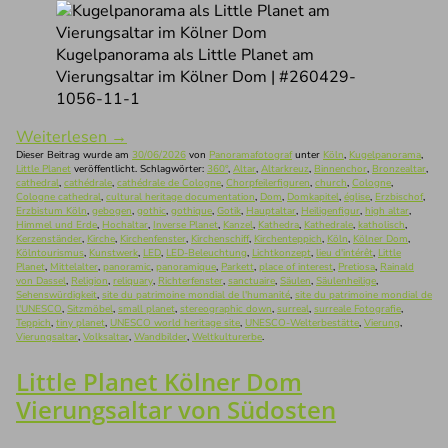
Kugelpanorama als Little Planet am
Vierungsaltar im Kölner Dom | #260429-
1056-11-1
Weiterlesen
→
Dieser Beitrag wurde am
30/06/2026
von
Panoramafotograf
unter
Köln
,
Kugelpanorama
,
Little Planet
veröffentlicht. Schlagwörter:
360°
,
Altar
,
Altarkreuz
,
Binnenchor
,
Bronzealtar
,
cathedral
,
cathédrale
,
cathédrale de Cologne
,
Chorpfeilerfiguren
,
church
,
Cologne
,
Cologne cathedral
,
cultural heritage documentation
,
Dom
,
Domkapitel
,
église
,
Erzbischof
,
Erzbistum Köln
,
gebogen
,
gothic
,
gothique
,
Gotik
,
Hauptaltar
,
Heiligenfigur
,
high altar
,
Himmel und Erde
,
Hochaltar
,
Inverse Planet
,
Kanzel
,
Kathedra
,
Kathedrale
,
katholisch
,
Kerzenständer
,
Kirche
,
Kirchenfenster
,
Kirchenschiff
,
Kirchenteppich
,
Köln
,
Kölner Dom
,
Kölntourismus
,
Kunstwerk
,
LED
,
LED-Beleuchtung
,
Lichtkonzept
,
lieu d'intérêt
,
Little
Planet
,
Mittelalter
,
panoramic
,
panoramique
,
Parkett
,
place of interest
,
Pretiosa
,
Rainald
von Dassel
,
Religion
,
reliquary
,
Richterfenster
,
sanctuaire
,
Säulen
,
Säulenheilige
,
Sehenswürdigkeit
,
site du patrimoine mondial de l'humanité
,
site du patrimoine mondial de
l'UNESCO
,
Sitzmöbel
,
small planet
,
stereographic down
,
surreal
,
surreale Fotografie
,
Teppich
,
tiny planet
,
UNESCO world heritage site
,
UNESCO-Welterbestätte
,
Vierung
,
Vierungsaltar
,
Volksaltar
,
Wandbilder
,
Weltkulturerbe
.
Little Planet Kölner Dom
Vierungsaltar von Südosten