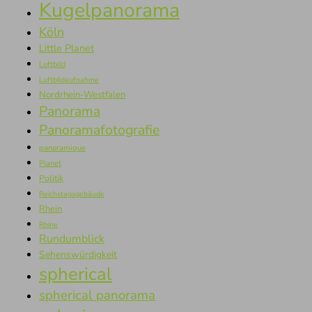
Kugelpanorama
Köln
Little Planet
Luftbild
Luftbildaufnahme
Nordrhein-Westfalen
Panorama
Panoramafotografie
panoramique
Planet
Politik
Reichstagsgebäude
Rhein
Rhine
Rundumblick
Sehenswürdigkeit
spherical
spherical panorama