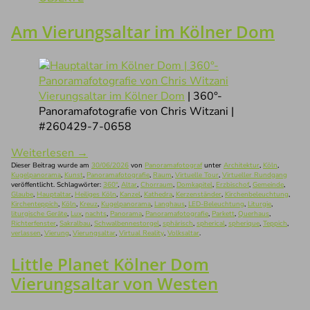
Am Vierungsaltar im Kölner Dom
Vierungsaltar im Kölner Dom
| 360°-
Panoramafotografie von Chris Witzani |
#260429-7-0658
Weiterlesen
→
Dieser Beitrag wurde am
30/06/2026
von
Panoramafotograf
unter
Architektur
,
Köln
,
Kugelpanorama
,
Kunst
,
Panoramafotografie
,
Raum
,
Virtuelle Tour
,
Virtueller Rundgang
veröffentlicht. Schlagwörter:
360°
,
Altar
,
Chorraum
,
Domkapitel
,
Erzbischof
,
Gemeinde
,
Glaube
,
Hauptaltar
,
Heiliges Köln
,
Kanzel
,
Kathedra
,
Kerzenständer
,
Kirchenbeleuchtung
,
Kirchenteppich
,
Köln
,
Kreuz
,
Kugelpanorama
,
Langhaus
,
LED-Beleuchtung
,
Liturgie
,
liturgische Geräte
,
Lux
,
nachts
,
Panorama
,
Panoramafotografie
,
Parkett
,
Querhaus
,
Richterfenster
,
Sakralbau
,
Schwalbennestorgel
,
sphärisch
,
spherical
,
spherique
,
Teppich
,
verlassen
,
Vierung
,
Vierungsaltar
,
Virtual Reality
,
Volksaltar
.
Little Planet Kölner Dom
Vierungsaltar von Westen