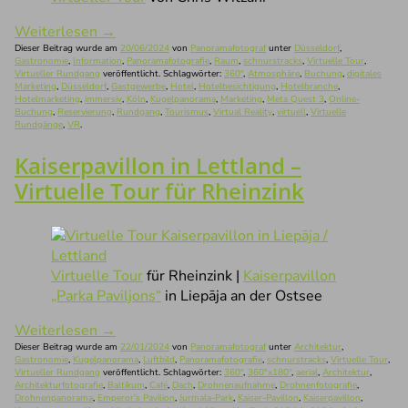
Weiterlesen
→
Dieser Beitrag wurde am
20/06/2024
von
Panoramafotograf
unter
Düsseldorf
,
Gastronomie
,
Information
,
Panoramafotografie
,
Raum
,
schnurstracks
,
Virtuelle Tour
,
Virtueller Rundgang
veröffentlicht. Schlagwörter:
360°
,
Atmosphäre
,
Buchung
,
digitales
Marketing
,
Düsseldorf
,
Gastgewerbe
,
Hotel
,
Hotelbesichtigung
,
Hotelbranche
,
Hotelmarketing
,
immersiv
,
Köln
,
Kugelpanorama
,
Marketing
,
Meta Quest 3
,
Online-
Buchung
,
Reservierung
,
Rundgang
,
Tourismus
,
Virtual Reality
,
virtuell
,
Virtuelle
Rundgänge
,
VR
.
Kaiserpavillon in Lettland –
Virtuelle Tour für Rheinzink
Virtuelle Tour
für Rheinzink |
Kaiserpavillon
„Parka Paviljons“
in Liepāja an der Ostsee
Weiterlesen
→
Dieser Beitrag wurde am
22/01/2024
von
Panoramafotograf
unter
Architektur
,
Gastronomie
,
Kugelpanorama
,
Luftbild
,
Panoramafotografie
,
schnurstracks
,
Virtuelle Tour
,
Virtueller Rundgang
veröffentlicht. Schlagwörter:
360°
,
360°x180°
,
aerial
,
Architektur
,
Architekturfotografie
,
Baltikum
,
Café
,
Dach
,
Drohnenaufnahme
,
Drohnenfotografie
,
Drohnenpanorama
,
Emperor’s Pavilion
,
Jurmala-Park
,
Kaiser-Pavillon
,
Kaiserpavillon
,