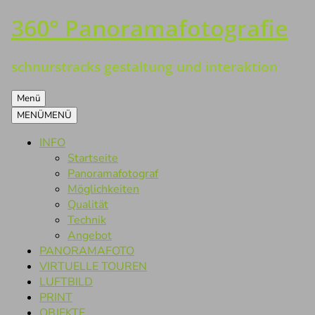
360° Panoramafotografie
Zum
Inhalt
springen
schnurstracks gestaltung und interaktion
Menü
MENÜ
MENÜ
INFO
Startseite
Panoramafotograf
Möglichkeiten
Qualität
Technik
Angebot
PANORAMAFOTO
VIRTUELLE TOUREN
LUFTBILD
PRINT
OBJEKTE