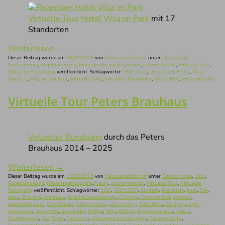
Virtuelle Tour Hotel Villa im Park
mit 17
Standorten
Weiterlesen
→
Dieser Beitrag wurde am
08/10/2019
von
Panoramafotograf
unter
Düsseldorf
,
Gastronomie
,
Kugelpanorama
,
Panoramafotografie
,
Raum
,
schnurstracks
,
Virtuelle Tour
,
Virtueller Rundgang
veröffentlicht. Schlagwörter:
360°-Tour
,
Düsseldorf
,
Hotel
,
Meta
Quest 3
,
Villa
,
virtual tour
,
Virtuelle Tour
,
Virtueller Rundgang
,
Visite 360°
,
Visite virtuelle
.
Virtuelle Tour Peters Brauhaus
Virtueller Rundgang
durch das Peters
Brauhaus 2014 – 2025
Weiterlesen
→
Dieser Beitrag wurde am
15/02/2015
von
Panoramafotograf
unter
Gastronomie
,
Köln
,
Kugelpanorama
,
Panoramafotografie
,
Raum
,
schnurstracks
,
Virtuelle Tour
,
Virtueller
Rundgang
veröffentlicht. Schlagwörter:
360°
,
360°x180°
,
Altstadt
,
Backplate
,
beer
,
Bier
,
bière
,
Brauerei
,
Brauhaus
,
Brauhauswanderweg
,
Cologne
,
Deutschland
,
equirect
,
equirectangular
,
Gastlichkeit
,
Gastronomie
,
gastronomy
,
Gaststätte
,
Germany
,
high-
resolution
,
Horizontal
,
hospitality
,
Kneipe
,
Köln
,
Kölsch
,
Kugelpanorama
,
Kultur
,
Mühlengasse
,
Old Town
,
Panorama
,
panorama photography
,
Panoramafoto
,