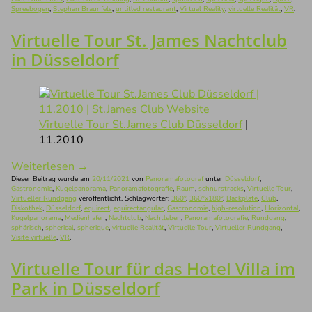
Spreebogen
,
Stephan Braunfels
,
untitled restaurant
,
Virtual Reality
,
virtuelle Realität
,
VR
.
Virtuelle Tour St. James Nachtclub
in Düsseldorf
Virtuelle Tour St.James Club Düsseldorf
|
11.2010
Weiterlesen
→
Dieser Beitrag wurde am
20/11/2021
von
Panoramafotograf
unter
Düsseldorf
,
Gastronomie
,
Kugelpanorama
,
Panoramafotografie
,
Raum
,
schnurstracks
,
Virtuelle Tour
,
Virtueller Rundgang
veröffentlicht. Schlagwörter:
360°
,
360°x180°
,
Backplate
,
Club
,
Diskothek
,
Düsseldorf
,
equirect
,
equirectangular
,
Gastronomie
,
high-resolution
,
Horizontal
,
Kugelpanorama
,
Medienhafen
,
Nachtclub
,
Nachtleben
,
Panoramafotografie
,
Rundgang
,
sphärisch
,
spherical
,
spherique
,
virtuelle Realität
,
Virtuelle Tour
,
Virtueller Rundgang
,
Visite virtuelle
,
VR
.
Virtuelle Tour für das Hotel Villa im
Park in Düsseldorf