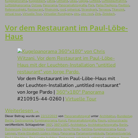
Kugelpanorama
,
Kuppeldach
,
Latvia
,
Lettland
,
Libau
,
Liepāja
,
Luftbild
,
Luftbildaufnahme
,
Luftbildpanorama
,
Ostsee
,
Panorama
,
Panoramafotografie
,
Park
,
Parka Paviljons
,
Pavillon
,
Referenzobjekt
,
Restaurant
,
Rheinzink
,
roof
,
spherical
,
Strandpark
,
Terrasse
,
Titanzink
,
virtual tour
,
Virtuelle Tour
,
Virtueller Rundgang
,
zinc
,
zinc roof
,
Zink
,
Zinkdach
.
Vor dem Restaurant im Paul-Löbe-
Haus
Vor dem Restaurant im Paul-Löbe-Haus mit
der Leuchten-Installation „untitled restaurant“
von Jorge Pardo |
360°x180° Panorama
#210915-44-0260 |
Virtuelle Tour
Weiterlesen
→
Dieser Beitrag wurde am
22/12/2023
von
Panoramafotograf
unter
Architektur
,
Bundestag
Berlin
,
Gastronomie
,
Kugelpanorama
,
Kunst
,
Panoramafotografie
,
Raum
,
schnurstracks
veröffentlicht. Schlagwörter:
360°
,
360°x180°
,
Architektur
,
Architekturfotografie
,
Berlin
,
Bundestag
,
Deckenleuchten
,
installation
,
Jorge Pardo
,
Kantine
,
Kugelpanorama
,
Kunst
,
Lampen
,
Marie-Elisabeth-Lüders-Haus
,
Panorama
,
Parlamentsgebäude
,
Parlamentsviertel
,
Paul-Löbe-Haus
,
Paul-Loebe building
,
Restaurant
,
sphärisch
,
spherical
,
spherique
,
Spree
,