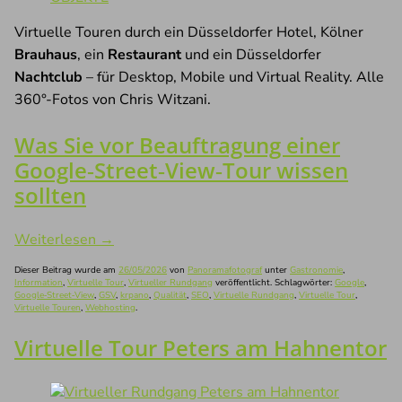
Virtuelle Touren durch ein Düsseldorfer Hotel, Kölner
Brauhaus
, ein
Restaurant
und ein Düsseldorfer
Nachtclub
– für Desktop, Mobile und Virtual Reality. Alle
360°-Fotos von Chris Witzani.
Was Sie vor Beauftragung einer
Google‑Street‑View‑Tour wissen
sollten
Weiterlesen
→
Dieser Beitrag wurde am
26/05/2026
von
Panoramafotograf
unter
Gastronomie
,
Information
,
Virtuelle Tour
,
Virtueller Rundgang
veröffentlicht. Schlagwörter:
Google
,
Google‑Street‑View
,
GSV
,
krpano
,
Qualität
,
SEO
,
Virtuelle Rundgang
,
Virtuelle Tour
,
Virtuelle Touren
,
Webhosting
.
Virtuelle Tour Peters am Hahnentor