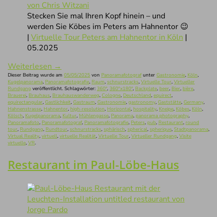
Stecken Sie mal Ihren Kopf hinein – und
werden Sie Köbes im Peters am Hahnentor 😉
|
Virtuelle Tour Peters am Hahnentor in Köln
|
05.2025
Weiterlesen
→
Dieser Beitrag wurde am
05/05/2025
von
Panoramafotograf
unter
Gastronomie
,
Köln
,
Kugelpanorama
,
Panoramafotografie
,
Raum
,
schnurstracks
,
Virtuelle Tour
,
Virtueller
Rundgang
veröffentlicht. Schlagwörter:
360°
,
360°x180°
,
Backplate
,
beer
,
Bier
,
bière
,
Brauerei
,
Brauhaus
,
Brauhauswanderweg
,
Cologne
,
Deutschland
,
equirect
,
equirectangular
,
Gastlichkeit
,
Gastraum
,
Gastronomie
,
gastronomy
,
Gaststätte
,
Germany
,
Hahnenstrasse
,
Hahnentor
,
high-resolution
,
Horizontal
,
hospitality
,
Kneipe
,
Köbes
,
Köln
,
Kölsch
,
Kugelpanorama
,
Kultur
,
Mühlengasse
,
Panorama
,
panorama photography
,
Panoramafoto
,
Panoramafotograf
,
Panoramafotografie
,
Peters
,
pub
,
Restaurant
,
round
tour
,
Rundgang
,
Rundtour
,
schnurstracks
,
sphärisch
,
spherical
,
spherique
,
Stadtpanorama
,
Virtual Reality
,
virtuell
,
virtuelle Realität
,
Virtuelle Tour
,
Virtueller Rundgang
,
Visite
virtuelle
,
VR
.
Restaurant im Paul-Löbe-Haus