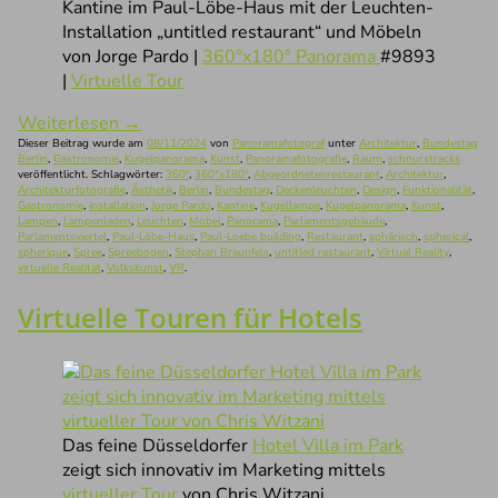
Kantine im Paul-Löbe-Haus mit der Leuchten-
Installation „untitled restaurant“ und Möbeln
von Jorge Pardo |
360°x180° Panorama
#9893
|
Virtuelle Tour
Weiterlesen
→
Dieser Beitrag wurde am
08/11/2024
von
Panoramafotograf
unter
Architektur
,
Bundestag
Berlin
,
Gastronomie
,
Kugelpanorama
,
Kunst
,
Panoramafotografie
,
Raum
,
schnurstracks
veröffentlicht. Schlagwörter:
360°
,
360°x180°
,
Abgeordnetenrestaurant
,
Architektur
,
Architekturfotografie
,
Ästhetik
,
Berlin
,
Bundestag
,
Deckenleuchten
,
Design
,
Funktionalität
,
Gastronomie
,
installation
,
Jorge Pardo
,
Kantine
,
Kugellampe
,
Kugelpanorama
,
Kunst
,
Lampen
,
Lampenladen
,
Leuchten
,
Möbel
,
Panorama
,
Parlamentsgebäude
,
Parlamentsviertel
,
Paul-Löbe-Haus
,
Paul-Loebe building
,
Restaurant
,
sphärisch
,
spherical
,
spherique
,
Spree
,
Spreebogen
,
Stephan Braunfels
,
untitled restaurant
,
Virtual Reality
,
virtuelle Realität
,
Volkskunst
,
VR
.
Virtuelle Touren für Hotels
Das feine Düsseldorfer
Hotel Villa im Park
zeigt sich innovativ im Marketing mittels
virtueller Tour
von Chris Witzani