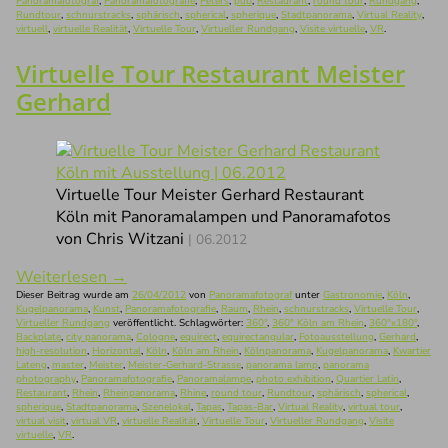
Panoramafotograf
,
Panoramafotografie
,
Peters
,
pub
,
Restaurant
,
round tour
,
Rundgang
,
Rundtour
,
schnurstracks
,
sphärisch
,
spherical
,
spherique
,
Stadtpanorama
,
Virtual Reality
,
virtuell
,
virtuelle Realität
,
Virtuelle Tour
,
Virtueller Rundgang
,
Visite virtuelle
,
VR
.
Virtuelle Tour Restaurant Meister
Gerhard
Virtuelle Tour Meister Gerhard Restaurant
Köln mit Panoramalampen und Panoramafotos
von Chris Witzani
| 06.2012
Weiterlesen
→
Dieser Beitrag wurde am
26/04/2012
von
Panoramafotograf
unter
Gastronomie
,
Köln
,
Kugelpanorama
,
Kunst
,
Panoramafotografie
,
Raum
,
Rhein
,
schnurstracks
,
Virtuelle Tour
,
Virtueller Rundgang
veröffentlicht. Schlagwörter:
360°
,
360° Köln am Rhein
,
360°x180°
,
Backplate
,
city panorama
,
Cologne
,
equirect
,
equirectangular
,
Fotoausstellung
,
Gerhard
,
high-resolution
,
Horizontal
,
Köln
,
Köln am Rhein
,
Kölnpanorama
,
Kugelpanorama
,
Kwartier
Lateng
,
master
,
Meister
,
Meister-Gerhard-Strasse
,
panorama lamp
,
panorama
photography
,
Panoramafotografie
,
Panoramalampe
,
photo exhibition
,
Quartier Latin
,
Restaurant
,
Rhein
,
Rheinpanorama
,
Rhine
,
round tour
,
Rundtour
,
sphärisch
,
spherical
,
spherique
,
Stadtpanorama
,
Szenelokal
,
Tapas
,
Tapas-Bar
,
Virtual Reality
,
virtual tour
,
virtual visit
,
virtual VR
,
virtuelle Realität
,
Virtuelle Tour
,
Virtueller Rundgang
,
Visite
virtuelle
,
VR
.