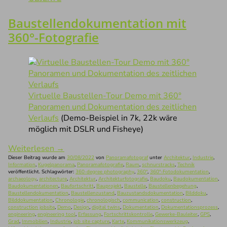
Baustellendokumentation mit
360°-Fotografie
Virtuelle Baustellen-Tour Demo mit 360°
Panoramen und Dokumentation des zeitlichen
Verlaufs
(Demo-Beispiel in 7k, 22k wäre
möglich mit DSLR und Fisheye)
Weiterlesen
→
Dieser Beitrag wurde am
30/08/2022
von
Panoramafotograf
unter
Architektur
,
Industrie
,
Information
,
Kugelpanorama
,
Panoramafotografie
,
Raum
,
schnurstracks
,
Technik
veröffentlicht. Schlagwörter:
360-degree photography
,
360°
,
360°-Fotodokumentation
,
archaeology
,
architecture
,
Architektur
,
Architekturfotografie
,
Baudoku
,
Baudokumentation
,
Baudokumentationen
,
Baufortschritt
,
Bauprojekt
,
Baustelle
,
Baustellenbegehung
,
Baustellendokumentation
,
Baustellenzustand
,
Bauzustandsdokumentation
,
Bilddoku
,
Bilddokumentation
,
Chronologie
,
chronologisch
,
communication
,
construction
,
construction jobsite
,
Demo
,
Design
,
digital twins
,
Dokumentation
,
Dokumentationsprozess
,
engineering
,
engineering tool
,
Erfassung
,
Fortschrittskontrolle
,
Gewerke-Bauleiter
,
GPS
,
Grad
,
Immobilien
,
Industrie
,
job site capture
,
Karte
,
Kommunikationswerkzeug
,