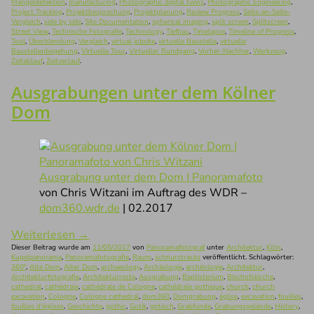
Mängeldetektion
,
manufacturing
,
Photographic digital twins
,
Photographic Engineering
,
Project Tracking
,
Projektbesprechung
,
Projektplanung
,
Review Progress
,
Seite-an-Seite-
Vergleich
,
side by side
,
Site Documentation
,
spherical imaging
,
split screen
,
Splitscreen
,
Street View
,
Technische Fotografie
,
Technology
,
Tiefbau
,
Timelapse
,
Timeline of Progress
,
Tool
,
Überblendung
,
Vergleich
,
virtual jobsite
,
virtuelle Baustelle
,
virtuelle
Baustellenbegehung
,
Virtuelle Tour
,
Virtueller Rundgang
,
Vorher-Nachher
,
Werkzeug
,
Zeitablauf
,
Zeitverlauf
.
Ausgrabungen unter dem Kölner
Dom
Ausgrabung unter dem Dom | Panoramafoto
von Chris Witzani im Auftrag des WDR –
dom360.wdr.de
| 02.2017
Weiterlesen
→
Dieser Beitrag wurde am
11/05/2017
von
Panoramafotograf
unter
Architektur
,
Köln
,
Kugelpanorama
,
Panoramafotografie
,
Raum
,
schnurstracks
veröffentlicht. Schlagwörter:
360°
,
Alte Dom
,
Alter Dom
,
archaeology
,
Archäologie
,
archéologie
,
Architektur
,
Architekturfotografie
,
Architekturreste
,
Ausgrabung
,
Baptisterium
,
Bischofskirche
,
cathedral
,
cathédrale
,
cathédrale de Cologne
,
cathédrale gothique
,
church
,
church
excavation
,
Cologne
,
Cologne cathedral
,
dom360
,
Domgrabung
,
église
,
excavation
,
fouilles
,
fouilles d'églises
,
Geschichte
,
gothic
,
Gotik
,
gotisch
,
Grabfunde
,
Grabungsgelände
,
History
,