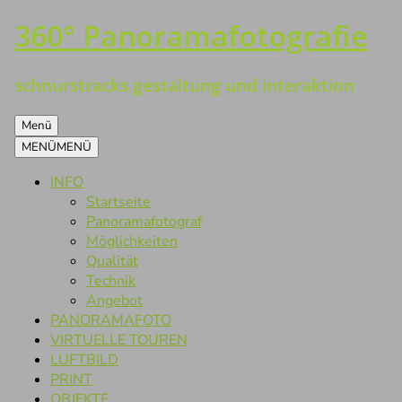
360° Panoramafotografie
Zum
Inhalt
springen
schnurstracks gestaltung und interaktion
Menü
MENÜ
MENÜ
INFO
Startseite
Panoramafotograf
Möglichkeiten
Qualität
Technik
Angebot
PANORAMAFOTO
VIRTUELLE TOUREN
LUFTBILD
PRINT
OBJEKTE