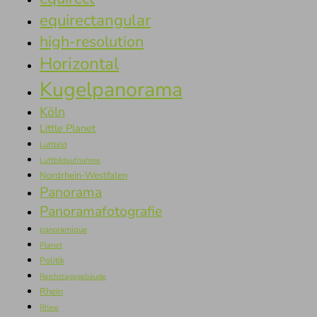
equirectangular
high-resolution
Horizontal
Kugelpanorama
Köln
Little Planet
Luftbild
Luftbildaufnahme
Nordrhein-Westfalen
Panorama
Panoramafotografie
panoramique
Planet
Politik
Reichstagsgebäude
Rhein
Rhine