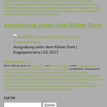
Kathedrale
,
Kirche
,
Kirchenboden
,
Kirchengrabung
,
Köln
,
Kölner Dom
,
panoramic
,
panoramique
,
patrimoine mondial de l'UNESCO
,
Religion
,
römisch
,
Sehenswürdigkeit
,
sightseeing
,
site du patrimoine mondial de l'UNESCO
,
sites touristiques
,
UNESCO world
heritage site
,
UNESCO-Welterbestätte
,
Untergrund
,
unterirdisch
,
VR
,
VR Experience
,
VR
Headset
,
VR-Anwendung
,
VR-Brille
,
Wissenschaft
.
Ausgrabung unter dem Kölner Dom
Ausgrabung unter dem Kölner Dom |
Kugelpanorama | 02.2017
Weiterlesen
→
Dieser Beitrag wurde am
25/04/2017
von
Panoramafotograf
unter
Architektur
,
Köln
,
Kugelpanorama
,
Panoramafotografie
,
Raum
,
schnurstracks
veröffentlicht. Schlagwörter:
360°
,
archaeology
,
Archäologie
,
archéologie
,
architectural history
,
Architektur
,
Architekturfotografie
,
Ausgrabung
,
Baugeschichte
,
cathedral
,
cathédrale
,
cathédrale de
Cologne
,
church
,
Cologne
,
Cologne cathedral
,
église
,
excavation
,
fouilles
,
gothic
,
gothique
,
Gotik
,
histoire architecturale
,
Kathedrale
,
Kirche
,
Köln
,
Kölner Dom
,
panoramic
,
panoramique
,
patrimoine mondial de l'UNESCO
,
Religion
,
Sehenswürdigkeit
,
UNESCO
world heritage site
,
UNESCO-Welterbestätte
,
Weltkulturerbe
.
SUCHE
Suchen