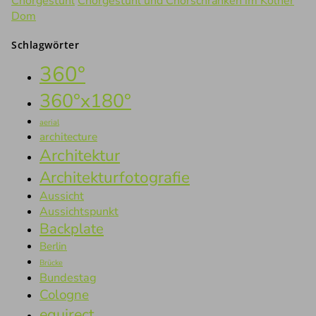
Chorgestühl
Chorgestühl und Chorschranken im Kölner
Dom
Schlagwörter
360°
360°x180°
aerial
architecture
Architektur
Architekturfotografie
Aussicht
Aussichtspunkt
Backplate
Berlin
Brücke
Bundestag
Cologne
equirect