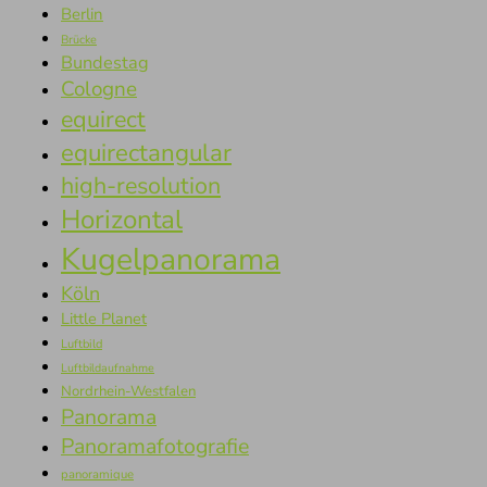
Berlin
Brücke
Bundestag
Cologne
equirect
equirectangular
high-resolution
Horizontal
Kugelpanorama
Köln
Little Planet
Luftbild
Luftbildaufnahme
Nordrhein-Westfalen
Panorama
Panoramafotografie
panoramique