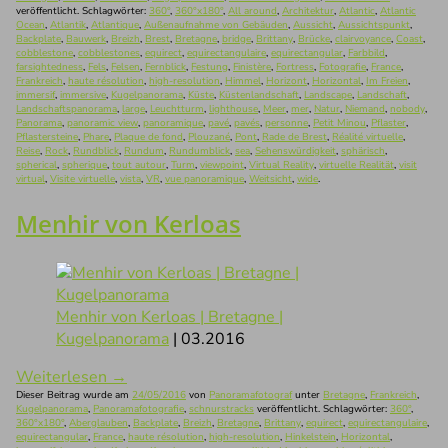
veröffentlicht. Schlagwörter:
360°
,
360°x180°
,
All around
,
Architektur
,
Atlantic
,
Atlantic
Ocean
,
Atlantik
,
Atlantique
,
Außenaufnahme von Gebäuden
,
Aussicht
,
Aussichtspunkt
,
Backplate
,
Bauwerk
,
Breizh
,
Brest
,
Bretagne
,
bridge
,
Brittany
,
Brücke
,
clairvoyance
,
Coast
,
cobblestone
,
cobblestones
,
equirect
,
equirectangulaire
,
equirectangular
,
Farbbild
,
farsightedness
,
Fels
,
Felsen
,
Fernblick
,
Festung
,
Finistère
,
Fortress
,
Fotografie
,
France
,
Frankreich
,
haute résolution
,
high-resolution
,
Himmel
,
Horizont
,
Horizontal
,
Im Freien
,
immersif
,
immersive
,
Kugelpanorama
,
Küste
,
Küstenlandschaft
,
Landscape
,
Landschaft
,
Landschaftspanorama
,
large
,
Leuchtturm
,
lighthouse
,
Meer
,
mer
,
Natur
,
Niemand
,
nobody
,
Panorama
,
panoramic view
,
panoramique
,
pavé
,
pavés
,
personne
,
Petit Minou
,
Pflaster
,
Pflastersteine
,
Phare
,
Plaque de fond
,
Plouzané
,
Pont
,
Rade de Brest
,
Réalité virtuelle
,
Reise
,
Rock
,
Rundblick
,
Rundum
,
Rundumblick
,
sea
,
Sehenswürdigkeit
,
sphärisch
,
spherical
,
spherique
,
tout autour
,
Turm
,
viewpoint
,
Virtual Reality
,
virtuelle Realität
,
visit
virtual
,
Visite virtuelle
,
vista
,
VR
,
vue panoramique
,
Weitsicht
,
wide
.
Menhir von Kerloas
Menhir von Kerloas | Bretagne |
Kugelpanorama
| 03.2016
Weiterlesen
→
Dieser Beitrag wurde am
24/05/2016
von
Panoramafotograf
unter
Bretagne
,
Frankreich
,
Kugelpanorama
,
Panoramafotografie
,
schnurstracks
veröffentlicht. Schlagwörter:
360°
,
360°x180°
,
Aberglauben
,
Backplate
,
Breizh
,
Bretagne
,
Brittany
,
equirect
,
equirectangulaire
,
equirectangular
,
France
,
haute résolution
,
high-resolution
,
Hinkelstein
,
Horizontal
,