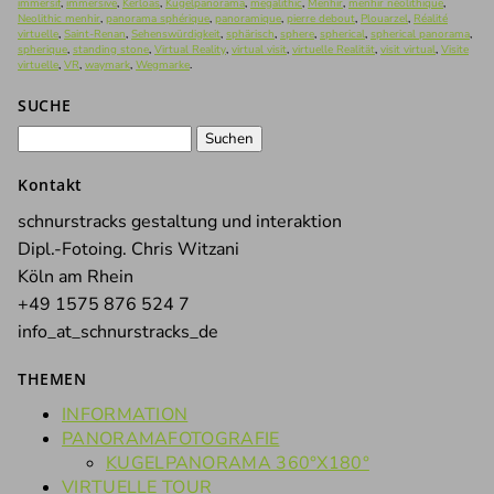
immersif
,
immersive
,
Kerloas
,
Kugelpanorama
,
megalithic
,
Menhir
,
menhir néolithique
,
Neolithic menhir
,
panorama sphérique
,
panoramique
,
pierre debout
,
Plouarzel
,
Réalité
virtuelle
,
Saint-Renan
,
Sehenswürdigkeit
,
sphärisch
,
sphere
,
spherical
,
spherical panorama
,
spherique
,
standing stone
,
Virtual Reality
,
virtual visit
,
virtuelle Realität
,
visit virtual
,
Visite
virtuelle
,
VR
,
waymark
,
Wegmarke
.
SUCHE
Suchen
nach:
Kontakt
schnurstracks gestaltung und interaktion
Dipl.-Fotoing. Chris Witzani
Köln am Rhein
+49 1575 876 524 7
info_at_schnurstracks_de
THEMEN
INFORMATION
PANORAMAFOTOGRAFIE
KUGELPANORAMA 360°X180°
VIRTUELLE TOUR