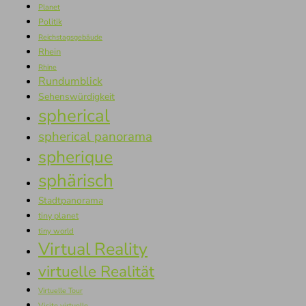
Planet
Politik
Reichstagsgebäude
Rhein
Rhine
Rundumblick
Sehenswürdigkeit
spherical
spherical panorama
spherique
sphärisch
Stadtpanorama
tiny planet
tiny world
Virtual Reality
virtuelle Realität
Virtuelle Tour
Visite virtuelle