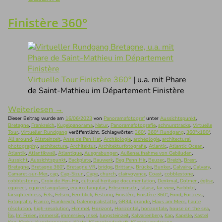
Finistère 360°
Virtuelle Tour Finistère 360°
| u.a. mit Phare
de Saint-Mathieu im Département Finistère
Weiterlesen
→
Dieser Beitrag wurde am
16/06/2023
von
Panoramafotograf
unter
Aussichtspunkt
,
Bretagne
,
Frankreich
,
Kugelpanorama
,
Natur
,
Panoramafotografie
,
schnurstracks
,
Virtuelle
Tour
,
Virtueller Rundgang
veröffentlicht. Schlagwörter:
360°
,
360° Rundgang
,
360°x180°
,
All around
,
Altsteinzeit
,
Anse de Pen Hat
,
Archäologie
,
archéologie
,
architectural
photography
,
architecture
,
Architektur
,
Architekturfotografie
,
Atlantic
,
Atlantic Ocean
,
Atlantik
,
Atlantikwall
,
Atlantique
,
Ausgrabungen
,
Außenaufnahme von Gebäuden
,
Aussicht
,
Aussichtspunkt
,
Backplate
,
Bauwerk
,
Beg Penn Hir
,
Beuzec
,
Breizh
,
Brest
,
Bretagne
,
Bretagne 360°
,
Bretagne VR
,
bridge
,
Brittany
,
Brücke
,
Bunker
,
Calvaire
,
Calvary
,
Camaret-sur-Mer
,
cap
,
Cap-Sizun
,
Cape
,
church
,
clairvoyance
,
Coast
,
cobblestone
,
cobblestones
,
Croix de Pen-Hir
,
cultural heritage documentation
,
Denkmal
,
Dolmen
,
église
,
equirect
,
equirectangulaire
,
equirectangular
,
Erbseninseln
,
falaise
,
far view
,
Farbbild
,
farsightedness
,
Fels
,
Felsen
,
Fernblick
,
Festung
,
Finistère
,
Finistère 360°
,
Fond
,
Fortress
,
Fotografie
,
France
,
Frankreich
,
Galeriegrabstätte
,
GR34
,
grande
,
Haus am Meer
,
haute
résolution
,
high-resolution
,
Himmel
,
Horizont
,
Horizontal
,
horizontale
,
house on the sea
,
Île
,
Im Freien
,
immersif
,
immersive
,
Insel
,
Jungsteinzeit
,
Kalvarienberg
,
Kap
,
Kapelle
,
Kastel