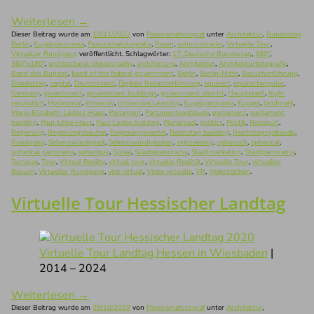
Weiterlesen
→
Dieser Beitrag wurde am
10/11/2022
von
Panoramafotograf
unter
Architektur
,
Bundestag
Berlin
,
Kugelpanorama
,
Panoramafotografie
,
Raum
,
schnurstracks
,
Virtuelle Tour
,
Virtueller Rundgang
veröffentlicht. Schlagwörter:
17. Deutsche Bundestag
,
360°
,
360°x180°
,
architectural photography
,
architecture
,
Architektur
,
Architekturfotografie
,
Band des Bundes
,
band of the federal government
,
Berlin
,
Berlin-Mitte
,
Besucherführung
,
Bundestag
,
capital
,
Deutschland
,
Digitale Besucherführung
,
equirect
,
equirectangular
,
Germany
,
government
,
government buildings
,
government district
,
Hauptstadt
,
high-
resolution
,
Horizontal
,
immersiv
,
Immersive Learning
,
Kugelpanorama
,
Kuppel
,
landmark
,
Marie-Elisabeth-Lüders-Haus
,
Parlament
,
Parlamentsgebäude
,
parliament
,
parliament
building
,
Paul-Löbe-Haus
,
Paul-Loebe building
,
Plenarsaal
,
politics
,
Politik
,
Redepult
,
Regierung
,
Regierungsbauten
,
Regierungsviertel
,
Reichstag building
,
Reichstagsgebäude
,
Rundgang
,
Sehenswürdigkeit
,
Sehenswürdigkeiten
,
sightseeing
,
sphärisch
,
spherical
,
spherical panorama
,
spherique
,
Spree
,
Städtepanorama
,
Stadtmarketing
,
Stadtpanorama
,
Terrasse
,
Tour
,
Virtual Reality
,
virtual tour
,
virtuelle Realität
,
Virtuelle Tour
,
virtueller
Besuch
,
Virtueller Rundgang
,
visit virtual
,
Visite virtuelle
,
VR
,
Wahrzeichen
.
Virtuelle Tour Hessischer Landtag
Virtuelle Tour Landtag Hessen in Wiesbaden
|
2014 – 2024
Weiterlesen
→
Dieser Beitrag wurde am
29/10/2019
von
Panoramafotograf
unter
Architektur
,