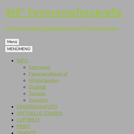
360° Panoramafotografie
Zum
Inhalt
springen
schnurstracks gestaltung und interaktion
Menü
MENÜ
MENÜ
INFO
Startseite
Panoramafotograf
Möglichkeiten
Qualität
Technik
Angebot
PANORAMAFOTO
VIRTUELLE TOUREN
LUFTBILD
PRINT
OBJEKTE