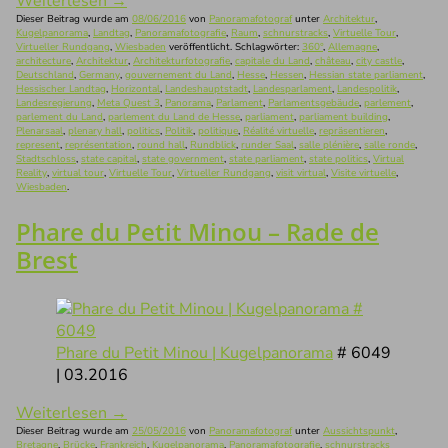
Weiterlesen
→
Dieser Beitrag wurde am
08/06/2016
von
Panoramafotograf
unter
Architektur
,
Kugelpanorama
,
Landtag
,
Panoramafotografie
,
Raum
,
schnurstracks
,
Virtuelle Tour
,
Virtueller Rundgang
,
Wiesbaden
veröffentlicht. Schlagwörter:
360°
,
Allemagne
,
architecture
,
Architektur
,
Architekturfotografie
,
capitale du Land
,
château
,
city castle
,
Deutschland
,
Germany
,
gouvernement du Land
,
Hesse
,
Hessen
,
Hessian state parliament
,
Hessischer Landtag
,
Horizontal
,
Landeshauptstadt
,
Landesparlament
,
Landespolitik
,
Landesregierung
,
Meta Quest 3
,
Panorama
,
Parlament
,
Parlamentsgebäude
,
parlement
,
parlement du Land
,
parlement du Land de Hesse
,
parliament
,
parliament building
,
Plenarsaal
,
plenary hall
,
politics
,
Politik
,
politique
,
Réalité virtuelle
,
repräsentieren
,
represent
,
représentation
,
round hall
,
Rundblick
,
runder Saal
,
salle plénière
,
salle ronde
,
Stadtschloss
,
state capital
,
state government
,
state parliament
,
state politics
,
Virtual
Reality
,
virtual tour
,
Virtuelle Tour
,
Virtueller Rundgang
,
visit virtual
,
Visite virtuelle
,
Wiesbaden
.
Phare du Petit Minou – Rade de
Brest
Phare du Petit Minou | Kugelpanorama
# 6049
| 03.2016
Weiterlesen
→
Dieser Beitrag wurde am
25/05/2016
von
Panoramafotograf
unter
Aussichtspunkt
,
Bretagne
,
Brücke
,
Frankreich
,
Kugelpanorama
,
Panoramafotografie
,
schnurstracks