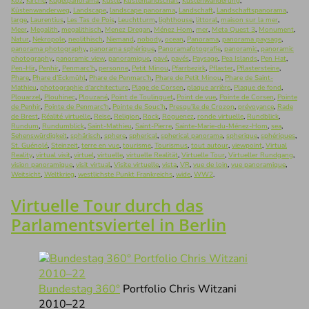
Koz
,
Kirche
,
Kugelpanorama
,
Küste
,
Küstenlandschaft
,
Küstenwanderung
,
Küstenwanderweg
,
Landscape
,
landscape panorama
,
Landschaft
,
Landschaftspanorama
,
large
,
Laurentius
,
Les Tas de Pois
,
Leuchtturm
,
lighthouse
,
littoral
,
maison sur la mer
,
Meer
,
Megalith
,
megalithisch
,
Menez Dregan
,
Ménez Hom
,
mer
,
Meta Quest 3
,
Monument
,
Natur
,
Nekropole
,
neolithisch
,
Niemand
,
nobody
,
ocean
,
Panorama
,
panorama paysage
,
panorama photography
,
panorama sphérique
,
Panoramafotografie
,
panoramic
,
panoramic
photography
,
panoramic view
,
panoramique
,
pavé
,
pavés
,
Paysage
,
Pea Islands
,
Pen Hat
,
Pen-Hir
,
Penhir
,
Penmarc’h
,
personne
,
Petit Minou
,
Pfarrbezirk
,
Pflaster
,
Pflastersteine
,
Phare
,
Phare d’Eckmühl
,
Phare de Penmarc’h
,
Phare de Petit Minou
,
Phare de Saint-
Mathieu
,
photographie d'architecture
,
Plage de Corsen
,
plaque arrière
,
Plaque de fond
,
Plouarzel
,
Plouhinec
,
Plouzané
,
Point de Toulinguet
,
Point de vue
,
Pointe de Corsen
,
Pointe
de Penhir
,
Pointe de Penmarc'h
,
Pointe de Souc’h
,
Presqu'ile de Crozon
,
prévoyance
,
Rade
de Brest
,
Réalité virtuelle
,
Reise
,
Religion
,
Rock
,
Roguenez
,
ronde virtuelle
,
Rundblick
,
Rundum
,
Rundumblick
,
Saint-Mathieu
,
Saint-Pierre
,
Sainte-Marie-du-Ménez-Hom
,
sea
,
Sehenswürdigkeit
,
sphärisch
,
sphere
,
spherical
,
spherical panorama
,
spherique
,
sphériques
,
St. Guénolé
,
Steinzeit
,
terre en vue
,
tourisme
,
Tourismus
,
tout autour
,
viewpoint
,
Virtual
Reality
,
virtual visit
,
virtuel
,
virtuelle
,
virtuelle Realität
,
Virtuelle Tour
,
Virtueller Rundgang
,
vision panoramique
,
visit virtual
,
Visite virtuelle
,
vista
,
VR
,
vue de loin
,
vue panoramique
,
Weitsicht
,
Weltkrieg
,
westlichste Punkt Frankreichs
,
wide
,
WW2
.
Virtuelle Tour durch das
Parlamentsviertel in Berlin
Bundestag 360°
Portfolio Chris Witzani
2010–22