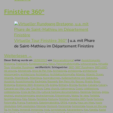
Finistère 360°
Virtuelle Tour Finistère 360°
| u.a. mit Phare
de Saint-Mathieu im Département Finistère
Weiterlesen
→
Dieser Beitrag wurde am
16/06/2023
von
Panoramafotograf
unter
Aussichtspunkt
,
Bretagne
,
Frankreich
,
Kugelpanorama
,
Natur
,
Panoramafotografie
,
schnurstracks
,
Virtuelle
Tour
,
Virtueller Rundgang
veröffentlicht. Schlagwörter:
360°
,
360° Rundgang
,
360°x180°
,
All around
,
Altsteinzeit
,
Anse de Pen Hat
,
Archäologie
,
archéologie
,
architectural
photography
,
architecture
,
Architektur
,
Architekturfotografie
,
Atlantic
,
Atlantic Ocean
,
Atlantik
,
Atlantikwall
,
Atlantique
,
Ausgrabungen
,
Außenaufnahme von Gebäuden
,
Aussicht
,
Aussichtspunkt
,
Backplate
,
Bauwerk
,
Beg Penn Hir
,
Beuzec
,
Breizh
,
Brest
,
Bretagne
,
Bretagne 360°
,
Bretagne VR
,
bridge
,
Brittany
,
Brücke
,
Bunker
,
Calvaire
,
Calvary
,
Camaret-sur-Mer
,
cap
,
Cap-Sizun
,
Cape
,
church
,
clairvoyance
,
Coast
,
cobblestone
,
cobblestones
,
Croix de Pen-Hir
,
cultural heritage documentation
,
Denkmal
,
Dolmen
,
église
,
equirect
,
equirectangulaire
,
equirectangular
,
Erbseninseln
,
falaise
,
far view
,
Farbbild
,
farsightedness
,
Fels
,
Felsen
,
Fernblick
,
Festung
,
Finistère
,
Finistère 360°
,
Fond
,
Fortress
,
Fotografie
,
France
,
Frankreich
,
Galeriegrabstätte
,
GR34
,
grande
,
Haus am Meer
,
haute
résolution
,
high-resolution
,
Himmel
,
Horizont
,
Horizontal
,
horizontale
,
house on the sea
,
Île
,
Im Freien
,
immersif
,
immersive
,
Insel
,
Jungsteinzeit
,
Kalvarienberg
,
Kap
,
Kapelle
,
Kastel