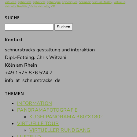
virtuelle
,
sphärisch
,
spherical
,
spherique
,
sphériques
,
Steinzeit
,
Virtual Reality
,
virtuelle
,
virtuelle Realität
,
Visite virtuelle
,
VR
.
SUCHE
Suchen
nach:
Kontakt
schnurstracks gestaltung und interaktion
Dipl.-Fotoing. Chris Witzani
Köln am Rhein
+49 1575 876 524 7
info_at_schnurstracks_de
THEMEN
INFORMATION
PANORAMAFOTOGRAFIE
KUGELPANORAMA 360°X180°
VIRTUELLE TOUR
VIRTUELLER RUNDGANG