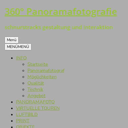
360° Panoramafotografie
Zum
Inhalt
springen
schnurstracks gestaltung und interaktion
Menü
MENÜ
MENÜ
INFO
Startseite
Panoramafotograf
Möglichkeiten
Qualität
Technik
Angebot
PANORAMAFOTO
VIRTUELLE TOUREN
LUFTBILD
PRINT
OBJEKTE