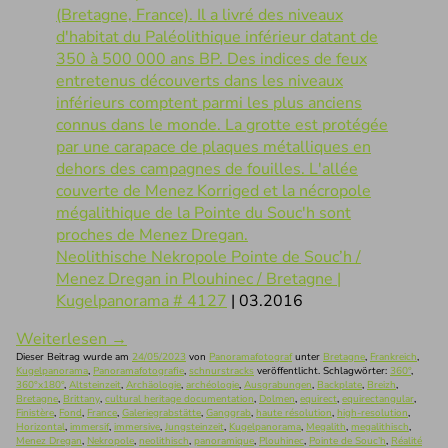
Neolithische Nekropole Pointe de Souc’h /
Menez Dregan in Plouhinec / Bretagne |
Kugelpanorama # 4127
| 03.2016
Weiterlesen
→
Dieser Beitrag wurde am
24/05/2023
von
Panoramafotograf
unter
Bretagne
,
Frankreich
,
Kugelpanorama
,
Panoramafotografie
,
schnurstracks
veröffentlicht. Schlagwörter:
360°
,
360°x180°
,
Altsteinzeit
,
Archäologie
,
archéologie
,
Ausgrabungen
,
Backplate
,
Breizh
,
Bretagne
,
Brittany
,
cultural heritage documentation
,
Dolmen
,
equirect
,
equirectangular
,
Finistère
,
Fond
,
France
,
Galeriegrabstätte
,
Ganggrab
,
haute résolution
,
high-resolution
,
Horizontal
,
immersif
,
immersive
,
Jungsteinzeit
,
Kugelpanorama
,
Megalith
,
megalithisch
,
Menez Dregan
,
Nekropole
,
neolithisch
,
panoramique
,
Plouhinec
,
Pointe de Souc’h
,
Réalité