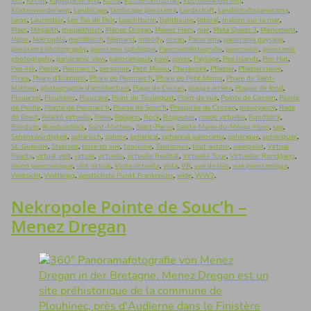
Koz
,
Kirche
,
Kugelpanorama
,
Küste
,
Küstenlandschaft
,
Küstenwanderung
,
Küstenwanderweg
,
Landscape
,
landscape panorama
,
Landschaft
,
Landschaftspanorama
,
large
,
Laurentius
,
Les Tas de Pois
,
Leuchtturm
,
lighthouse
,
littoral
,
maison sur la mer
,
Meer
,
Megalith
,
megalithisch
,
Menez Dregan
,
Ménez Hom
,
mer
,
Meta Quest 3
,
Monument
,
Natur
,
Nekropole
,
neolithisch
,
Niemand
,
nobody
,
ocean
,
Panorama
,
panorama paysage
,
panorama photography
,
panorama sphérique
,
Panoramafotografie
,
panoramic
,
panoramic
photography
,
panoramic view
,
panoramique
,
pavé
,
pavés
,
Paysage
,
Pea Islands
,
Pen Hat
,
Pen-Hir
,
Penhir
,
Penmarc’h
,
personne
,
Petit Minou
,
Pfarrbezirk
,
Pflaster
,
Pflastersteine
,
Phare
,
Phare d’Eckmühl
,
Phare de Penmarc’h
,
Phare de Petit Minou
,
Phare de Saint-
Mathieu
,
photographie d'architecture
,
Plage de Corsen
,
plaque arrière
,
Plaque de fond
,
Plouarzel
,
Plouhinec
,
Plouzané
,
Point de Toulinguet
,
Point de vue
,
Pointe de Corsen
,
Pointe
de Penhir
,
Pointe de Penmarc'h
,
Pointe de Souc’h
,
Presqu'ile de Crozon
,
prévoyance
,
Rade
de Brest
,
Réalité virtuelle
,
Reise
,
Religion
,
Rock
,
Roguenez
,
ronde virtuelle
,
Rundblick
,
Rundum
,
Rundumblick
,
Saint-Mathieu
,
Saint-Pierre
,
Sainte-Marie-du-Ménez-Hom
,
sea
,
Sehenswürdigkeit
,
sphärisch
,
sphere
,
spherical
,
spherical panorama
,
spherique
,
sphériques
,
St. Guénolé
,
Steinzeit
,
terre en vue
,
tourisme
,
Tourismus
,
tout autour
,
viewpoint
,
Virtual
Reality
,
virtual visit
,
virtuel
,
virtuelle
,
virtuelle Realität
,
Virtuelle Tour
,
Virtueller Rundgang
,
vision panoramique
,
visit virtual
,
Visite virtuelle
,
vista
,
VR
,
vue de loin
,
vue panoramique
,
Weitsicht
,
Weltkrieg
,
westlichste Punkt Frankreichs
,
wide
,
WW2
.
Nekropole Pointe de Souc’h –
Menez Dregan