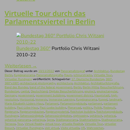
Virtuelle Tour durch das
Parlamentsviertel in Berlin
Bundestag 360°
Portfolio Chris Witzani
2010–22
Weiterlesen
→
Dieser Beitrag wurde am
10/11/2022
von
Panoramafotograf
unter
Architektur
,
Bundestag
Berlin
,
Kugelpanorama
,
Panoramafotografie
,
Raum
,
schnurstracks
,
Virtuelle Tour
,
Virtueller Rundgang
veröffentlicht. Schlagwörter:
17. Deutsche Bundestag
,
360°
,
360°x180°
,
architectural photography
,
architecture
,
Architektur
,
Architekturfotografie
,
Band des Bundes
,
band of the federal government
,
Berlin
,
Berlin-Mitte
,
Besucherführung
,
Bundestag
,
capital
,
Deutschland
,
Digitale Besucherführung
,
equirect
,
equirectangular
,
Germany
,
government
,
government buildings
,
government district
,
Hauptstadt
,
high-
resolution
,
Horizontal
,
immersiv
,
Immersive Learning
,
Kugelpanorama
,
Kuppel
,
landmark
,
Marie-Elisabeth-Lüders-Haus
,
Parlament
,
Parlamentsgebäude
,
parliament
,
parliament
building
,
Paul-Löbe-Haus
,
Paul-Loebe building
,
Plenarsaal
,
politics
,
Politik
,
Redepult
,
Regierung
,
Regierungsbauten
,
Regierungsviertel
,
Reichstag building
,
Reichstagsgebäude
,
Rundgang
,
Sehenswürdigkeit
,
Sehenswürdigkeiten
,
sightseeing
,
sphärisch
,
spherical
,
spherical panorama
,
spherique
,
Spree
,
Städtepanorama
,
Stadtmarketing
,
Stadtpanorama
,
Terrasse
,
Tour
,
Virtual Reality
,
virtual tour
,
virtuelle Realität
,
Virtuelle Tour
,
virtueller
Besuch
,
Virtueller Rundgang
,
visit virtual
,
Visite virtuelle
,
VR
,
Wahrzeichen
.