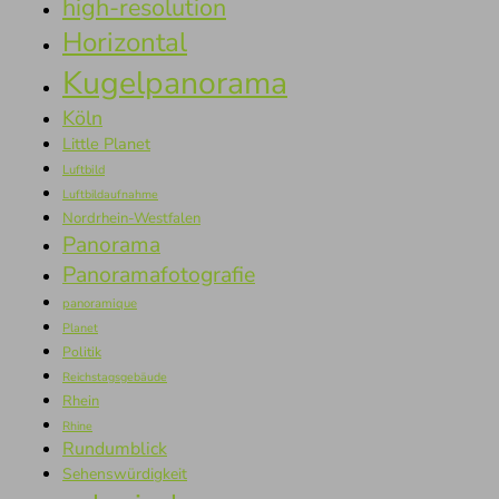
high-resolution
Horizontal
Kugelpanorama
Köln
Little Planet
Luftbild
Luftbildaufnahme
Nordrhein-Westfalen
Panorama
Panoramafotografie
panoramique
Planet
Politik
Reichstagsgebäude
Rhein
Rhine
Rundumblick
Sehenswürdigkeit