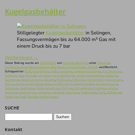
Kugelgasbehälter
Stillgelegter
Kugelgasbehälter
in Solingen,
Fassungsvermögen bis zu 64.000 m³ Gas mit
einem Druck bis zu 7 bar
Weiterlesen
→
Dieser Beitrag wurde am
11/02/2019
von
Panoramafotograf
unter
Industrie
,
Kugelpanorama
,
Panoramafotografie
,
Raum
,
schnurstracks
,
Technik
veröffentlicht.
Schlagwörter:
B2B
,
ball
,
Bamag
,
cavity
,
container
,
engineering
,
Erdgas
,
F.A. Neumann
,
Galileum
,
Gas
,
gas ball
,
gas plant
,
gas quantity
,
gas supply
,
Gasbehälter
,
Gaskugel
,
Gasmenge
,
Gasversorgung
,
Gaswerk
,
Hohlraum
,
Industrie
,
Industriefotograf
,
industry
,
Klönne
,
Kugel
,
Kugel-Gasbehälter
,
kugelförmig
,
Kugelgasbehälter
,
Kugelpanorama
,
landmark
,
Landmarke
,
MAN
,
natural gas
,
Ruhrgas
,
Schweißnaht
,
Solingen
,
sphere
,
spherical
,
spherical gas container
,
spherical panorama
,
Stadtwerke
,
Stahl
,
Stahlkugel
,
Steel
,
steel ball
,
Technik
,
welding seam
.
SUCHE
Suchen
nach:
Kontakt