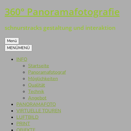
360° Panoramafotografie
Zum
Inhalt
springen
schnurstracks gestaltung und interaktion
Menü
MENÜ
MENÜ
INFO
Startseite
Panoramafotograf
Möglichkeiten
Qualität
Technik
Angebot
PANORAMAFOTO
VIRTUELLE TOUREN
LUFTBILD
PRINT
OBJEKTE