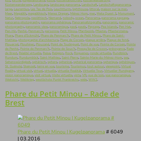
Koz
,
Kirche
,
Kugelpanorama
,
Küste
,
Küstenlandschaft
,
Küstenwanderung
,
Küstenwanderweg
,
Landscape
,
landscape panorama
,
Landschaft
,
Landschaftspanorama
,
large
,
Laurentius
,
Les Tas de Pois
,
Leuchtturm
,
lighthouse
,
littoral
,
maison sur la mer
,
Meer
,
Megalith
,
megalithisch
,
Menez Dregan
,
Ménez Hom
,
mer
,
Meta Quest 3
,
Monument
,
Natur
,
Nekropole
,
neolithisch
,
Niemand
,
nobody
,
ocean
,
Panorama
,
panorama paysage
,
panorama photography
,
panorama sphérique
,
Panoramafotografie
,
panoramic
,
panoramic
photography
,
panoramic view
,
panoramique
,
pavé
,
pavés
,
Paysage
,
Pea Islands
,
Pen Hat
,
Pen-Hir
,
Penhir
,
Penmarc’h
,
personne
,
Petit Minou
,
Pfarrbezirk
,
Pflaster
,
Pflastersteine
,
Phare
,
Phare d’Eckmühl
,
Phare de Penmarc’h
,
Phare de Petit Minou
,
Phare de Saint-
Mathieu
,
photographie d'architecture
,
Plage de Corsen
,
plaque arrière
,
Plaque de fond
,
Plouarzel
,
Plouhinec
,
Plouzané
,
Point de Toulinguet
,
Point de vue
,
Pointe de Corsen
,
Pointe
de Penhir
,
Pointe de Penmarc'h
,
Pointe de Souc’h
,
Presqu'ile de Crozon
,
prévoyance
,
Rade
de Brest
,
Réalité virtuelle
,
Reise
,
Religion
,
Rock
,
Roguenez
,
ronde virtuelle
,
Rundblick
,
Rundum
,
Rundumblick
,
Saint-Mathieu
,
Saint-Pierre
,
Sainte-Marie-du-Ménez-Hom
,
sea
,
Sehenswürdigkeit
,
sphärisch
,
sphere
,
spherical
,
spherical panorama
,
spherique
,
sphériques
,
St. Guénolé
,
Steinzeit
,
terre en vue
,
tourisme
,
Tourismus
,
tout autour
,
viewpoint
,
Virtual
Reality
,
virtual visit
,
virtuel
,
virtuelle
,
virtuelle Realität
,
Virtuelle Tour
,
Virtueller Rundgang
,
vision panoramique
,
visit virtual
,
Visite virtuelle
,
vista
,
VR
,
vue de loin
,
vue panoramique
,
Weitsicht
,
Weltkrieg
,
westlichste Punkt Frankreichs
,
wide
,
WW2
.
Phare du Petit Minou – Rade de
Brest
Phare du Petit Minou | Kugelpanorama
# 6049
| 03.2016