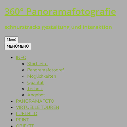
360° Panoramafotografie
Zum
Inhalt
springen
schnurstracks gestaltung und interaktion
Menü
MENÜ
MENÜ
INFO
Startseite
Panoramafotograf
Möglichkeiten
Qualität
Technik
Angebot
PANORAMAFOTO
VIRTUELLE TOUREN
LUFTBILD
PRINT
OBJEKTE