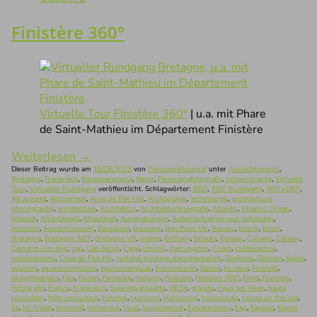
Finistère 360°
Virtuelle Tour Finistère 360°
| u.a. mit Phare
de Saint-Mathieu im Département Finistère
Weiterlesen
→
Dieser Beitrag wurde am
16/06/2023
von
Panoramafotograf
unter
Aussichtspunkt
,
Bretagne
,
Frankreich
,
Kugelpanorama
,
Natur
,
Panoramafotografie
,
schnurstracks
,
Virtuelle
Tour
,
Virtueller Rundgang
veröffentlicht. Schlagwörter:
360°
,
360° Rundgang
,
360°x180°
,
All around
,
Altsteinzeit
,
Anse de Pen Hat
,
Archäologie
,
archéologie
,
architectural
photography
,
architecture
,
Architektur
,
Architekturfotografie
,
Atlantic
,
Atlantic Ocean
,
Atlantik
,
Atlantikwall
,
Atlantique
,
Ausgrabungen
,
Außenaufnahme von Gebäuden
,
Aussicht
,
Aussichtspunkt
,
Backplate
,
Bauwerk
,
Beg Penn Hir
,
Beuzec
,
Breizh
,
Brest
,
Bretagne
,
Bretagne 360°
,
Bretagne VR
,
bridge
,
Brittany
,
Brücke
,
Bunker
,
Calvaire
,
Calvary
,
Camaret-sur-Mer
,
cap
,
Cap-Sizun
,
Cape
,
church
,
clairvoyance
,
Coast
,
cobblestone
,
cobblestones
,
Croix de Pen-Hir
,
cultural heritage documentation
,
Denkmal
,
Dolmen
,
église
,
equirect
,
equirectangulaire
,
equirectangular
,
Erbseninseln
,
falaise
,
far view
,
Farbbild
,
farsightedness
,
Fels
,
Felsen
,
Fernblick
,
Festung
,
Finistère
,
Finistère 360°
,
Fond
,
Fortress
,
Fotografie
,
France
,
Frankreich
,
Galeriegrabstätte
,
GR34
,
grande
,
Haus am Meer
,
haute
résolution
,
high-resolution
,
Himmel
,
Horizont
,
Horizontal
,
horizontale
,
house on the sea
,
Île
,
Im Freien
,
immersif
,
immersive
,
Insel
,
Jungsteinzeit
,
Kalvarienberg
,
Kap
,
Kapelle
,
Kastel