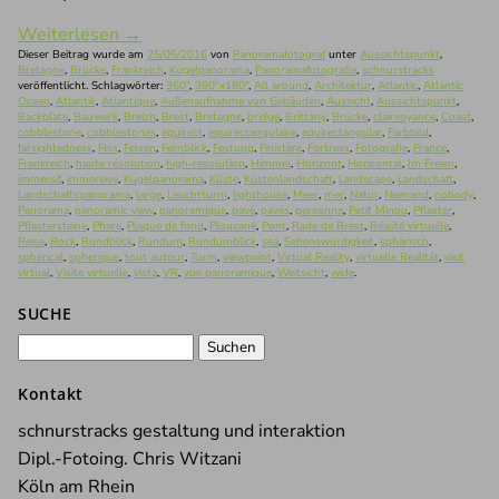
Weiterlesen
→
Dieser Beitrag wurde am
25/05/2016
von
Panoramafotograf
unter
Aussichtspunkt
,
Bretagne
,
Brücke
,
Frankreich
,
Kugelpanorama
,
Panoramafotografie
,
schnurstracks
veröffentlicht. Schlagwörter:
360°
,
360°x180°
,
All around
,
Architektur
,
Atlantic
,
Atlantic
Ocean
,
Atlantik
,
Atlantique
,
Außenaufnahme von Gebäuden
,
Aussicht
,
Aussichtspunkt
,
Backplate
,
Bauwerk
,
Breizh
,
Brest
,
Bretagne
,
bridge
,
Brittany
,
Brücke
,
clairvoyance
,
Coast
,
cobblestone
,
cobblestones
,
equirect
,
equirectangulaire
,
equirectangular
,
Farbbild
,
farsightedness
,
Fels
,
Felsen
,
Fernblick
,
Festung
,
Finistère
,
Fortress
,
Fotografie
,
France
,
Frankreich
,
haute résolution
,
high-resolution
,
Himmel
,
Horizont
,
Horizontal
,
Im Freien
,
immersif
,
immersive
,
Kugelpanorama
,
Küste
,
Küstenlandschaft
,
Landscape
,
Landschaft
,
Landschaftspanorama
,
large
,
Leuchtturm
,
lighthouse
,
Meer
,
mer
,
Natur
,
Niemand
,
nobody
,
Panorama
,
panoramic view
,
panoramique
,
pavé
,
pavés
,
personne
,
Petit Minou
,
Pflaster
,
Pflastersteine
,
Phare
,
Plaque de fond
,
Plouzané
,
Pont
,
Rade de Brest
,
Réalité virtuelle
,
Reise
,
Rock
,
Rundblick
,
Rundum
,
Rundumblick
,
sea
,
Sehenswürdigkeit
,
sphärisch
,
spherical
,
spherique
,
tout autour
,
Turm
,
viewpoint
,
Virtual Reality
,
virtuelle Realität
,
visit
virtual
,
Visite virtuelle
,
vista
,
VR
,
vue panoramique
,
Weitsicht
,
wide
.
SUCHE
Suchen
nach:
Kontakt
schnurstracks gestaltung und interaktion
Dipl.-Fotoing. Chris Witzani
Köln am Rhein