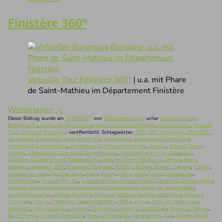
Finistère 360°
Virtuelle Tour Finistère 360°
| u.a. mit Phare
de Saint-Mathieu im Département Finistère
Weiterlesen
→
Dieser Beitrag wurde am
16/06/2023
von
Panoramafotograf
unter
Aussichtspunkt
,
Bretagne
,
Frankreich
,
Kugelpanorama
,
Natur
,
Panoramafotografie
,
schnurstracks
,
Virtuelle
Tour
,
Virtueller Rundgang
veröffentlicht. Schlagwörter:
360°
,
360° Rundgang
,
360°x180°
,
All around
,
Altsteinzeit
,
Anse de Pen Hat
,
Archäologie
,
archéologie
,
architectural
photography
,
architecture
,
Architektur
,
Architekturfotografie
,
Atlantic
,
Atlantic Ocean
,
Atlantik
,
Atlantikwall
,
Atlantique
,
Ausgrabungen
,
Außenaufnahme von Gebäuden
,
Aussicht
,
Aussichtspunkt
,
Backplate
,
Bauwerk
,
Beg Penn Hir
,
Beuzec
,
Breizh
,
Brest
,
Bretagne
,
Bretagne 360°
,
Bretagne VR
,
bridge
,
Brittany
,
Brücke
,
Bunker
,
Calvaire
,
Calvary
,
Camaret-sur-Mer
,
cap
,
Cap-Sizun
,
Cape
,
church
,
clairvoyance
,
Coast
,
cobblestone
,
cobblestones
,
Croix de Pen-Hir
,
cultural heritage documentation
,
Denkmal
,
Dolmen
,
église
,
equirect
,
equirectangulaire
,
equirectangular
,
Erbseninseln
,
falaise
,
far view
,
Farbbild
,
farsightedness
,
Fels
,
Felsen
,
Fernblick
,
Festung
,
Finistère
,
Finistère 360°
,
Fond
,
Fortress
,
Fotografie
,
France
,
Frankreich
,
Galeriegrabstätte
,
GR34
,
grande
,
Haus am Meer
,
haute
résolution
,
high-resolution
,
Himmel
,
Horizont
,
Horizontal
,
horizontale
,
house on the sea
,
Île
,
Im Freien
,
immersif
,
immersive
,
Insel
,
Jungsteinzeit
,
Kalvarienberg
,
Kap
,
Kapelle
,
Kastel