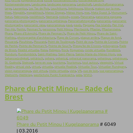
Koz
,
Kirche
,
Kugelpanorama
,
Küste
,
Küstenlandschaft
,
Küstenwanderung
,
Küstenwanderweg
,
Landscape
,
landscape panorama
,
Landschaft
,
Landschaftspanorama
,
large
,
Laurentius
,
Les Tas de Pois
,
Leuchtturm
,
lighthouse
,
littoral
,
maison sur la mer
,
Meer
,
Megalith
,
megalithisch
,
Menez Dregan
,
Ménez Hom
,
mer
,
Meta Quest 3
,
Monument
,
Natur
,
Nekropole
,
neolithisch
,
Niemand
,
nobody
,
ocean
,
Panorama
,
panorama paysage
,
panorama photography
,
panorama sphérique
,
Panoramafotografie
,
panoramic
,
panoramic
photography
,
panoramic view
,
panoramique
,
pavé
,
pavés
,
Paysage
,
Pea Islands
,
Pen Hat
,
Pen-Hir
,
Penhir
,
Penmarc’h
,
personne
,
Petit Minou
,
Pfarrbezirk
,
Pflaster
,
Pflastersteine
,
Phare
,
Phare d’Eckmühl
,
Phare de Penmarc’h
,
Phare de Petit Minou
,
Phare de Saint-
Mathieu
,
photographie d'architecture
,
Plage de Corsen
,
plaque arrière
,
Plaque de fond
,
Plouarzel
,
Plouhinec
,
Plouzané
,
Point de Toulinguet
,
Point de vue
,
Pointe de Corsen
,
Pointe
de Penhir
,
Pointe de Penmarc'h
,
Pointe de Souc’h
,
Presqu'ile de Crozon
,
prévoyance
,
Rade
de Brest
,
Réalité virtuelle
,
Reise
,
Religion
,
Rock
,
Roguenez
,
ronde virtuelle
,
Rundblick
,
Rundum
,
Rundumblick
,
Saint-Mathieu
,
Saint-Pierre
,
Sainte-Marie-du-Ménez-Hom
,
sea
,
Sehenswürdigkeit
,
sphärisch
,
sphere
,
spherical
,
spherical panorama
,
spherique
,
sphériques
,
St. Guénolé
,
Steinzeit
,
terre en vue
,
tourisme
,
Tourismus
,
tout autour
,
viewpoint
,
Virtual
Reality
,
virtual visit
,
virtuel
,
virtuelle
,
virtuelle Realität
,
Virtuelle Tour
,
Virtueller Rundgang
,
vision panoramique
,
visit virtual
,
Visite virtuelle
,
vista
,
VR
,
vue de loin
,
vue panoramique
,
Weitsicht
,
Weltkrieg
,
westlichste Punkt Frankreichs
,
wide
,
WW2
.
Phare du Petit Minou – Rade de
Brest
Phare du Petit Minou | Kugelpanorama
# 6049
| 03.2016