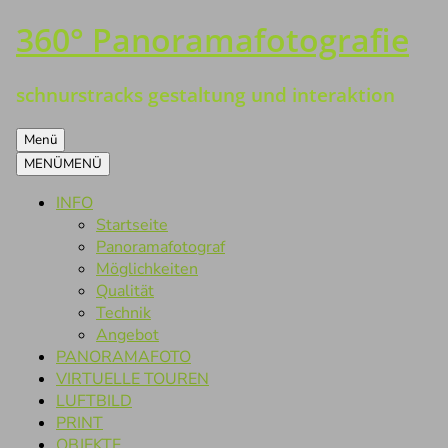
360° Panoramafotografie
Zum
Inhalt
springen
schnurstracks gestaltung und interaktion
Menü
MENÜ
MENÜ
INFO
Startseite
Panoramafotograf
Möglichkeiten
Qualität
Technik
Angebot
PANORAMAFOTO
VIRTUELLE TOUREN
LUFTBILD
PRINT
OBJEKTE