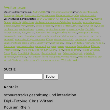
Weiterlesen
→
Dieser Beitrag wurde am
25/05/2016
von
Panoramafotograf
unter
Aussichtspunkt
,
Bretagne
,
Brücke
,
Frankreich
,
Kugelpanorama
,
Panoramafotografie
,
schnurstracks
veröffentlicht. Schlagwörter:
360°
,
360°x180°
,
All around
,
Architektur
,
Atlantic
,
Atlantic
Ocean
,
Atlantik
,
Atlantique
,
Außenaufnahme von Gebäuden
,
Aussicht
,
Aussichtspunkt
,
Backplate
,
Bauwerk
,
Breizh
,
Brest
,
Bretagne
,
bridge
,
Brittany
,
Brücke
,
clairvoyance
,
Coast
,
cobblestone
,
cobblestones
,
equirect
,
equirectangulaire
,
equirectangular
,
Farbbild
,
farsightedness
,
Fels
,
Felsen
,
Fernblick
,
Festung
,
Finistère
,
Fortress
,
Fotografie
,
France
,
Frankreich
,
haute résolution
,
high-resolution
,
Himmel
,
Horizont
,
Horizontal
,
Im Freien
,
immersif
,
immersive
,
Kugelpanorama
,
Küste
,
Küstenlandschaft
,
Landscape
,
Landschaft
,
Landschaftspanorama
,
large
,
Leuchtturm
,
lighthouse
,
Meer
,
mer
,
Natur
,
Niemand
,
nobody
,
Panorama
,
panoramic view
,
panoramique
,
pavé
,
pavés
,
personne
,
Petit Minou
,
Pflaster
,
Pflastersteine
,
Phare
,
Plaque de fond
,
Plouzané
,
Pont
,
Rade de Brest
,
Réalité virtuelle
,
Reise
,
Rock
,
Rundblick
,
Rundum
,
Rundumblick
,
sea
,
Sehenswürdigkeit
,
sphärisch
,
spherical
,
spherique
,
tout autour
,
Turm
,
viewpoint
,
Virtual Reality
,
virtuelle Realität
,
visit
virtual
,
Visite virtuelle
,
vista
,
VR
,
vue panoramique
,
Weitsicht
,
wide
.
SUCHE
Suchen
nach:
Kontakt
schnurstracks gestaltung und interaktion
Dipl.-Fotoing. Chris Witzani
Köln am Rhein