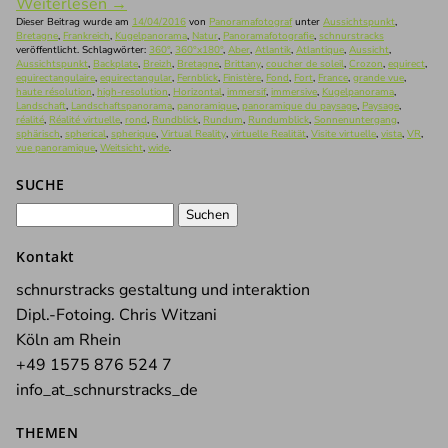
Weiterlesen
→
Dieser Beitrag wurde am
14/04/2016
von
Panoramafotograf
unter
Aussichtspunkt
,
Bretagne
,
Frankreich
,
Kugelpanorama
,
Natur
,
Panoramafotografie
,
schnurstracks
veröffentlicht. Schlagwörter:
360°
,
360°x180°
,
Aber
,
Atlantik
,
Atlantique
,
Aussicht
,
Aussichtspunkt
,
Backplate
,
Breizh
,
Bretagne
,
Brittany
,
coucher de soleil
,
Crozon
,
equirect
,
equirectangulaire
,
equirectangular
,
Fernblick
,
Finistère
,
Fond
,
Fort
,
France
,
grande vue
,
haute résolution
,
high-resolution
,
Horizontal
,
immersif
,
immersive
,
Kugelpanorama
,
Landschaft
,
Landschaftspanorama
,
panoramique
,
panoramique du paysage
,
Paysage
,
réalité
,
Réalité virtuelle
,
rond
,
Rundblick
,
Rundum
,
Rundumblick
,
Sonnenuntergang
,
sphärisch
,
spherical
,
spherique
,
Virtual Reality
,
virtuelle Realität
,
Visite virtuelle
,
vista
,
VR
,
vue panoramique
,
Weitsicht
,
wide
.
SUCHE
Suchen
nach:
Kontakt
schnurstracks gestaltung und interaktion
Dipl.-Fotoing. Chris Witzani
Köln am Rhein
+49 1575 876 524 7
info_at_schnurstracks_de
THEMEN