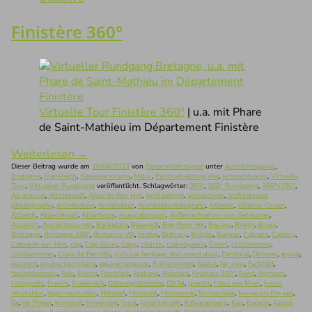
Finistère 360°
Virtuelle Tour Finistère 360°
| u.a. mit Phare
de Saint-Mathieu im Département Finistère
Weiterlesen
→
Dieser Beitrag wurde am
16/06/2023
von
Panoramafotograf
unter
Aussichtspunkt
,
Bretagne
,
Frankreich
,
Kugelpanorama
,
Natur
,
Panoramafotografie
,
schnurstracks
,
Virtuelle
Tour
,
Virtueller Rundgang
veröffentlicht. Schlagwörter:
360°
,
360° Rundgang
,
360°x180°
,
All around
,
Altsteinzeit
,
Anse de Pen Hat
,
Archäologie
,
archéologie
,
architectural
photography
,
architecture
,
Architektur
,
Architekturfotografie
,
Atlantic
,
Atlantic Ocean
,
Atlantik
,
Atlantikwall
,
Atlantique
,
Ausgrabungen
,
Außenaufnahme von Gebäuden
,
Aussicht
,
Aussichtspunkt
,
Backplate
,
Bauwerk
,
Beg Penn Hir
,
Beuzec
,
Breizh
,
Brest
,
Bretagne
,
Bretagne 360°
,
Bretagne VR
,
bridge
,
Brittany
,
Brücke
,
Bunker
,
Calvaire
,
Calvary
,
Camaret-sur-Mer
,
cap
,
Cap-Sizun
,
Cape
,
church
,
clairvoyance
,
Coast
,
cobblestone
,
cobblestones
,
Croix de Pen-Hir
,
cultural heritage documentation
,
Denkmal
,
Dolmen
,
église
,
equirect
,
equirectangulaire
,
equirectangular
,
Erbseninseln
,
falaise
,
far view
,
Farbbild
,
farsightedness
,
Fels
,
Felsen
,
Fernblick
,
Festung
,
Finistère
,
Finistère 360°
,
Fond
,
Fortress
,
Fotografie
,
France
,
Frankreich
,
Galeriegrabstätte
,
GR34
,
grande
,
Haus am Meer
,
haute
résolution
,
high-resolution
,
Himmel
,
Horizont
,
Horizontal
,
horizontale
,
house on the sea
,
Île
,
Im Freien
,
immersif
,
immersive
,
Insel
,
Jungsteinzeit
,
Kalvarienberg
,
Kap
,
Kapelle
,
Kastel