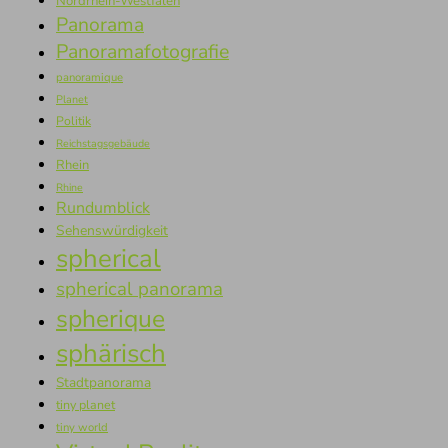
Nordrhein-Westfalen
Panorama
Panoramafotografie
panoramique
Planet
Politik
Reichstagsgebäude
Rhein
Rhine
Rundumblick
Sehenswürdigkeit
spherical
spherical panorama
spherique
sphärisch
Stadtpanorama
tiny planet
tiny world