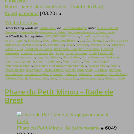
Notre-Dame-des-Naufragés – Pointe du Raz |
Kugelpanorama
| 03.2016
Weiterlesen
→
Dieser Beitrag wurde am
28/04/2023
von
Panoramafotograf
unter
Aussichtspunkt
,
Bretagne
,
Frankreich
,
Kugelpanorama
,
Natur
,
Panoramafotografie
,
schnurstracks
veröffentlicht. Schlagwörter:
360°
,
360°x180°
,
Atlantik
,
Atlantique
,
Aussicht
,
Aussichtspunkt
,
Backplate
,
Breizh
,
Bretagne
,
Brittany
,
cap
,
Cap-Sizun
,
côte
,
côte escarpée
,
equirect
,
equirectangulaire
,
equirectangular
,
Felsen
,
Fernblick
,
Finistère
,
Fond
,
Fotografie
,
France
,
GR34
,
Grand site de France
,
haute résolution
,
high-resolution
,
Horizont
,
Horizontal
,
immersif
,
immersive
,
Kap
,
Klippe
,
Kugelpanorama
,
Küste
,
Landschaft
,
Landschaftspanorama
,
large
,
Leuchtturm
,
littoral
,
Meer
,
Notre-Dame-des-Naufragés
,
panorama paysager
,
panorama sphérique
,
Panoramafoto
,
Panoramafotograf
,
Panoramafotografie
,
panoramic photography
,
panoramique
,
Paysage
,
Phare
,
Plogoff
,
Pointe du Raz
,
prévoyance
,
Réalité virtuelle
,
rochers
,
rond-point
,
Rundblick
,
Rundum
,
Rundumblick
,
Sehenswürdigkeit
,
sphärisch
,
spherical
,
spherique
,
Steilküste
,
Virtual Reality
,
virtuelle Realität
,
Visite virtuelle
,
vista
,
VR
,
vue de loin
,
vue panoramique
,
Weitsicht
,
wide
.
Phare du Petit Minou – Rade de
Brest
Phare du Petit Minou | Kugelpanorama
# 6049