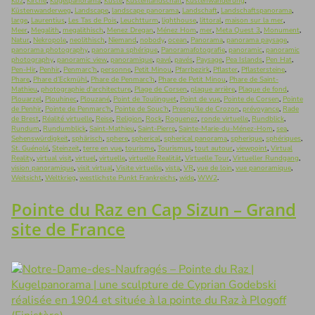
Koz
,
Kirche
,
Kugelpanorama
,
Küste
,
Küstenlandschaft
,
Küstenwanderung
,
Küstenwanderweg
,
Landscape
,
landscape panorama
,
Landschaft
,
Landschaftspanorama
,
large
,
Laurentius
,
Les Tas de Pois
,
Leuchtturm
,
lighthouse
,
littoral
,
maison sur la mer
,
Meer
,
Megalith
,
megalithisch
,
Menez Dregan
,
Ménez Hom
,
mer
,
Meta Quest 3
,
Monument
,
Natur
,
Nekropole
,
neolithisch
,
Niemand
,
nobody
,
ocean
,
Panorama
,
panorama paysage
,
panorama photography
,
panorama sphérique
,
Panoramafotografie
,
panoramic
,
panoramic
photography
,
panoramic view
,
panoramique
,
pavé
,
pavés
,
Paysage
,
Pea Islands
,
Pen Hat
,
Pen-Hir
,
Penhir
,
Penmarc’h
,
personne
,
Petit Minou
,
Pfarrbezirk
,
Pflaster
,
Pflastersteine
,
Phare
,
Phare d’Eckmühl
,
Phare de Penmarc’h
,
Phare de Petit Minou
,
Phare de Saint-
Mathieu
,
photographie d'architecture
,
Plage de Corsen
,
plaque arrière
,
Plaque de fond
,
Plouarzel
,
Plouhinec
,
Plouzané
,
Point de Toulinguet
,
Point de vue
,
Pointe de Corsen
,
Pointe
de Penhir
,
Pointe de Penmarc'h
,
Pointe de Souc’h
,
Presqu'ile de Crozon
,
prévoyance
,
Rade
de Brest
,
Réalité virtuelle
,
Reise
,
Religion
,
Rock
,
Roguenez
,
ronde virtuelle
,
Rundblick
,
Rundum
,
Rundumblick
,
Saint-Mathieu
,
Saint-Pierre
,
Sainte-Marie-du-Ménez-Hom
,
sea
,
Sehenswürdigkeit
,
sphärisch
,
sphere
,
spherical
,
spherical panorama
,
spherique
,
sphériques
,
St. Guénolé
,
Steinzeit
,
terre en vue
,
tourisme
,
Tourismus
,
tout autour
,
viewpoint
,
Virtual
Reality
,
virtual visit
,
virtuel
,
virtuelle
,
virtuelle Realität
,
Virtuelle Tour
,
Virtueller Rundgang
,
vision panoramique
,
visit virtual
,
Visite virtuelle
,
vista
,
VR
,
vue de loin
,
vue panoramique
,
Weitsicht
,
Weltkrieg
,
westlichste Punkt Frankreichs
,
wide
,
WW2
.
Pointe du Raz en Cap Sizun – Grand
site de France