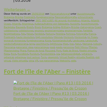
| 03.2016
Weiterlesen
→
Dieser Beitrag wurde am
25/05/2016
von
Panoramafotograf
unter
Aussichtspunkt
,
Bretagne
,
Brücke
,
Frankreich
,
Kugelpanorama
,
Panoramafotografie
,
schnurstracks
veröffentlicht. Schlagwörter:
360°
,
360°x180°
,
All around
,
Architektur
,
Atlantic
,
Atlantic
Ocean
,
Atlantik
,
Atlantique
,
Außenaufnahme von Gebäuden
,
Aussicht
,
Aussichtspunkt
,
Backplate
,
Bauwerk
,
Breizh
,
Brest
,
Bretagne
,
bridge
,
Brittany
,
Brücke
,
clairvoyance
,
Coast
,
cobblestone
,
cobblestones
,
equirect
,
equirectangulaire
,
equirectangular
,
Farbbild
,
farsightedness
,
Fels
,
Felsen
,
Fernblick
,
Festung
,
Finistère
,
Fortress
,
Fotografie
,
France
,
Frankreich
,
haute résolution
,
high-resolution
,
Himmel
,
Horizont
,
Horizontal
,
Im Freien
,
immersif
,
immersive
,
Kugelpanorama
,
Küste
,
Küstenlandschaft
,
Landscape
,
Landschaft
,
Landschaftspanorama
,
large
,
Leuchtturm
,
lighthouse
,
Meer
,
mer
,
Natur
,
Niemand
,
nobody
,
Panorama
,
panoramic view
,
panoramique
,
pavé
,
pavés
,
personne
,
Petit Minou
,
Pflaster
,
Pflastersteine
,
Phare
,
Plaque de fond
,
Plouzané
,
Pont
,
Rade de Brest
,
Réalité virtuelle
,
Reise
,
Rock
,
Rundblick
,
Rundum
,
Rundumblick
,
sea
,
Sehenswürdigkeit
,
sphärisch
,
spherical
,
spherique
,
tout autour
,
Turm
,
viewpoint
,
Virtual Reality
,
virtuelle Realität
,
visit
virtual
,
Visite virtuelle
,
vista
,
VR
,
vue panoramique
,
Weitsicht
,
wide
.
Fort de l’île de l’Aber – Finistère
Fort de l’île de l’Aber | Pano #13 | 03.2016 |
Bretagne / Finistère / Presqu’ile de Crozon