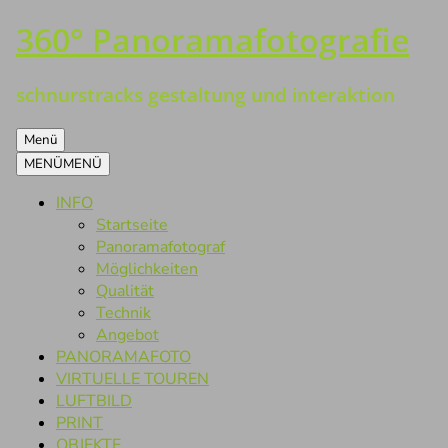
360° Panoramafotografie
Zum
Inhalt
springen
schnurstracks gestaltung und interaktion
Menü
MENÜ
MENÜ
INFO
Startseite
Panoramafotograf
Möglichkeiten
Qualität
Technik
Angebot
PANORAMAFOTO
VIRTUELLE TOUREN
LUFTBILD
PRINT
OBJEKTE