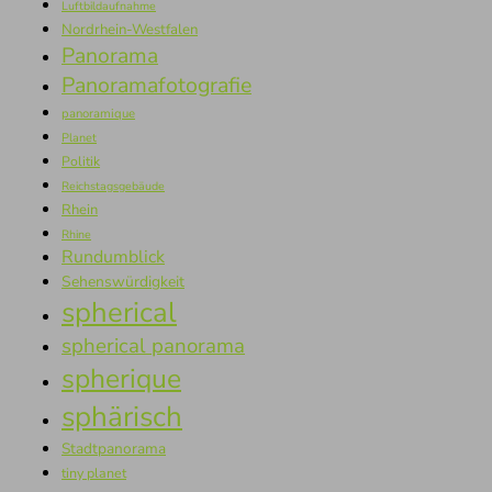
Luftbildaufnahme
Nordrhein-Westfalen
Panorama
Panoramafotografie
panoramique
Planet
Politik
Reichstagsgebäude
Rhein
Rhine
Rundumblick
Sehenswürdigkeit
spherical
spherical panorama
spherique
sphärisch
Stadtpanorama
tiny planet