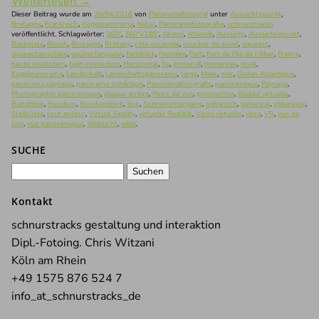
Weiterlesen
→
Dieser Beitrag wurde am
26/04/2016
von
Panoramafotograf
unter
Aussichtspunkt
,
Bretagne
,
Frankreich
,
Kugelpanorama
,
Natur
,
Panoramafotografie
,
schnurstracks
veröffentlicht. Schlagwörter:
360°
,
360°x180°
,
Abend
,
Atlantik
,
Aussicht
,
Aussichtspunkt
,
Backplate
,
Breizh
,
Bretagne
,
Brittany
,
côte escarpée
,
coucher de soleil
,
equirect
,
equirectangulaire
,
equirectangular
,
Fernblick
,
Finistère
,
Fort
,
Fort de l'île de l'Aber
,
France
,
haute résolution
,
high-resolution
,
Horizontal
,
Île
,
immersif
,
immersive
,
Insel
,
Kugelpanorama
,
Landschaft
,
Landschaftspanorama
,
large
,
Meer
,
mer
,
Océan Atlantique
,
panorama paysage
,
panorama sphérique
,
Panoramafotografie
,
panoramique
,
Paysage
,
Photographie panoramique
,
plaque arrière
,
Point de vue
,
prospective
,
Réalité virtuelle
,
Rundblick
,
Rundum
,
Rundumblick
,
Soir
,
Sonnenuntergang
,
sphärisch
,
spherical
,
spherique
,
Steilküste
,
tout autour
,
Virtual Reality
,
virtuelle Realität
,
Visite virtuelle
,
vista
,
VR
,
vue de
loin
,
vue panoramique
,
Weitsicht
,
wide
.
SUCHE
Suchen
nach:
Kontakt
schnurstracks gestaltung und interaktion
Dipl.-Fotoing. Chris Witzani
Köln am Rhein
+49 1575 876 524 7
info_at_schnurstracks_de