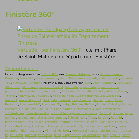
Finistère 360°
Virtuelle Tour Finistère 360°
| u.a. mit Phare
de Saint-Mathieu im Département Finistère
Weiterlesen
→
Dieser Beitrag wurde am
16/06/2023
von
Panoramafotograf
unter
Aussichtspunkt
,
Bretagne
,
Frankreich
,
Kugelpanorama
,
Natur
,
Panoramafotografie
,
schnurstracks
,
Virtuelle
Tour
,
Virtueller Rundgang
veröffentlicht. Schlagwörter:
360°
,
360° Rundgang
,
360°x180°
,
All around
,
Altsteinzeit
,
Anse de Pen Hat
,
Archäologie
,
archéologie
,
architectural
photography
,
architecture
,
Architektur
,
Architekturfotografie
,
Atlantic
,
Atlantic Ocean
,
Atlantik
,
Atlantikwall
,
Atlantique
,
Ausgrabungen
,
Außenaufnahme von Gebäuden
,
Aussicht
,
Aussichtspunkt
,
Backplate
,
Bauwerk
,
Beg Penn Hir
,
Beuzec
,
Breizh
,
Brest
,
Bretagne
,
Bretagne 360°
,
Bretagne VR
,
bridge
,
Brittany
,
Brücke
,
Bunker
,
Calvaire
,
Calvary
,
Camaret-sur-Mer
,
cap
,
Cap-Sizun
,
Cape
,
church
,
clairvoyance
,
Coast
,
cobblestone
,
cobblestones
,
Croix de Pen-Hir
,
cultural heritage documentation
,
Denkmal
,
Dolmen
,
église
,
equirect
,
equirectangulaire
,
equirectangular
,
Erbseninseln
,
falaise
,
far view
,
Farbbild
,
farsightedness
,
Fels
,
Felsen
,
Fernblick
,
Festung
,
Finistère
,
Finistère 360°
,
Fond
,
Fortress
,
Fotografie
,
France
,
Frankreich
,
Galeriegrabstätte
,
GR34
,
grande
,
Haus am Meer
,
haute
résolution
,
high-resolution
,
Himmel
,
Horizont
,
Horizontal
,
horizontale
,
house on the sea
,
Île
,
Im Freien
,
immersif
,
immersive
,
Insel
,
Jungsteinzeit
,
Kalvarienberg
,
Kap
,
Kapelle
,
Kastel