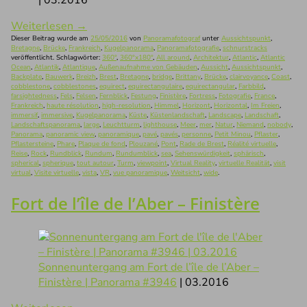
Weiterlesen
→
Dieser Beitrag wurde am
25/05/2016
von
Panoramafotograf
unter
Aussichtspunkt
,
Bretagne
,
Brücke
,
Frankreich
,
Kugelpanorama
,
Panoramafotografie
,
schnurstracks
veröffentlicht. Schlagwörter:
360°
,
360°x180°
,
All around
,
Architektur
,
Atlantic
,
Atlantic
Ocean
,
Atlantik
,
Atlantique
,
Außenaufnahme von Gebäuden
,
Aussicht
,
Aussichtspunkt
,
Backplate
,
Bauwerk
,
Breizh
,
Brest
,
Bretagne
,
bridge
,
Brittany
,
Brücke
,
clairvoyance
,
Coast
,
cobblestone
,
cobblestones
,
equirect
,
equirectangulaire
,
equirectangular
,
Farbbild
,
farsightedness
,
Fels
,
Felsen
,
Fernblick
,
Festung
,
Finistère
,
Fortress
,
Fotografie
,
France
,
Frankreich
,
haute résolution
,
high-resolution
,
Himmel
,
Horizont
,
Horizontal
,
Im Freien
,
immersif
,
immersive
,
Kugelpanorama
,
Küste
,
Küstenlandschaft
,
Landscape
,
Landschaft
,
Landschaftspanorama
,
large
,
Leuchtturm
,
lighthouse
,
Meer
,
mer
,
Natur
,
Niemand
,
nobody
,
Panorama
,
panoramic view
,
panoramique
,
pavé
,
pavés
,
personne
,
Petit Minou
,
Pflaster
,
Pflastersteine
,
Phare
,
Plaque de fond
,
Plouzané
,
Pont
,
Rade de Brest
,
Réalité virtuelle
,
Reise
,
Rock
,
Rundblick
,
Rundum
,
Rundumblick
,
sea
,
Sehenswürdigkeit
,
sphärisch
,
spherical
,
spherique
,
tout autour
,
Turm
,
viewpoint
,
Virtual Reality
,
virtuelle Realität
,
visit
virtual
,
Visite virtuelle
,
vista
,
VR
,
vue panoramique
,
Weitsicht
,
wide
.
Fort de l’île de l’Aber – Finistère
Sonnenuntergang am Fort de l’île de l’Aber –
Finistère | Panorama #3946
| 03.2016