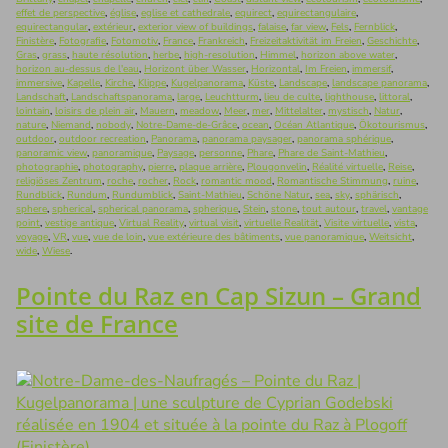
effet de perspective
,
église
,
eglise et cathedrale
,
equirect
,
equirectangulaire
,
equirectangular
,
extérieur
,
exterior view of buildings
,
falaise
,
far view
,
Fels
,
Fernblick
,
Finistère
,
Fotografie
,
Fotomotiv
,
France
,
Frankreich
,
Freizeitaktivität im Freien
,
Geschichte
,
Gras
,
grass
,
haute résolution
,
herbe
,
high-resolution
,
Himmel
,
horizon above water
,
horizon au-dessus de l'eau
,
Horizont über Wasser
,
Horizontal
,
Im Freien
,
immersif
,
immersive
,
Kapelle
,
Kirche
,
Klippe
,
Kugelpanorama
,
Küste
,
Landscape
,
landscape panorama
,
Landschaft
,
Landschaftspanorama
,
large
,
Leuchtturm
,
lieu de culte
,
lighthouse
,
littoral
,
lointain
,
loisirs de plein air
,
Mauern
,
meadow
,
Meer
,
mer
,
Mittelalter
,
mystisch
,
Natur
,
nature
,
Niemand
,
nobody
,
Notre-Dame-de-Grâce
,
ocean
,
Océan Atlantique
,
Ökotourismus
,
outdoor
,
outdoor recreation
,
Panorama
,
panorama paysager
,
panorama sphérique
,
panoramic view
,
panoramique
,
Paysage
,
personne
,
Phare
,
Phare de Saint-Mathieu
,
photographie
,
photography
,
pierre
,
plaque arrière
,
Plougonvelin
,
Réalité virtuelle
,
Reise
,
religiöses Zentrum
,
roche
,
rocher
,
Rock
,
romantic mood
,
Romantische Stimmung
,
ruine
,
Rundblick
,
Rundum
,
Rundumblick
,
Saint-Mathieu
,
Schöne Natur
,
sea
,
sky
,
sphärisch
,
sphere
,
spherical
,
spherical panorama
,
spherique
,
Stein
,
stone
,
tout autour
,
travel
,
vantage
point
,
vestige antique
,
Virtual Reality
,
virtual visit
,
virtuelle Realität
,
Visite virtuelle
,
vista
,
voyage
,
VR
,
vue
,
vue de loin
,
vue extérieure des bâtiments
,
vue panoramique
,
Weitsicht
,
wide
,
Wiese
.
Pointe du Raz en Cap Sizun – Grand
site de France