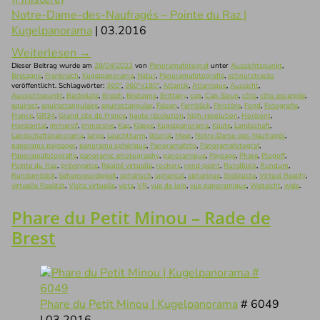
Notre-Dame-des-Naufragés – Pointe du Raz |
Kugelpanorama
| 03.2016
Weiterlesen
→
Dieser Beitrag wurde am
28/04/2023
von
Panoramafotograf
unter
Aussichtspunkt
,
Bretagne
,
Frankreich
,
Kugelpanorama
,
Natur
,
Panoramafotografie
,
schnurstracks
veröffentlicht. Schlagwörter:
360°
,
360°x180°
,
Atlantik
,
Atlantique
,
Aussicht
,
Aussichtspunkt
,
Backplate
,
Breizh
,
Bretagne
,
Brittany
,
cap
,
Cap-Sizun
,
côte
,
côte escarpée
,
equirect
,
equirectangulaire
,
equirectangular
,
Felsen
,
Fernblick
,
Finistère
,
Fond
,
Fotografie
,
France
,
GR34
,
Grand site de France
,
haute résolution
,
high-resolution
,
Horizont
,
Horizontal
,
immersif
,
immersive
,
Kap
,
Klippe
,
Kugelpanorama
,
Küste
,
Landschaft
,
Landschaftspanorama
,
large
,
Leuchtturm
,
littoral
,
Meer
,
Notre-Dame-des-Naufragés
,
panorama paysager
,
panorama sphérique
,
Panoramafoto
,
Panoramafotograf
,
Panoramafotografie
,
panoramic photography
,
panoramique
,
Paysage
,
Phare
,
Plogoff
,
Pointe du Raz
,
prévoyance
,
Réalité virtuelle
,
rochers
,
rond-point
,
Rundblick
,
Rundum
,
Rundumblick
,
Sehenswürdigkeit
,
sphärisch
,
spherical
,
spherique
,
Steilküste
,
Virtual Reality
,
virtuelle Realität
,
Visite virtuelle
,
vista
,
VR
,
vue de loin
,
vue panoramique
,
Weitsicht
,
wide
.
Phare du Petit Minou – Rade de
Brest
Phare du Petit Minou | Kugelpanorama
# 6049
| 03.2016