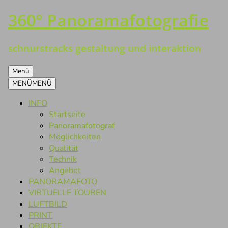
360° Panoramafotografie
Zum
Inhalt
springen
schnurstracks gestaltung und interaktion
Menü
MENÜ
MENÜ
INFO
Startseite
Panoramafotograf
Möglichkeiten
Qualität
Technik
Angebot
PANORAMAFOTO
VIRTUELLE TOUREN
LUFTBILD
PRINT
OBJEKTE