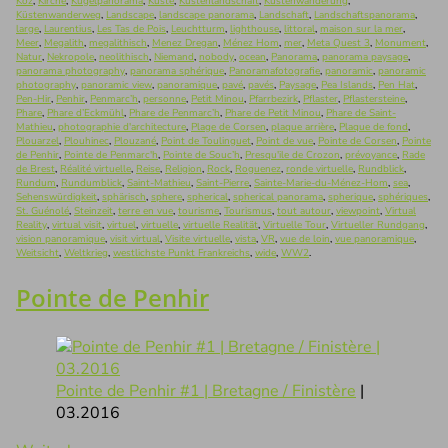
Koz
,
Kirche
,
Kugelpanorama
,
Küste
,
Küstenlandschaft
,
Küstenwanderung
,
Küstenwanderweg
,
Landscape
,
landscape panorama
,
Landschaft
,
Landschaftspanorama
,
large
,
Laurentius
,
Les Tas de Pois
,
Leuchtturm
,
lighthouse
,
littoral
,
maison sur la mer
,
Meer
,
Megalith
,
megalithisch
,
Menez Dregan
,
Ménez Hom
,
mer
,
Meta Quest 3
,
Monument
,
Natur
,
Nekropole
,
neolithisch
,
Niemand
,
nobody
,
ocean
,
Panorama
,
panorama paysage
,
panorama photography
,
panorama sphérique
,
Panoramafotografie
,
panoramic
,
panoramic
photography
,
panoramic view
,
panoramique
,
pavé
,
pavés
,
Paysage
,
Pea Islands
,
Pen Hat
,
Pen-Hir
,
Penhir
,
Penmarc’h
,
personne
,
Petit Minou
,
Pfarrbezirk
,
Pflaster
,
Pflastersteine
,
Phare
,
Phare d’Eckmühl
,
Phare de Penmarc’h
,
Phare de Petit Minou
,
Phare de Saint-
Mathieu
,
photographie d'architecture
,
Plage de Corsen
,
plaque arrière
,
Plaque de fond
,
Plouarzel
,
Plouhinec
,
Plouzané
,
Point de Toulinguet
,
Point de vue
,
Pointe de Corsen
,
Pointe
de Penhir
,
Pointe de Penmarc'h
,
Pointe de Souc’h
,
Presqu'ile de Crozon
,
prévoyance
,
Rade
de Brest
,
Réalité virtuelle
,
Reise
,
Religion
,
Rock
,
Roguenez
,
ronde virtuelle
,
Rundblick
,
Rundum
,
Rundumblick
,
Saint-Mathieu
,
Saint-Pierre
,
Sainte-Marie-du-Ménez-Hom
,
sea
,
Sehenswürdigkeit
,
sphärisch
,
sphere
,
spherical
,
spherical panorama
,
spherique
,
sphériques
,
St. Guénolé
,
Steinzeit
,
terre en vue
,
tourisme
,
Tourismus
,
tout autour
,
viewpoint
,
Virtual
Reality
,
virtual visit
,
virtuel
,
virtuelle
,
virtuelle Realität
,
Virtuelle Tour
,
Virtueller Rundgang
,
vision panoramique
,
visit virtual
,
Visite virtuelle
,
vista
,
VR
,
vue de loin
,
vue panoramique
,
Weitsicht
,
Weltkrieg
,
westlichste Punkt Frankreichs
,
wide
,
WW2
.
Pointe de Penhir
Pointe de Penhir #1 | Bretagne / Finistère
|
03.2016