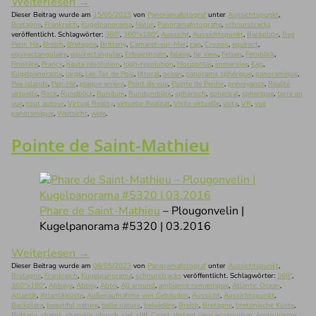
Weiterlesen
→
Dieser Beitrag wurde am
15/05/2023
von
Panoramafotograf
unter
Aussichtspunkt
,
Bretagne
,
Frankreich
,
Kugelpanorama
,
Natur
,
Panoramafotografie
,
schnurstracks
veröffentlicht. Schlagwörter:
360°
,
360°x180°
,
Aussicht
,
Aussichtspunkt
,
Backplate
,
Beg
Penn Hir
,
Breizh
,
Bretagne
,
Brittany
,
Camaret-sur-Mer
,
cap
,
Crozon
,
equirect
,
equirectangulaire
,
equirectangular
,
Erbseninseln
,
falaise
,
far view
,
Felsen
,
Fernblick
,
Finistère
,
France
,
haute résolution
,
high-resolution
,
Horizontal
,
immersive
,
Kap
,
Kugelpanorama
,
large
,
Les Tas de Pois
,
littoral
,
ocean
,
panorama sphérique
,
panoramique
,
Pea Islands
,
Pen-Hir
,
plaque arrière
,
Point de vue
,
Pointe de Penhir
,
prévoyance
,
Réalité
virtuelle
,
Rock
,
Rundblick
,
Rundum
,
Rundumblick
,
sphärisch
,
spherical
,
spherique
,
terre en
vue
,
tout autour
,
Virtual Reality
,
virtuelle Realität
,
Visite virtuelle
,
vista
,
VR
,
vue
panoramique
,
Weitsicht
,
wide
.
Pointe de Saint-Mathieu
Phare de Saint-Mathieu
– Plougonvelin |
Kugelpanorama #5320 | 03.2016
Weiterlesen
→
Dieser Beitrag wurde am
08/05/2023
von
Panoramafotograf
unter
Aussichtspunkt
,
Bretagne
,
Frankreich
,
Kugelpanorama
,
schnurstracks
veröffentlicht. Schlagwörter:
360°
,
360°x180°
,
Abbaye
,
Abbey
,
Abtei
,
All around
,
ambiance romantique
,
Atlantic Ocean
,
Atlantik
,
Atlantikküste
,
Außenaufnahme von Gebäuden
,
Aussicht
,
Aussichtspunkt
,
Backplate
,
beautiful nature
,
belle nature
,
belvédère
,
Breizh
,
Bretagne
,
bretonische Küste
,
Brittany
,
chapel
,
chapelle
,
church
,
ciel
,
cliff
,
Coast
,
distant view
,
ecotourism
,
écotourisme
,