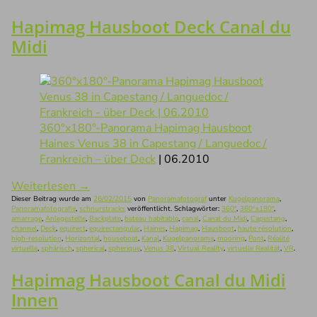
Hapimag Hausboot Deck Canal du
Midi
360°x180°-Panorama Hapimag Hausboot
Haines Venus 38 in Capestang / Languedoc /
Frankreich – über Deck
| 06.2010
Weiterlesen
→
Dieser Beitrag wurde am
26/02/2015
von
Panoramafotograf
unter
Kugelpanorama
,
Panoramafotografie
,
schnurstracks
veröffentlicht. Schlagwörter:
360°
,
360°x180°
,
amarrage
,
Anlegestelle
,
Backplate
,
bateau habitable
,
canal
,
Canal du Midi
,
Capestang
,
channel
,
Deck
,
equirect
,
equirectangular
,
Haines
,
Hapimag
,
Hausboot
,
haute résolution
,
high-resolution
,
Horizontal
,
houseboat
,
Kanal
,
Kugelpanorama
,
mooring
,
Pont
,
Réalité
virtuelle
,
sphärisch
,
spherical
,
spherique
,
Venus 38
,
Virtual Reality
,
virtuelle Realität
,
VR
.
Hapimag Hausboot Canal du Midi
Innen