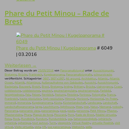
Phare du Petit Minou – Rade de
Brest
Phare du Petit Minou | Kugelpanorama
# 6049
| 03.2016
Weiterlesen
→
Dieser Beitrag wurde am
25/05/2016
von
Panoramafotograf
unter
Aussichtspunkt
,
Bretagne
,
Brücke
,
Frankreich
,
Kugelpanorama
,
Panoramafotografie
,
schnurstracks
veröffentlicht. Schlagwörter:
360°
,
360°x180°
,
All around
,
Architektur
,
Atlantic
,
Atlantic
Ocean
,
Atlantik
,
Atlantique
,
Außenaufnahme von Gebäuden
,
Aussicht
,
Aussichtspunkt
,
Backplate
,
Bauwerk
,
Breizh
,
Brest
,
Bretagne
,
bridge
,
Brittany
,
Brücke
,
clairvoyance
,
Coast
,
cobblestone
,
cobblestones
,
equirect
,
equirectangulaire
,
equirectangular
,
Farbbild
,
farsightedness
,
Fels
,
Felsen
,
Fernblick
,
Festung
,
Finistère
,
Fortress
,
Fotografie
,
France
,
Frankreich
,
haute résolution
,
high-resolution
,
Himmel
,
Horizont
,
Horizontal
,
Im Freien
,
immersif
,
immersive
,
Kugelpanorama
,
Küste
,
Küstenlandschaft
,
Landscape
,
Landschaft
,
Landschaftspanorama
,
large
,
Leuchtturm
,
lighthouse
,
Meer
,
mer
,
Natur
,
Niemand
,
nobody
,
Panorama
,
panoramic view
,
panoramique
,
pavé
,
pavés
,
personne
,
Petit Minou
,
Pflaster
,
Pflastersteine
,
Phare
,
Plaque de fond
,
Plouzané
,
Pont
,
Rade de Brest
,
Réalité virtuelle
,
Reise
,
Rock
,
Rundblick
,
Rundum
,
Rundumblick
,
sea
,
Sehenswürdigkeit
,
sphärisch
,
spherical
,
spherique
,
tout autour
,
Turm
,
viewpoint
,
Virtual Reality
,
virtuelle Realität
,
visit
virtual
,
Visite virtuelle
,
vista
,
VR
,
vue panoramique
,
Weitsicht
,
wide
.