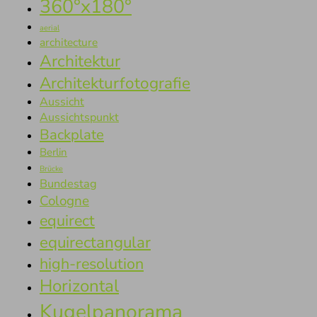
360°x180°
aerial
architecture
Architektur
Architekturfotografie
Aussicht
Aussichtspunkt
Backplate
Berlin
Brücke
Bundestag
Cologne
equirect
equirectangular
high-resolution
Horizontal
Kugelpanorama