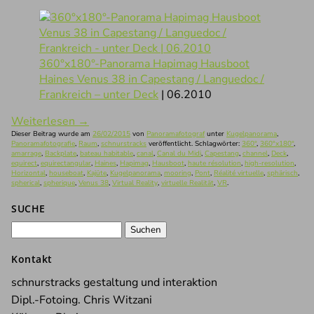
360°x180°-Panorama Hapimag Hausboot
Haines Venus 38 in Capestang / Languedoc /
Frankreich – unter Deck
| 06.2010
Weiterlesen
→
Dieser Beitrag wurde am
26/02/2015
von
Panoramafotograf
unter
Kugelpanorama
,
Panoramafotografie
,
Raum
,
schnurstracks
veröffentlicht. Schlagwörter:
360°
,
360°x180°
,
amarrage
,
Backplate
,
bateau habitable
,
canal
,
Canal du Midi
,
Capestang
,
channel
,
Deck
,
equirect
,
equirectangular
,
Haines
,
Hapimag
,
Hausboot
,
haute résolution
,
high-resolution
,
Horizontal
,
houseboat
,
Kajüte
,
Kugelpanorama
,
mooring
,
Pont
,
Réalité virtuelle
,
sphärisch
,
spherical
,
spherique
,
Venus 38
,
Virtual Reality
,
virtuelle Realität
,
VR
.
SUCHE
Suchen
nach:
Kontakt
schnurstracks gestaltung und interaktion
Dipl.-Fotoing. Chris Witzani