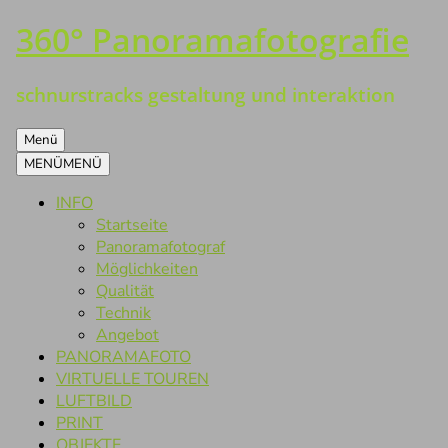
360° Panoramafotografie
Zum
Inhalt
springen
schnurstracks gestaltung und interaktion
Menü
MENÜ
MENÜ
INFO
Startseite
Panoramafotograf
Möglichkeiten
Qualität
Technik
Angebot
PANORAMAFOTO
VIRTUELLE TOUREN
LUFTBILD
PRINT
OBJEKTE