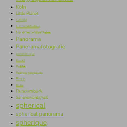
Köln
Little Planet
Luftbild
Luftbildaufnahme
Nordrhein-Westfalen
Panorama
Panoramafotografie
panoramique
Planet
Politik
Reichstagsgebäude
Rhein
Rhine
Rundumblick
Sehenswürdigkeit
spherical
spherical panorama
spherique