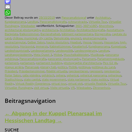
Facebook
Mastodon
Email
WhatsApp
Dieser Beitrag wurde am
29/10/2019
von
Panoramafotograf
unter
Architektur
,
Kugelpanorama
,
Landtag
,
Panoramafotografie
,
schnurstracks
,
Virtuelle Tour
,
Virtueller
Rundgang
,
Wiesbaden
veröffentlicht. Schlagwörter:
360°
,
360°x180°
,
Ahornholz
,
architectural photography
,
architecture
,
Architektur
,
Architekturfotografie
,
Ausstattung
,
Backplate
,
Balkonzimmer
,
Barrierefreiheit
,
bâtiment parlementaire
,
Bürgernähe
,
capitale du
Land
,
château municipal
,
city castle
,
Demokratie
,
equirect
,
equirectangulaire
,
equirectangular
,
Gelber Salon
,
haute résolution
,
Headset
,
Hesse
,
Hessen
,
Hessentag
,
high-
resolution
,
Horizontal
,
immersiv
,
Kabinettzimmer
,
Kavalierhof
,
Kugelpanorama
,
Kuppelsaal
,
Landeshauptstadt
,
Landesparlament
,
Landespolitik
,
Landesregierung
,
Landtag
,
Landtagspräsidentin
,
Meta Quest 3
,
Möbel
,
Muschelkalkböden
,
Musiksaal
,
panorama
sphérique
,
Panoramafotografie
,
panoramic photography
,
Parlament
,
Parlamentsgebäude
,
parlement
,
parliament
,
parliament building
,
photographie d'architecture
,
Pico G2 4k
,
plaque arrière
,
Plenarsaal
,
plenary hall
,
politics
,
Politik
,
politique
,
politique du Land
,
Präsident
,
Präsidentenzimmer
,
Réalité virtuelle
,
repräsentieren
,
represent
,
représenter
,
Roter Salon
,
salle plénière
,
sphärisch
,
sphere
,
spherical
,
spherical panorama
,
spherique
,
Stadtschloss
,
state capital
,
state government
,
state parliament
,
state politics
,
Virtual
Reality
,
Virtual Reality Experience
,
virtual tour
,
virtual visit
,
virtuelle Realität
,
Virtuelle Tour
,
Virtueller Rundgang
,
visit virtual
,
Visite virtuelle
,
VR
,
Wiesbaden
,
Zitronenholz
.
Beitragsnavigation
←
Abgang in der Kuppel
Plenarsaal im
Hessischen Landtag
→
SUCHE