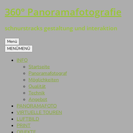
360° Panoramafotografie
Zum
Inhalt
springen
schnurstracks gestaltung und interaktion
Menü
MENÜ
MENÜ
INFO
Startseite
Panoramafotograf
Möglichkeiten
Qualität
Technik
Angebot
PANORAMAFOTO
VIRTUELLE TOUREN
LUFTBILD
PRINT
OBJEKTE