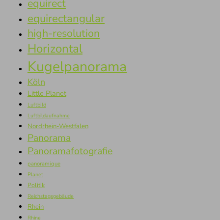
equirect
equirectangular
high-resolution
Horizontal
Kugelpanorama
Köln
Little Planet
Luftbild
Luftbildaufnahme
Nordrhein-Westfalen
Panorama
Panoramafotografie
panoramique
Planet
Politik
Reichstagsgebäude
Rhein
Rhine