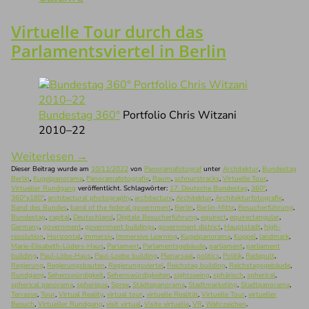
Virtuelle Tour durch das
Parlamentsviertel in Berlin
Bundestag 360°
Portfolio Chris Witzani
2010–22
Weiterlesen
→
Dieser Beitrag wurde am
10/11/2022
von
Panoramafotograf
unter
Architektur
,
Bundestag
Berlin
,
Kugelpanorama
,
Panoramafotografie
,
Raum
,
schnurstracks
,
Virtuelle Tour
,
Virtueller Rundgang
veröffentlicht. Schlagwörter:
17. Deutsche Bundestag
,
360°
,
360°x180°
,
architectural photography
,
architecture
,
Architektur
,
Architekturfotografie
,
Band des Bundes
,
band of the federal government
,
Berlin
,
Berlin-Mitte
,
Besucherführung
,
Bundestag
,
capital
,
Deutschland
,
Digitale Besucherführung
,
equirect
,
equirectangular
,
Germany
,
government
,
government buildings
,
government district
,
Hauptstadt
,
high-
resolution
,
Horizontal
,
immersiv
,
Immersive Learning
,
Kugelpanorama
,
Kuppel
,
landmark
,
Marie-Elisabeth-Lüders-Haus
,
Parlament
,
Parlamentsgebäude
,
parliament
,
parliament
building
,
Paul-Löbe-Haus
,
Paul-Loebe building
,
Plenarsaal
,
politics
,
Politik
,
Redepult
,
Regierung
,
Regierungsbauten
,
Regierungsviertel
,
Reichstag building
,
Reichstagsgebäude
,
Rundgang
,
Sehenswürdigkeit
,
Sehenswürdigkeiten
,
sightseeing
,
sphärisch
,
spherical
,
spherical panorama
,
spherique
,
Spree
,
Städtepanorama
,
Stadtmarketing
,
Stadtpanorama
,
Terrasse
,
Tour
,
Virtual Reality
,
virtual tour
,
virtuelle Realität
,
Virtuelle Tour
,
virtueller
Besuch
,
Virtueller Rundgang
,
visit virtual
,
Visite virtuelle
,
VR
,
Wahrzeichen
.