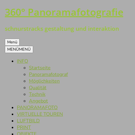
360° Panoramafotografie
Zum
Inhalt
springen
schnurstracks gestaltung und interaktion
Menü
MENÜ
MENÜ
INFO
Startseite
Panoramafotograf
Möglichkeiten
Qualität
Technik
Angebot
PANORAMAFOTO
VIRTUELLE TOUREN
LUFTBILD
PRINT
OBJEKTE