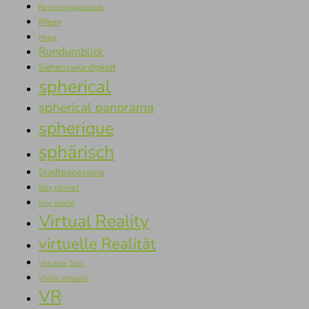
Reichstagsgebäude
Rhein
Rhine
Rundumblick
Sehenswürdigkeit
spherical
spherical panorama
spherique
sphärisch
Stadtpanorama
tiny planet
tiny world
Virtual Reality
virtuelle Realität
Virtuelle Tour
Visite virtuelle
VR