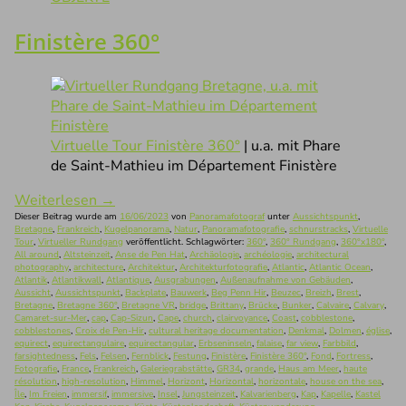
Finistère 360°
Virtuelle Tour Finistère 360°
| u.a. mit Phare
de Saint-Mathieu im Département Finistère
Weiterlesen
→
Dieser Beitrag wurde am
16/06/2023
von
Panoramafotograf
unter
Aussichtspunkt
,
Bretagne
,
Frankreich
,
Kugelpanorama
,
Natur
,
Panoramafotografie
,
schnurstracks
,
Virtuelle
Tour
,
Virtueller Rundgang
veröffentlicht. Schlagwörter:
360°
,
360° Rundgang
,
360°x180°
,
All around
,
Altsteinzeit
,
Anse de Pen Hat
,
Archäologie
,
archéologie
,
architectural
photography
,
architecture
,
Architektur
,
Architekturfotografie
,
Atlantic
,
Atlantic Ocean
,
Atlantik
,
Atlantikwall
,
Atlantique
,
Ausgrabungen
,
Außenaufnahme von Gebäuden
,
Aussicht
,
Aussichtspunkt
,
Backplate
,
Bauwerk
,
Beg Penn Hir
,
Beuzec
,
Breizh
,
Brest
,
Bretagne
,
Bretagne 360°
,
Bretagne VR
,
bridge
,
Brittany
,
Brücke
,
Bunker
,
Calvaire
,
Calvary
,
Camaret-sur-Mer
,
cap
,
Cap-Sizun
,
Cape
,
church
,
clairvoyance
,
Coast
,
cobblestone
,
cobblestones
,
Croix de Pen-Hir
,
cultural heritage documentation
,
Denkmal
,
Dolmen
,
église
,
equirect
,
equirectangulaire
,
equirectangular
,
Erbseninseln
,
falaise
,
far view
,
Farbbild
,
farsightedness
,
Fels
,
Felsen
,
Fernblick
,
Festung
,
Finistère
,
Finistère 360°
,
Fond
,
Fortress
,
Fotografie
,
France
,
Frankreich
,
Galeriegrabstätte
,
GR34
,
grande
,
Haus am Meer
,
haute
résolution
,
high-resolution
,
Himmel
,
Horizont
,
Horizontal
,
horizontale
,
house on the sea
,
Île
,
Im Freien
,
immersif
,
immersive
,
Insel
,
Jungsteinzeit
,
Kalvarienberg
,
Kap
,
Kapelle
,
Kastel