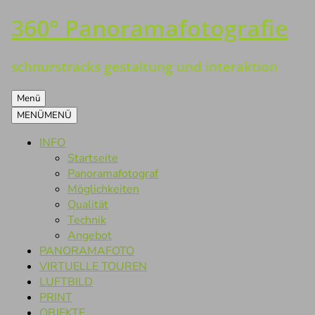
360° Panoramafotografie
Zum
Inhalt
springen
schnurstracks gestaltung und interaktion
Menü
MENÜ
MENÜ
INFO
Startseite
Panoramafotograf
Möglichkeiten
Qualität
Technik
Angebot
PANORAMAFOTO
VIRTUELLE TOUREN
LUFTBILD
PRINT
OBJEKTE