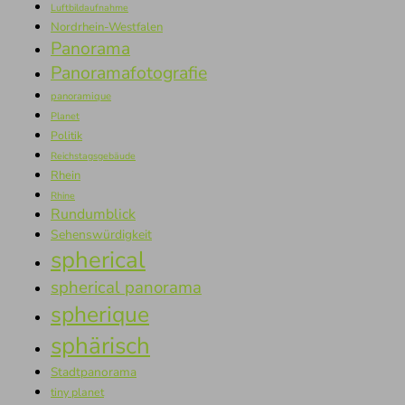
Luftbildaufnahme
Nordrhein-Westfalen
Panorama
Panoramafotografie
panoramique
Planet
Politik
Reichstagsgebäude
Rhein
Rhine
Rundumblick
Sehenswürdigkeit
spherical
spherical panorama
spherique
sphärisch
Stadtpanorama
tiny planet