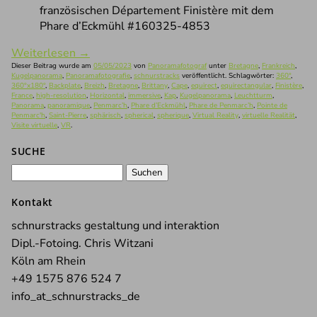
französischen Département Finistère mit dem
Phare d’Eckmühl #160325-4853
Weiterlesen
→
Dieser Beitrag wurde am
05/05/2023
von
Panoramafotograf
unter
Bretagne
,
Frankreich
,
Kugelpanorama
,
Panoramafotografie
,
schnurstracks
veröffentlicht. Schlagwörter:
360°
,
360°x180°
,
Backplate
,
Breizh
,
Bretagne
,
Brittany
,
Cape
,
equirect
,
equirectangular
,
Finistère
,
France
,
high-resolution
,
Horizontal
,
immersive
,
Kap
,
Kugelpanorama
,
Leuchtturm
,
Panorama
,
panoramique
,
Penmarc’h
,
Phare d’Eckmühl
,
Phare de Penmarc’h
,
Pointe de
Penmarc'h
,
Saint-Pierre
,
sphärisch
,
spherical
,
spherique
,
Virtual Reality
,
virtuelle Realität
,
Visite virtuelle
,
VR
.
SUCHE
Suchen
nach:
Kontakt
schnurstracks gestaltung und interaktion
Dipl.-Fotoing. Chris Witzani
Köln am Rhein
+49 1575 876 524 7
info_at_schnurstracks_de