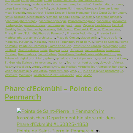
Koz
,
Kirche
,
Kugelpanorama
,
Küste
,
Küstenlandschaft
,
Küstenwanderung
,
Küstenwanderweg
,
Landscape
,
landscape panorama
,
Landschaft
,
Landschaftspanorama
,
large
,
Laurentius
,
Les Tas de Pois
,
Leuchtturm
,
lighthouse
,
littoral
,
maison sur la mer
,
Meer
,
Megalith
,
megalithisch
,
Menez Dregan
,
Ménez Hom
,
mer
,
Meta Quest 3
,
Monument
,
Natur
,
Nekropole
,
neolithisch
,
Niemand
,
nobody
,
ocean
,
Panorama
,
panorama paysage
,
panorama photography
,
panorama sphérique
,
Panoramafotografie
,
panoramic
,
panoramic
photography
,
panoramic view
,
panoramique
,
pavé
,
pavés
,
Paysage
,
Pea Islands
,
Pen Hat
,
Pen-Hir
,
Penhir
,
Penmarc’h
,
personne
,
Petit Minou
,
Pfarrbezirk
,
Pflaster
,
Pflastersteine
,
Phare
,
Phare d’Eckmühl
,
Phare de Penmarc’h
,
Phare de Petit Minou
,
Phare de Saint-
Mathieu
,
photographie d'architecture
,
Plage de Corsen
,
plaque arrière
,
Plaque de fond
,
Plouarzel
,
Plouhinec
,
Plouzané
,
Point de Toulinguet
,
Point de vue
,
Pointe de Corsen
,
Pointe
de Penhir
,
Pointe de Penmarc'h
,
Pointe de Souc’h
,
Presqu'ile de Crozon
,
prévoyance
,
Rade
de Brest
,
Réalité virtuelle
,
Reise
,
Religion
,
Rock
,
Roguenez
,
ronde virtuelle
,
Rundblick
,
Rundum
,
Rundumblick
,
Saint-Mathieu
,
Saint-Pierre
,
Sainte-Marie-du-Ménez-Hom
,
sea
,
Sehenswürdigkeit
,
sphärisch
,
sphere
,
spherical
,
spherical panorama
,
spherique
,
sphériques
,
St. Guénolé
,
Steinzeit
,
terre en vue
,
tourisme
,
Tourismus
,
tout autour
,
viewpoint
,
Virtual
Reality
,
virtual visit
,
virtuel
,
virtuelle
,
virtuelle Realität
,
Virtuelle Tour
,
Virtueller Rundgang
,
vision panoramique
,
visit virtual
,
Visite virtuelle
,
vista
,
VR
,
vue de loin
,
vue panoramique
,
Weitsicht
,
Weltkrieg
,
westlichste Punkt Frankreichs
,
wide
,
WW2
.
Phare d’Eckmühl – Pointe de
Penmarc’h
Pointe de Saint-Pierre in Penmarc’h
im