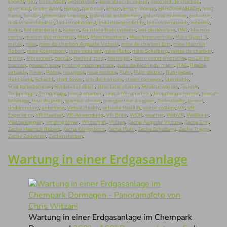
ESSEN
,
Flöz
,
fosse Adolf
,
Gedenkstein
,
générateur de vapeur
,
gisement de charbon
,
glueckauf
,
Grube Adolf
,
Hamm
,
hard coal
,
Herne
,
Herne-Wanne
,
HERZOGENRATH
,
hoist
frame
,
houille
,
Immersive Learning
,
industrial architecture
,
industrial museum
,
Industrie
,
Industriearchitektur
,
Industriefotograf
,
Industriegeschichte
,
Industriemuseum
,
industry
,
Kohle
,
Kohleförderung
,
Kokerei
,
Kunststoffrohrsysteme
,
lieu de dévotion
,
LWL
,
Machine
centre
,
maison des machines
,
Marl
,
Maschinenhaus
,
Maschinenzentrale
,
Meta Quest 3
,
météo
,
mine
,
mine de charbon Auguste Victoria
,
mine de charbon Erin
,
mine Heinrich
Robert
,
mine Königsborn
,
mine mourant
,
mine Pluto
,
mine Schafberg
,
mines de charbon
,
mining
,
Monument
,
nacelle
,
Nachnutzung
,
Nachtigall
,
pierre commémorative
,
poulie de
traction
,
power house
,
printing machine track
,
puits de l'étoile du matin
,
RAG
,
Réalité
virtuelle
,
Revier
,
Rohre
,
rossignol
,
roue motrice
,
Ruhr
,
Ruhr district
,
Ruhrgebiet
,
Rundgang
,
Schacht
,
shaft tower
,
site de mémoire
,
steam conveyor
,
Steinkohle
,
Steinkohlebergbau
,
Stollenmundloch
,
structural change
,
Strukturwandel
,
Technik
,
Technologie
,
Technology
,
tour à charbon
,
tour à tête marteau
,
tour d'enroulement
,
tour de
bobinage
,
tour du puits
,
traction sheave
,
transporteur à vapeur
,
Treibscheibe
,
tunnel
,
underground
,
untertage
,
Virtual Reality
,
virtuelle Realität
,
visitor colliery
,
VR
,
VR
Experience
,
VR Headset
,
VR-Anwendung
,
VR-Brille
,
WDR
,
weather
,
WebVR
,
Weißkaue
,
Westerkappeln
,
winding tower
,
Wirtschaft
,
Witten
,
Zeche Auguste Victoria
,
Zeche Erin
,
Zeche Heinrich Robert
,
Zeche Königsborn
,
Zeche Pluto
,
Zeche Schafberg
,
Zeche Trappe
,
Zeche Zollverein
,
Zechensterben
.
Wartung in einer Erdgasanlage
Wartung in einer Erdgasanlage im Chempark