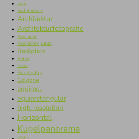
aerial
architecture
Architektur
Architekturfotografie
Aussicht
Aussichtspunkt
Backplate
Berlin
Brücke
Bundestag
Cologne
equirect
equirectangular
high-resolution
Horizontal
Kugelpanorama
Köln