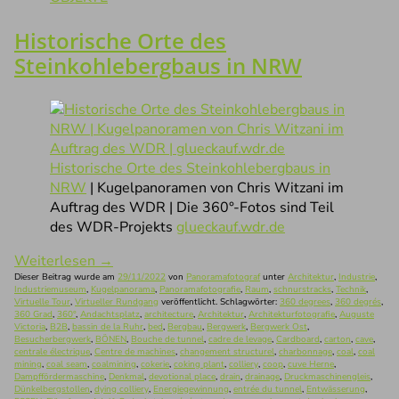
Historische Orte des
Steinkohlebergbaus in NRW
Historische Orte des Steinkohlebergbaus in
NRW
| Kugelpanoramen von Chris Witzani im
Auftrag des WDR | Die 360°-Fotos sind Teil
des WDR-Projekts
glueckauf.wdr.de
Weiterlesen
→
Dieser Beitrag wurde am
29/11/2022
von
Panoramafotograf
unter
Architektur
,
Industrie
,
Industriemuseum
,
Kugelpanorama
,
Panoramafotografie
,
Raum
,
schnurstracks
,
Technik
,
Virtuelle Tour
,
Virtueller Rundgang
veröffentlicht. Schlagwörter:
360 degrees
,
360 degrés
,
360 Grad
,
360°
,
Andachtsplatz
,
architecture
,
Architektur
,
Architekturfotografie
,
Auguste
Victoria
,
B2B
,
bassin de la Ruhr
,
bed
,
Bergbau
,
Bergwerk
,
Bergwerk Ost
,
Besucherbergwerk
,
BÖNEN
,
Bouche de tunnel
,
cadre de levage
,
Cardboard
,
carton
,
cave
,
centrale électrique
,
Centre de machines
,
changement structurel
,
charbonnage
,
coal
,
coal
mining
,
coal seam
,
coalmining
,
cokerie
,
coking plant
,
colliery
,
coop
,
cuve Herne
,
Dampffördermaschine
,
Denkmal
,
devotional place
,
drain
,
drainage
,
Druckmaschinengleis
,
Dünkelbergstollen
,
dying colliery
,
Energiegewinnung
,
entrée du tunnel
,
Entwässerung
,