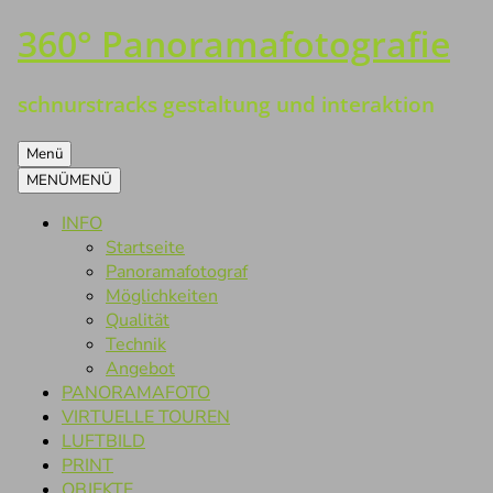
360° Panoramafotografie
Zum
Inhalt
springen
schnurstracks gestaltung und interaktion
Menü
MENÜ
MENÜ
INFO
Startseite
Panoramafotograf
Möglichkeiten
Qualität
Technik
Angebot
PANORAMAFOTO
VIRTUELLE TOUREN
LUFTBILD
PRINT
OBJEKTE