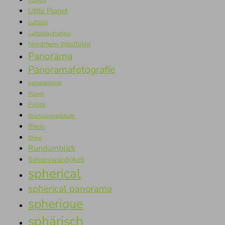
Little Planet
Luftbild
Luftbildaufnahme
Nordrhein-Westfalen
Panorama
Panoramafotografie
panoramique
Planet
Politik
Reichstagsgebäude
Rhein
Rhine
Rundumblick
Sehenswürdigkeit
spherical
spherical panorama
spherique
sphärisch