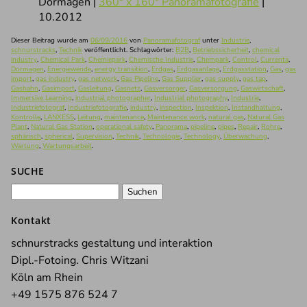
Dormagen |
360° x 160° Panoramafotografie
|
10.2012
Dieser Beitrag wurde am
06/09/2016
von
Panoramafotograf
unter
Industrie
,
schnurstracks
,
Technik
veröffentlicht. Schlagwörter:
B2B
,
Betriebssicherheit
,
chemical
industry
,
Chemical Park
,
Chemiepark
,
Chemische Industrie
,
Chempark
,
Control
,
Currenta
,
Dormagen
,
Energiewende
,
energy transition
,
Erdgas
,
Erdgasanlage
,
Erdgasstation
,
Gas
,
gas
import
,
gas industry
,
gas network
,
Gas Pipeline
,
Gas Supplier
,
gas supply
,
gas tap
,
Gashahn
,
Gasimport
,
Gasleitung
,
Gasnetz
,
Gasversorger
,
Gasversorgung
,
Gaswirtschaft
,
Immersive Learning
,
industrial photographer
,
Industrial photography
,
Industrie
,
Industriefotograf
,
Industriefotografie
,
industry
,
inspection
,
Inspektion
,
Instandhaltung
,
Kontrolle
,
LANXESS
,
Leitung
,
maintenance
,
Maintenance work
,
natural gas
,
Natural Gas
Plant
,
Natural Gas Station
,
operational safety
,
Panorama
,
pipeline
,
pipes
,
Repair
,
Rohre
,
sphärisch
,
spherical
,
Supervision
,
Technik
,
Technologie
,
Technology
,
Überwachung
,
Wartung
,
Wartungsarbeit
.
SUCHE
Suchen
nach:
Kontakt
schnurstracks gestaltung und interaktion
Dipl.-Fotoing. Chris Witzani
Köln am Rhein
+49 1575 876 524 7