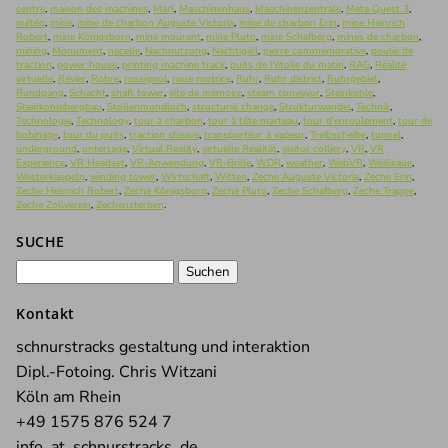
centre
,
maison des machines
,
Marl
,
Maschinenhaus
,
Maschinenzentrale
,
Meta Quest 3
,
météo
,
mine
,
mine de charbon Auguste Victoria
,
mine de charbon Erin
,
mine Heinrich
Robert
,
mine Königsborn
,
mine mourant
,
mine Pluto
,
mine Schafberg
,
mines de charbon
,
mining
,
Monument
,
nacelle
,
Nachnutzung
,
Nachtigall
,
pierre commémorative
,
poulie de
traction
,
power house
,
printing machine track
,
puits de l'étoile du matin
,
RAG
,
Réalité
virtuelle
,
Revier
,
Rohre
,
rossignol
,
roue motrice
,
Ruhr
,
Ruhr district
,
Ruhrgebiet
,
Rundgang
,
Schacht
,
shaft tower
,
site de mémoire
,
steam conveyor
,
Steinkohle
,
Steinkohlebergbau
,
Stollenmundloch
,
structural change
,
Strukturwandel
,
Technik
,
Technologie
,
Technology
,
tour à charbon
,
tour à tête marteau
,
tour d'enroulement
,
tour de
bobinage
,
tour du puits
,
traction sheave
,
transporteur à vapeur
,
Treibscheibe
,
tunnel
,
underground
,
untertage
,
Virtual Reality
,
virtuelle Realität
,
visitor colliery
,
VR
,
VR
Experience
,
VR Headset
,
VR-Anwendung
,
VR-Brille
,
WDR
,
weather
,
WebVR
,
Weißkaue
,
Westerkappeln
,
winding tower
,
Wirtschaft
,
Witten
,
Zeche Auguste Victoria
,
Zeche Erin
,
Zeche Heinrich Robert
,
Zeche Königsborn
,
Zeche Pluto
,
Zeche Schafberg
,
Zeche Trappe
,
Zeche Zollverein
,
Zechensterben
.
SUCHE
Suchen
nach:
Kontakt
schnurstracks gestaltung und interaktion
Dipl.-Fotoing. Chris Witzani
Köln am Rhein
+49 1575 876 524 7
info_at_schnurstracks_de