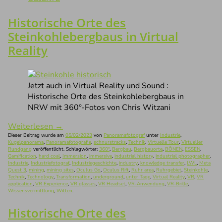
Historische Orte des
Steinkohlebergbaus in Virtual
Reality
Jetzt auch in Virtual Reality und Sound :
Historische Orte des Steinkohlebergbaus in
NRW mit 360°-Fotos von Chris Witzani
Weiterlesen
→
Dieser Beitrag wurde am
05/02/2023
von
Panoramafotograf
unter
Industrie
,
Kugelpanorama
,
Panoramafotografie
,
schnurstracks
,
Technik
,
Virtuelle Tour
,
Virtueller
Rundgang
veröffentlicht. Schlagwörter:
360°
,
Bergbau
,
Bergbauorte
,
BÖNEN
,
ESSEN
,
Gamification
,
hard coal
,
Immersion
,
immersive
,
industrial history
,
industrial photographer
,
Industrie
,
Industriefotograf
,
Industriegeschichte
,
industry
,
knowledge transfer
,
LWL
,
Meta
Quest 3
,
mining
,
mining sites
,
Oculus Go
,
Oculus Rift
,
Ruhr area
,
Ruhrgebiet
,
Steinkohle
,
Technik
,
Technology
,
Transformation
,
underground
,
unter Tage
,
Virtual Reality
,
VR
,
VR
application
,
VR Experience
,
VR glasses
,
VR Headset
,
VR-Anwendung
,
VR-Brille
,
Wissensvermittlung
,
Witten
.
Historische Orte des