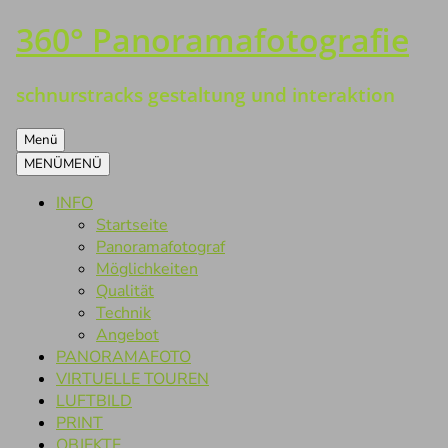
360° Panoramafotografie
Zum
Inhalt
springen
schnurstracks gestaltung und interaktion
Menü
MENÜ
MENÜ
INFO
Startseite
Panoramafotograf
Möglichkeiten
Qualität
Technik
Angebot
PANORAMAFOTO
VIRTUELLE TOUREN
LUFTBILD
PRINT
OBJEKTE