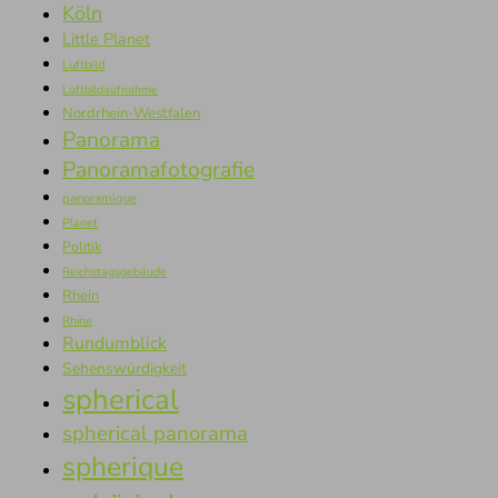
Köln
Little Planet
Luftbild
Luftbildaufnahme
Nordrhein-Westfalen
Panorama
Panoramafotografie
panoramique
Planet
Politik
Reichstagsgebäude
Rhein
Rhine
Rundumblick
Sehenswürdigkeit
spherical
spherical panorama
spherique