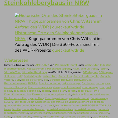
Steinkohlebergbaus in NRW
Historische Orte des Steinkohlebergbaus in
NRW
| Kugelpanoramen von Chris Witzani im
Auftrag des WDR | Die 360°-Fotos sind Teil
des WDR-Projekts
glueckauf.wdr.de
Weiterlesen
→
Dieser Beitrag wurde am
29/11/2022
von
Panoramafotograf
unter
Architektur
,
Industrie
,
Industriemuseum
,
Kugelpanorama
,
Panoramafotografie
,
Raum
,
schnurstracks
,
Technik
,
Virtuelle Tour
,
Virtueller Rundgang
veröffentlicht. Schlagwörter:
360 degrees
,
360 degrés
,
360 Grad
,
360°
,
Andachtsplatz
,
architecture
,
Architektur
,
Architekturfotografie
,
Auguste
Victoria
,
B2B
,
bassin de la Ruhr
,
bed
,
Bergbau
,
Bergwerk
,
Bergwerk Ost
,
Besucherbergwerk
,
BÖNEN
,
Bouche de tunnel
,
cadre de levage
,
Cardboard
,
carton
,
cave
,
centrale électrique
,
Centre de machines
,
changement structurel
,
charbonnage
,
coal
,
coal
mining
,
coal seam
,
coalmining
,
cokerie
,
coking plant
,
colliery
,
coop
,
cuve Herne
,
Dampffördermaschine
,
Denkmal
,
devotional place
,
drain
,
drainage
,
Druckmaschinengleis
,
Dünkelbergstollen
,
dying colliery
,
Energiegewinnung
,
entrée du tunnel
,
Entwässerung
,
ESSEN
,
Flöz
,
fosse Adolf
,
Gedenkstein
,
générateur de vapeur
,
gisement de charbon
,
glueckauf
,
Grube Adolf
,
Hamm
,
hard coal
,
Herne
,
Herne-Wanne
,
HERZOGENRATH
,
hoist
frame
,
houille
,
Immersive Learning
,
industrial architecture
,
industrial museum
,
Industrie
,
Industriearchitektur
,
Industriefotograf
,
Industriegeschichte
,
Industriemuseum
,
industry
,
Kohle
,
Kohleförderung
,
Kokerei
,
Kunststoffrohrsysteme
,
lieu de dévotion
,
LWL
,
Machine