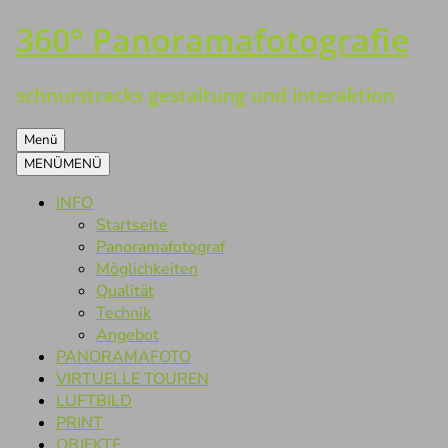
360° Panoramafotografie
Zum
Inhalt
springen
schnurstracks gestaltung und interaktion
Menü
MENÜ
MENÜ
INFO
Startseite
Panoramafotograf
Möglichkeiten
Qualität
Technik
Angebot
PANORAMAFOTO
VIRTUELLE TOUREN
LUFTBILD
PRINT
OBJEKTE