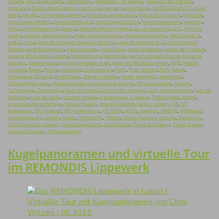
ESSEN
,
Flöz
,
fosse Adolf
,
Gedenkstein
,
générateur de vapeur
,
gisement de charbon
,
glueckauf
,
Grube Adolf
,
Hamm
,
hard coal
,
Herne
,
Herne-Wanne
,
HERZOGENRATH
,
hoist
frame
,
houille
,
Immersive Learning
,
industrial architecture
,
industrial museum
,
Industrie
,
Industriearchitektur
,
Industriefotograf
,
Industriegeschichte
,
Industriemuseum
,
industry
,
Kohle
,
Kohleförderung
,
Kokerei
,
Kunststoffrohrsysteme
,
lieu de dévotion
,
LWL
,
Machine
centre
,
maison des machines
,
Marl
,
Maschinenhaus
,
Maschinenzentrale
,
Meta Quest 3
,
météo
,
mine
,
mine de charbon Auguste Victoria
,
mine de charbon Erin
,
mine Heinrich
Robert
,
mine Königsborn
,
mine mourant
,
mine Pluto
,
mine Schafberg
,
mines de charbon
,
mining
,
Monument
,
nacelle
,
Nachnutzung
,
Nachtigall
,
pierre commémorative
,
poulie de
traction
,
power house
,
printing machine track
,
puits de l'étoile du matin
,
RAG
,
Réalité
virtuelle
,
Revier
,
Rohre
,
rossignol
,
roue motrice
,
Ruhr
,
Ruhr district
,
Ruhrgebiet
,
Rundgang
,
Schacht
,
shaft tower
,
site de mémoire
,
steam conveyor
,
Steinkohle
,
Steinkohlebergbau
,
Stollenmundloch
,
structural change
,
Strukturwandel
,
Technik
,
Technologie
,
Technology
,
tour à charbon
,
tour à tête marteau
,
tour d'enroulement
,
tour de
bobinage
,
tour du puits
,
traction sheave
,
transporteur à vapeur
,
Treibscheibe
,
tunnel
,
underground
,
untertage
,
Virtual Reality
,
virtuelle Realität
,
visitor colliery
,
VR
,
VR
Experience
,
VR Headset
,
VR-Anwendung
,
VR-Brille
,
WDR
,
weather
,
WebVR
,
Weißkaue
,
Westerkappeln
,
winding tower
,
Wirtschaft
,
Witten
,
Zeche Auguste Victoria
,
Zeche Erin
,
Zeche Heinrich Robert
,
Zeche Königsborn
,
Zeche Pluto
,
Zeche Schafberg
,
Zeche Trappe
,
Zeche Zollverein
,
Zechensterben
.
Kugelpanoramen und virtuelle Tour
im REMONDIS Lippewerk