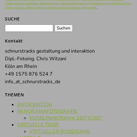
Weißmineralproduktion
,
Weißpigment
,
Werksbesichtigung
,
Werksführung
,
Werkübersicht
,
white mineral
,
white pigment
,
Wirbelschichtkraftwerk
,
Wirtschaft
.
SUCHE
Suchen
nach:
Kontakt
schnurstracks gestaltung und interaktion
Dipl.-Fotoing. Chris Witzani
Köln am Rhein
+49 1575 876 524 7
info_at_schnurstracks_de
THEMEN
INFORMATION
PANORAMAFOTOGRAFIE
KUGELPANORAMA 360°X180°
VIRTUELLE TOUR
VIRTUELLER RUNDGANG