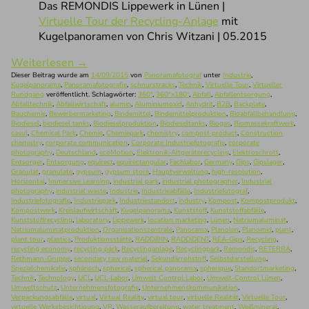
Das REMONDIS Lippewerk in Lünen |
Virtuelle Tour der Recycling-Anlage
mit
Kugelpanoramen von Chris Witzani | 05.2015
Weiterlesen
→
Dieser Beitrag wurde am
14/09/2015
von
Panoramafotograf
unter
Industrie
,
Kugelpanorama
,
Panoramafotografie
,
schnurstracks
,
Technik
,
Virtuelle Tour
,
Virtueller
Rundgang
veröffentlicht. Schlagwörter:
360°
,
360°x180°
,
Abfall
,
Abfallentsorgung
,
Abfalltechnik
,
Abfallwirtschaft
,
alumin
,
Aluminiumoxid
,
Anhydrit
,
B2B
,
Backplate
,
Bauchemie
,
Bewerbermarketing
,
Bindemittel
,
Bindemittelproduktion
,
Bioabfallbehandlung
,
Biodiesel
,
biodiesel tanks
,
Biodieselproduktion
,
Biodieseltanks
,
Biogas
,
Biomassekraftwerk
,
casul
,
Chemical Park
,
Chemie
,
Chemiepark
,
chemistry
,
compost product
,
Construction
chemistry
,
corporate communication
,
Corporate Industriefotografie
,
corporate
photography
,
Deutschland
,
ecoMotion
,
Elektronik-Altgeräterecycling
,
Elektroschrott
,
Entsorger
,
Entsorgung
,
equirect
,
equirectangular
,
Fachlabor
,
Germany
,
Gips
,
Gipslager
,
Granulat
,
granulate
,
gypsum
,
gypsum store
,
Hauptverwaltung
,
high-resolution
,
Horizontal
,
Immersive Learning
,
industrial park
,
industrial photographer
,
Industrial
photography
,
industrial waste
,
Industrie
,
Industrieabfälle
,
Industriefotograf
,
Industriefotografie
,
Industriepark
,
Industriestandort
,
industry
,
Kompost
,
Kompostprodukt
,
Kompostwerk
,
Kreislaufwirtschaft
,
Kugelpanorama
,
Kunststoff
,
Kunststoffabfälle
,
Kunststoffrecycling
,
laboratory
,
Lippewerk
,
location marketing
,
Lünen
,
Natriumaluminat
,
Natriumaluminatproduktion
,
Organisationszentrale
,
Panorama
,
Planolen
,
Planomid
,
plant
,
plant tour
,
plastics
,
Produktionsstätte
,
RADDiBIN
,
RADDiDENT
,
REA-Gips
,
Recycling
,
recycling economy
,
recycling park
,
Recyclinganlage
,
Recyclingpark
,
Remondis
,
RETERRA
,
Rethmann-Gruppe
,
secondary raw material
,
Sekundärrohstoff
,
Selbstdarstellung
,
Spezialchemikalie
,
sphärisch
,
spherical
,
spherical panorama
,
spherique
,
Standortmarketing
,
Technik
,
Technology
,
UCL
,
UCL-Labor
,
Umwelt Control Labor
,
Umwelt-Control Lünen
,
Umweltschutz
,
Unternehmensfotografie
,
Unternehmenskommunikation
,
Verpackungsabfälle
,
virtual
,
Virtual Reality
,
virtual tour
,
virtuelle Realität
,
Virtuelle Tour
,
virtuelle Werksbesichtigung
,
VR
,
Wasseraufbereitung
,
water treatment
,
Weißmineral
,