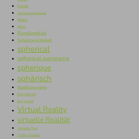
Politik
Reichstagsgebäude
Rhein
Rhine
Rundumblick
Sehenswürdigkeit
spherical
spherical panorama
spherique
sphärisch
Stadtpanorama
tiny planet
tiny world
Virtual Reality
virtuelle Realität
Virtuelle Tour
Visite virtuelle