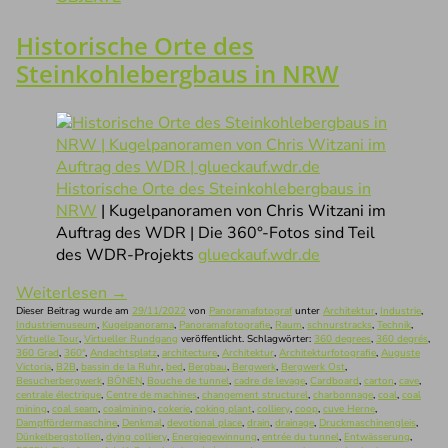
Historische Orte des
Steinkohlebergbaus in NRW
Historische Orte des Steinkohlebergbaus in
NRW
| Kugelpanoramen von Chris Witzani im
Auftrag des WDR | Die 360°-Fotos sind Teil
des WDR-Projekts
glueckauf.wdr.de
Weiterlesen
→
Dieser Beitrag wurde am
29/11/2022
von
Panoramafotograf
unter
Architektur
,
Industrie
,
Industriemuseum
,
Kugelpanorama
,
Panoramafotografie
,
Raum
,
schnurstracks
,
Technik
,
Virtuelle Tour
,
Virtueller Rundgang
veröffentlicht. Schlagwörter:
360 degrees
,
360 degrés
,
360 Grad
,
360°
,
Andachtsplatz
,
architecture
,
Architektur
,
Architekturfotografie
,
Auguste
Victoria
,
B2B
,
bassin de la Ruhr
,
bed
,
Bergbau
,
Bergwerk
,
Bergwerk Ost
,
Besucherbergwerk
,
BÖNEN
,
Bouche de tunnel
,
cadre de levage
,
Cardboard
,
carton
,
cave
,
centrale électrique
,
Centre de machines
,
changement structurel
,
charbonnage
,
coal
,
coal
mining
,
coal seam
,
coalmining
,
cokerie
,
coking plant
,
colliery
,
coop
,
cuve Herne
,
Dampffördermaschine
,
Denkmal
,
devotional place
,
drain
,
drainage
,
Druckmaschinengleis
,
Dünkelbergstollen
,
dying colliery
,
Energiegewinnung
,
entrée du tunnel
,
Entwässerung
,