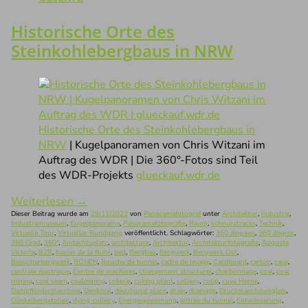
Historische Orte des
Steinkohlebergbaus in NRW
Historische Orte des Steinkohlebergbaus in
NRW
| Kugelpanoramen von Chris Witzani im
Auftrag des WDR | Die 360°-Fotos sind Teil
des WDR-Projekts
glueckauf.wdr.de
Weiterlesen
→
Dieser Beitrag wurde am
29/11/2022
von
Panoramafotograf
unter
Architektur
,
Industrie
,
Industriemuseum
,
Kugelpanorama
,
Panoramafotografie
,
Raum
,
schnurstracks
,
Technik
,
Virtuelle Tour
,
Virtueller Rundgang
veröffentlicht. Schlagwörter:
360 degrees
,
360 degrés
,
360 Grad
,
360°
,
Andachtsplatz
,
architecture
,
Architektur
,
Architekturfotografie
,
Auguste
Victoria
,
B2B
,
bassin de la Ruhr
,
bed
,
Bergbau
,
Bergwerk
,
Bergwerk Ost
,
Besucherbergwerk
,
BÖNEN
,
Bouche de tunnel
,
cadre de levage
,
Cardboard
,
carton
,
cave
,
centrale électrique
,
Centre de machines
,
changement structurel
,
charbonnage
,
coal
,
coal
mining
,
coal seam
,
coalmining
,
cokerie
,
coking plant
,
colliery
,
coop
,
cuve Herne
,
Dampffördermaschine
,
Denkmal
,
devotional place
,
drain
,
drainage
,
Druckmaschinengleis
,
Dünkelbergstollen
,
dying colliery
,
Energiegewinnung
,
entrée du tunnel
,
Entwässerung
,