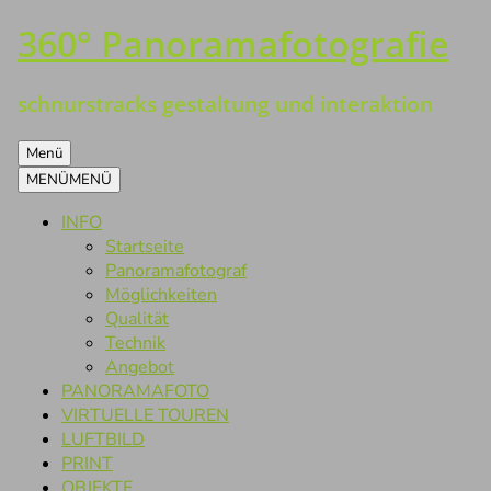
360° Panoramafotografie
Zum
Inhalt
springen
schnurstracks gestaltung und interaktion
Menü
MENÜ
MENÜ
INFO
Startseite
Panoramafotograf
Möglichkeiten
Qualität
Technik
Angebot
PANORAMAFOTO
VIRTUELLE TOUREN
LUFTBILD
PRINT
OBJEKTE