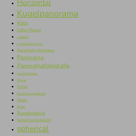
Horizontal
Kugelpanorama
Köln
Little Planet
Luftbild
Luftbildaufnahme
Nordrhein-Westfalen
Panorama
Panoramafotografie
panoramique
Planet
Politik
Reichstagsgebäude
Rhein
Rhine
Rundumblick
Sehenswürdigkeit
spherical