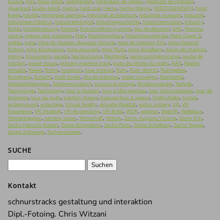
ESSEN
,
Flöz
,
fosse Adolf
,
Gedenkstein
,
générateur de vapeur
,
gisement de charbon
,
glueckauf
,
Grube Adolf
,
Hamm
,
hard coal
,
Herne
,
Herne-Wanne
,
HERZOGENRATH
,
hoist
frame
,
houille
,
Immersive Learning
,
industrial architecture
,
industrial museum
,
Industrie
,
Industriearchitektur
,
Industriefotograf
,
Industriegeschichte
,
Industriemuseum
,
industry
,
Kohle
,
Kohleförderung
,
Kokerei
,
Kunststoffrohrsysteme
,
lieu de dévotion
,
LWL
,
Machine
centre
,
maison des machines
,
Marl
,
Maschinenhaus
,
Maschinenzentrale
,
Meta Quest 3
,
météo
,
mine
,
mine de charbon Auguste Victoria
,
mine de charbon Erin
,
mine Heinrich
Robert
,
mine Königsborn
,
mine mourant
,
mine Pluto
,
mine Schafberg
,
mines de charbon
,
mining
,
Monument
,
nacelle
,
Nachnutzung
,
Nachtigall
,
pierre commémorative
,
poulie de
traction
,
power house
,
printing machine track
,
puits de l'étoile du matin
,
RAG
,
Réalité
virtuelle
,
Revier
,
Rohre
,
rossignol
,
roue motrice
,
Ruhr
,
Ruhr district
,
Ruhrgebiet
,
Rundgang
,
Schacht
,
shaft tower
,
site de mémoire
,
steam conveyor
,
Steinkohle
,
Steinkohlebergbau
,
Stollenmundloch
,
structural change
,
Strukturwandel
,
Technik
,
Technologie
,
Technology
,
tour à charbon
,
tour à tête marteau
,
tour d'enroulement
,
tour de
bobinage
,
tour du puits
,
traction sheave
,
transporteur à vapeur
,
Treibscheibe
,
tunnel
,
underground
,
untertage
,
Virtual Reality
,
virtuelle Realität
,
visitor colliery
,
VR
,
VR
Experience
,
VR Headset
,
VR-Anwendung
,
VR-Brille
,
WDR
,
weather
,
WebVR
,
Weißkaue
,
Westerkappeln
,
winding tower
,
Wirtschaft
,
Witten
,
Zeche Auguste Victoria
,
Zeche Erin
,
Zeche Heinrich Robert
,
Zeche Königsborn
,
Zeche Pluto
,
Zeche Schafberg
,
Zeche Trappe
,
Zeche Zollverein
,
Zechensterben
.
SUCHE
Suchen
nach:
Kontakt
schnurstracks gestaltung und interaktion
Dipl.-Fotoing. Chris Witzani