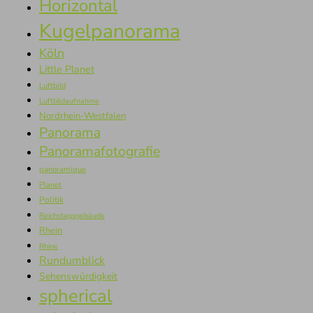
Horizontal
Kugelpanorama
Köln
Little Planet
Luftbild
Luftbildaufnahme
Nordrhein-Westfalen
Panorama
Panoramafotografie
panoramique
Planet
Politik
Reichstagsgebäude
Rhein
Rhine
Rundumblick
Sehenswürdigkeit
spherical