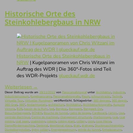
Historische Orte des
Steinkohlebergbaus in NRW
Historische Orte des Steinkohlebergbaus in
NRW
| Kugelpanoramen von Chris Witzani im
Auftrag des WDR | Die 360°-Fotos sind Teil
des WDR-Projekts
glueckauf.wdr.de
Weiterlesen
→
Dieser Beitrag wurde am
29/11/2022
von
Panoramafotograf
unter
Architektur
,
Industrie
,
Industriemuseum
,
Kugelpanorama
,
Panoramafotografie
,
Raum
,
schnurstracks
,
Technik
,
Virtuelle Tour
,
Virtueller Rundgang
veröffentlicht. Schlagwörter:
360 degrees
,
360 degrés
,
360 Grad
,
360°
,
Andachtsplatz
,
architecture
,
Architektur
,
Architekturfotografie
,
Auguste
Victoria
,
B2B
,
bassin de la Ruhr
,
bed
,
Bergbau
,
Bergwerk
,
Bergwerk Ost
,
Besucherbergwerk
,
BÖNEN
,
Bouche de tunnel
,
cadre de levage
,
Cardboard
,
carton
,
cave
,
centrale électrique
,
Centre de machines
,
changement structurel
,
charbonnage
,
coal
,
coal
mining
,
coal seam
,
coalmining
,
cokerie
,
coking plant
,
colliery
,
coop
,
cuve Herne
,
Dampffördermaschine
,
Denkmal
,
devotional place
,
drain
,
drainage
,
Druckmaschinengleis
,
Dünkelbergstollen
,
dying colliery
,
Energiegewinnung
,
entrée du tunnel
,
Entwässerung
,