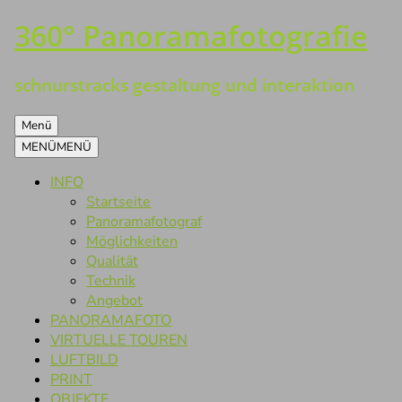
360° Panoramafotografie
Zum
Inhalt
springen
schnurstracks gestaltung und interaktion
Menü
MENÜ
MENÜ
INFO
Startseite
Panoramafotograf
Möglichkeiten
Qualität
Technik
Angebot
PANORAMAFOTO
VIRTUELLE TOUREN
LUFTBILD
PRINT
OBJEKTE