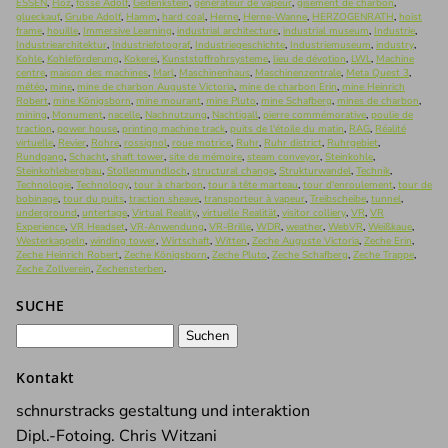
ESSEN
,
Flöz
,
fosse Adolf
,
Gedenkstein
,
générateur de vapeur
,
gisement de charbon
,
glueckauf
,
Grube Adolf
,
Hamm
,
hard coal
,
Herne
,
Herne-Wanne
,
HERZOGENRATH
,
hoist
frame
,
houille
,
Immersive Learning
,
industrial architecture
,
industrial museum
,
Industrie
,
Industriearchitektur
,
Industriefotograf
,
Industriegeschichte
,
Industriemuseum
,
industry
,
Kohle
,
Kohleförderung
,
Kokerei
,
Kunststoffrohrsysteme
,
lieu de dévotion
,
LWL
,
Machine
centre
,
maison des machines
,
Marl
,
Maschinenhaus
,
Maschinenzentrale
,
Meta Quest 3
,
météo
,
mine
,
mine de charbon Auguste Victoria
,
mine de charbon Erin
,
mine Heinrich
Robert
,
mine Königsborn
,
mine mourant
,
mine Pluto
,
mine Schafberg
,
mines de charbon
,
mining
,
Monument
,
nacelle
,
Nachnutzung
,
Nachtigall
,
pierre commémorative
,
poulie de
traction
,
power house
,
printing machine track
,
puits de l'étoile du matin
,
RAG
,
Réalité
virtuelle
,
Revier
,
Rohre
,
rossignol
,
roue motrice
,
Ruhr
,
Ruhr district
,
Ruhrgebiet
,
Rundgang
,
Schacht
,
shaft tower
,
site de mémoire
,
steam conveyor
,
Steinkohle
,
Steinkohlebergbau
,
Stollenmundloch
,
structural change
,
Strukturwandel
,
Technik
,
Technologie
,
Technology
,
tour à charbon
,
tour à tête marteau
,
tour d'enroulement
,
tour de
bobinage
,
tour du puits
,
traction sheave
,
transporteur à vapeur
,
Treibscheibe
,
tunnel
,
underground
,
untertage
,
Virtual Reality
,
virtuelle Realität
,
visitor colliery
,
VR
,
VR
Experience
,
VR Headset
,
VR-Anwendung
,
VR-Brille
,
WDR
,
weather
,
WebVR
,
Weißkaue
,
Westerkappeln
,
winding tower
,
Wirtschaft
,
Witten
,
Zeche Auguste Victoria
,
Zeche Erin
,
Zeche Heinrich Robert
,
Zeche Königsborn
,
Zeche Pluto
,
Zeche Schafberg
,
Zeche Trappe
,
Zeche Zollverein
,
Zechensterben
.
SUCHE
Suchen
nach:
Kontakt
schnurstracks gestaltung und interaktion
Dipl.-Fotoing. Chris Witzani