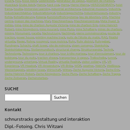
ESSEN
,
Flöz
,
fosse Adolf
,
Gedenkstein
,
générateur de vapeur
,
gisement de charbon
,
glueckauf
,
Grube Adolf
,
Hamm
,
hard coal
,
Herne
,
Herne-Wanne
,
HERZOGENRATH
,
hoist
frame
,
houille
,
Immersive Learning
,
industrial architecture
,
industrial museum
,
Industrie
,
Industriearchitektur
,
Industriefotograf
,
Industriegeschichte
,
Industriemuseum
,
industry
,
Kohle
,
Kohleförderung
,
Kokerei
,
Kunststoffrohrsysteme
,
lieu de dévotion
,
LWL
,
Machine
centre
,
maison des machines
,
Marl
,
Maschinenhaus
,
Maschinenzentrale
,
Meta Quest 3
,
météo
,
mine
,
mine de charbon Auguste Victoria
,
mine de charbon Erin
,
mine Heinrich
Robert
,
mine Königsborn
,
mine mourant
,
mine Pluto
,
mine Schafberg
,
mines de charbon
,
mining
,
Monument
,
nacelle
,
Nachnutzung
,
Nachtigall
,
pierre commémorative
,
poulie de
traction
,
power house
,
printing machine track
,
puits de l'étoile du matin
,
RAG
,
Réalité
virtuelle
,
Revier
,
Rohre
,
rossignol
,
roue motrice
,
Ruhr
,
Ruhr district
,
Ruhrgebiet
,
Rundgang
,
Schacht
,
shaft tower
,
site de mémoire
,
steam conveyor
,
Steinkohle
,
Steinkohlebergbau
,
Stollenmundloch
,
structural change
,
Strukturwandel
,
Technik
,
Technologie
,
Technology
,
tour à charbon
,
tour à tête marteau
,
tour d'enroulement
,
tour de
bobinage
,
tour du puits
,
traction sheave
,
transporteur à vapeur
,
Treibscheibe
,
tunnel
,
underground
,
untertage
,
Virtual Reality
,
virtuelle Realität
,
visitor colliery
,
VR
,
VR
Experience
,
VR Headset
,
VR-Anwendung
,
VR-Brille
,
WDR
,
weather
,
WebVR
,
Weißkaue
,
Westerkappeln
,
winding tower
,
Wirtschaft
,
Witten
,
Zeche Auguste Victoria
,
Zeche Erin
,
Zeche Heinrich Robert
,
Zeche Königsborn
,
Zeche Pluto
,
Zeche Schafberg
,
Zeche Trappe
,
Zeche Zollverein
,
Zechensterben
.
SUCHE
Suchen
nach:
Kontakt
schnurstracks gestaltung und interaktion
Dipl.-Fotoing. Chris Witzani