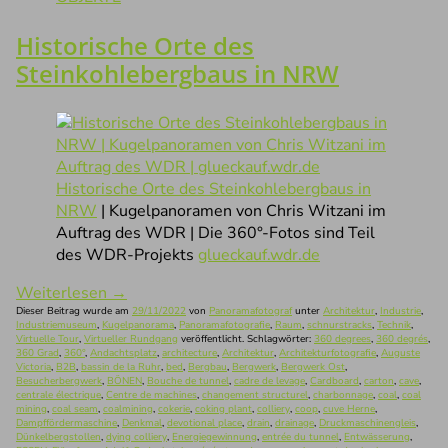
Historische Orte des
Steinkohlebergbaus in NRW
Historische Orte des Steinkohlebergbaus in
NRW
| Kugelpanoramen von Chris Witzani im
Auftrag des WDR | Die 360°-Fotos sind Teil
des WDR-Projekts
glueckauf.wdr.de
Weiterlesen
→
Dieser Beitrag wurde am
29/11/2022
von
Panoramafotograf
unter
Architektur
,
Industrie
,
Industriemuseum
,
Kugelpanorama
,
Panoramafotografie
,
Raum
,
schnurstracks
,
Technik
,
Virtuelle Tour
,
Virtueller Rundgang
veröffentlicht. Schlagwörter:
360 degrees
,
360 degrés
,
360 Grad
,
360°
,
Andachtsplatz
,
architecture
,
Architektur
,
Architekturfotografie
,
Auguste
Victoria
,
B2B
,
bassin de la Ruhr
,
bed
,
Bergbau
,
Bergwerk
,
Bergwerk Ost
,
Besucherbergwerk
,
BÖNEN
,
Bouche de tunnel
,
cadre de levage
,
Cardboard
,
carton
,
cave
,
centrale électrique
,
Centre de machines
,
changement structurel
,
charbonnage
,
coal
,
coal
mining
,
coal seam
,
coalmining
,
cokerie
,
coking plant
,
colliery
,
coop
,
cuve Herne
,
Dampffördermaschine
,
Denkmal
,
devotional place
,
drain
,
drainage
,
Druckmaschinengleis
,
Dünkelbergstollen
,
dying colliery
,
Energiegewinnung
,
entrée du tunnel
,
Entwässerung
,