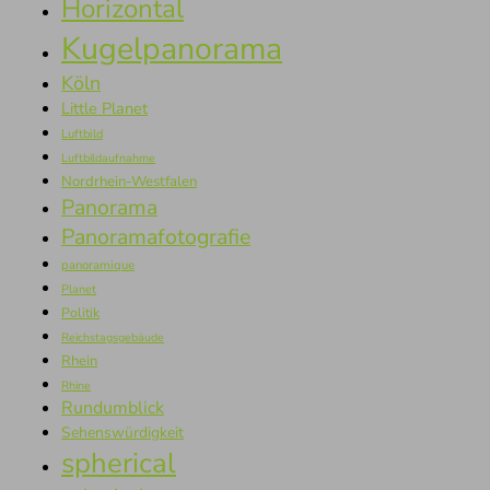
Horizontal
Kugelpanorama
Köln
Little Planet
Luftbild
Luftbildaufnahme
Nordrhein-Westfalen
Panorama
Panoramafotografie
panoramique
Planet
Politik
Reichstagsgebäude
Rhein
Rhine
Rundumblick
Sehenswürdigkeit
spherical