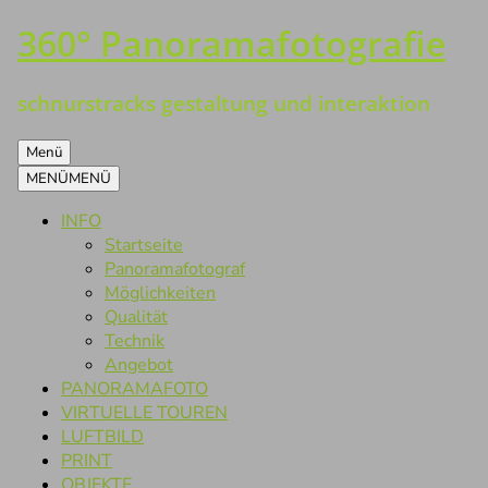
360° Panoramafotografie
Zum
Inhalt
springen
schnurstracks gestaltung und interaktion
Menü
MENÜ
MENÜ
INFO
Startseite
Panoramafotograf
Möglichkeiten
Qualität
Technik
Angebot
PANORAMAFOTO
VIRTUELLE TOUREN
LUFTBILD
PRINT
OBJEKTE