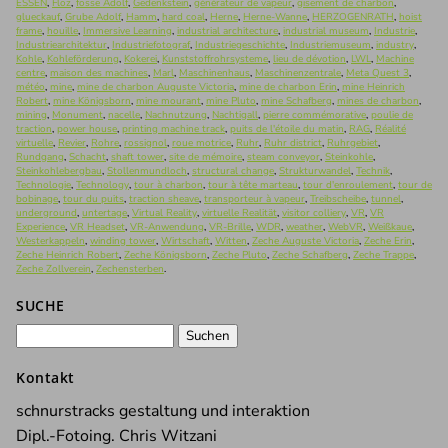
ESSEN
,
Flöz
,
fosse Adolf
,
Gedenkstein
,
générateur de vapeur
,
gisement de charbon
,
glueckauf
,
Grube Adolf
,
Hamm
,
hard coal
,
Herne
,
Herne-Wanne
,
HERZOGENRATH
,
hoist
frame
,
houille
,
Immersive Learning
,
industrial architecture
,
industrial museum
,
Industrie
,
Industriearchitektur
,
Industriefotograf
,
Industriegeschichte
,
Industriemuseum
,
industry
,
Kohle
,
Kohleförderung
,
Kokerei
,
Kunststoffrohrsysteme
,
lieu de dévotion
,
LWL
,
Machine
centre
,
maison des machines
,
Marl
,
Maschinenhaus
,
Maschinenzentrale
,
Meta Quest 3
,
météo
,
mine
,
mine de charbon Auguste Victoria
,
mine de charbon Erin
,
mine Heinrich
Robert
,
mine Königsborn
,
mine mourant
,
mine Pluto
,
mine Schafberg
,
mines de charbon
,
mining
,
Monument
,
nacelle
,
Nachnutzung
,
Nachtigall
,
pierre commémorative
,
poulie de
traction
,
power house
,
printing machine track
,
puits de l'étoile du matin
,
RAG
,
Réalité
virtuelle
,
Revier
,
Rohre
,
rossignol
,
roue motrice
,
Ruhr
,
Ruhr district
,
Ruhrgebiet
,
Rundgang
,
Schacht
,
shaft tower
,
site de mémoire
,
steam conveyor
,
Steinkohle
,
Steinkohlebergbau
,
Stollenmundloch
,
structural change
,
Strukturwandel
,
Technik
,
Technologie
,
Technology
,
tour à charbon
,
tour à tête marteau
,
tour d'enroulement
,
tour de
bobinage
,
tour du puits
,
traction sheave
,
transporteur à vapeur
,
Treibscheibe
,
tunnel
,
underground
,
untertage
,
Virtual Reality
,
virtuelle Realität
,
visitor colliery
,
VR
,
VR
Experience
,
VR Headset
,
VR-Anwendung
,
VR-Brille
,
WDR
,
weather
,
WebVR
,
Weißkaue
,
Westerkappeln
,
winding tower
,
Wirtschaft
,
Witten
,
Zeche Auguste Victoria
,
Zeche Erin
,
Zeche Heinrich Robert
,
Zeche Königsborn
,
Zeche Pluto
,
Zeche Schafberg
,
Zeche Trappe
,
Zeche Zollverein
,
Zechensterben
.
SUCHE
Suchen
nach:
Kontakt
schnurstracks gestaltung und interaktion
Dipl.-Fotoing. Chris Witzani