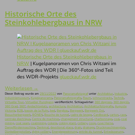
Historische Orte des
Steinkohlebergbaus in NRW
Historische Orte des Steinkohlebergbaus in
NRW
| Kugelpanoramen von Chris Witzani im
Auftrag des WDR | Die 360°-Fotos sind Teil
des WDR-Projekts
glueckauf.wdr.de
Weiterlesen
→
Dieser Beitrag wurde am
29/11/2022
von
Panoramafotograf
unter
Architektur
,
Industrie
,
Industriemuseum
,
Kugelpanorama
,
Panoramafotografie
,
Raum
,
schnurstracks
,
Technik
,
Virtuelle Tour
,
Virtueller Rundgang
veröffentlicht. Schlagwörter:
360 degrees
,
360 degrés
,
360 Grad
,
360°
,
Andachtsplatz
,
architecture
,
Architektur
,
Architekturfotografie
,
Auguste
Victoria
,
B2B
,
bassin de la Ruhr
,
bed
,
Bergbau
,
Bergwerk
,
Bergwerk Ost
,
Besucherbergwerk
,
BÖNEN
,
Bouche de tunnel
,
cadre de levage
,
Cardboard
,
carton
,
cave
,
centrale électrique
,
Centre de machines
,
changement structurel
,
charbonnage
,
coal
,
coal
mining
,
coal seam
,
coalmining
,
cokerie
,
coking plant
,
colliery
,
coop
,
cuve Herne
,
Dampffördermaschine
,
Denkmal
,
devotional place
,
drain
,
drainage
,
Druckmaschinengleis
,
Dünkelbergstollen
,
dying colliery
,
Energiegewinnung
,
entrée du tunnel
,
Entwässerung
,