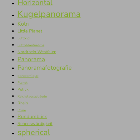
Horizontal
Kugelpanorama
Köln
Little Planet
Luftbild
Luftbildaufnahme
Nordrhein-Westfalen
Panorama
Panoramafotografie
panoramique
Planet
Politik
Reichstagsgebäude
Rhein
Rhine
Rundumblick
Sehenswürdigkeit
spherical