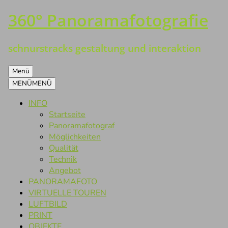
360° Panoramafotografie
Zum
Inhalt
springen
schnurstracks gestaltung und interaktion
Menü
MENÜ
MENÜ
INFO
Startseite
Panoramafotograf
Möglichkeiten
Qualität
Technik
Angebot
PANORAMAFOTO
VIRTUELLE TOUREN
LUFTBILD
PRINT
OBJEKTE