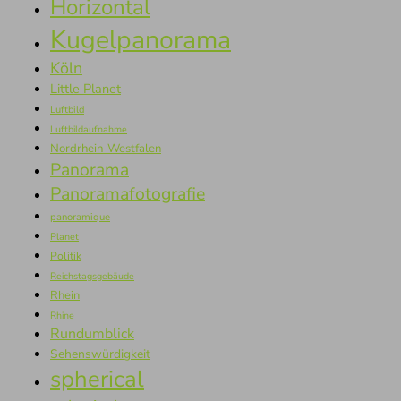
Horizontal
Kugelpanorama
Köln
Little Planet
Luftbild
Luftbildaufnahme
Nordrhein-Westfalen
Panorama
Panoramafotografie
panoramique
Planet
Politik
Reichstagsgebäude
Rhein
Rhine
Rundumblick
Sehenswürdigkeit
spherical