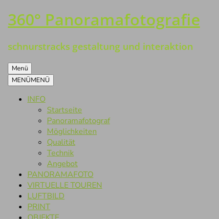
360° Panoramafotografie
Zum
Inhalt
springen
schnurstracks gestaltung und interaktion
Menü
MENÜ
MENÜ
INFO
Startseite
Panoramafotograf
Möglichkeiten
Qualität
Technik
Angebot
PANORAMAFOTO
VIRTUELLE TOUREN
LUFTBILD
PRINT
OBJEKTE