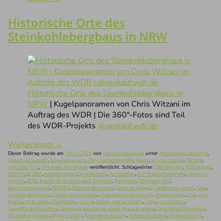
Historische Orte des
Steinkohlebergbaus in NRW
Historische Orte des Steinkohlebergbaus in
NRW
| Kugelpanoramen von Chris Witzani im
Auftrag des WDR | Die 360°-Fotos sind Teil
des WDR-Projekts
glueckauf.wdr.de
Weiterlesen
→
Dieser Beitrag wurde am
29/11/2022
von
Panoramafotograf
unter
Architektur
,
Industrie
,
Industriemuseum
,
Kugelpanorama
,
Panoramafotografie
,
Raum
,
schnurstracks
,
Technik
,
Virtuelle Tour
,
Virtueller Rundgang
veröffentlicht. Schlagwörter:
360 degrees
,
360 degrés
,
360 Grad
,
360°
,
Andachtsplatz
,
architecture
,
Architektur
,
Architekturfotografie
,
Auguste
Victoria
,
B2B
,
bassin de la Ruhr
,
bed
,
Bergbau
,
Bergwerk
,
Bergwerk Ost
,
Besucherbergwerk
,
BÖNEN
,
Bouche de tunnel
,
cadre de levage
,
Cardboard
,
carton
,
cave
,
centrale électrique
,
Centre de machines
,
changement structurel
,
charbonnage
,
coal
,
coal
mining
,
coal seam
,
coalmining
,
cokerie
,
coking plant
,
colliery
,
coop
,
cuve Herne
,
Dampffördermaschine
,
Denkmal
,
devotional place
,
drain
,
drainage
,
Druckmaschinengleis
,
Dünkelbergstollen
,
dying colliery
,
Energiegewinnung
,
entrée du tunnel
,
Entwässerung
,