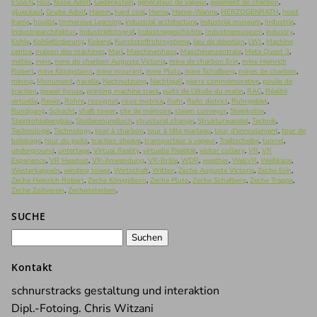
ESSEN
,
Flöz
,
fosse Adolf
,
Gedenkstein
,
générateur de vapeur
,
gisement de charbon
,
glueckauf
,
Grube Adolf
,
Hamm
,
hard coal
,
Herne
,
Herne-Wanne
,
HERZOGENRATH
,
hoist
frame
,
houille
,
Immersive Learning
,
industrial architecture
,
industrial museum
,
Industrie
,
Industriearchitektur
,
Industriefotograf
,
Industriegeschichte
,
Industriemuseum
,
industry
,
Kohle
,
Kohleförderung
,
Kokerei
,
Kunststoffrohrsysteme
,
lieu de dévotion
,
LWL
,
Machine
centre
,
maison des machines
,
Marl
,
Maschinenhaus
,
Maschinenzentrale
,
Meta Quest 3
,
météo
,
mine
,
mine de charbon Auguste Victoria
,
mine de charbon Erin
,
mine Heinrich
Robert
,
mine Königsborn
,
mine mourant
,
mine Pluto
,
mine Schafberg
,
mines de charbon
,
mining
,
Monument
,
nacelle
,
Nachnutzung
,
Nachtigall
,
pierre commémorative
,
poulie de
traction
,
power house
,
printing machine track
,
puits de l'étoile du matin
,
RAG
,
Réalité
virtuelle
,
Revier
,
Rohre
,
rossignol
,
roue motrice
,
Ruhr
,
Ruhr district
,
Ruhrgebiet
,
Rundgang
,
Schacht
,
shaft tower
,
site de mémoire
,
steam conveyor
,
Steinkohle
,
Steinkohlebergbau
,
Stollenmundloch
,
structural change
,
Strukturwandel
,
Technik
,
Technologie
,
Technology
,
tour à charbon
,
tour à tête marteau
,
tour d'enroulement
,
tour de
bobinage
,
tour du puits
,
traction sheave
,
transporteur à vapeur
,
Treibscheibe
,
tunnel
,
underground
,
untertage
,
Virtual Reality
,
virtuelle Realität
,
visitor colliery
,
VR
,
VR
Experience
,
VR Headset
,
VR-Anwendung
,
VR-Brille
,
WDR
,
weather
,
WebVR
,
Weißkaue
,
Westerkappeln
,
winding tower
,
Wirtschaft
,
Witten
,
Zeche Auguste Victoria
,
Zeche Erin
,
Zeche Heinrich Robert
,
Zeche Königsborn
,
Zeche Pluto
,
Zeche Schafberg
,
Zeche Trappe
,
Zeche Zollverein
,
Zechensterben
.
SUCHE
Suchen
nach:
Kontakt
schnurstracks gestaltung und interaktion
Dipl.-Fotoing. Chris Witzani