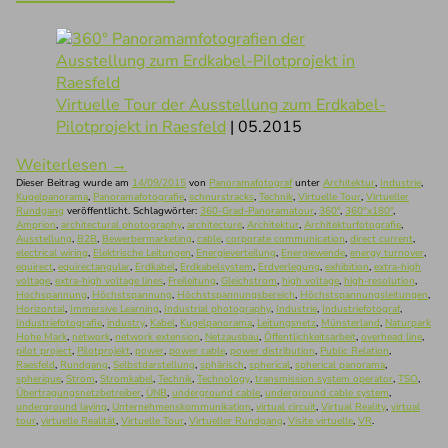
Virtuelle Tour der Ausstellung zum Erdkabel-
Pilotprojekt in Raesfeld
| 05.2015
Weiterlesen
→
Dieser Beitrag wurde am
14/09/2015
von
Panoramafotograf
unter
Architektur
,
Industrie
,
Kugelpanorama
,
Panoramafotografie
,
schnurstracks
,
Technik
,
Virtuelle Tour
,
Virtueller
Rundgang
veröffentlicht. Schlagwörter:
360-Grad-Panoramatour
,
360°
,
360°x180°
,
Amprion
,
architectural photography
,
architecture
,
Architektur
,
Architekturfotografie
,
Ausstellung
,
B2B
,
Bewerbermarketing
,
cable
,
corporate communication
,
direct current
,
electrical wiring
,
Elektrische Leitungen
,
Energieverteilung
,
Energiewende
,
energy turnover
,
equirect
,
equirectangular
,
Erdkabel
,
Erdkabelsystem
,
Erdverlegung
,
exhibition
,
extra-high
voltage
,
extra-high voltage lines
,
Freileitung
,
Gleichstrom
,
high voltage
,
high-resolution
,
Hochspannung
,
Höchstspannung
,
Höchstspannungsbereich
,
Höchstspannungsleitungen
,
Horizontal
,
Immersive Learning
,
Industrial photography
,
Industrie
,
Industriefotograf
,
Industriefotografie
,
industry
,
Kabel
,
Kugelpanorama
,
Leitungsnetz
,
Münsterland
,
Naturpark
Hohe Mark
,
network
,
network extension
,
Netzausbau
,
Öffentlichkeitsarbeit
,
overhead line
,
pilot project
,
Pilotprojekt
,
power
,
power cable
,
power distribution
,
Public Relation
,
Raesfeld
,
Rundgang
,
Selbstdarstellung
,
sphärisch
,
spherical
,
spherical panorama
,
spherique
,
Strom
,
Stromkabel
,
Technik
,
Technology
,
transmission system operator
,
TSO
,
Übertragungsnetzbetreiber
,
ÜNB
,
underground cable
,
underground cable system
,
underground laying
,
Unternehmenskommunikation
,
virtual circuit
,
Virtual Reality
,
virtual
tour
,
virtuelle Realität
,
Virtuelle Tour
,
Virtueller Rundgang
,
Visite virtuelle
,
VR
.