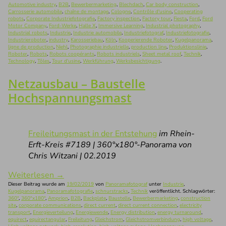
Automotive industry
,
B2B
,
Bewerbermarketing
,
Blechdach
,
Car body construction
,
Carrosserie automobile
,
chaîne de montage
,
Cologne
,
Contrôle d'usine
,
Cooperating
robots
,
Corporate Industriefotografie
,
Factory inspection
,
Factory tour
,
Fiesta
,
Ford
,
Ford
Motor Company
,
Ford-Werke
,
Halle X
,
Immersive Learning
,
Industrial photography
,
Industrial robots
,
Industrie
,
Industrie automobile
,
Industriefotograf
,
Industriefotografie
,
Industrieroboter
,
industry
,
Karosseriebau
,
Köln
,
Kooperierende Roboter
,
Kugelpanorama
,
ligne de production
,
Niehl
,
Photographie industrielle
,
production line
,
Produktionslinie
,
Roboter
,
Robots
,
Robots coopérants
,
Robots industriels
,
Sheet metal roof
,
Technik
,
Technology
,
Tôles
,
Tour d'usine
,
Werkführung
,
Werksbesichtigung
.
Netzausbau – Baustelle
Hochspannungsmast
Freileitungsmast in der Entstehung
im Rhein-
Erft-Kreis #7189 | 360°x180°-Panorama von
Chris Witzani | 02.2019
Weiterlesen
→
Dieser Beitrag wurde am
19/02/2019
von
Panoramafotograf
unter
Industrie
,
Kugelpanorama
,
Panoramafotografie
,
schnurstracks
,
Technik
veröffentlicht. Schlagwörter:
360°
,
360°x180°
,
Amprion
,
B2B
,
Backplate
,
Baustelle
,
Bewerbermarketing
,
construction
site
,
corporate communications
,
direct current
,
direct current connection
,
electricity
transport
,
Energieverteilung
,
Energiewende
,
Energy distribution
,
energy turnaround
,
equirect
,
equirectangular
,
Freileitung
,
Gleichstrom
,
Gleichstromverbindung
,
high voltage
,