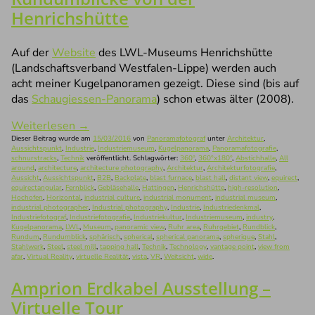
Henrichshütte
Auf der
Website
des LWL-Museums Henrichshütte
(Landschaftsverband Westfalen-Lippe) werden auch
acht meiner Kugelpanoramen gezeigt. Diese sind (bis auf
das
Schaugiessen-Panorama
) schon etwas älter (2008).
Weiterlesen
→
Dieser Beitrag wurde am
15/03/2016
von
Panoramafotograf
unter
Architektur
,
Aussichtspunkt
,
Industrie
,
Industriemuseum
,
Kugelpanorama
,
Panoramafotografie
,
schnurstracks
,
Technik
veröffentlicht. Schlagwörter:
360°
,
360°x180°
,
Abstichhalle
,
All
around
,
architecture
,
architecture photography
,
Architektur
,
Architekturfotografie
,
Aussicht
,
Aussichtspunkt
,
B2B
,
Backplate
,
blast furnace
,
blast hall
,
distant view
,
equirect
,
equirectangular
,
Fernblick
,
Gebläsehalle
,
Hattingen
,
Henrichshütte
,
high-resolution
,
Hochofen
,
Horizontal
,
industrial culture
,
industrial monument
,
industrial museum
,
industrial photographer
,
Industrial photography
,
Industrie
,
Industriedenkmal
,
Industriefotograf
,
Industriefotografie
,
Industriekultur
,
Industriemuseum
,
industry
,
Kugelpanorama
,
LWL
,
Museum
,
panoramic view
,
Ruhr area
,
Ruhrgebiet
,
Rundblick
,
Rundum
,
Rundumblick
,
sphärisch
,
spherical
,
spherical panorama
,
spherique
,
Stahl
,
Stahlwerk
,
Steel
,
steel mill
,
tapping hall
,
Technik
,
Technology
,
vantage point
,
view from
afar
,
Virtual Reality
,
virtuelle Realität
,
vista
,
VR
,
Weitsicht
,
wide
.
Amprion Erdkabel Ausstellung –
Virtuelle Tour