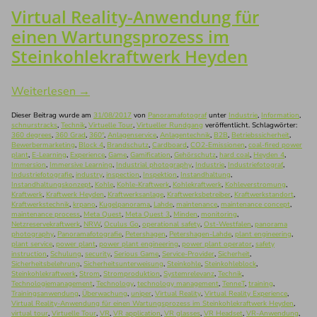
Virtual Reality-Anwendung für
einen Wartungsprozess im
Steinkohlekraftwerk Heyden
Weiterlesen
→
Dieser Beitrag wurde am
31/08/2017
von
Panoramafotograf
unter
Industrie
,
Information
,
schnurstracks
,
Technik
,
Virtuelle Tour
,
Virtueller Rundgang
veröffentlicht. Schlagwörter:
360 degrees
,
360 Grad
,
360°
,
Anlagenservice
,
Anlagentechnik
,
B2B
,
Betriebssicherheit
,
Bewerbermarketing
,
Block 4
,
Brandschutz
,
Cardboard
,
CO2-Emissionen
,
coal-fired power
plant
,
E-Learning
,
Experience
,
Game
,
Gamification
,
Gehörschutz
,
hard coal
,
Heyden 4
,
Immersion
,
Immersive Learning
,
Industrial photography
,
Industrie
,
Industriefotograf
,
Industriefotografie
,
industry
,
inspection
,
Inspektion
,
Instandhaltung
,
Instandhaltungskonzept
,
Kohle
,
Kohle-Kraftwerk
,
Kohlekraftwerk
,
Kohleverstromung
,
Kraftwerk
,
Kraftwerk Heyden
,
Kraftwerksanlage
,
Kraftwerksbetreiber
,
Kraftwerkstandort
,
Kraftwerkstechnik
,
krpano
,
Kugelpanorama
,
Lahde
,
maintenance
,
maintenance concept
,
maintenance process
,
Meta Quest
,
Meta Quest 3
,
Minden
,
monitoring
,
Netzreservekraftwerk
,
NRW
,
Oculus Go
,
operational safety
,
Ost-Westfalen
,
panorama
photography
,
Panoramafotografie
,
Petershagen
,
Petershagen-Lahde
,
plant engineering
,
plant service
,
power plant
,
power plant engineering
,
power plant operator
,
safety
instruction
,
Schulung
,
security
,
Serious Game
,
Service-Provider
,
Sicherheit
,
Sicherheitsbelehrung
,
Sicherheitsunterweisung
,
Steinkohle
,
Steinkohleblock
,
Steinkohlekraftwerk
,
Strom
,
Stromproduktion
,
Systemrelevanz
,
Technik
,
Technologiemanagement
,
Technology
,
technology management
,
TenneT
,
training
,
Trainingsanwendung
,
Überwachung
,
uniper
,
Virtual Reality
,
Virtual Reality Experience
,
Virtual Reality-Anwendung für einen Wartungsprozess im Steinkohlekraftwerk Heyden
,
virtual tour
,
Virtuelle Tour
,
VR
,
VR application
,
VR glasses
,
VR Headset
,
VR-Anwendung
,