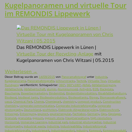
Kugelpanoramen und virtuelle Tour
im REMONDIS Lippewerk
Das REMONDIS Lippewerk in Lünen |
Virtuelle Tour der Recycling-Anlage
mit
Kugelpanoramen von Chris Witzani | 05.2015
Weiterlesen
→
Dieser Beitrag wurde am
14/09/2015
von
Panoramafotograf
unter
Industrie
,
Kugelpanorama
,
Panoramafotografie
,
schnurstracks
,
Technik
,
Virtuelle Tour
,
Virtueller
Rundgang
veröffentlicht. Schlagwörter:
360°
,
360°x180°
,
Abfall
,
Abfallentsorgung
,
Abfalltechnik
,
Abfallwirtschaft
,
alumin
,
Aluminiumoxid
,
Anhydrit
,
B2B
,
Backplate
,
Bauchemie
,
Bewerbermarketing
,
Bindemittel
,
Bindemittelproduktion
,
Bioabfallbehandlung
,
Biodiesel
,
biodiesel tanks
,
Biodieselproduktion
,
Biodieseltanks
,
Biogas
,
Biomassekraftwerk
,
casul
,
Chemical Park
,
Chemie
,
Chemiepark
,
chemistry
,
compost product
,
Construction
chemistry
,
corporate communication
,
Corporate Industriefotografie
,
corporate
photography
,
Deutschland
,
ecoMotion
,
Elektronik-Altgeräterecycling
,
Elektroschrott
,
Entsorger
,
Entsorgung
,
equirect
,
equirectangular
,
Fachlabor
,
Germany
,
Gips
,
Gipslager
,
Granulat
,
granulate
,
gypsum
,
gypsum store
,
Hauptverwaltung
,
high-resolution
,
Horizontal
,
Immersive Learning
,
industrial park
,
industrial photographer
,
Industrial
photography
,
industrial waste
,
Industrie
,
Industrieabfälle
,
Industriefotograf
,
Industriefotografie
,
Industriepark
,
Industriestandort
,
industry
,
Kompost
,
Kompostprodukt
,