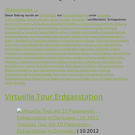
Weiterlesen
→
Dieser Beitrag wurde am
16/02/2015
von
Panoramafotograf
unter
Industrie
,
schnurstracks
,
Technik
,
Virtuelle Tour
,
Virtueller Rundgang
veröffentlicht. Schlagwörter:
applicant marketing
,
B2B
,
Bayer
,
Bewerbermarketing
,
Chemical Park
,
chemical products
,
Chemie
,
Chemiepark
,
Chemieprodukte
,
chemistry
,
Chempark
,
corporate industrial
photography
,
Corporate Industriefotografie
,
corporate photography
,
Currenta
,
damage
analyses
,
damage analysis
,
digital twin
,
digitaler Zwilling
,
Dormagen
,
Energieverteilung
,
Energy distribution
,
Immersive Learning
,
industrial photographer
,
Industrial photography
,
Industrie
,
Industriefotograf
,
Industriefotografie
,
industry
,
infrastructure pipe bridges
,
Infrastruktur-Rohrbrücken
,
inspection
,
Instandhaltungskonzept
,
LANXESS
,
location
marketing
,
maintenance concept
,
Panorama
,
panorama photo
,
Panoramafoto
,
pipe bridges
,
pipe support service
,
pipeline
,
pipeline networks
,
pipeline systems
,
pipeline technology
,
pipelines
,
Prüfung
,
Rohrbrücken
,
Rohrhalterungsservice
,
Rohrleitung
,
Rohrleitungen
,
Rohrleitungssysteme
,
Rohrleitungstechnik
,
Rohrnetze
,
Rundgang
,
Schadensanalysen
,
Standortmarketing
,
technical photographer
,
technical photography
,
Technik
,
Technikfotograf
,
Technikfotografie
,
Technology
,
technology photography
,
Tour
,
Unternehmensfotografie
,
Virtual Reality
,
virtual tour
,
Virtuelle Tour
,
Virtueller Rundgang
,
Visite virtuelle
.
Virtuelle Tour Erdgasstation
Virtuelle Tour mit 10 Panoramen –
Erdgasstation in Dormagen
| 10.2012