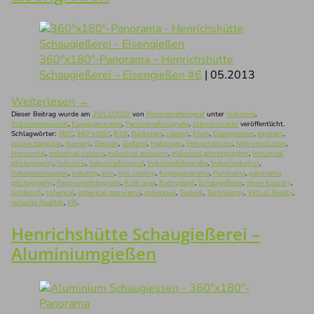
360°x180°-Panorama – Henrichshütte
Schaugießerei – Eisengießen #6
| 05.2013
Weiterlesen
→
Dieser Beitrag wurde am
20/11/2022
von
Panoramafotograf
unter
Industrie
,
Industriemuseum
,
Kugelpanorama
,
Panoramafotografie
,
schnurstracks
veröffentlicht.
Schlagwörter:
360°
,
360°x180°
,
B2B
,
Backplate
,
casting
,
Eisen
,
Eisengiessen
,
equirect
,
equirectangular
,
foundry
,
Giessen
,
Gießerei
,
Hattingen
,
Henrichshütte
,
high-resolution
,
Horizontal
,
industrial culture
,
industrial museum
,
industrial photographer
,
Industrial
photography
,
Industrie
,
Industriefotograf
,
Industriefotografie
,
Industriekultur
,
Industriemuseum
,
industry
,
iron
,
iron casting
,
Kugelpanorama
,
Panorama
,
panorama
photography
,
Panoramafotografie
,
Ruhr area
,
Ruhrgebiet
,
Schaugießerei
,
show foundry
,
sphärisch
,
spherical
,
spherical panorama
,
spherique
,
Technik
,
Technology
,
Virtual Reality
,
virtuelle Realität
,
VR
.
Henrichshütte Schaugießerei –
Aluminiumgießen