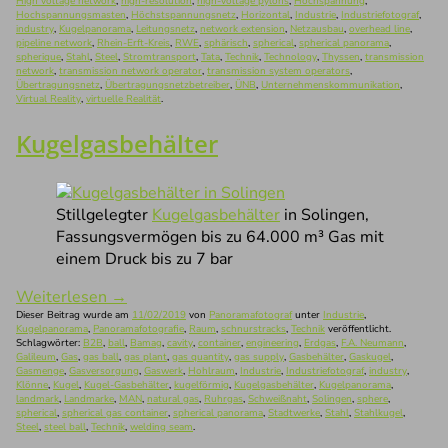
High voltage network
,
high-resolution
,
high-voltage pylons
,
Hochspannung
,
Hochspannungsmasten
,
Höchstspannungsnetz
,
Horizontal
,
Industrie
,
Industriefotograf
,
industry
,
Kugelpanorama
,
Leitungsnetz
,
network extension
,
Netzausbau
,
overhead line
,
pipeline network
,
Rhein-Erft-Kreis
,
RWE
,
sphärisch
,
spherical
,
spherical panorama
,
spherique
,
Stahl
,
Steel
,
Stromtransport
,
Tata
,
Technik
,
Technology
,
Thyssen
,
transmission
network
,
transmission network operator
,
transmission system operators
,
Übertragungsnetz
,
Übertragungsnetzbetreiber
,
ÜNB
,
Unternehmenskommunikation
,
Virtual Reality
,
virtuelle Realität
.
Kugelgasbehälter
Stillgelegter
Kugelgasbehälter
in Solingen,
Fassungsvermögen bis zu 64.000 m³ Gas mit
einem Druck bis zu 7 bar
Weiterlesen
→
Dieser Beitrag wurde am
11/02/2019
von
Panoramafotograf
unter
Industrie
,
Kugelpanorama
,
Panoramafotografie
,
Raum
,
schnurstracks
,
Technik
veröffentlicht.
Schlagwörter:
B2B
,
ball
,
Bamag
,
cavity
,
container
,
engineering
,
Erdgas
,
F.A. Neumann
,
Galileum
,
Gas
,
gas ball
,
gas plant
,
gas quantity
,
gas supply
,
Gasbehälter
,
Gaskugel
,
Gasmenge
,
Gasversorgung
,
Gaswerk
,
Hohlraum
,
Industrie
,
Industriefotograf
,
industry
,
Klönne
,
Kugel
,
Kugel-Gasbehälter
,
kugelförmig
,
Kugelgasbehälter
,
Kugelpanorama
,
landmark
,
Landmarke
,
MAN
,
natural gas
,
Ruhrgas
,
Schweißnaht
,
Solingen
,
sphere
,
spherical
,
spherical gas container
,
spherical panorama
,
Stadtwerke
,
Stahl
,
Stahlkugel
,
Steel
,
steel ball
,
Technik
,
welding seam
.