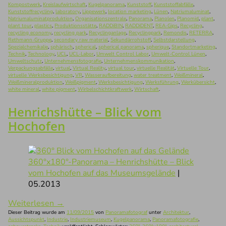
Kompostwerk
,
Kreislaufwirtschaft
,
Kugelpanorama
,
Kunststoff
,
Kunststoffabfälle
,
Kunststoffrecycling
,
laboratory
,
Lippewerk
,
location marketing
,
Lünen
,
Natriumaluminat
,
Natriumaluminatproduktion
,
Organisationszentrale
,
Panorama
,
Planolen
,
Planomid
,
plant
,
plant tour
,
plastics
,
Produktionsstätte
,
RADDiBIN
,
RADDiDENT
,
REA-Gips
,
Recycling
,
recycling economy
,
recycling park
,
Recyclinganlage
,
Recyclingpark
,
Remondis
,
RETERRA
,
Rethmann-Gruppe
,
secondary raw material
,
Sekundärrohstoff
,
Selbstdarstellung
,
Spezialchemikalie
,
sphärisch
,
spherical
,
spherical panorama
,
spherique
,
Standortmarketing
,
Technik
,
Technology
,
UCL
,
UCL-Labor
,
Umwelt Control Labor
,
Umwelt-Control Lünen
,
Umweltschutz
,
Unternehmensfotografie
,
Unternehmenskommunikation
,
Verpackungsabfälle
,
virtual
,
Virtual Reality
,
virtual tour
,
virtuelle Realität
,
Virtuelle Tour
,
virtuelle Werksbesichtigung
,
VR
,
Wasseraufbereitung
,
water treatment
,
Weißmineral
,
Weißmineralproduktion
,
Weißpigment
,
Werksbesichtigung
,
Werksführung
,
Werkübersicht
,
white mineral
,
white pigment
,
Wirbelschichtkraftwerk
,
Wirtschaft
.
Henrichshütte – Blick vom
Hochofen
360°x180°-Panorama – Henrichshütte – Blick
vom Hochofen auf das Museumsgelände
|
05.2013
Weiterlesen
→
Dieser Beitrag wurde am
11/09/2015
von
Panoramafotograf
unter
Architektur
,
Aussichtspunkt
,
Industrie
,
Industriemuseum
,
Kugelpanorama
,
Panoramafotografie
,