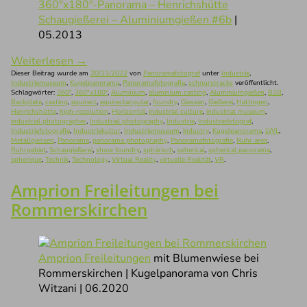
360°x180°-Panorama – Henrichshütte
Schaugießerei – Aluminiumgießen #6b
|
05.2013
Weiterlesen
→
Dieser Beitrag wurde am
20/11/2022
von
Panoramafotograf
unter
Industrie
,
Industriemuseum
,
Kugelpanorama
,
Panoramafotografie
,
schnurstracks
veröffentlicht.
Schlagwörter:
360°
,
360°x180°
,
Aluminium
,
aluminium casting
,
Aluminiumgießen
,
B2B
,
Backplate
,
casting
,
equirect
,
equirectangular
,
foundry
,
Giessen
,
Gießerei
,
Hattingen
,
Henrichshütte
,
high-resolution
,
Horizontal
,
industrial culture
,
industrial museum
,
industrial photographer
,
Industrial photography
,
Industrie
,
Industriefotograf
,
Industriefotografie
,
Industriekultur
,
Industriemuseum
,
industry
,
Kugelpanorama
,
LWL
,
Metallgiessen
,
Panorama
,
panorama photography
,
Panoramafotografie
,
Ruhr area
,
Ruhrgebiet
,
Schaugießerei
,
show foundry
,
sphärisch
,
spherical
,
spherical panorama
,
spherique
,
Technik
,
Technology
,
Virtual Reality
,
virtuelle Realität
,
VR
.
Amprion Freileitungen bei
Rommerskirchen
Amprion Freileitungen
mit Blumenwiese bei
Rommerskirchen | Kugelpanorama von Chris
Witzani | 06.2020