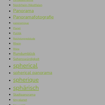
Luftbildaufnahme
Nordrhein-Westfalen
Panorama
Panoramafotografie
panoramique
Planet
Politik
Reichstagsgebäude
Rhein
Rhine
Rundumblick
Sehenswürdigkeit
spherical
spherical panorama
spherique
sphärisch
Stadtpanorama
tiny planet