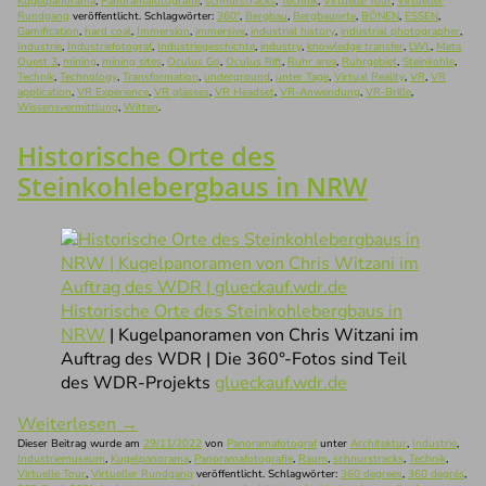
Kugelpanorama
,
Panoramafotografie
,
schnurstracks
,
Technik
,
Virtuelle Tour
,
Virtueller
Rundgang
veröffentlicht. Schlagwörter:
360°
,
Bergbau
,
Bergbauorte
,
BÖNEN
,
ESSEN
,
Gamification
,
hard coal
,
Immersion
,
immersive
,
industrial history
,
industrial photographer
,
Industrie
,
Industriefotograf
,
Industriegeschichte
,
industry
,
knowledge transfer
,
LWL
,
Meta
Quest 3
,
mining
,
mining sites
,
Oculus Go
,
Oculus Rift
,
Ruhr area
,
Ruhrgebiet
,
Steinkohle
,
Technik
,
Technology
,
Transformation
,
underground
,
unter Tage
,
Virtual Reality
,
VR
,
VR
application
,
VR Experience
,
VR glasses
,
VR Headset
,
VR-Anwendung
,
VR-Brille
,
Wissensvermittlung
,
Witten
.
Historische Orte des
Steinkohlebergbaus in NRW
Historische Orte des Steinkohlebergbaus in
NRW
| Kugelpanoramen von Chris Witzani im
Auftrag des WDR | Die 360°-Fotos sind Teil
des WDR-Projekts
glueckauf.wdr.de
Weiterlesen
→
Dieser Beitrag wurde am
29/11/2022
von
Panoramafotograf
unter
Architektur
,
Industrie
,
Industriemuseum
,
Kugelpanorama
,
Panoramafotografie
,
Raum
,
schnurstracks
,
Technik
,
Virtuelle Tour
,
Virtueller Rundgang
veröffentlicht. Schlagwörter:
360 degrees
,
360 degrés
,