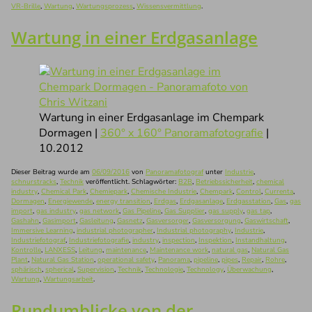
VR-Brille
,
Wartung
,
Wartungsprozess
,
Wissensvermittlung
.
Wartung in einer Erdgasanlage
Wartung in einer Erdgasanlage im Chempark
Dormagen |
360° x 160° Panoramafotografie
|
10.2012
Dieser Beitrag wurde am
06/09/2016
von
Panoramafotograf
unter
Industrie
,
schnurstracks
,
Technik
veröffentlicht. Schlagwörter:
B2B
,
Betriebssicherheit
,
chemical
industry
,
Chemical Park
,
Chemiepark
,
Chemische Industrie
,
Chempark
,
Control
,
Currenta
,
Dormagen
,
Energiewende
,
energy transition
,
Erdgas
,
Erdgasanlage
,
Erdgasstation
,
Gas
,
gas
import
,
gas industry
,
gas network
,
Gas Pipeline
,
Gas Supplier
,
gas supply
,
gas tap
,
Gashahn
,
Gasimport
,
Gasleitung
,
Gasnetz
,
Gasversorger
,
Gasversorgung
,
Gaswirtschaft
,
Immersive Learning
,
industrial photographer
,
Industrial photography
,
Industrie
,
Industriefotograf
,
Industriefotografie
,
industry
,
inspection
,
Inspektion
,
Instandhaltung
,
Kontrolle
,
LANXESS
,
Leitung
,
maintenance
,
Maintenance work
,
natural gas
,
Natural Gas
Plant
,
Natural Gas Station
,
operational safety
,
Panorama
,
pipeline
,
pipes
,
Repair
,
Rohre
,
sphärisch
,
spherical
,
Supervision
,
Technik
,
Technologie
,
Technology
,
Überwachung
,
Wartung
,
Wartungsarbeit
.
Rundumblicke von der