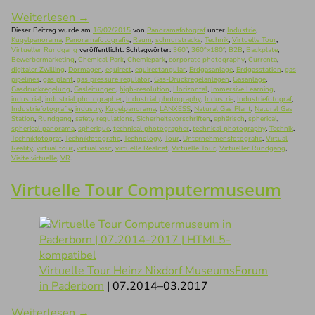
Weiterlesen
→
Dieser Beitrag wurde am
16/02/2015
von
Panoramafotograf
unter
Industrie
,
Kugelpanorama
,
Panoramafotografie
,
Raum
,
schnurstracks
,
Technik
,
Virtuelle Tour
,
Virtueller Rundgang
veröffentlicht. Schlagwörter:
360°
,
360°x180°
,
B2B
,
Backplate
,
Bewerbermarketing
,
Chemical Park
,
Chemiepark
,
corporate photography
,
Currenta
,
digitaler Zwilling
,
Dormagen
,
equirect
,
equirectangular
,
Erdgasanlage
,
Erdgasstation
,
gas
pipelines
,
gas plant
,
gas pressure regulator
,
Gas-Druckregelanlagen
,
Gasanlage
,
Gasdruckregelung
,
Gasleitungen
,
high-resolution
,
Horizontal
,
Immersive Learning
,
industrial
,
industrial photographer
,
Industrial photography
,
Industrie
,
Industriefotograf
,
Industriefotografie
,
industry
,
Kugelpanorama
,
LANXESS
,
Natural Gas Plant
,
Natural Gas
Station
,
Rundgang
,
safety regulations
,
Sicherheitsvorschriften
,
sphärisch
,
spherical
,
spherical panorama
,
spherique
,
technical photographer
,
technical photography
,
Technik
,
Technikfotograf
,
Technikfotografie
,
Technology
,
Tour
,
Unternehmensfotografie
,
Virtual
Reality
,
virtual tour
,
virtual visit
,
virtuelle Realität
,
Virtuelle Tour
,
Virtueller Rundgang
,
Visite virtuelle
,
VR
.
Virtuelle Tour Computermuseum
Virtuelle Tour Heinz Nixdorf MuseumsForum
in Paderborn
| 07.2014–03.2017
Weiterlesen
→