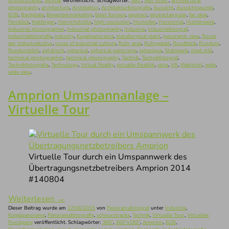
schnurstracks
,
Technik
veröffentlicht. Schlagwörter:
360°
,
360°x180°
,
architectural
photography
,
architecture
,
Architektur
,
Architekturfotografie
,
Aussicht
,
Aussichtspunkt
,
B2B
,
Backplate
,
Bewerbermarketing
,
blast furnace
,
equirect
,
equirectangular
,
far view
,
Fernblick
,
Hattingen
,
Henrichshütte
,
high-resolution
,
Hochofen
,
Horizontal
,
Hüttenwerk
,
industrial photographer
,
Industrial photography
,
Industrie
,
Industriefotograf
,
Industriefotografie
,
industry
,
Kugelpanorama
,
metallurgical plant
,
panoramic view
,
Route
der Industriekultur
,
route of industrial culture
,
Ruhr area
,
Ruhrgebiet
,
Rundblick
,
Rundum
,
Rundumblick
,
sphärisch
,
spherical
,
spherical panorama
,
spherique
,
Stahlwerk
,
steel mill
,
technical photographer
,
technical photography
,
Technik
,
Technikfotograf
,
Technikfotografie
,
Technology
,
Virtual Reality
,
virtuelle Realität
,
vista
,
VR
,
Weitsicht
,
wide
,
wide view
.
Amprion Umspannanlage –
Virtuelle Tour
Virtuelle Tour durch ein Umspannwerk des
Übertragungsnetzbetreibers Amprion 2014
#140804
Weiterlesen
→
Dieser Beitrag wurde am
17/06/2015
von
Panoramafotograf
unter
Industrie
,
Kugelpanorama
,
Panoramafotografie
,
schnurstracks
,
Technik
,
Virtuelle Tour
,
Virtueller
Rundgang
veröffentlicht. Schlagwörter:
360°
,
360°x180°
,
Amprion
,
B2B
,