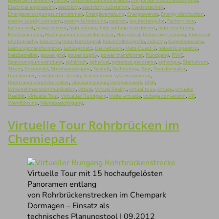
Bewerbermarketing
,
circuit
,
corporate communication
,
Corporate Industriefotografie
,
Electrical engineering
,
electricity
,
electricity substation
,
Elektrotechnik
,
Energieversorgungsunternehmen
,
Energieverteilung
,
Energiewende
,
Energy distribution
,
energy supply company
,
energy turnaround
,
equirect
,
equirectangular
,
Factory tour
,
factory visit
,
heavy current
,
high voltage
,
high voltage transformer
,
high-resolution
,
Hochspannung
,
Hochspannungstransformator
,
Horizontal
,
Immersive Learning
,
Industrial
photography
,
Industrie
,
Industriefotograf
,
Industriefotografie
,
industry
,
Kugelpanorama
,
Leistungstransformator
,
Leitungsnetz
,
line network
,
Meta Quest 3
,
network operator
,
Netzbetreiber
,
power grid
,
power supply
,
power transformer
,
Rundgang
,
RWE
,
Spannungsumwandlung
,
sphärisch
,
spherical
,
spherical panorama
,
spherique
,
Starkstrom
,
Strom
,
Stromnetz
,
Stromversorgung
,
Technik
,
Technology
,
Tour
,
Transformator
,
transformer
,
transformer station
,
transmission system operator
,
Übertragungsnetzbetreiber
,
Umspannanlage
,
Umspannwerk
,
ÜNB
,
Unternehmenskommunikation
,
virtual
,
Virtual Reality
,
virtual tour
,
virtuell
,
virtuelle
Realität
,
Virtuelle Tour
,
Virtueller Rundgang
,
Visite virtuelle
,
voltage conversion
,
VR
,
Werkführung
,
Werksbesichtigung
.
Virtuelle Tour Rohrbrücken im
Chemiepark
Virtuelle Tour mit 15 hochaufgelösten
Panoramen entlang
von Rohrbrückenstrecken im Chempark
Dormagen – Einsatz als
technisches Planungstool | 09.2012