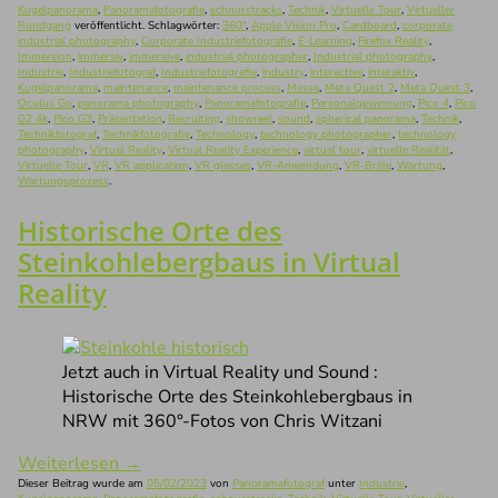
Kugelpanorama
,
Panoramafotografie
,
schnurstracks
,
Technik
,
Virtuelle Tour
,
Virtueller
Rundgang
veröffentlicht. Schlagwörter:
360°
,
Apple Vision Pro
,
Cardboard
,
corporate
industrial photography
,
Corporate Industriefotografie
,
E-Learning
,
Firefox Reality
,
Immersion
,
immersiv
,
immersive
,
industrial photographer
,
Industrial photography
,
Industrie
,
Industriefotograf
,
Industriefotografie
,
industry
,
interactive
,
interaktiv
,
Kugelpanorama
,
maintenance
,
maintenance process
,
Messe
,
Meta Quest 2
,
Meta Quest 3
,
Oculus Go
,
panorama photography
,
Panoramafotografie
,
Personalgewinnung
,
Pico 4
,
Pico
G2 4k
,
Pico G3
,
Präsentation
,
Recruiting
,
showreel
,
sound
,
spherical panorama
,
Technik
,
Technikfotograf
,
Technikfotografie
,
Technology
,
technology photographer
,
technology
photography
,
Virtual Reality
,
Virtual Reality Experience
,
virtual tour
,
virtuelle Realität
,
Virtuelle Tour
,
VR
,
VR application
,
VR glasses
,
VR-Anwendung
,
VR-Brille
,
Wartung
,
Wartungsprozess
.
Historische Orte des
Steinkohlebergbaus in Virtual
Reality
Jetzt auch in Virtual Reality und Sound :
Historische Orte des Steinkohlebergbaus in
NRW mit 360°-Fotos von Chris Witzani
Weiterlesen
→
Dieser Beitrag wurde am
05/02/2023
von
Panoramafotograf
unter
Industrie
,