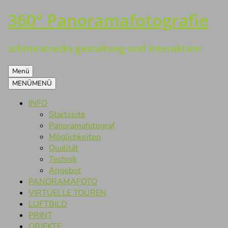
360° Panoramafotografie
Zum
Inhalt
springen
schnurstracks gestaltung und interaktion
Menü
MENÜ
MENÜ
INFO
Startseite
Panoramafotograf
Möglichkeiten
Qualität
Technik
Angebot
PANORAMAFOTO
VIRTUELLE TOUREN
LUFTBILD
PRINT
OBJEKTE