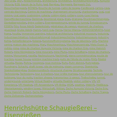
360 Grad
,
360°
,
Andachtsplatz
,
architecture
,
Architektur
,
Architekturfotografie
,
Auguste
Victoria
,
B2B
,
bassin de la Ruhr
,
bed
,
Bergbau
,
Bergwerk
,
Bergwerk Ost
,
Besucherbergwerk
,
BÖNEN
,
Bouche de tunnel
,
cadre de levage
,
Cardboard
,
carton
,
cave
,
centrale électrique
,
Centre de machines
,
changement structurel
,
charbonnage
,
coal
,
coal
mining
,
coal seam
,
coalmining
,
cokerie
,
coking plant
,
colliery
,
coop
,
cuve Herne
,
Dampffördermaschine
,
Denkmal
,
devotional place
,
drain
,
drainage
,
Druckmaschinengleis
,
Dünkelbergstollen
,
dying colliery
,
Energiegewinnung
,
entrée du tunnel
,
Entwässerung
,
ESSEN
,
Flöz
,
fosse Adolf
,
Gedenkstein
,
générateur de vapeur
,
gisement de charbon
,
glueckauf
,
Grube Adolf
,
Hamm
,
hard coal
,
Herne
,
Herne-Wanne
,
HERZOGENRATH
,
hoist
frame
,
houille
,
Immersive Learning
,
industrial architecture
,
industrial museum
,
Industrie
,
Industriearchitektur
,
Industriefotograf
,
Industriegeschichte
,
Industriemuseum
,
industry
,
Kohle
,
Kohleförderung
,
Kokerei
,
Kunststoffrohrsysteme
,
lieu de dévotion
,
LWL
,
Machine
centre
,
maison des machines
,
Marl
,
Maschinenhaus
,
Maschinenzentrale
,
Meta Quest 3
,
météo
,
mine
,
mine de charbon Auguste Victoria
,
mine de charbon Erin
,
mine Heinrich
Robert
,
mine Königsborn
,
mine mourant
,
mine Pluto
,
mine Schafberg
,
mines de charbon
,
mining
,
Monument
,
nacelle
,
Nachnutzung
,
Nachtigall
,
pierre commémorative
,
poulie de
traction
,
power house
,
printing machine track
,
puits de l'étoile du matin
,
RAG
,
Réalité
virtuelle
,
Revier
,
Rohre
,
rossignol
,
roue motrice
,
Ruhr
,
Ruhr district
,
Ruhrgebiet
,
Rundgang
,
Schacht
,
shaft tower
,
site de mémoire
,
steam conveyor
,
Steinkohle
,
Steinkohlebergbau
,
Stollenmundloch
,
structural change
,
Strukturwandel
,
Technik
,
Technologie
,
Technology
,
tour à charbon
,
tour à tête marteau
,
tour d'enroulement
,
tour de
bobinage
,
tour du puits
,
traction sheave
,
transporteur à vapeur
,
Treibscheibe
,
tunnel
,
underground
,
untertage
,
Virtual Reality
,
virtuelle Realität
,
visitor colliery
,
VR
,
VR
Experience
,
VR Headset
,
VR-Anwendung
,
VR-Brille
,
WDR
,
weather
,
WebVR
,
Weißkaue
,
Westerkappeln
,
winding tower
,
Wirtschaft
,
Witten
,
Zeche Auguste Victoria
,
Zeche Erin
,
Zeche Heinrich Robert
,
Zeche Königsborn
,
Zeche Pluto
,
Zeche Schafberg
,
Zeche Trappe
,
Zeche Zollverein
,
Zechensterben
.
Henrichshütte Schaugießerei –
Eisengießen