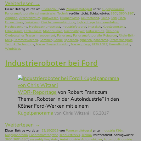
Weiterlesen
→
Dieser Beitrag wurde am
05/06/2020
von
Panoramafotograf
unter
Kugelpanorama
,
Panoramafotografie
,
schnurstracks
,
Technik
veröffentlicht. Schlagwörter:
360°
,
360°x180°
,
Amprion
,
Artenreichtum
,
Blühwiesen
,
Blumenwiese
,
Deutschland
,
Fauna
,
Feld
,
Flora
,
Flower Lines
,
Freileitung
,
Gleichstromverbindung
,
high voltage
,
high-resolution
,
Hochspannung
,
Hochspannungsmast
,
Industriefotograf
,
interaktiv
,
Kugelpanorama
,
Lebensraum
,
Little Planet
,
Mohnblumen
,
Nachhaltigkeit
,
Naturschutz
,
Ökologie
,
Ökologisches Trassenmanagement
,
Panorama
,
Panoramafotografie
,
Refugium
,
Rhein-Erft-
Kreis
,
Rommerskirchen
,
Sommer
,
Sonne
,
sphärisch
,
spherical panorama
,
Stromtransport
,
Technik
,
Technology
,
Trasse
,
Trassenkorridor
,
Trassenpflege
,
ULTRANET
,
Umweltschutz
,
Windräder
.
Industrieroboter bei Ford
WDR-Reportage
von Robert Franz zum
Thema „Roboter in der Autoindustrie“ in den
Kölner Ford-Werken mit einem
Kugelpanorama
von Chris Witzani | 06.2017
Weiterlesen
→
Dieser Beitrag wurde am
22/10/2019
von
Panoramafotograf
unter
Industrie
,
Köln
,
Kugelpanorama
,
Panoramafotografie
,
schnurstracks
,
Technik
veröffentlicht. Schlagwörter:
360°
,
360°x180°
,
assembly line
,
Auto
,
Autoindustrie
,
Automobilbau
,
Automobilindustrie
,