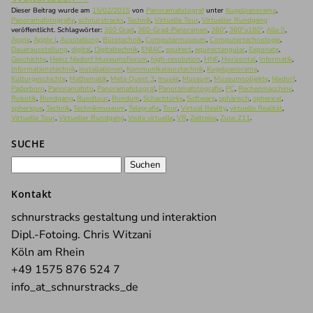
Dieser Beitrag wurde am
15/02/2015
von
Panoramafotograf
unter
Kugelpanorama
,
Panoramafotografie
,
schnurstracks
,
Technik
,
Virtuelle Tour
,
Virtueller Rundgang
veröffentlicht. Schlagwörter:
360 Grad
,
360-Grad-Panoramen
,
360°
,
360°x180°
,
Alle II
,
Apple
,
Apple I
,
Ausstellung
,
Bürotechnik
,
Computermuseum
,
Computertechnologie
,
Dauerausstellung
,
digital
,
Digitaltechnik
,
ENIAC
,
equirect
,
equirectangular
,
Exponate
,
Geschichte
,
Heinz Nixdorf MuseumsForum
,
high-resolution
,
HNF
,
Horizontal
,
Informatik
,
Informationstechnik
,
Installationen
,
Kommunikationstechnik
,
Kugelpanorama
,
Kulturgeschichte
,
Mathematik
,
Meta Quest 3
,
musée
,
Museum
,
Museumsobjekte
,
Nixdorf
,
Paderborn
,
Panoramafoto
,
Panoramafotograf
,
Panoramafotografie
,
PC
,
Rechenmaschine
,
Robotik
,
Rundgang
,
Rundtour
,
Rundum
,
Schachtürke
,
Software
,
sphärisch
,
spherical
,
spherique
,
Technik
,
Technikmuseum
,
Telegrafie
,
Tour
,
Virtual Reality
,
virtuelle Realität
,
Virtuelle Tour
,
Virtueller Rundgang
,
Visite virtuelle
,
VR
,
Zeitreise
,
Zuse Z11
.
SUCHE
Suchen
nach:
Kontakt
schnurstracks gestaltung und interaktion
Dipl.-Fotoing. Chris Witzani
Köln am Rhein
+49 1575 876 524 7
info_at_schnurstracks_de