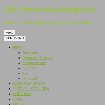
360° Panoramafotografie
Zum
Inhalt
springen
schnurstracks gestaltung und interaktion
Menü
MENÜ
MENÜ
INFO
Startseite
Panoramafotograf
Möglichkeiten
Qualität
Technik
Angebot
PANORAMAFOTO
VIRTUELLE TOUREN
LUFTBILD
PRINT
OBJEKTE