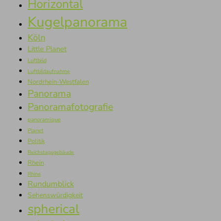
Horizontal
Kugelpanorama
Köln
Little Planet
Luftbild
Luftbildaufnahme
Nordrhein-Westfalen
Panorama
Panoramafotografie
panoramique
Planet
Politik
Reichstagsgebäude
Rhein
Rhine
Rundumblick
Sehenswürdigkeit
spherical