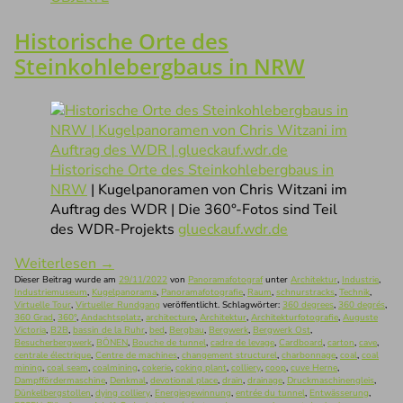
Historische Orte des
Steinkohlebergbaus in NRW
Historische Orte des Steinkohlebergbaus in
NRW
| Kugelpanoramen von Chris Witzani im
Auftrag des WDR | Die 360°-Fotos sind Teil
des WDR-Projekts
glueckauf.wdr.de
Weiterlesen
→
Dieser Beitrag wurde am
29/11/2022
von
Panoramafotograf
unter
Architektur
,
Industrie
,
Industriemuseum
,
Kugelpanorama
,
Panoramafotografie
,
Raum
,
schnurstracks
,
Technik
,
Virtuelle Tour
,
Virtueller Rundgang
veröffentlicht. Schlagwörter:
360 degrees
,
360 degrés
,
360 Grad
,
360°
,
Andachtsplatz
,
architecture
,
Architektur
,
Architekturfotografie
,
Auguste
Victoria
,
B2B
,
bassin de la Ruhr
,
bed
,
Bergbau
,
Bergwerk
,
Bergwerk Ost
,
Besucherbergwerk
,
BÖNEN
,
Bouche de tunnel
,
cadre de levage
,
Cardboard
,
carton
,
cave
,
centrale électrique
,
Centre de machines
,
changement structurel
,
charbonnage
,
coal
,
coal
mining
,
coal seam
,
coalmining
,
cokerie
,
coking plant
,
colliery
,
coop
,
cuve Herne
,
Dampffördermaschine
,
Denkmal
,
devotional place
,
drain
,
drainage
,
Druckmaschinengleis
,
Dünkelbergstollen
,
dying colliery
,
Energiegewinnung
,
entrée du tunnel
,
Entwässerung
,