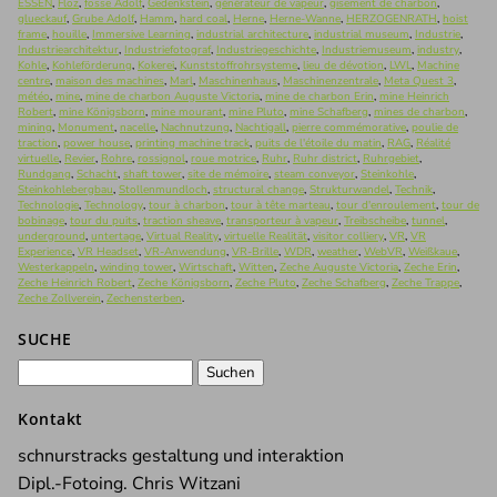
ESSEN
,
Flöz
,
fosse Adolf
,
Gedenkstein
,
générateur de vapeur
,
gisement de charbon
,
glueckauf
,
Grube Adolf
,
Hamm
,
hard coal
,
Herne
,
Herne-Wanne
,
HERZOGENRATH
,
hoist
frame
,
houille
,
Immersive Learning
,
industrial architecture
,
industrial museum
,
Industrie
,
Industriearchitektur
,
Industriefotograf
,
Industriegeschichte
,
Industriemuseum
,
industry
,
Kohle
,
Kohleförderung
,
Kokerei
,
Kunststoffrohrsysteme
,
lieu de dévotion
,
LWL
,
Machine
centre
,
maison des machines
,
Marl
,
Maschinenhaus
,
Maschinenzentrale
,
Meta Quest 3
,
météo
,
mine
,
mine de charbon Auguste Victoria
,
mine de charbon Erin
,
mine Heinrich
Robert
,
mine Königsborn
,
mine mourant
,
mine Pluto
,
mine Schafberg
,
mines de charbon
,
mining
,
Monument
,
nacelle
,
Nachnutzung
,
Nachtigall
,
pierre commémorative
,
poulie de
traction
,
power house
,
printing machine track
,
puits de l'étoile du matin
,
RAG
,
Réalité
virtuelle
,
Revier
,
Rohre
,
rossignol
,
roue motrice
,
Ruhr
,
Ruhr district
,
Ruhrgebiet
,
Rundgang
,
Schacht
,
shaft tower
,
site de mémoire
,
steam conveyor
,
Steinkohle
,
Steinkohlebergbau
,
Stollenmundloch
,
structural change
,
Strukturwandel
,
Technik
,
Technologie
,
Technology
,
tour à charbon
,
tour à tête marteau
,
tour d'enroulement
,
tour de
bobinage
,
tour du puits
,
traction sheave
,
transporteur à vapeur
,
Treibscheibe
,
tunnel
,
underground
,
untertage
,
Virtual Reality
,
virtuelle Realität
,
visitor colliery
,
VR
,
VR
Experience
,
VR Headset
,
VR-Anwendung
,
VR-Brille
,
WDR
,
weather
,
WebVR
,
Weißkaue
,
Westerkappeln
,
winding tower
,
Wirtschaft
,
Witten
,
Zeche Auguste Victoria
,
Zeche Erin
,
Zeche Heinrich Robert
,
Zeche Königsborn
,
Zeche Pluto
,
Zeche Schafberg
,
Zeche Trappe
,
Zeche Zollverein
,
Zechensterben
.
SUCHE
Suchen
nach:
Kontakt
schnurstracks gestaltung und interaktion
Dipl.-Fotoing. Chris Witzani