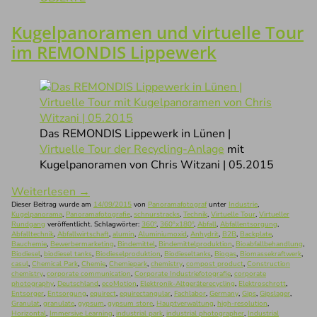
Kugelpanoramen und virtuelle Tour
im REMONDIS Lippewerk
Das REMONDIS Lippewerk in Lünen |
Virtuelle Tour der Recycling-Anlage
mit
Kugelpanoramen von Chris Witzani | 05.2015
Weiterlesen
→
Dieser Beitrag wurde am
14/09/2015
von
Panoramafotograf
unter
Industrie
,
Kugelpanorama
,
Panoramafotografie
,
schnurstracks
,
Technik
,
Virtuelle Tour
,
Virtueller
Rundgang
veröffentlicht. Schlagwörter:
360°
,
360°x180°
,
Abfall
,
Abfallentsorgung
,
Abfalltechnik
,
Abfallwirtschaft
,
alumin
,
Aluminiumoxid
,
Anhydrit
,
B2B
,
Backplate
,
Bauchemie
,
Bewerbermarketing
,
Bindemittel
,
Bindemittelproduktion
,
Bioabfallbehandlung
,
Biodiesel
,
biodiesel tanks
,
Biodieselproduktion
,
Biodieseltanks
,
Biogas
,
Biomassekraftwerk
,
casul
,
Chemical Park
,
Chemie
,
Chemiepark
,
chemistry
,
compost product
,
Construction
chemistry
,
corporate communication
,
Corporate Industriefotografie
,
corporate
photography
,
Deutschland
,
ecoMotion
,
Elektronik-Altgeräterecycling
,
Elektroschrott
,
Entsorger
,
Entsorgung
,
equirect
,
equirectangular
,
Fachlabor
,
Germany
,
Gips
,
Gipslager
,
Granulat
,
granulate
,
gypsum
,
gypsum store
,
Hauptverwaltung
,
high-resolution
,
Horizontal
,
Immersive Learning
,
industrial park
,
industrial photographer
,
Industrial