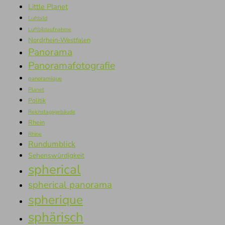
Little Planet
Luftbild
Luftbildaufnahme
Nordrhein-Westfalen
Panorama
Panoramafotografie
panoramique
Planet
Politik
Reichstagsgebäude
Rhein
Rhine
Rundumblick
Sehenswürdigkeit
spherical
spherical panorama
spherique
sphärisch