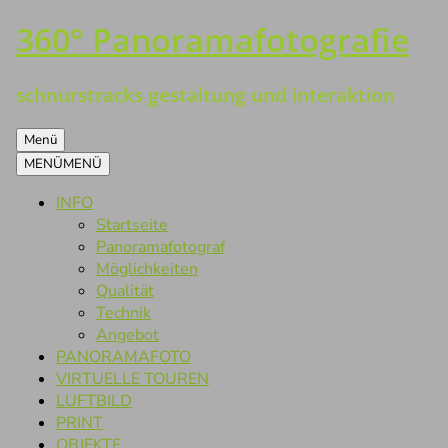
360° Panoramafotografie
Zum
Inhalt
springen
schnurstracks gestaltung und interaktion
Menü
MENÜ
MENÜ
INFO
Startseite
Panoramafotograf
Möglichkeiten
Qualität
Technik
Angebot
PANORAMAFOTO
VIRTUELLE TOUREN
LUFTBILD
PRINT
OBJEKTE