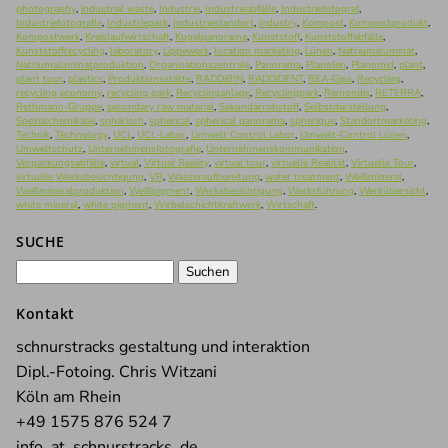
photography
,
industrial waste
,
Industrie
,
Industrieabfälle
,
Industriefotograf
,
Industriefotografie
,
Industriepark
,
Industriestandort
,
industry
,
Kompost
,
Kompostprodukt
,
Kompostwerk
,
Kreislaufwirtschaft
,
Kugelpanorama
,
Kunststoff
,
Kunststoffabfälle
,
Kunststoffrecycling
,
laboratory
,
Lippewerk
,
location marketing
,
Lünen
,
Natriumaluminat
,
Natriumaluminatproduktion
,
Organisationszentrale
,
Panorama
,
Planolen
,
Planomid
,
plant
,
plant tour
,
plastics
,
Produktionsstätte
,
RADDiBIN
,
RADDiDENT
,
REA-Gips
,
Recycling
,
recycling economy
,
recycling park
,
Recyclinganlage
,
Recyclingpark
,
Remondis
,
RETERRA
,
Rethmann-Gruppe
,
secondary raw material
,
Sekundärrohstoff
,
Selbstdarstellung
,
Spezialchemikalie
,
sphärisch
,
spherical
,
spherical panorama
,
spherique
,
Standortmarketing
,
Technik
,
Technology
,
UCL
,
UCL-Labor
,
Umwelt Control Labor
,
Umwelt-Control Lünen
,
Umweltschutz
,
Unternehmensfotografie
,
Unternehmenskommunikation
,
Verpackungsabfälle
,
virtual
,
Virtual Reality
,
virtual tour
,
virtuelle Realität
,
Virtuelle Tour
,
virtuelle Werksbesichtigung
,
VR
,
Wasseraufbereitung
,
water treatment
,
Weißmineral
,
Weißmineralproduktion
,
Weißpigment
,
Werksbesichtigung
,
Werksführung
,
Werkübersicht
,
white mineral
,
white pigment
,
Wirbelschichtkraftwerk
,
Wirtschaft
.
SUCHE
Suchen
nach:
Kontakt
schnurstracks gestaltung und interaktion
Dipl.-Fotoing. Chris Witzani
Köln am Rhein
+49 1575 876 524 7
info_at_schnurstracks_de