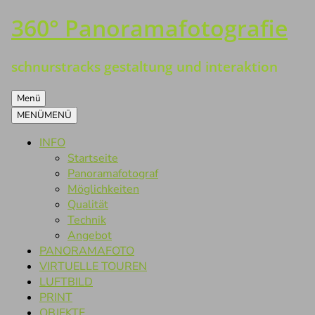
360° Panoramafotografie
Zum
Inhalt
springen
schnurstracks gestaltung und interaktion
Menü
MENÜ
MENÜ
INFO
Startseite
Panoramafotograf
Möglichkeiten
Qualität
Technik
Angebot
PANORAMAFOTO
VIRTUELLE TOUREN
LUFTBILD
PRINT
OBJEKTE