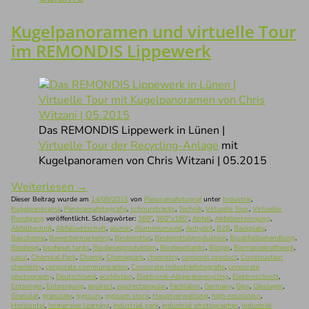
Kugelpanoramen und virtuelle Tour
im REMONDIS Lippewerk
Das REMONDIS Lippewerk in Lünen |
Virtuelle Tour der Recycling-Anlage
mit
Kugelpanoramen von Chris Witzani | 05.2015
Weiterlesen
→
Dieser Beitrag wurde am
14/09/2015
von
Panoramafotograf
unter
Industrie
,
Kugelpanorama
,
Panoramafotografie
,
schnurstracks
,
Technik
,
Virtuelle Tour
,
Virtueller
Rundgang
veröffentlicht. Schlagwörter:
360°
,
360°x180°
,
Abfall
,
Abfallentsorgung
,
Abfalltechnik
,
Abfallwirtschaft
,
alumin
,
Aluminiumoxid
,
Anhydrit
,
B2B
,
Backplate
,
Bauchemie
,
Bewerbermarketing
,
Bindemittel
,
Bindemittelproduktion
,
Bioabfallbehandlung
,
Biodiesel
,
biodiesel tanks
,
Biodieselproduktion
,
Biodieseltanks
,
Biogas
,
Biomassekraftwerk
,
casul
,
Chemical Park
,
Chemie
,
Chemiepark
,
chemistry
,
compost product
,
Construction
chemistry
,
corporate communication
,
Corporate Industriefotografie
,
corporate
photography
,
Deutschland
,
ecoMotion
,
Elektronik-Altgeräterecycling
,
Elektroschrott
,
Entsorger
,
Entsorgung
,
equirect
,
equirectangular
,
Fachlabor
,
Germany
,
Gips
,
Gipslager
,
Granulat
,
granulate
,
gypsum
,
gypsum store
,
Hauptverwaltung
,
high-resolution
,
Horizontal
,
Immersive Learning
,
industrial park
,
industrial photographer
,
Industrial