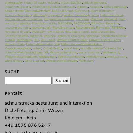
photography
,
industrial waste
,
Industrie
,
Industrieabfälle
,
Industriefotograf
,
Industriefotografie
,
Industriepark
,
Industriestandort
,
industry
,
Kompost
,
Kompostprodukt
,
Kompostwerk
,
Kreislaufwirtschaft
,
Kugelpanorama
,
Kunststoff
,
Kunststoffabfälle
,
Kunststoffrecycling
,
laboratory
,
Lippewerk
,
location marketing
,
Lünen
,
Natriumaluminat
,
Natriumaluminatproduktion
,
Organisationszentrale
,
Panorama
,
Planolen
,
Planomid
,
plant
,
plant tour
,
plastics
,
Produktionsstätte
,
RADDiBIN
,
RADDiDENT
,
REA-Gips
,
Recycling
,
recycling economy
,
recycling park
,
Recyclinganlage
,
Recyclingpark
,
Remondis
,
RETERRA
,
Rethmann-Gruppe
,
secondary raw material
,
Sekundärrohstoff
,
Selbstdarstellung
,
Spezialchemikalie
,
sphärisch
,
spherical
,
spherical panorama
,
spherique
,
Standortmarketing
,
Technik
,
Technology
,
UCL
,
UCL-Labor
,
Umwelt Control Labor
,
Umwelt-Control Lünen
,
Umweltschutz
,
Unternehmensfotografie
,
Unternehmenskommunikation
,
Verpackungsabfälle
,
virtual
,
Virtual Reality
,
virtual tour
,
virtuelle Realität
,
Virtuelle Tour
,
virtuelle Werksbesichtigung
,
VR
,
Wasseraufbereitung
,
water treatment
,
Weißmineral
,
Weißmineralproduktion
,
Weißpigment
,
Werksbesichtigung
,
Werksführung
,
Werkübersicht
,
white mineral
,
white pigment
,
Wirbelschichtkraftwerk
,
Wirtschaft
.
SUCHE
Suchen
nach:
Kontakt
schnurstracks gestaltung und interaktion
Dipl.-Fotoing. Chris Witzani
Köln am Rhein
+49 1575 876 524 7
info_at_schnurstracks_de