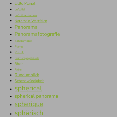
Little Planet
Luftbild
Luftbildaufnahme
Nordrhein-Westfalen
Panorama
Panoramafotografie
panoramique
Planet
Politik
Reichstagsgebäude
Rhein
Rhine
Rundumblick
Sehenswürdigkeit
spherical
spherical panorama
spherique
sphärisch