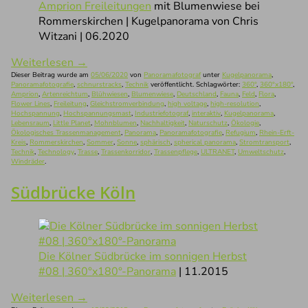
Amprion Freileitungen
mit Blumenwiese bei
Rommerskirchen | Kugelpanorama von Chris
Witzani | 06.2020
Weiterlesen
→
Dieser Beitrag wurde am
05/06/2020
von
Panoramafotograf
unter
Kugelpanorama
,
Panoramafotografie
,
schnurstracks
,
Technik
veröffentlicht. Schlagwörter:
360°
,
360°x180°
,
Amprion
,
Artenreichtum
,
Blühwiesen
,
Blumenwiese
,
Deutschland
,
Fauna
,
Feld
,
Flora
,
Flower Lines
,
Freileitung
,
Gleichstromverbindung
,
high voltage
,
high-resolution
,
Hochspannung
,
Hochspannungsmast
,
Industriefotograf
,
interaktiv
,
Kugelpanorama
,
Lebensraum
,
Little Planet
,
Mohnblumen
,
Nachhaltigkeit
,
Naturschutz
,
Ökologie
,
Ökologisches Trassenmanagement
,
Panorama
,
Panoramafotografie
,
Refugium
,
Rhein-Erft-
Kreis
,
Rommerskirchen
,
Sommer
,
Sonne
,
sphärisch
,
spherical panorama
,
Stromtransport
,
Technik
,
Technology
,
Trasse
,
Trassenkorridor
,
Trassenpflege
,
ULTRANET
,
Umweltschutz
,
Windräder
.
Südbrücke Köln
Die Kölner Südbrücke im sonnigen Herbst
#08 | 360°x180°-Panorama
| 11.2015
Weiterlesen
→