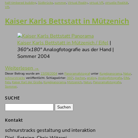
half-timbered building
,
Südbrücke
,
summer
,
Virtual Reality
,
virtual VR
,
virtuelle Realität
,
VR
.
Kaiser Karls Bettstatt in Mützenich
Kaiser Karls Bettstatt in Mützenich / Eifel
|
360°x180°
Analogfotografie aus der Hand |
Sommer 2004
Weiterlesen
→
Dieser Beitrag wurde am
23/08/2004
von
Panoramafotograf
unter
Kugelpanorama
,
Natur
,
schnurstracks
veröffentlicht. Schlagwörter:
360°
,
Aachen
,
analog
,
Analogfotografie
,
Eifel
,
Fels
,
Kaiser Karl der Große
,
Kugelpanorama
,
Mützenich
,
Natur
,
Panoramafotografie
,
Sommer
.
SUCHE
Suchen
nach:
Kontakt
schnurstracks gestaltung und interaktion