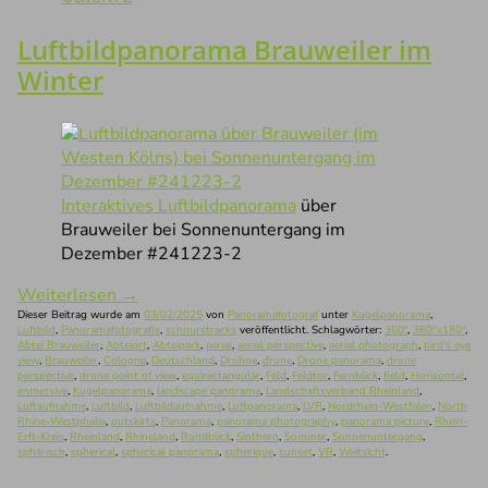
Luftbildpanorama Brauweiler im
Winter
Interaktives Luftbildpanorama
über
Brauweiler bei Sonnenuntergang im
Dezember #241223-2
Weiterlesen
→
Dieser Beitrag wurde am
03/02/2025
von
Panoramafotograf
unter
Kugelpanorama
,
Luftbild
,
Panoramafotografie
,
schnurstracks
veröffentlicht. Schlagwörter:
360°
,
360°x180°
,
Abtei Brauweiler
,
Abteiort
,
Abteipark
,
aerial
,
aerial perspective
,
aerial photograph
,
bird's eye
view
,
Brauweiler
,
Cologne
,
Deutschland
,
Drohne
,
drone
,
Drone panorama
,
drone
perspective
,
drone point of view
,
equirectangular
,
Feld
,
Feldtor
,
Fernblick
,
field
,
Horizontal
,
immersive
,
Kugelpanorama
,
landscape panorama
,
Landschaftsverband Rheinland
,
Luftaufnahme
,
Luftbild
,
Luftbildaufnahme
,
Luftpanorama
,
LVR
,
Nordrhein-Westfalen
,
North
Rhine-Westphalia
,
outskirts
,
Panorama
,
panorama photography
,
panorama picture
,
Rhein-
Erft-Kreis
,
Rheinland
,
Rhineland
,
Rundblick
,
Sinthern
,
Sommer
,
Sonnenuntergang
,
sphärisch
,
spherical
,
spherical panorama
,
spherique
,
sunset
,
VR
,
Weitsicht
.