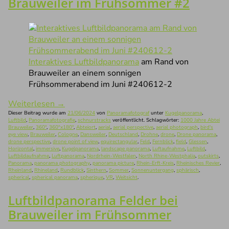
Brauweiler im Frühsommer #2
Interaktives Luftbildpanorama
am Rand von
Brauweiler an einem sonnigen
Frühsommerabend im Juni #240612-2
Weiterlesen
→
Dieser Beitrag wurde am
21/06/2024
von
Panoramafotograf
unter
Kugelpanorama
,
Luftbild
,
Panoramafotografie
,
schnurstracks
veröffentlicht. Schlagwörter:
1000 Jahre Abtei
Brauweiler
,
360°
,
360°x180°
,
Abteiort
,
aerial
,
aerial perspective
,
aerial photograph
,
bird's
eye view
,
Brauweiler
,
Cologne
,
Dansweiler
,
Deutschland
,
Drohne
,
drone
,
Drone panorama
,
drone perspective
,
drone point of view
,
equirectangular
,
Feld
,
Fernblick
,
field
,
Glessen
,
Horizontal
,
immersive
,
Kugelpanorama
,
landscape panorama
,
Luftaufnahme
,
Luftbild
,
Luftbildaufnahme
,
Luftpanorama
,
Nordrhein-Westfalen
,
North Rhine-Westphalia
,
outskirts
,
Panorama
,
panorama photography
,
panorama picture
,
Rhein-Erft-Kreis
,
Rheinisches Revier
,
Rheinland
,
Rhineland
,
Rundblick
,
Sinthern
,
Sommer
,
Sonnenuntergang
,
sphärisch
,
spherical
,
spherical panorama
,
spherique
,
VR
,
Weitsicht
.
Luftbildpanorama Felder bei
Brauweiler im Frühsommer