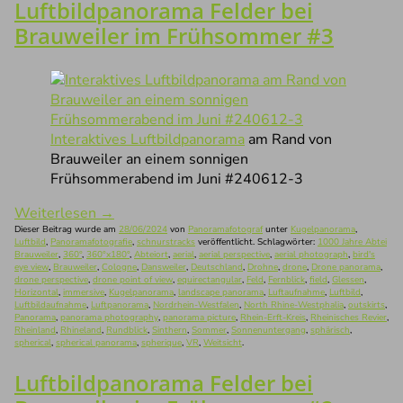
Luftbildpanorama Felder bei
Brauweiler im Frühsommer #3
Interaktives Luftbildpanorama
am Rand von
Brauweiler an einem sonnigen
Frühsommerabend im Juni #240612-3
Weiterlesen
→
Dieser Beitrag wurde am
28/06/2024
von
Panoramafotograf
unter
Kugelpanorama
,
Luftbild
,
Panoramafotografie
,
schnurstracks
veröffentlicht. Schlagwörter:
1000 Jahre Abtei
Brauweiler
,
360°
,
360°x180°
,
Abteiort
,
aerial
,
aerial perspective
,
aerial photograph
,
bird's
eye view
,
Brauweiler
,
Cologne
,
Dansweiler
,
Deutschland
,
Drohne
,
drone
,
Drone panorama
,
drone perspective
,
drone point of view
,
equirectangular
,
Feld
,
Fernblick
,
field
,
Glessen
,
Horizontal
,
immersive
,
Kugelpanorama
,
landscape panorama
,
Luftaufnahme
,
Luftbild
,
Luftbildaufnahme
,
Luftpanorama
,
Nordrhein-Westfalen
,
North Rhine-Westphalia
,
outskirts
,
Panorama
,
panorama photography
,
panorama picture
,
Rhein-Erft-Kreis
,
Rheinisches Revier
,
Rheinland
,
Rhineland
,
Rundblick
,
Sinthern
,
Sommer
,
Sonnenuntergang
,
sphärisch
,
spherical
,
spherical panorama
,
spherique
,
VR
,
Weitsicht
.
Luftbildpanorama Felder bei