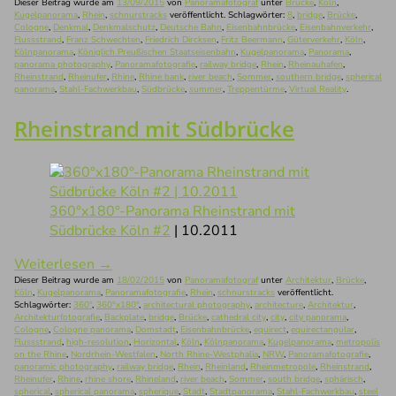
Dieser Beitrag wurde am
13/09/2015
von
Panoramafotograf
unter
Brücke
,
Köln
,
Kugelpanorama
,
Rhein
,
schnurstracks
veröffentlicht. Schlagwörter:
8
,
bridge
,
Brücke
,
Cologne
,
Denkmal
,
Denkmalschutz
,
Deutsche Bahn
,
Eisenbahnbrücke
,
Eisenbahnverkehr
,
Flussstrand
,
Franz Schwechten
,
Friedrich Dircksen
,
Fritz Beermann
,
Güterverkehr
,
Köln
,
Kölnpanorama
,
Königlich Preußischen Staatseisenbahn
,
Kugelpanorama
,
Panorama
,
panorama photography
,
Panoramafotografie
,
railway bridge
,
Rhein
,
Rheinauhafen
,
Rheinstrand
,
Rheinufer
,
Rhine
,
Rhine bank
,
river beach
,
Sommer
,
southern bridge
,
spherical
panorama
,
Stahl-Fachwerkbau
,
Südbrücke
,
summer
,
Treppentürme
,
Virtual Reality
.
Rheinstrand mit Südbrücke
360°x180°-Panorama Rheinstrand mit
Südbrücke Köln #2
| 10.2011
Weiterlesen
→
Dieser Beitrag wurde am
18/02/2015
von
Panoramafotograf
unter
Architektur
,
Brücke
,
Köln
,
Kugelpanorama
,
Panoramafotografie
,
Rhein
,
schnurstracks
veröffentlicht.
Schlagwörter:
360°
,
360°x180°
,
architectural photography
,
architecture
,
Architektur
,
Architekturfotografie
,
Backplate
,
bridge
,
Brücke
,
cathedral city
,
city
,
city panorama
,
Cologne
,
Cologne panorama
,
Domstadt
,
Eisenbahnbrücke
,
equirect
,
equirectangular
,
Flussstrand
,
high-resolution
,
Horizontal
,
Köln
,
Kölnpanorama
,
Kugelpanorama
,
metropolis
on the Rhine
,
Nordrhein-Westfalen
,
North Rhine-Westphalia
,
NRW
,
Panoramafotografie
,
panoramic photography
,
railway bridge
,
Rhein
,
Rheinland
,
Rheinmetropole
,
Rheinstrand
,
Rheinufer
,
Rhine
,
rhine shore
,
Rhineland
,
river beach
,
Sommer
,
south bridge
,
sphärisch
,
spherical
,
spherical panorama
,
spherique
,
Stadt
,
Stadtpanorama
,
Stahl-Fachwerkbau
,
steel