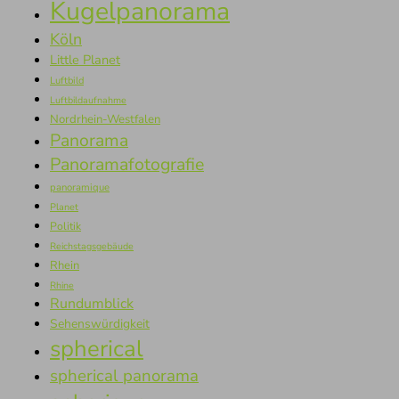
Kugelpanorama
Köln
Little Planet
Luftbild
Luftbildaufnahme
Nordrhein-Westfalen
Panorama
Panoramafotografie
panoramique
Planet
Politik
Reichstagsgebäude
Rhein
Rhine
Rundumblick
Sehenswürdigkeit
spherical
spherical panorama