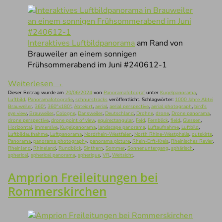
Interaktives Luftbildpanorama
am Rand von
Brauweiler an einem sonnigen
Frühsommerabend im Juni #240612-1
Weiterlesen
→
Dieser Beitrag wurde am
20/06/2024
von
Panoramafotograf
unter
Kugelpanorama
,
Luftbild
,
Panoramafotografie
,
schnurstracks
veröffentlicht. Schlagwörter:
1000 Jahre Abtei
Brauweiler
,
360°
,
360°x180°
,
Abteiort
,
aerial
,
aerial perspective
,
aerial photograph
,
bird's
eye view
,
Brauweiler
,
Cologne
,
Dansweiler
,
Deutschland
,
Drohne
,
drone
,
Drone panorama
,
drone perspective
,
drone point of view
,
equirectangular
,
Feld
,
Fernblick
,
field
,
Glessen
,
Horizontal
,
immersive
,
Kugelpanorama
,
landscape panorama
,
Luftaufnahme
,
Luftbild
,
Luftbildaufnahme
,
Luftpanorama
,
Nordrhein-Westfalen
,
North Rhine-Westphalia
,
outskirts
,
Panorama
,
panorama photography
,
panorama picture
,
Rhein-Erft-Kreis
,
Rheinisches Revier
,
Rheinland
,
Rhineland
,
Rundblick
,
Sinthern
,
Sommer
,
Sonnenuntergang
,
sphärisch
,
spherical
,
spherical panorama
,
spherique
,
VR
,
Weitsicht
.
Amprion Freileitungen bei
Rommerskirchen