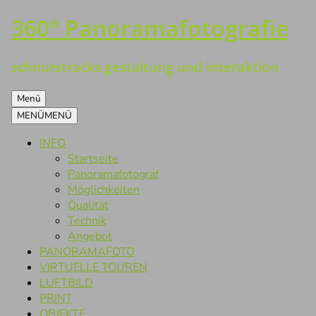
360° Panoramafotografie
Zum
Inhalt
springen
schnurstracks gestaltung und interaktion
Menü
MENÜ
MENÜ
INFO
Startseite
Panoramafotograf
Möglichkeiten
Qualität
Technik
Angebot
PANORAMAFOTO
VIRTUELLE TOUREN
LUFTBILD
PRINT
OBJEKTE