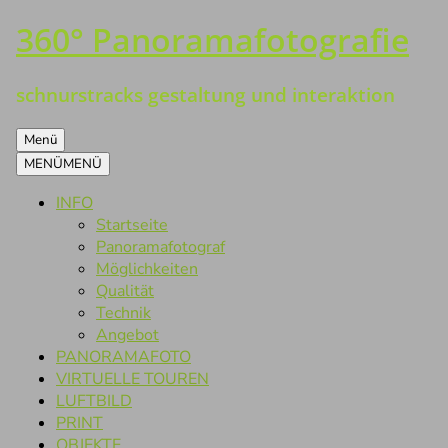
360° Panoramafotografie
Zum
Inhalt
springen
schnurstracks gestaltung und interaktion
Menü
MENÜ
MENÜ
INFO
Startseite
Panoramafotograf
Möglichkeiten
Qualität
Technik
Angebot
PANORAMAFOTO
VIRTUELLE TOUREN
LUFTBILD
PRINT
OBJEKTE