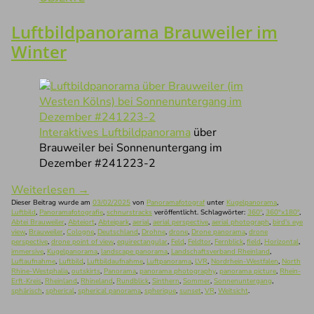
Luftbildpanorama Brauweiler im
Winter
Interaktives Luftbildpanorama
über
Brauweiler bei Sonnenuntergang im
Dezember #241223-2
Weiterlesen
→
Dieser Beitrag wurde am
03/02/2025
von
Panoramafotograf
unter
Kugelpanorama
,
Luftbild
,
Panoramafotografie
,
schnurstracks
veröffentlicht. Schlagwörter:
360°
,
360°x180°
,
Abtei Brauweiler
,
Abteiort
,
Abteipark
,
aerial
,
aerial perspective
,
aerial photograph
,
bird's eye
view
,
Brauweiler
,
Cologne
,
Deutschland
,
Drohne
,
drone
,
Drone panorama
,
drone
perspective
,
drone point of view
,
equirectangular
,
Feld
,
Feldtor
,
Fernblick
,
field
,
Horizontal
,
immersive
,
Kugelpanorama
,
landscape panorama
,
Landschaftsverband Rheinland
,
Luftaufnahme
,
Luftbild
,
Luftbildaufnahme
,
Luftpanorama
,
LVR
,
Nordrhein-Westfalen
,
North
Rhine-Westphalia
,
outskirts
,
Panorama
,
panorama photography
,
panorama picture
,
Rhein-
Erft-Kreis
,
Rheinland
,
Rhineland
,
Rundblick
,
Sinthern
,
Sommer
,
Sonnenuntergang
,
sphärisch
,
spherical
,
spherical panorama
,
spherique
,
sunset
,
VR
,
Weitsicht
.