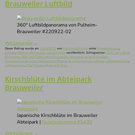
Brauweiler Luftbild
360° Luftbildpanorama von Pulheim-
Brauweiler #220922-02
Weiterlesen
→
Dieser Beitrag wurde am
28/09/2022
von
Panoramafotograf
unter
Kugelpanorama
,
Luftbild
,
Panoramafotografie
,
schnurstracks
veröffentlicht. Schlagwörter:
1000 Jahre Abtei
Brauweiler
,
360°
,
360°x180°
,
Abtei Brauweiler
,
Abteipark
,
aerial
,
Brauweiler
,
Kugelpanorama
,
Landschaftsverband Rheinland
,
Luftaufnahme
,
Luftbild
,
Luftbildaufnahme
,
Luftpanorama
,
LVR
,
Pulheim
,
Rhein-Erft-Kreis
.
Kirschblüte im Abteipark
Brauweiler
Japanische Kirschblüte im Brauweiler
Abteipark |
Kugelpanorama #5430
Weiterlesen
→