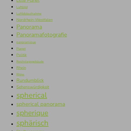
Little Planet
Luftbild
Luftbildaufnahme
Nordrhein-Westfalen
Panorama
Panoramafotografie
panoramique
Planet
Politik
Reichstagsgebäude
Rhein
Rhine
Rundumblick
Sehenswürdigkeit
spherical
spherical panorama
spherique
sphärisch