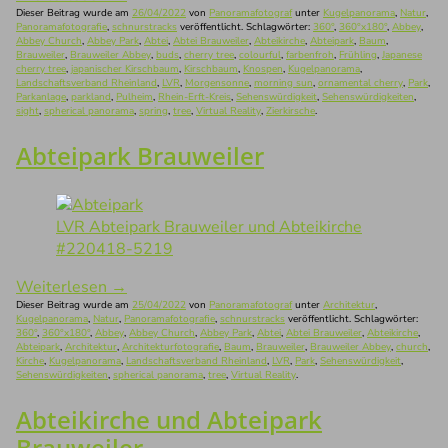
Dieser Beitrag wurde am
26/04/2022
von
Panoramafotograf
unter
Kugelpanorama
,
Natur
,
Panoramafotografie
,
schnurstracks
veröffentlicht. Schlagwörter:
360°
,
360°x180°
,
Abbey
,
Abbey Church
,
Abbey Park
,
Abtei
,
Abtei Brauweiler
,
Abteikirche
,
Abteipark
,
Baum
,
Brauweiler
,
Brauweiler Abbey
,
buds
,
cherry tree
,
colourful
,
farbenfroh
,
Frühling
,
Japanese
cherry tree
,
japanischer Kirschbaum
,
Kirschbaum
,
Knospen
,
Kugelpanorama
,
Landschaftsverband Rheinland
,
LVR
,
Morgensonne
,
morning sun
,
ornamental cherry
,
Park
,
Parkanlage
,
parkland
,
Pulheim
,
Rhein-Erft-Kreis
,
Sehenswürdigkeit
,
Sehenswürdigkeiten
,
sight
,
spherical panorama
,
spring
,
tree
,
Virtual Reality
,
Zierkirsche
.
Abteipark Brauweiler
LVR Abteipark Brauweiler und Abteikirche
#220418-5219
Weiterlesen
→
Dieser Beitrag wurde am
25/04/2022
von
Panoramafotograf
unter
Architektur
,
Kugelpanorama
,
Natur
,
Panoramafotografie
,
schnurstracks
veröffentlicht. Schlagwörter:
360°
,
360°x180°
,
Abbey
,
Abbey Church
,
Abbey Park
,
Abtei
,
Abtei Brauweiler
,
Abteikirche
,
Abteipark
,
Architektur
,
Architekturfotografie
,
Baum
,
Brauweiler
,
Brauweiler Abbey
,
church
,
Kirche
,
Kugelpanorama
,
Landschaftsverband Rheinland
,
LVR
,
Park
,
Sehenswürdigkeit
,
Sehenswürdigkeiten
,
spherical panorama
,
tree
,
Virtual Reality
.
Abteikirche und Abteipark
Brauweiler