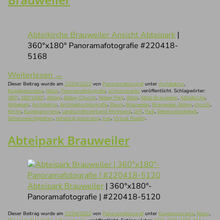
Abteikirche Brauweiler Ansicht Abteipark
|
360°x180° Panoramafotografie #220418-
5168
Weiterlesen
→
Dieser Beitrag wurde am
22/04/2022
von
Panoramafotograf
unter
Architektur
,
Kugelpanorama
,
Natur
,
Panoramafotografie
,
schnurstracks
veröffentlicht. Schlagwörter:
360°
,
360°x180°
,
Abbey
,
Abbey Church
,
Abbey Park
,
Abtei
,
Abtei Brauweiler
,
Abteikirche
,
Abteipark
,
Architektur
,
Architekturfotografie
,
Baum
,
Brauweiler
,
Brauweiler Abbey
,
church
,
Kirche
,
Kugelpanorama
,
Landschaftsverband Rheinland
,
LVR
,
Park
,
Sehenswürdigkeit
,
Sehenswürdigkeiten
,
spherical panorama
,
tree
,
Virtual Reality
.
Abteipark Brauweiler
Abteipark Brauweiler
| 360°x180°-
Panoramafotografie | #220418-5120
Dieser Beitrag wurde am
21/04/2022
von
Panoramafotograf
unter
Kugelpanorama
,
Natur
,