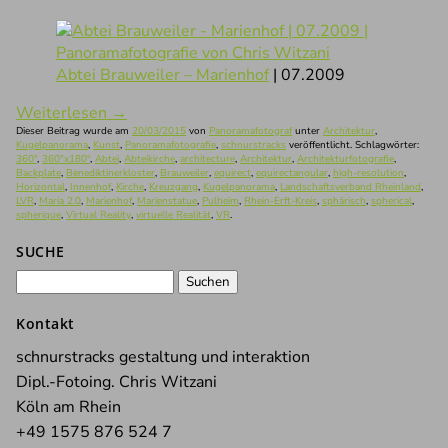
Abtei Brauweiler – Marienhof
| 07.2009
Weiterlesen
→
Dieser Beitrag wurde am
20/03/2015
von
Panoramafotograf
unter
Architektur
,
Kugelpanorama
,
Kunst
,
Panoramafotografie
,
schnurstracks
veröffentlicht. Schlagwörter:
360°
,
360°x180°
,
Abtei
,
Abteikirche
,
architecture
,
Architektur
,
Architekturfotografie
,
Backplate
,
Benediktinerkloster
,
Brauweiler
,
equirect
,
equirectangular
,
high-resolution
,
Horizontal
,
Innenhof
,
Kirche
,
Kreuzgang
,
Kugelpanorama
,
Landschaftsverband Rheinland
,
LVR
,
Maria 2.0
,
Marienhof
,
Marienstatue
,
Pulheim
,
Rhein-Erft-Kreis
,
sphärisch
,
spherical
,
spherique
,
Virtual Reality
,
virtuelle Realität
,
VR
.
SUCHE
Suchen
nach:
Kontakt
schnurstracks gestaltung und interaktion
Dipl.-Fotoing. Chris Witzani
Köln am Rhein
+49 1575 876 524 7