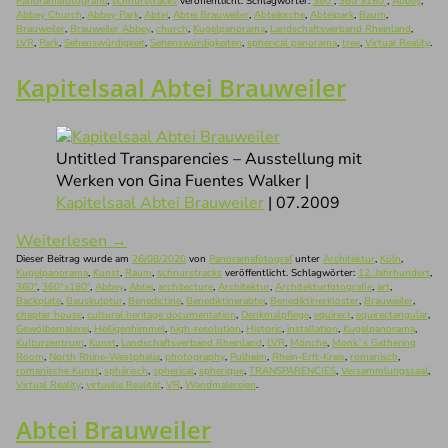
Panoramafotografie
,
schnurstracks
veröffentlicht. Schlagwörter:
360°
,
360°x180°
,
Abbey
,
Abbey Church
,
Abbey Park
,
Abtei
,
Abtei Brauweiler
,
Abteikirche
,
Abteipark
,
Baum
,
Brauweiler
,
Brauweiler Abbey
,
church
,
Kugelpanorama
,
Landschaftsverband Rheinland
,
LVR
,
Park
,
Sehenswürdigkeit
,
Sehenswürdigkeiten
,
spherical panorama
,
tree
,
Virtual Reality
.
Kapitelsaal Abtei Brauweiler
Untitled Transparencies – Ausstellung mit
Werken von Gina Fuentes Walker |
Kapitelsaal Abtei Brauweiler
| 07.2009
Weiterlesen
→
Dieser Beitrag wurde am
26/08/2020
von
Panoramafotograf
unter
Architektur
,
Köln
,
Kugelpanorama
,
Kunst
,
Raum
,
schnurstracks
veröffentlicht. Schlagwörter:
12. Jahrhundert
,
360°
,
360°x180°
,
Abbey
,
Abtei
,
architecture
,
Architektur
,
Architekturfotografie
,
art
,
Backplate
,
Bauskulptur
,
Benedictine
,
Benediktinerabtei
,
Benediktinerkloster
,
Brauweiler
,
chapter house
,
cultural heritage documentation
,
Denkmalpflege
,
equirect
,
equirectangular
,
Gewölbemalerei
,
Heiligenhimmel
,
high-resolution
,
Historic
,
installation
,
Kugelpanorama
,
Kulturzentrum
,
Kunst
,
Landschaftsverband Rheinland
,
LVR
,
Mönche
,
Monk`s Gathering
Room
,
North Rhine-Westphalia
,
photography
,
Pulheim
,
Rhein-Erft-Kreis
,
romanisch
,
romanische Kunst
,
sphärisch
,
spherical
,
spherique
,
TRANSPARENCIES
,
Versammlungssaal
,
Virtual Reality
,
virtuelle Realität
,
VR
,
Wandmalereien
.
Abtei Brauweiler