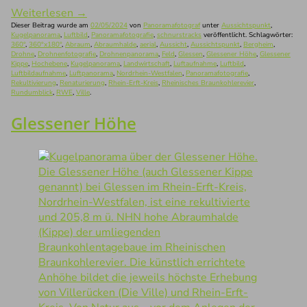
Weiterlesen
→
Dieser Beitrag wurde am
02/05/2024
von
Panoramafotograf
unter
Aussichtspunkt
,
Kugelpanorama
,
Luftbild
,
Panoramafotografie
,
schnurstracks
veröffentlicht. Schlagwörter:
360°
,
360°x180°
,
Abraum
,
Abraumhalde
,
aerial
,
Aussicht
,
Aussichtspunkt
,
Bergheim
,
Drohne
,
Drohnenfotografie
,
Drohnenpanorama
,
Feld
,
Glessen
,
Glessener Höhe
,
Glessener
Kippe
,
Hochebene
,
Kugelpanorama
,
Landwirtschaft
,
Luftaufnahme
,
Luftbild
,
Luftbildaufnahme
,
Luftpanorama
,
Nordrhein-Westfalen
,
Panoramafotografie
,
Rekultivierung
,
Renaturierung
,
Rhein-Erft-Kreis
,
Rheinisches Braunkohlerevier
,
Rundumblick
,
RWE
,
Ville
.
Glessener Höhe