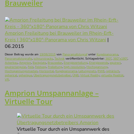
Brauweiler
Amprion Freileitung bei Brauweiler im Rhein-Erft-
Kreis | 360°x180°-Panorama von Chris Witzani
|
06.2015
Dieser Beitrag wurde am
19/06/2015
von
Panoramafotograf
unter
Kugelpanorama
,
Panoramafotografie
,
schnurstracks
,
Technik
veröffentlicht. Schlagwörter:
360°
,
360°x180°
,
Ackerbau
,
Amprion
,
Backplate
,
Brauweiler
,
Energieverteilung
,
Energiewende
,
equirect
,
equirectangular
,
Feld
,
Feldweg
,
Freileitung
,
high-resolution
,
Hochspannung
,
Hochspannungsmasten
,
Horizontal
,
Kugelpanorama
,
Leitungsnetz
,
RWE
,
sphärisch
,
spherical
,
spherique
,
Übertragungsnetzbetreiber
,
ÜNB
,
Virtual Reality
,
virtuelle Realität
,
VR
.
Amprion Umspannanlage –
Virtuelle Tour
Virtuelle Tour durch ein Umspannwerk des