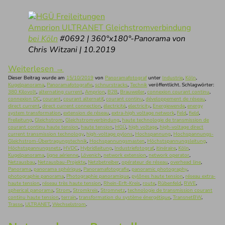
Amprion ULTRANET Gleichstromverbindung
bei Köln
#0692 | 360°x180°-Panorama von
Chris Witzani | 10.2019
Weiterlesen
→
Dieser Beitrag wurde am
15/10/2019
von
Panoramafotograf
unter
Industrie
,
Köln
,
Kugelpanorama
,
Panoramafotografie
,
schnurstracks
,
Technik
veröffentlicht. Schlagwörter:
380 Kilovolt
,
alternating current
,
Amprion
,
B2B
,
Brauweiler
,
connexion courant continu
,
connexion DC
,
courant
,
courant alternatif
,
courant continu
,
développement de réseau
,
direct current
,
direct current connection
,
électricité
,
electricity
,
Energiewende
,
energy
system transformation
,
extension de réseau
,
extra-high voltage network
,
Feld
,
field
,
Freileitung
,
Gleichstrom
,
Gleichstromverbindung
,
haute technologie de transmission de
courant continu haute tension
,
haute tension
,
HGÜ
,
high voltage
,
high-voltage direct
current transmission technology
,
high-voltage pylons
,
Hochspannung
,
Hochspannungs-
Gleichstrom-Übertragungstechnik
,
Hochspannungsmasten
,
Höchstspannungsleitung
,
Höchstspannungsnetz
,
HVDC
,
Hybridleitung
,
Industriefotograf
,
itinéraire
,
Köln
,
Kugelpanorama
,
ligne aérienne
,
Lövenich
,
network extension
,
network operator
,
Netzausbau
,
Netzausbau-Projekte
,
Netzbetreiber
,
opérateur de réseau
,
overhead line
,
Panorama
,
panorama sphérique
,
Panoramafotografie
,
panoramic photography
,
photographie panorama
,
Photographie panoramique
,
pylônes haute tension
,
réseau extra-
haute tension
,
réseau très haute tension
,
Rhein-Erft-Kreis
,
route
,
Rübenfeld
,
RWE
,
spherical panorama
,
Strom
,
Stromkreis
,
Stromnetz
,
technologie de transmission courant
continu haute tension
,
terrain
,
transformation du système énergétique
,
TransnetBW
,
Trasse
,
ULTRANET
,
Wechselstrom
.