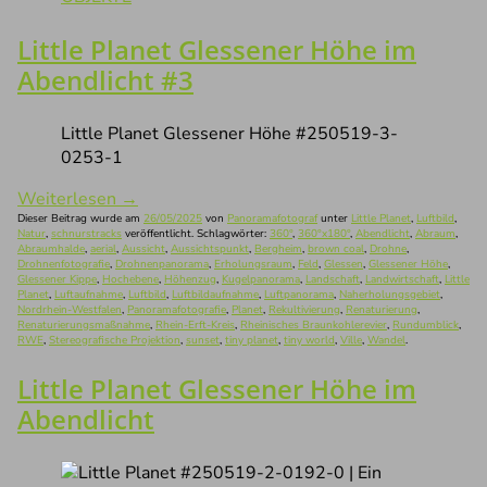
Little Planet Glessener Höhe im
Abendlicht #3
Little Planet Glessener Höhe #250519-3-
0253-1
Weiterlesen
→
Dieser Beitrag wurde am
26/05/2025
von
Panoramafotograf
unter
Little Planet
,
Luftbild
,
Natur
,
schnurstracks
veröffentlicht. Schlagwörter:
360°
,
360°x180°
,
Abendlicht
,
Abraum
,
Abraumhalde
,
aerial
,
Aussicht
,
Aussichtspunkt
,
Bergheim
,
brown coal
,
Drohne
,
Drohnenfotografie
,
Drohnenpanorama
,
Erholungsraum
,
Feld
,
Glessen
,
Glessener Höhe
,
Glessener Kippe
,
Hochebene
,
Höhenzug
,
Kugelpanorama
,
Landschaft
,
Landwirtschaft
,
Little
Planet
,
Luftaufnahme
,
Luftbild
,
Luftbildaufnahme
,
Luftpanorama
,
Naherholungsgebiet
,
Nordrhein-Westfalen
,
Panoramafotografie
,
Planet
,
Rekultivierung
,
Renaturierung
,
Renaturierungsmaßnahme
,
Rhein-Erft-Kreis
,
Rheinisches Braunkohlerevier
,
Rundumblick
,
RWE
,
Stereografische Projektion
,
sunset
,
tiny planet
,
tiny world
,
Ville
,
Wandel
.
Little Planet Glessener Höhe im
Abendlicht