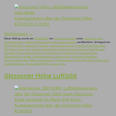
Kugelpanorama über der Glessener Höhe
#250519-2-0192
Weiterlesen
→
Dieser Beitrag wurde am
21/05/2025
von
Panoramafotograf
unter
Aussichtspunkt
,
Kugelpanorama
,
Luftbild
,
Panoramafotografie
,
schnurstracks
veröffentlicht. Schlagwörter:
360°
,
360°x180°
,
Abendlicht
,
Abraum
,
Abraumhalde
,
aerial
,
Aussicht
,
Aussichtspunkt
,
Bergheim
,
brown coal
,
Drohne
,
Drohnenfotografie
,
Drohnenpanorama
,
Feld
,
Glessen
,
Glessener Höhe
,
Glessener Kippe
,
Hochebene
,
Kugelpanorama
,
Landwirtschaft
,
Luftaufnahme
,
Luftbild
,
Luftbildaufnahme
,
Luftpanorama
,
Nordrhein-Westfalen
,
Panoramafotografie
,
Planet
,
Rekultivierung
,
Renaturierung
,
Rhein-Erft-Kreis
,
Rheinisches
Braunkohlerevier
,
Rundumblick
,
RWE
,
sunset
,
Ville
.
Glessener Höhe Luftbild
Kugelpanorama über der Glessener Höhe
#240401