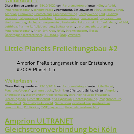
Weiterlesen
→
Dieser Beitrag wurde am
28/10/2022
von
Panoramafotograf
unter
Köln
,
Luftbild
,
Panoramafotografie
,
schnurstracks
veröffentlicht. Schlagwörter:
360°
,
Ackerbau
,
aerial
,
Amprion
,
Brauweiler
,
Deutschland
,
Energieverteilung
,
Energiewende
,
Feld
,
Feldweg
,
Fernblick
,
flat panorama
,
Freileitung
,
Freileitungstrasse
,
Freimersdorf
,
high-resolution
,
Hochspannung
,
Hochspannungsmasten
,
Horizontal
,
Leitungsnetz
,
Luftaufnahme
,
Luftbild
,
Luftbildaufnahme
,
Luftbildpanorama
,
Luftpanorama
,
panorama photography
,
Panoramafotografie
,
Rhein-Erft-Kreis
,
RWE
,
Stromtransport
,
Trasse
,
Übertragungsnetzbetreiber
,
ULTRANET
,
ÜNB
,
Weitsicht
.
Little Planets Freileitungsbau #2
Amprion Freileitungsmast in der Entstehung
#7009 Planet 1 b
Weiterlesen
→
Dieser Beitrag wurde am
23/10/2019
von
Panoramafotograf
unter
Little Planet
,
Panoramafotografie
,
schnurstracks
,
Technik
veröffentlicht. Schlagwörter:
Amprion
,
Energiewende
,
energy system transformation
,
extra-high voltage
,
Freileitung
,
Freileitungsbau
,
Geschäftsbericht
,
grid expansion
,
Höchstspannung
,
Imagebroschüre
,
Little Planet
,
Nachhaltigkeitsbericht
,
Netzausbau
,
overhead line
,
overhead line
construction
,
Publikation
,
RWE
,
tiny world
,
Unternehmensbroschüre
.
Amprion ULTRANET
Gleichstromverbindung bei Köln