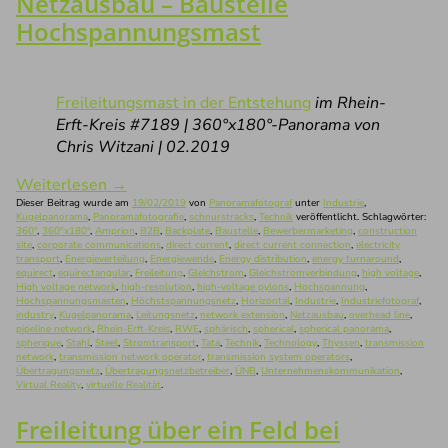
Netzausbau – Baustelle
Hochspannungsmast
Freileitungsmast in der Entstehung
im Rhein-
Erft-Kreis #7189 | 360°x180°-Panorama von
Chris Witzani | 02.2019
Weiterlesen
→
Dieser Beitrag wurde am
19/02/2019
von
Panoramafotograf
unter
Industrie
,
Kugelpanorama
,
Panoramafotografie
,
schnurstracks
,
Technik
veröffentlicht. Schlagwörter:
360°
,
360°x180°
,
Amprion
,
B2B
,
Backplate
,
Baustelle
,
Bewerbermarketing
,
construction
site
,
corporate communications
,
direct current
,
direct current connection
,
electricity
transport
,
Energieverteilung
,
Energiewende
,
Energy distribution
,
energy turnaround
,
equirect
,
equirectangular
,
Freileitung
,
Gleichstrom
,
Gleichstromverbindung
,
high voltage
,
High voltage network
,
high-resolution
,
high-voltage pylons
,
Hochspannung
,
Hochspannungsmasten
,
Höchstspannungsnetz
,
Horizontal
,
Industrie
,
Industriefotograf
,
industry
,
Kugelpanorama
,
Leitungsnetz
,
network extension
,
Netzausbau
,
overhead line
,
pipeline network
,
Rhein-Erft-Kreis
,
RWE
,
sphärisch
,
spherical
,
spherical panorama
,
spherique
,
Stahl
,
Steel
,
Stromtransport
,
Tata
,
Technik
,
Technology
,
Thyssen
,
transmission
network
,
transmission network operator
,
transmission system operators
,
Übertragungsnetz
,
Übertragungsnetzbetreiber
,
ÜNB
,
Unternehmenskommunikation
,
Virtual Reality
,
virtuelle Realität
.
Freileitung über ein Feld bei