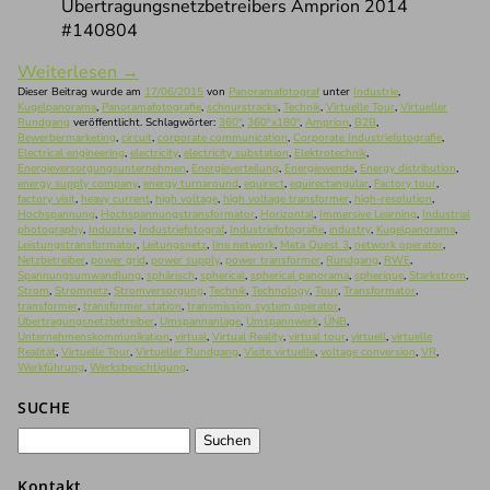
Übertragungsnetzbetreibers Amprion 2014
#140804
Weiterlesen
→
Dieser Beitrag wurde am
17/06/2015
von
Panoramafotograf
unter
Industrie
,
Kugelpanorama
,
Panoramafotografie
,
schnurstracks
,
Technik
,
Virtuelle Tour
,
Virtueller
Rundgang
veröffentlicht. Schlagwörter:
360°
,
360°x180°
,
Amprion
,
B2B
,
Bewerbermarketing
,
circuit
,
corporate communication
,
Corporate Industriefotografie
,
Electrical engineering
,
electricity
,
electricity substation
,
Elektrotechnik
,
Energieversorgungsunternehmen
,
Energieverteilung
,
Energiewende
,
Energy distribution
,
energy supply company
,
energy turnaround
,
equirect
,
equirectangular
,
Factory tour
,
factory visit
,
heavy current
,
high voltage
,
high voltage transformer
,
high-resolution
,
Hochspannung
,
Hochspannungstransformator
,
Horizontal
,
Immersive Learning
,
Industrial
photography
,
Industrie
,
Industriefotograf
,
Industriefotografie
,
industry
,
Kugelpanorama
,
Leistungstransformator
,
Leitungsnetz
,
line network
,
Meta Quest 3
,
network operator
,
Netzbetreiber
,
power grid
,
power supply
,
power transformer
,
Rundgang
,
RWE
,
Spannungsumwandlung
,
sphärisch
,
spherical
,
spherical panorama
,
spherique
,
Starkstrom
,
Strom
,
Stromnetz
,
Stromversorgung
,
Technik
,
Technology
,
Tour
,
Transformator
,
transformer
,
transformer station
,
transmission system operator
,
Übertragungsnetzbetreiber
,
Umspannanlage
,
Umspannwerk
,
ÜNB
,
Unternehmenskommunikation
,
virtual
,
Virtual Reality
,
virtual tour
,
virtuell
,
virtuelle
Realität
,
Virtuelle Tour
,
Virtueller Rundgang
,
Visite virtuelle
,
voltage conversion
,
VR
,
Werkführung
,
Werksbesichtigung
.
SUCHE
Suchen
nach:
Kontakt