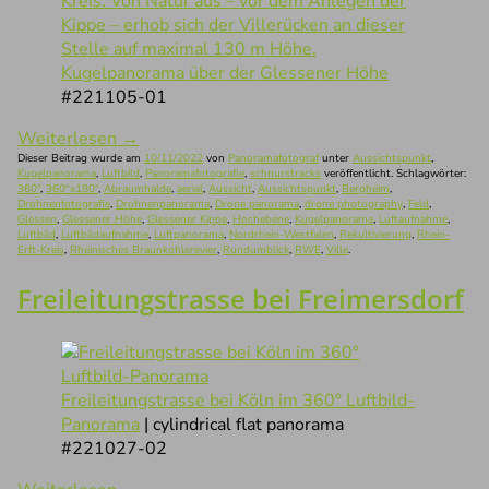
Kugelpanorama über der Glessener Höhe
#221105-01
Weiterlesen
→
Dieser Beitrag wurde am
10/11/2022
von
Panoramafotograf
unter
Aussichtspunkt
,
Kugelpanorama
,
Luftbild
,
Panoramafotografie
,
schnurstracks
veröffentlicht. Schlagwörter:
360°
,
360°x180°
,
Abraumhalde
,
aerial
,
Aussicht
,
Aussichtspunkt
,
Bergheim
,
Drohnenfotografie
,
Drohnenpanorama
,
Drone panorama
,
drone photography
,
Feld
,
Glessen
,
Glessener Höhe
,
Glessener Kippe
,
Hochebene
,
Kugelpanorama
,
Luftaufnahme
,
Luftbild
,
Luftbildaufnahme
,
Luftpanorama
,
Nordrhein-Westfalen
,
Rekultivierung
,
Rhein-
Erft-Kreis
,
Rheinisches Braunkohlerevier
,
Rundumblick
,
RWE
,
Ville
.
Freileitungstrasse bei Freimersdorf
Freileitungstrasse bei Köln im 360° Luftbild-
Panorama
| cylindrical flat panorama
#221027-02