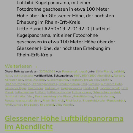
Little Planet #250519-2-0192-0 | Luftbild-
Kugelpanorama, mit einer Fotodrohne
geschossen in etwa 100 Meter Höhe über der
Glessener Höhe, der höchsten Erhebung im
Rhein-Erft-Kreis
Weiterlesen
→
Dieser Beitrag wurde am
22/05/2025
von
Panoramafotograf
unter
Little Planet
,
Luftbild
,
Natur
,
schnurstracks
veröffentlicht. Schlagwörter:
360°
,
360°x180°
,
Abendlicht
,
Abraum
,
Abraumhalde
,
aerial
,
Aussicht
,
Aussichtspunkt
,
Bergheim
,
brown coal
,
Drohne
,
Drohnenfotografie
,
Drohnenpanorama
,
Erholungsraum
,
Feld
,
Glessen
,
Glessener Höhe
,
Glessener Kippe
,
Hochebene
,
Höhenzug
,
Kugelpanorama
,
Landschaft
,
Landwirtschaft
,
Little
Planet
,
Luftaufnahme
,
Luftbild
,
Luftbildaufnahme
,
Luftpanorama
,
Naherholungsgebiet
,
Nordrhein-Westfalen
,
Panoramafotografie
,
Planet
,
Rekultivierung
,
Renaturierung
,
Renaturierungsmaßnahme
,
Rhein-Erft-Kreis
,
Rheinisches Braunkohlerevier
,
Rundumblick
,
RWE
,
sunset
,
tiny planet
,
tiny world
,
Ville
,
Wandel
.
Glessener Höhe Luftbildpanorama
im Abendlicht