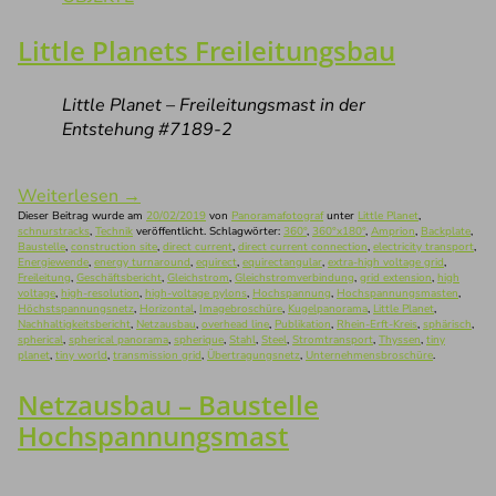
Little Planets Freileitungsbau
Little Planet – Freileitungsmast in der
Entstehung #7189-2
Weiterlesen
→
Dieser Beitrag wurde am
20/02/2019
von
Panoramafotograf
unter
Little Planet
,
schnurstracks
,
Technik
veröffentlicht. Schlagwörter:
360°
,
360°x180°
,
Amprion
,
Backplate
,
Baustelle
,
construction site
,
direct current
,
direct current connection
,
electricity transport
,
Energiewende
,
energy turnaround
,
equirect
,
equirectangular
,
extra-high voltage grid
,
Freileitung
,
Geschäftsbericht
,
Gleichstrom
,
Gleichstromverbindung
,
grid extension
,
high
voltage
,
high-resolution
,
high-voltage pylons
,
Hochspannung
,
Hochspannungsmasten
,
Höchstspannungsnetz
,
Horizontal
,
Imagebroschüre
,
Kugelpanorama
,
Little Planet
,
Nachhaltigkeitsbericht
,
Netzausbau
,
overhead line
,
Publikation
,
Rhein-Erft-Kreis
,
sphärisch
,
spherical
,
spherical panorama
,
spherique
,
Stahl
,
Steel
,
Stromtransport
,
Thyssen
,
tiny
planet
,
tiny world
,
transmission grid
,
Übertragungsnetz
,
Unternehmensbroschüre
.
Netzausbau – Baustelle
Hochspannungsmast