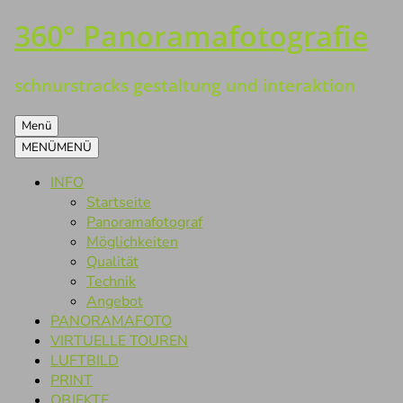
360° Panoramafotografie
Zum
Inhalt
springen
schnurstracks gestaltung und interaktion
Menü
MENÜ
MENÜ
INFO
Startseite
Panoramafotograf
Möglichkeiten
Qualität
Technik
Angebot
PANORAMAFOTO
VIRTUELLE TOUREN
LUFTBILD
PRINT
OBJEKTE