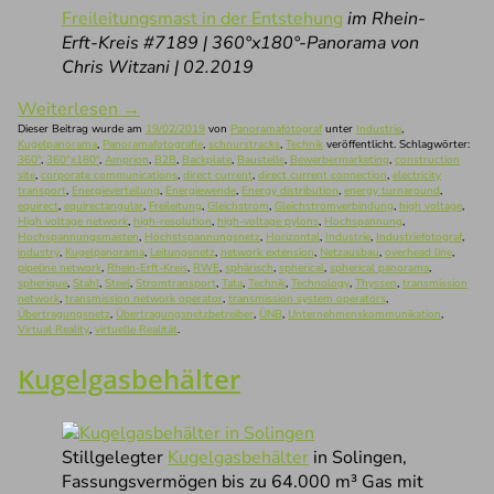
Freileitungsmast in der Entstehung
im Rhein-
Erft-Kreis #7189 | 360°x180°-Panorama von
Chris Witzani | 02.2019
Weiterlesen
→
Dieser Beitrag wurde am
19/02/2019
von
Panoramafotograf
unter
Industrie
,
Kugelpanorama
,
Panoramafotografie
,
schnurstracks
,
Technik
veröffentlicht. Schlagwörter:
360°
,
360°x180°
,
Amprion
,
B2B
,
Backplate
,
Baustelle
,
Bewerbermarketing
,
construction
site
,
corporate communications
,
direct current
,
direct current connection
,
electricity
transport
,
Energieverteilung
,
Energiewende
,
Energy distribution
,
energy turnaround
,
equirect
,
equirectangular
,
Freileitung
,
Gleichstrom
,
Gleichstromverbindung
,
high voltage
,
High voltage network
,
high-resolution
,
high-voltage pylons
,
Hochspannung
,
Hochspannungsmasten
,
Höchstspannungsnetz
,
Horizontal
,
Industrie
,
Industriefotograf
,
industry
,
Kugelpanorama
,
Leitungsnetz
,
network extension
,
Netzausbau
,
overhead line
,
pipeline network
,
Rhein-Erft-Kreis
,
RWE
,
sphärisch
,
spherical
,
spherical panorama
,
spherique
,
Stahl
,
Steel
,
Stromtransport
,
Tata
,
Technik
,
Technology
,
Thyssen
,
transmission
network
,
transmission network operator
,
transmission system operators
,
Übertragungsnetz
,
Übertragungsnetzbetreiber
,
ÜNB
,
Unternehmenskommunikation
,
Virtual Reality
,
virtuelle Realität
.
Kugelgasbehälter
Stillgelegter
Kugelgasbehälter
in Solingen,
Fassungsvermögen bis zu 64.000 m³ Gas mit