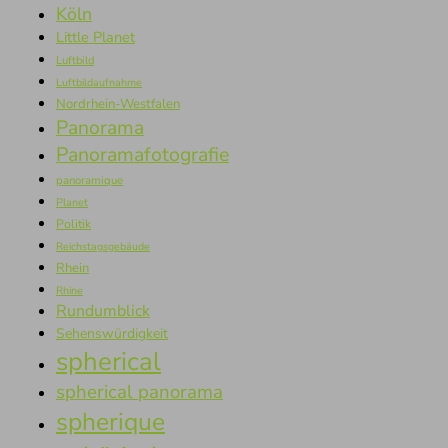
Köln
Little Planet
Luftbild
Luftbildaufnahme
Nordrhein-Westfalen
Panorama
Panoramafotografie
panoramique
Planet
Politik
Reichstagsgebäude
Rhein
Rhine
Rundumblick
Sehenswürdigkeit
spherical
spherical panorama
spherique