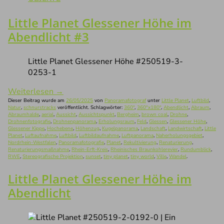
Little Planet Glessener Höhe im
Abendlicht #3
Little Planet Glessener Höhe #250519-3-
0253-1
Weiterlesen
→
Dieser Beitrag wurde am
26/05/2025
von
Panoramafotograf
unter
Little Planet
,
Luftbild
,
Natur
,
schnurstracks
veröffentlicht. Schlagwörter:
360°
,
360°x180°
,
Abendlicht
,
Abraum
,
Abraumhalde
,
aerial
,
Aussicht
,
Aussichtspunkt
,
Bergheim
,
brown coal
,
Drohne
,
Drohnenfotografie
,
Drohnenpanorama
,
Erholungsraum
,
Feld
,
Glessen
,
Glessener Höhe
,
Glessener Kippe
,
Hochebene
,
Höhenzug
,
Kugelpanorama
,
Landschaft
,
Landwirtschaft
,
Little
Planet
,
Luftaufnahme
,
Luftbild
,
Luftbildaufnahme
,
Luftpanorama
,
Naherholungsgebiet
,
Nordrhein-Westfalen
,
Panoramafotografie
,
Planet
,
Rekultivierung
,
Renaturierung
,
Renaturierungsmaßnahme
,
Rhein-Erft-Kreis
,
Rheinisches Braunkohlerevier
,
Rundumblick
,
RWE
,
Stereografische Projektion
,
sunset
,
tiny planet
,
tiny world
,
Ville
,
Wandel
.
Little Planet Glessener Höhe im
Abendlicht