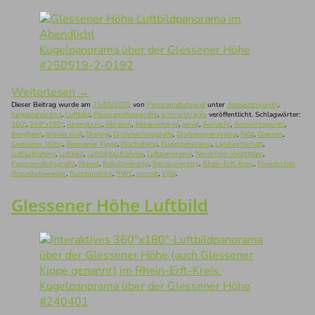
Kugelpanorama über der Glessener Höhe
#250519-2-0192
Weiterlesen
→
Dieser Beitrag wurde am
21/05/2025
von
Panoramafotograf
unter
Aussichtspunkt
,
Kugelpanorama
,
Luftbild
,
Panoramafotografie
,
schnurstracks
veröffentlicht. Schlagwörter:
360°
,
360°x180°
,
Abendlicht
,
Abraum
,
Abraumhalde
,
aerial
,
Aussicht
,
Aussichtspunkt
,
Bergheim
,
brown coal
,
Drohne
,
Drohnenfotografie
,
Drohnenpanorama
,
Feld
,
Glessen
,
Glessener Höhe
,
Glessener Kippe
,
Hochebene
,
Kugelpanorama
,
Landwirtschaft
,
Luftaufnahme
,
Luftbild
,
Luftbildaufnahme
,
Luftpanorama
,
Nordrhein-Westfalen
,
Panoramafotografie
,
Planet
,
Rekultivierung
,
Renaturierung
,
Rhein-Erft-Kreis
,
Rheinisches
Braunkohlerevier
,
Rundumblick
,
RWE
,
sunset
,
Ville
.
Glessener Höhe Luftbild
Kugelpanorama über der Glessener Höhe
#240401