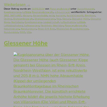
Weiterlesen
→
Dieser Beitrag wurde am
02/05/2024
von
Panoramafotograf
unter
Aussichtspunkt
,
Kugelpanorama
,
Luftbild
,
Panoramafotografie
,
schnurstracks
veröffentlicht. Schlagwörter:
360°
,
360°x180°
,
Abraum
,
Abraumhalde
,
aerial
,
Aussicht
,
Aussichtspunkt
,
Bergheim
,
Drohne
,
Drohnenfotografie
,
Drohnenpanorama
,
Feld
,
Glessen
,
Glessener Höhe
,
Glessener
Kippe
,
Hochebene
,
Kugelpanorama
,
Landwirtschaft
,
Luftaufnahme
,
Luftbild
,
Luftbildaufnahme
,
Luftpanorama
,
Nordrhein-Westfalen
,
Panoramafotografie
,
Rekultivierung
,
Renaturierung
,
Rhein-Erft-Kreis
,
Rheinisches Braunkohlerevier
,
Rundumblick
,
RWE
,
Ville
.
Glessener Höhe