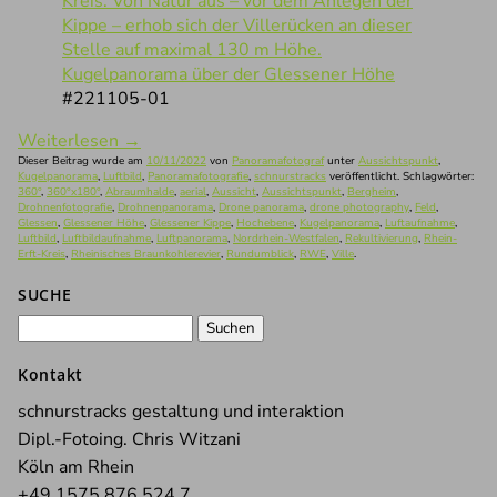
Kugelpanorama über der Glessener Höhe
#221105-01
Weiterlesen
→
Dieser Beitrag wurde am
10/11/2022
von
Panoramafotograf
unter
Aussichtspunkt
,
Kugelpanorama
,
Luftbild
,
Panoramafotografie
,
schnurstracks
veröffentlicht. Schlagwörter:
360°
,
360°x180°
,
Abraumhalde
,
aerial
,
Aussicht
,
Aussichtspunkt
,
Bergheim
,
Drohnenfotografie
,
Drohnenpanorama
,
Drone panorama
,
drone photography
,
Feld
,
Glessen
,
Glessener Höhe
,
Glessener Kippe
,
Hochebene
,
Kugelpanorama
,
Luftaufnahme
,
Luftbild
,
Luftbildaufnahme
,
Luftpanorama
,
Nordrhein-Westfalen
,
Rekultivierung
,
Rhein-
Erft-Kreis
,
Rheinisches Braunkohlerevier
,
Rundumblick
,
RWE
,
Ville
.
SUCHE
Suchen
nach:
Kontakt
schnurstracks gestaltung und interaktion
Dipl.-Fotoing. Chris Witzani
Köln am Rhein
+49 1575 876 524 7