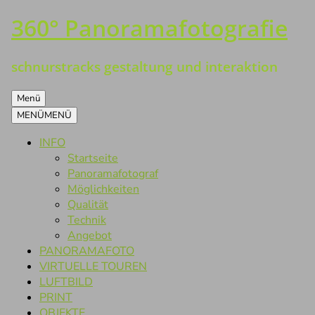
360° Panoramafotografie
Zum
Inhalt
springen
schnurstracks gestaltung und interaktion
Menü
MENÜ
MENÜ
INFO
Startseite
Panoramafotograf
Möglichkeiten
Qualität
Technik
Angebot
PANORAMAFOTO
VIRTUELLE TOUREN
LUFTBILD
PRINT
OBJEKTE