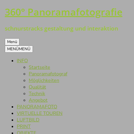
360° Panoramafotografie
Zum
Inhalt
springen
schnurstracks gestaltung und interaktion
Menü
MENÜ
MENÜ
INFO
Startseite
Panoramafotograf
Möglichkeiten
Qualität
Technik
Angebot
PANORAMAFOTO
VIRTUELLE TOUREN
LUFTBILD
PRINT
OBJEKTE