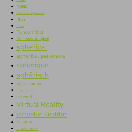
Planet
Politik
Reichstagsgebäude
Rhein
Rhine
Rundumblick
Sehenswürdigkeit
spherical
spherical panorama
spherique
sphärisch
Stadtpanorama
tiny planet
tiny world
Virtual Reality
virtuelle Realität
Virtuelle Tour
Visite virtuelle