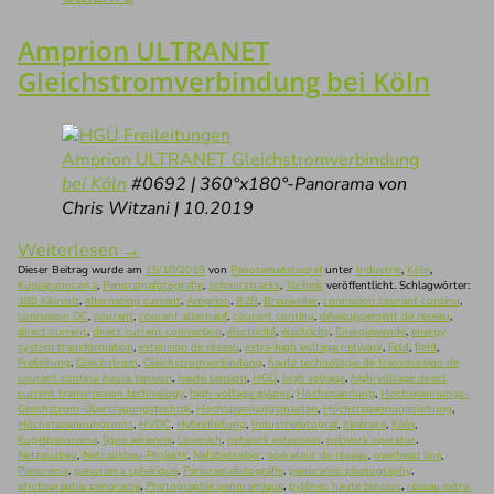
Amprion ULTRANET
Gleichstromverbindung bei Köln
Amprion ULTRANET Gleichstromverbindung
bei Köln
#0692 | 360°x180°-Panorama von
Chris Witzani | 10.2019
Weiterlesen
→
Dieser Beitrag wurde am
15/10/2019
von
Panoramafotograf
unter
Industrie
,
Köln
,
Kugelpanorama
,
Panoramafotografie
,
schnurstracks
,
Technik
veröffentlicht. Schlagwörter:
380 Kilovolt
,
alternating current
,
Amprion
,
B2B
,
Brauweiler
,
connexion courant continu
,
connexion DC
,
courant
,
courant alternatif
,
courant continu
,
développement de réseau
,
direct current
,
direct current connection
,
électricité
,
electricity
,
Energiewende
,
energy
system transformation
,
extension de réseau
,
extra-high voltage network
,
Feld
,
field
,
Freileitung
,
Gleichstrom
,
Gleichstromverbindung
,
haute technologie de transmission de
courant continu haute tension
,
haute tension
,
HGÜ
,
high voltage
,
high-voltage direct
current transmission technology
,
high-voltage pylons
,
Hochspannung
,
Hochspannungs-
Gleichstrom-Übertragungstechnik
,
Hochspannungsmasten
,
Höchstspannungsleitung
,
Höchstspannungsnetz
,
HVDC
,
Hybridleitung
,
Industriefotograf
,
itinéraire
,
Köln
,
Kugelpanorama
,
ligne aérienne
,
Lövenich
,
network extension
,
network operator
,
Netzausbau
,
Netzausbau-Projekte
,
Netzbetreiber
,
opérateur de réseau
,
overhead line
,
Panorama
,
panorama sphérique
,
Panoramafotografie
,
panoramic photography
,
photographie panorama
,
Photographie panoramique
,
pylônes haute tension
,
réseau extra-