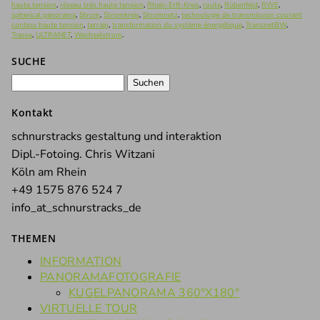
haute tension
,
réseau très haute tension
,
Rhein-Erft-Kreis
,
route
,
Rübenfeld
,
RWE
,
spherical panorama
,
Strom
,
Stromkreis
,
Stromnetz
,
technologie de transmission courant
continu haute tension
,
terrain
,
transformation du système énergétique
,
TransnetBW
,
Trasse
,
ULTRANET
,
Wechselstrom
.
SUCHE
Suchen
nach:
Kontakt
schnurstracks gestaltung und interaktion
Dipl.-Fotoing. Chris Witzani
Köln am Rhein
+49 1575 876 524 7
info_at_schnurstracks_de
THEMEN
INFORMATION
PANORAMAFOTOGRAFIE
KUGELPANORAMA 360°X180°
VIRTUELLE TOUR