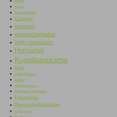
Berlin
Brücke
Bundestag
Cologne
equirect
equirectangular
high-resolution
Horizontal
Kugelpanorama
Köln
Little Planet
Luftbild
Luftbildaufnahme
Nordrhein-Westfalen
Panorama
Panoramafotografie
panoramique