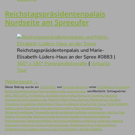
Reichstagspräsidentenpalais
Nordseite am Spreeufer
Reichstagspräsidentenpalais und Marie-
Elisabeth-Lüders-Haus an der Spree #0883 |
360° x 180° Panoramafotografie
|
Virtuelle
Tour
Weiterlesen
→
Dieser Beitrag wurde am
23/12/2021
von
Panoramafotograf
unter
Architektur
,
Bundestag
Berlin
,
Kugelpanorama
,
Panoramafotografie
,
schnurstracks
veröffentlicht. Schlagwörter:
360°
,
360°x180°
,
Architektur
,
Architekturfotografie
,
Baum
,
city tourism
,
Deutsche
Parlamentarische Gesellschaft
,
Friedrich-Ebert-Platz
,
German Parliamentary Society
,
Hausboot
,
houseboat
,
Jakob-Kaiser-Haus
,
Kugelpanorama
,
Kuhnle Tours
,
Marie-Elisabeth-
Lüders-Haus
,
Panorama
,
panorama photography
,
Panoramafotografie
,
Parlamentsgebäude
,
Parlamentsviertel
,
parliament building
,
parliamentary district
,
Paul
Wallot
,
Promenade
,
Reichstag bank
,
Reichstag building
,
Reichstagsgebäude
,
Reichstagsufer
,
Sehenswürdigkeit
,
Sehenswürdigkeiten
,
sphärisch
,
spherical
,
spherical
panorama
,
spherique
,
Spree
,
Spreepromenade
,
Städtepanorama
,
Stadtmarketing
,
Stadtpanorama
,
Stadttourismus
,
tree
,
Virtual Reality
,
virtuelle Realität
.