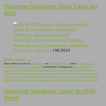
Hapimag Hausboot Deck Canal du
Midi
360°x180°-Panorama Hapimag Hausboot
Haines Venus 38 in Capestang / Languedoc /
Frankreich – über Deck
| 06.2010
Weiterlesen
→
Dieser Beitrag wurde am
26/02/2015
von
Panoramafotograf
unter
Kugelpanorama
,
Panoramafotografie
,
schnurstracks
veröffentlicht. Schlagwörter:
360°
,
360°x180°
,
amarrage
,
Anlegestelle
,
Backplate
,
bateau habitable
,
canal
,
Canal du Midi
,
Capestang
,
channel
,
Deck
,
equirect
,
equirectangular
,
Haines
,
Hapimag
,
Hausboot
,
haute résolution
,
high-resolution
,
Horizontal
,
houseboat
,
Kanal
,
Kugelpanorama
,
mooring
,
Pont
,
Réalité
virtuelle
,
sphärisch
,
spherical
,
spherique
,
Venus 38
,
Virtual Reality
,
virtuelle Realität
,
VR
.
Hapimag Hausboot Canal du Midi
Innen