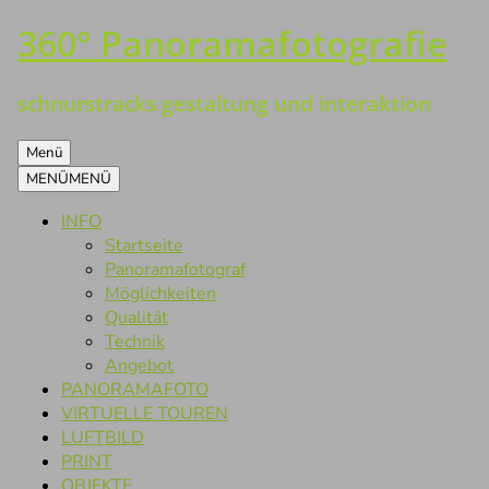
360° Panoramafotografie
Zum
Inhalt
springen
schnurstracks gestaltung und interaktion
Menü
MENÜ
MENÜ
INFO
Startseite
Panoramafotograf
Möglichkeiten
Qualität
Technik
Angebot
PANORAMAFOTO
VIRTUELLE TOUREN
LUFTBILD
PRINT
OBJEKTE