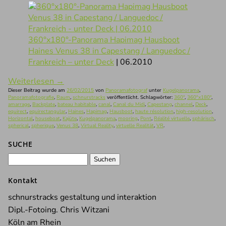
360°x180°-Panorama Hapimag Hausboot
Haines Venus 38 in Capestang / Languedoc /
Frankreich – unter Deck
| 06.2010
Weiterlesen
→
Dieser Beitrag wurde am
26/02/2015
von
Panoramafotograf
unter
Kugelpanorama
,
Panoramafotografie
,
Raum
,
schnurstracks
veröffentlicht. Schlagwörter:
360°
,
360°x180°
,
amarrage
,
Backplate
,
bateau habitable
,
canal
,
Canal du Midi
,
Capestang
,
channel
,
Deck
,
equirect
,
equirectangular
,
Haines
,
Hapimag
,
Hausboot
,
haute résolution
,
high-resolution
,
Horizontal
,
houseboat
,
Kajüte
,
Kugelpanorama
,
mooring
,
Pont
,
Réalité virtuelle
,
sphärisch
,
spherical
,
spherique
,
Venus 38
,
Virtual Reality
,
virtuelle Realität
,
VR
.
SUCHE
Suchen
nach:
Kontakt
schnurstracks gestaltung und interaktion
Dipl.-Fotoing. Chris Witzani
Köln am Rhein