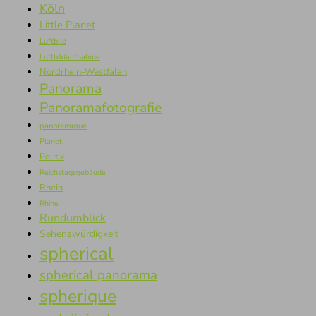
Köln
Little Planet
Luftbild
Luftbildaufnahme
Nordrhein-Westfalen
Panorama
Panoramafotografie
panoramique
Planet
Politik
Reichstagsgebäude
Rhein
Rhine
Rundumblick
Sehenswürdigkeit
spherical
spherical panorama
spherique