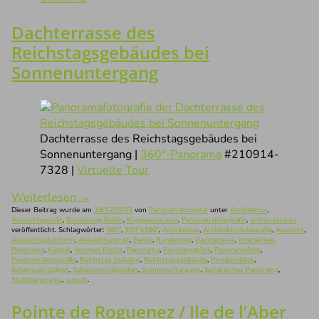
Dachterrasse des
Reichstagsgebäudes bei
Sonnenuntergang
Dachterrasse des Reichstagsgebäudes bei
Sonnenuntergang |
360°-Panorama
#210914-
7328 |
Virtuelle Tour
Weiterlesen
→
Dieser Beitrag wurde am
19/12/2023
von
Panoramafotograf
unter
Architektur
,
Aussichtspunkt
,
Bundestag Berlin
,
Kugelpanorama
,
Panoramafotografie
,
schnurstracks
veröffentlicht. Schlagwörter:
360°
,
360°x180°
,
Architektur
,
Architekturfotografie
,
Aussicht
,
Aussichtsplattform
,
Aussichtspunkt
,
Berlin
,
Bundestag
,
Dachterasse
,
interaktives
Panorama
,
Kuppel
,
Norman Foster
,
Panorama
,
Panoramablick
,
Panoramafoto
,
Panoramafotografie
,
Reichstag building
,
Reichstagsgebäude
,
Rundumblick
,
Sehenswürdigkeit
,
Sehenswürdigkeiten
,
Sonnenuntergang
,
Sphärisches Panorama
,
Stadtpanorama
,
sunset
.
Pointe de Roguenez / Ile de l’Aber