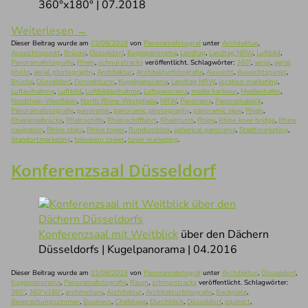
360°x180° | 07.2018
Weiterlesen
→
Dieser Beitrag wurde am
03/08/2018
von
Panoramafotograf
unter
Architektur
,
Aussichtspunkt
,
Brücke
,
Düsseldorf
,
Kugelpanorama
,
Landtag
,
Landtag NRW
,
Luftbild
,
Panoramafotografie
,
Rhein
,
schnurstracks
veröffentlicht. Schlagwörter:
360°
,
aerial
,
aerial
photo
,
aerial photography
,
Architektur
,
Architekturfotografie
,
Aussicht
,
Aussichtspunkt
,
Brücke
,
Düsseldorf
,
Fernsehturm
,
Kugelpanorama
,
Landtag NRW
,
location marketing
,
Luftaufnahme
,
Luftbild
,
Luftbildaufnahme
,
Luftpanorama
,
media harbour
,
Medienhafen
,
Nordrhein-Westfalen
,
North Rhine-Westphalia
,
NRW
,
Panorama
,
Panoramablick
,
Panoramafotografie
,
panoramic
,
panoramic photography
,
panoramic view
,
Rhein
,
Rheinkniebrücke
,
Rheinschiffe
,
Rheinschifffahrt
,
Rheinturm
,
Rhine
,
Rhine knee bridge
,
Rhine
navigation
,
Rhine ships
,
Rhine tower
,
Rundumblick
,
spherical panorama
,
Stadtmarketing
,
Standortmarketing
,
television tower
,
town marketing
.
Konferenzsaal Düsseldorf
Konferenzsaal mit Weitblick
über den Dächern
Düsseldorfs | Kugelpanorama | 04.2016
Dieser Beitrag wurde am
01/06/2016
von
Panoramafotograf
unter
Architektur
,
Düsseldorf
,
Kugelpanorama
,
Panoramafotografie
,
Raum
,
schnurstracks
veröffentlicht. Schlagwörter:
360°
,
360°x180°
,
architecture
,
Architektur
,
Architekturfotografie
,
Backplate
,
Besprechungszimmer
,
Business
,
Chefetage
,
Durchblick
,
Düsseldorf
,
equirect
,