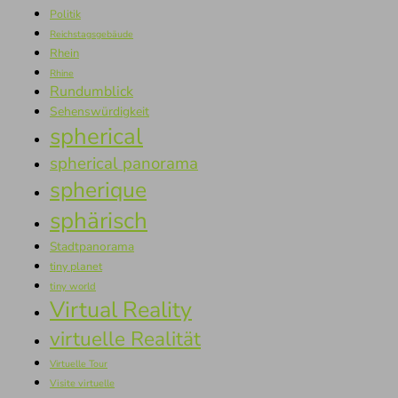
Politik
Reichstagsgebäude
Rhein
Rhine
Rundumblick
Sehenswürdigkeit
spherical
spherical panorama
spherique
sphärisch
Stadtpanorama
tiny planet
tiny world
Virtual Reality
virtuelle Realität
Virtuelle Tour
Visite virtuelle