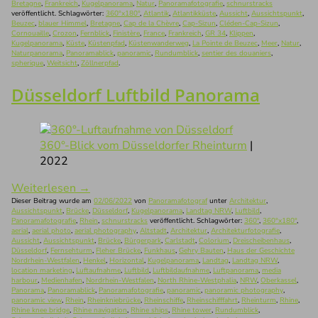
Bretagne
,
Frankreich
,
Kugelpanorama
,
Natur
,
Panoramafotografie
,
schnurstracks
veröffentlicht. Schlagwörter:
360°x180°
,
Atlantik
,
Atlantikküste
,
Aussicht
,
Aussichtspunkt
,
Beuzec
,
blauer Himmel
,
Bretagne
,
Cap de la Chèvre
,
Cap-Sizun
,
Cléden-Cap-Sizun
,
Cornouaille
,
Crozon
,
Fernblick
,
Finistère
,
France
,
Frankreich
,
GR 34
,
Klippen
,
Kugelpanorama
,
Küste
,
Küstenpfad
,
Küstenwanderweg
,
La Pointe de Beuzec
,
Meer
,
Natur
,
Naturpanorama
,
Panoramablick
,
panoramic
,
Rundumblick
,
sentier des douaniers
,
spherique
,
Weitsicht
,
Zöllnerpfad
.
Düsseldorf Luftbild Panorama
360°-Blick vom Düsseldorfer Rheinturm
|
2022
Weiterlesen
→
Dieser Beitrag wurde am
02/06/2022
von
Panoramafotograf
unter
Architektur
,
Aussichtspunkt
,
Brücke
,
Düsseldorf
,
Kugelpanorama
,
Landtag NRW
,
Luftbild
,
Panoramafotografie
,
Rhein
,
schnurstracks
veröffentlicht. Schlagwörter:
360°
,
360°x180°
,
aerial
,
aerial photo
,
aerial photography
,
Altstadt
,
Architektur
,
Architekturfotografie
,
Aussicht
,
Aussichtspunkt
,
Brücke
,
Bürgerpark
,
Carlstadt
,
Colorium
,
Dreischeibenhaus
,
Düsseldorf
,
Fernsehturm
,
Fleher Brücke
,
Funkhaus
,
Gehry Bauten
,
Haus der Geschichte
Nordrhein-Westfalen
,
Henkel
,
Horizontal
,
Kugelpanorama
,
Landtag
,
Landtag NRW
,
location marketing
,
Luftaufnahme
,
Luftbild
,
Luftbildaufnahme
,
Luftpanorama
,
media
harbour
,
Medienhafen
,
Nordrhein-Westfalen
,
North Rhine-Westphalia
,
NRW
,
Oberkassel
,
Panorama
,
Panoramablick
,
Panoramafotografie
,
panoramic
,
panoramic photography
,
panoramic view
,
Rhein
,
Rheinkniebrücke
,
Rheinschiffe
,
Rheinschifffahrt
,
Rheinturm
,
Rhine
,
Rhine knee bridge
,
Rhine navigation
,
Rhine ships
,
Rhine tower
,
Rundumblick
,