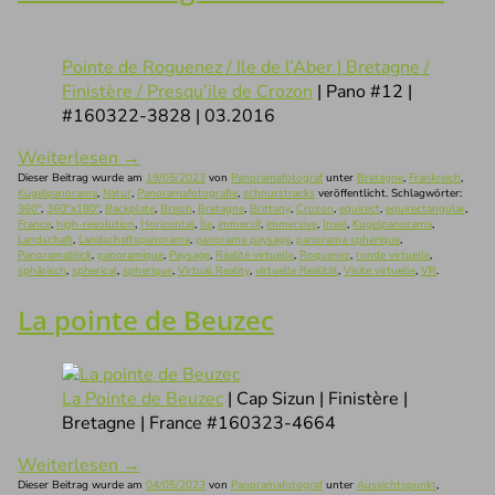
Pointe de Roguenez / Ile de l’Aber | Bretagne /
Finistère / Presqu’ile de Crozon
| Pano #12 |
#160322-3828 | 03.2016
Weiterlesen
→
Dieser Beitrag wurde am
19/05/2023
von
Panoramafotograf
unter
Bretagne
,
Frankreich
,
Kugelpanorama
,
Natur
,
Panoramafotografie
,
schnurstracks
veröffentlicht. Schlagwörter:
360°
,
360°x180°
,
Backplate
,
Breizh
,
Bretagne
,
Brittany
,
Crozon
,
equirect
,
equirectangular
,
France
,
high-resolution
,
Horizontal
,
Île
,
immersif
,
immersive
,
Insel
,
Kugelpanorama
,
Landschaft
,
Landschaftspanorama
,
panorama paysage
,
panorama sphérique
,
Panoramablick
,
panoramique
,
Paysage
,
Réalité virtuelle
,
Roguenez
,
ronde virtuelle
,
sphärisch
,
spherical
,
spherique
,
Virtual Reality
,
virtuelle Realität
,
Visite virtuelle
,
VR
.
La pointe de Beuzec
La Pointe de Beuzec
| Cap Sizun | Finistère |
Bretagne | France #160323-4664
Weiterlesen
→
Dieser Beitrag wurde am
04/05/2023
von
Panoramafotograf
unter
Aussichtspunkt
,