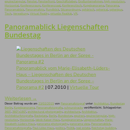
equirectangular
,
Fenster
,
Fensterfront
,
Geschäftsleben
,
Großunternehmen
,
high-resolution
,
Horizontal
,
Konferenzraum
,
Konferenzsaal
,
Konferenztisch
,
Kugelpanorama
,
Panorama
,
Panoramablick
,
Panoramafoto
,
Rundblick
,
Sitzanordnung
,
sphärisch
,
spherical
,
spherique
,
Tisch
,
Verwaltung
,
Virtual Reality
,
virtuelle Realität
,
VR
.
Panoramablick Liegenschaften
Bundestag
Panoramablick vom Marie-Elisabeth-Lüders-
Haus – Liegenschaften des Deutschen
Bundestages in Berlin an der Spree –
Panorama #2
| 07.2010 |
Virtuelle Tour
Weiterlesen
→
Dieser Beitrag wurde am
23/02/2015
von
Panoramafotograf
unter
Architektur
,
Bundestag
Berlin
,
Kugelpanorama
,
Panoramafotografie
,
schnurstracks
veröffentlicht. Schlagwörter:
360°
,
360°x180°
,
architectural photography
,
architecture
,
Architektur
,
Architekturfotografie
,
Backplate
,
Berlin
,
Bundestag
,
equirect
,
equirectangular
,
high-
resolution
,
Horizontal
,
Jakob-Kaiser-Haus
,
Kugelpanorama
,
Liegenschaften
,
Marie-
Elisabeth-Lüders-Haus
,
panorama photography
,
panorama view
,
Panoramablick
,
Panoramafotografie
,
Paul-Löbe-Haus
,
politics
,
Politik
,
real estate
,
Reichstag building
,