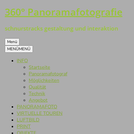
360° Panoramafotografie
Zum
Inhalt
springen
schnurstracks gestaltung und interaktion
Menü
MENÜ
MENÜ
INFO
Startseite
Panoramafotograf
Möglichkeiten
Qualität
Technik
Angebot
PANORAMAFOTO
VIRTUELLE TOUREN
LUFTBILD
PRINT
OBJEKTE