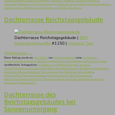
Sehenswürdigkeit
,
Sehenswürdigkeiten
,
sphärisch
,
spherical
,
spherical panorama
,
spherique
,
Städtepanorama
,
Stadtmarketing
,
Stadtpanorama
,
Stadttor
,
Standortmarketing
,
television tower
,
Tonhalle
,
town marketing
,
Unterbilk
,
Villa Horion
.
Dachterrasse Reichstagsgebäude
Dachterrasse Reichstagsgebäude |
360°
Panoramafotografie
#1150 |
Virtuelle Tour
Weiterlesen
→
Dieser Beitrag wurde am
19/11/2021
von
Panoramafotograf
unter
Architektur
,
Aussichtspunkt
,
Bundestag Berlin
,
Kugelpanorama
,
Panoramafotografie
,
schnurstracks
veröffentlicht. Schlagwörter:
Architektur
,
Architekturfotografie
,
Aussicht
,
Aussichtsplattform
,
Aussichtspunkt
,
Berlin
,
Bundeskanzleramt
,
Bundestag
,
Dachterasse
,
Deutschlandfahne
,
interaktives Panorama
,
Kuppel
,
Panorama
,
Panoramablick
,
Panoramafoto
,
Parlamentsgebäude
,
Parlamentsviertel
,
Reichstagsgebäude
,
Reichstagskuppel
,
Rundumblick
,
Sehenswürdigkeit
,
Sehenswürdigkeiten
,
Sphärisches
Panorama
,
Stadtpanorama
.
Dachterrasse des
Reichstagsgebäudes bei
Sonnenuntergang