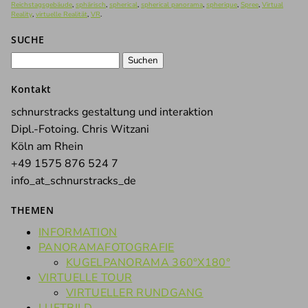
Reichstagsgebäude
,
sphärisch
,
spherical
,
spherical panorama
,
spherique
,
Spree
,
Virtual
Reality
,
virtuelle Realität
,
VR
.
SUCHE
Suchen
nach:
Kontakt
schnurstracks gestaltung und interaktion
Dipl.-Fotoing. Chris Witzani
Köln am Rhein
+49 1575 876 524 7
info_at_schnurstracks_de
THEMEN
INFORMATION
PANORAMAFOTOGRAFIE
KUGELPANORAMA 360°X180°
VIRTUELLE TOUR
VIRTUELLER RUNDGANG