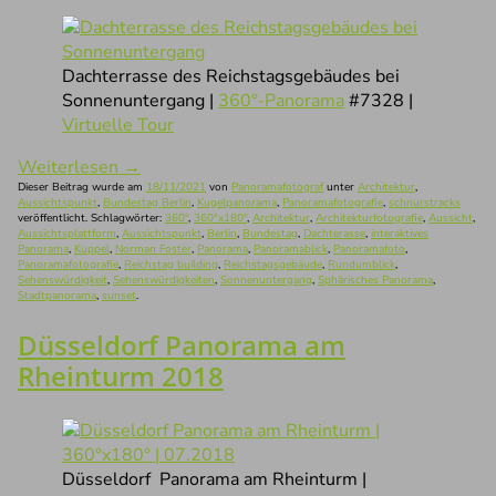
Dachterrasse des Reichstagsgebäudes bei
Sonnenuntergang |
360°-Panorama
#7328 |
Virtuelle Tour
Weiterlesen
→
Dieser Beitrag wurde am
18/11/2021
von
Panoramafotograf
unter
Architektur
,
Aussichtspunkt
,
Bundestag Berlin
,
Kugelpanorama
,
Panoramafotografie
,
schnurstracks
veröffentlicht. Schlagwörter:
360°
,
360°x180°
,
Architektur
,
Architekturfotografie
,
Aussicht
,
Aussichtsplattform
,
Aussichtspunkt
,
Berlin
,
Bundestag
,
Dachterasse
,
interaktives
Panorama
,
Kuppel
,
Norman Foster
,
Panorama
,
Panoramablick
,
Panoramafoto
,
Panoramafotografie
,
Reichstag building
,
Reichstagsgebäude
,
Rundumblick
,
Sehenswürdigkeit
,
Sehenswürdigkeiten
,
Sonnenuntergang
,
Sphärisches Panorama
,
Stadtpanorama
,
sunset
.
Düsseldorf Panorama am
Rheinturm 2018
Düsseldorf Panorama am Rheinturm |