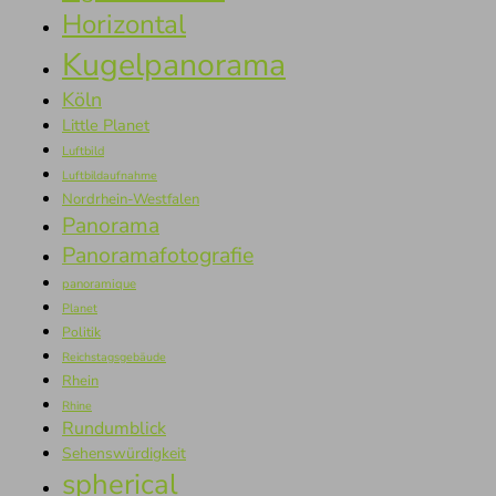
Horizontal
Kugelpanorama
Köln
Little Planet
Luftbild
Luftbildaufnahme
Nordrhein-Westfalen
Panorama
Panoramafotografie
panoramique
Planet
Politik
Reichstagsgebäude
Rhein
Rhine
Rundumblick
Sehenswürdigkeit
spherical