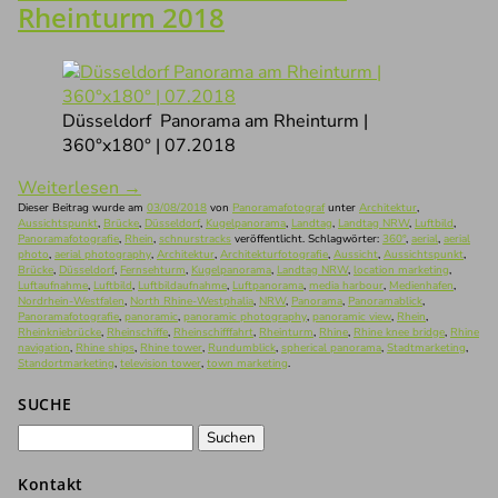
Rheinturm 2018
Düsseldorf Panorama am Rheinturm |
360°x180° | 07.2018
Weiterlesen
→
Dieser Beitrag wurde am
03/08/2018
von
Panoramafotograf
unter
Architektur
,
Aussichtspunkt
,
Brücke
,
Düsseldorf
,
Kugelpanorama
,
Landtag
,
Landtag NRW
,
Luftbild
,
Panoramafotografie
,
Rhein
,
schnurstracks
veröffentlicht. Schlagwörter:
360°
,
aerial
,
aerial
photo
,
aerial photography
,
Architektur
,
Architekturfotografie
,
Aussicht
,
Aussichtspunkt
,
Brücke
,
Düsseldorf
,
Fernsehturm
,
Kugelpanorama
,
Landtag NRW
,
location marketing
,
Luftaufnahme
,
Luftbild
,
Luftbildaufnahme
,
Luftpanorama
,
media harbour
,
Medienhafen
,
Nordrhein-Westfalen
,
North Rhine-Westphalia
,
NRW
,
Panorama
,
Panoramablick
,
Panoramafotografie
,
panoramic
,
panoramic photography
,
panoramic view
,
Rhein
,
Rheinkniebrücke
,
Rheinschiffe
,
Rheinschifffahrt
,
Rheinturm
,
Rhine
,
Rhine knee bridge
,
Rhine
navigation
,
Rhine ships
,
Rhine tower
,
Rundumblick
,
spherical panorama
,
Stadtmarketing
,
Standortmarketing
,
television tower
,
town marketing
.
SUCHE
Suchen
nach:
Kontakt