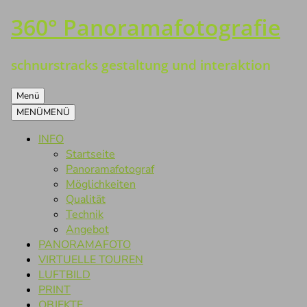
360° Panoramafotografie
Zum
Inhalt
springen
schnurstracks gestaltung und interaktion
Menü
MENÜ
MENÜ
INFO
Startseite
Panoramafotograf
Möglichkeiten
Qualität
Technik
Angebot
PANORAMAFOTO
VIRTUELLE TOUREN
LUFTBILD
PRINT
OBJEKTE