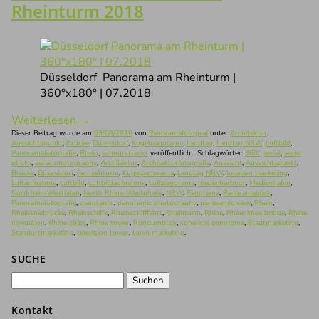
Rheinturm 2018
Düsseldorf Panorama am Rheinturm |
360°x180° | 07.2018
Weiterlesen
→
Dieser Beitrag wurde am
03/08/2018
von
Panoramafotograf
unter
Architektur
,
Aussichtspunkt
,
Brücke
,
Düsseldorf
,
Kugelpanorama
,
Landtag
,
Landtag NRW
,
Luftbild
,
Panoramafotografie
,
Rhein
,
schnurstracks
veröffentlicht. Schlagwörter:
360°
,
aerial
,
aerial
photo
,
aerial photography
,
Architektur
,
Architekturfotografie
,
Aussicht
,
Aussichtspunkt
,
Brücke
,
Düsseldorf
,
Fernsehturm
,
Kugelpanorama
,
Landtag NRW
,
location marketing
,
Luftaufnahme
,
Luftbild
,
Luftbildaufnahme
,
Luftpanorama
,
media harbour
,
Medienhafen
,
Nordrhein-Westfalen
,
North Rhine-Westphalia
,
NRW
,
Panorama
,
Panoramablick
,
Panoramafotografie
,
panoramic
,
panoramic photography
,
panoramic view
,
Rhein
,
Rheinkniebrücke
,
Rheinschiffe
,
Rheinschifffahrt
,
Rheinturm
,
Rhine
,
Rhine knee bridge
,
Rhine
navigation
,
Rhine ships
,
Rhine tower
,
Rundumblick
,
spherical panorama
,
Stadtmarketing
,
Standortmarketing
,
television tower
,
town marketing
.
SUCHE
Suchen
nach:
Kontakt