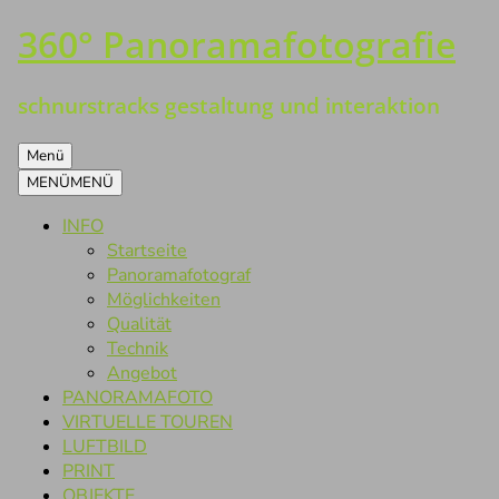
360° Panoramafotografie
Zum
Inhalt
springen
schnurstracks gestaltung und interaktion
Menü
MENÜ
MENÜ
INFO
Startseite
Panoramafotograf
Möglichkeiten
Qualität
Technik
Angebot
PANORAMAFOTO
VIRTUELLE TOUREN
LUFTBILD
PRINT
OBJEKTE