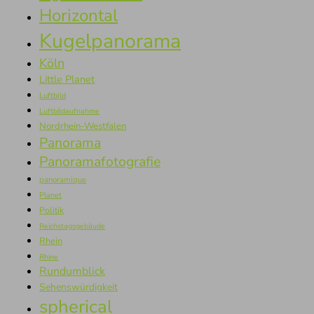
Horizontal
Kugelpanorama
Köln
Little Planet
Luftbild
Luftbildaufnahme
Nordrhein-Westfalen
Panorama
Panoramafotografie
panoramique
Planet
Politik
Reichstagsgebäude
Rhein
Rhine
Rundumblick
Sehenswürdigkeit
spherical