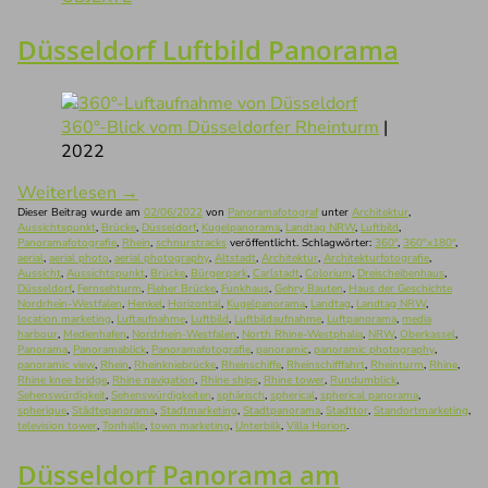
Düsseldorf Luftbild Panorama
360°-Blick vom Düsseldorfer Rheinturm
|
2022
Weiterlesen
→
Dieser Beitrag wurde am
02/06/2022
von
Panoramafotograf
unter
Architektur
,
Aussichtspunkt
,
Brücke
,
Düsseldorf
,
Kugelpanorama
,
Landtag NRW
,
Luftbild
,
Panoramafotografie
,
Rhein
,
schnurstracks
veröffentlicht. Schlagwörter:
360°
,
360°x180°
,
aerial
,
aerial photo
,
aerial photography
,
Altstadt
,
Architektur
,
Architekturfotografie
,
Aussicht
,
Aussichtspunkt
,
Brücke
,
Bürgerpark
,
Carlstadt
,
Colorium
,
Dreischeibenhaus
,
Düsseldorf
,
Fernsehturm
,
Fleher Brücke
,
Funkhaus
,
Gehry Bauten
,
Haus der Geschichte
Nordrhein-Westfalen
,
Henkel
,
Horizontal
,
Kugelpanorama
,
Landtag
,
Landtag NRW
,
location marketing
,
Luftaufnahme
,
Luftbild
,
Luftbildaufnahme
,
Luftpanorama
,
media
harbour
,
Medienhafen
,
Nordrhein-Westfalen
,
North Rhine-Westphalia
,
NRW
,
Oberkassel
,
Panorama
,
Panoramablick
,
Panoramafotografie
,
panoramic
,
panoramic photography
,
panoramic view
,
Rhein
,
Rheinkniebrücke
,
Rheinschiffe
,
Rheinschifffahrt
,
Rheinturm
,
Rhine
,
Rhine knee bridge
,
Rhine navigation
,
Rhine ships
,
Rhine tower
,
Rundumblick
,
Sehenswürdigkeit
,
Sehenswürdigkeiten
,
sphärisch
,
spherical
,
spherical panorama
,
spherique
,
Städtepanorama
,
Stadtmarketing
,
Stadtpanorama
,
Stadttor
,
Standortmarketing
,
television tower
,
Tonhalle
,
town marketing
,
Unterbilk
,
Villa Horion
.
Düsseldorf Panorama am