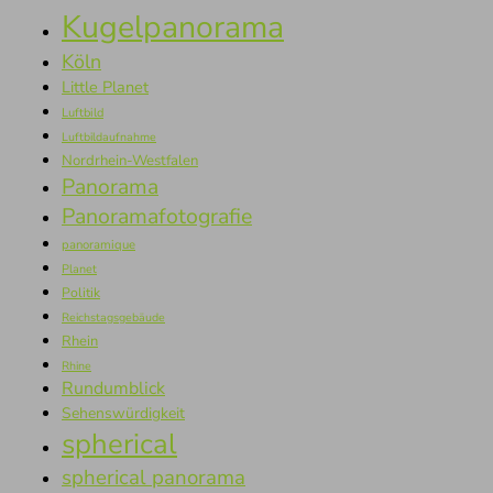
Kugelpanorama
Köln
Little Planet
Luftbild
Luftbildaufnahme
Nordrhein-Westfalen
Panorama
Panoramafotografie
panoramique
Planet
Politik
Reichstagsgebäude
Rhein
Rhine
Rundumblick
Sehenswürdigkeit
spherical
spherical panorama