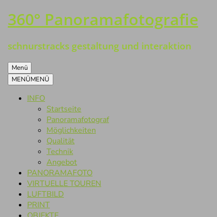
360° Panoramafotografie
Zum
Inhalt
springen
schnurstracks gestaltung und interaktion
Menü
MENÜ
MENÜ
INFO
Startseite
Panoramafotograf
Möglichkeiten
Qualität
Technik
Angebot
PANORAMAFOTO
VIRTUELLE TOUREN
LUFTBILD
PRINT
OBJEKTE