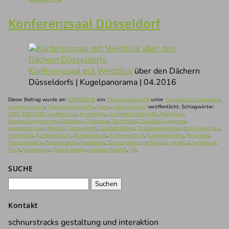
Konferenzsaal Düsseldorf
Konferenzsaal mit Weitblick
über den Dächern
Düsseldorfs | Kugelpanorama | 04.2016
Dieser Beitrag wurde am
01/06/2016
von
Panoramafotograf
unter
Architektur
,
Düsseldorf
,
Kugelpanorama
,
Panoramafotografie
,
Raum
,
schnurstracks
veröffentlicht. Schlagwörter:
360°
,
360°x180°
,
architecture
,
Architektur
,
Architekturfotografie
,
Backplate
,
Besprechungszimmer
,
Business
,
Chefetage
,
Durchblick
,
Düsseldorf
,
equirect
,
equirectangular
,
Fenster
,
Fensterfront
,
Geschäftsleben
,
Großunternehmen
,
high-resolution
,
Horizontal
,
Konferenzraum
,
Konferenzsaal
,
Konferenztisch
,
Kugelpanorama
,
Panorama
,
Panoramablick
,
Panoramafoto
,
Rundblick
,
Sitzanordnung
,
sphärisch
,
spherical
,
spherique
,
Tisch
,
Verwaltung
,
Virtual Reality
,
virtuelle Realität
,
VR
.
SUCHE
Suchen
nach:
Kontakt
schnurstracks gestaltung und interaktion