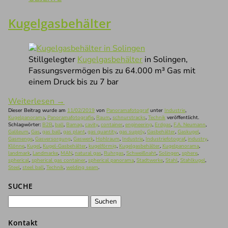
Kugelgasbehälter
Stillgelegter
Kugelgasbehälter
in Solingen,
Fassungsvermögen bis zu 64.000 m³ Gas mit
einem Druck bis zu 7 bar
Weiterlesen
→
Dieser Beitrag wurde am
11/02/2019
von
Panoramafotograf
unter
Industrie
,
Kugelpanorama
,
Panoramafotografie
,
Raum
,
schnurstracks
,
Technik
veröffentlicht.
Schlagwörter:
B2B
,
ball
,
Bamag
,
cavity
,
container
,
engineering
,
Erdgas
,
F.A. Neumann
,
Galileum
,
Gas
,
gas ball
,
gas plant
,
gas quantity
,
gas supply
,
Gasbehälter
,
Gaskugel
,
Gasmenge
,
Gasversorgung
,
Gaswerk
,
Hohlraum
,
Industrie
,
Industriefotograf
,
industry
,
Klönne
,
Kugel
,
Kugel-Gasbehälter
,
kugelförmig
,
Kugelgasbehälter
,
Kugelpanorama
,
landmark
,
Landmarke
,
MAN
,
natural gas
,
Ruhrgas
,
Schweißnaht
,
Solingen
,
sphere
,
spherical
,
spherical gas container
,
spherical panorama
,
Stadtwerke
,
Stahl
,
Stahlkugel
,
Steel
,
steel ball
,
Technik
,
welding seam
.
SUCHE
Suchen
nach:
Kontakt