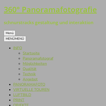
360° Panoramafotografie
Zum
Inhalt
springen
schnurstracks gestaltung und interaktion
Menü
MENÜ
MENÜ
INFO
Startseite
Panoramafotograf
Möglichkeiten
Qualität
Technik
Angebot
PANORAMAFOTO
VIRTUELLE TOUREN
LUFTBILD
PRINT
OBJEKTE