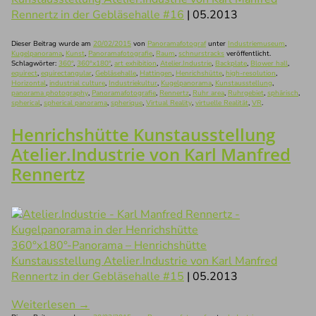
Rennertz in der Gebläsehalle #16
| 05.2013
Dieser Beitrag wurde am
20/02/2015
von
Panoramafotograf
unter
Industriemuseum
,
Kugelpanorama
,
Kunst
,
Panoramafotografie
,
Raum
,
schnurstracks
veröffentlicht.
Schlagwörter:
360°
,
360°x180°
,
art exhibition
,
Atelier.Industrie
,
Backplate
,
Blower hall
,
equirect
,
equirectangular
,
Gebläsehalle
,
Hattingen
,
Henrichshütte
,
high-resolution
,
Horizontal
,
industrial culture
,
Industriekultur
,
Kugelpanorama
,
Kunstausstellung
,
panorama photography
,
Panoramafotografie
,
Rennertz
,
Ruhr area
,
Ruhrgebiet
,
sphärisch
,
spherical
,
spherical panorama
,
spherique
,
Virtual Reality
,
virtuelle Realität
,
VR
.
Henrichshütte Kunstausstellung
Atelier.Industrie von Karl Manfred
Rennertz
360°x180°-Panorama – Henrichshütte
Kunstausstellung Atelier.Industrie von Karl Manfred
Rennertz in der Gebläsehalle #15
| 05.2013
Weiterlesen
→