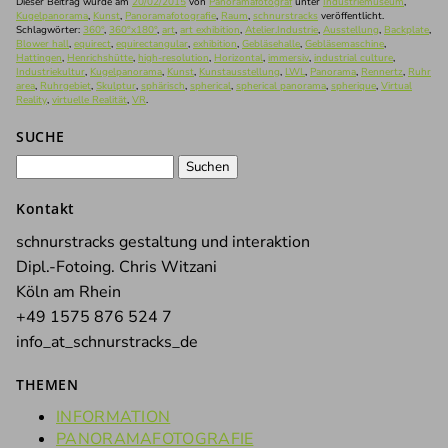
Dieser Beitrag wurde am
20/02/2015
von
Panoramafotograf
unter
Industriemuseum
,
Kugelpanorama
,
Kunst
,
Panoramafotografie
,
Raum
,
schnurstracks
veröffentlicht.
Schlagwörter:
360°
,
360°x180°
,
art
,
art exhibition
,
Atelier.Industrie
,
Ausstellung
,
Backplate
,
Blower hall
,
equirect
,
equirectangular
,
exhibition
,
Gebläsehalle
,
Gebläsemaschine
,
Hattingen
,
Henrichshütte
,
high-resolution
,
Horizontal
,
immersiv
,
industrial culture
,
Industriekultur
,
Kugelpanorama
,
Kunst
,
Kunstausstellung
,
LWL
,
Panorama
,
Rennertz
,
Ruhr
area
,
Ruhrgebiet
,
Skulptur
,
sphärisch
,
spherical
,
spherical panorama
,
spherique
,
Virtual
Reality
,
virtuelle Realität
,
VR
.
SUCHE
Suchen
nach:
Kontakt
schnurstracks gestaltung und interaktion
Dipl.-Fotoing. Chris Witzani
Köln am Rhein
+49 1575 876 524 7
info_at_schnurstracks_de
THEMEN
INFORMATION
PANORAMAFOTOGRAFIE