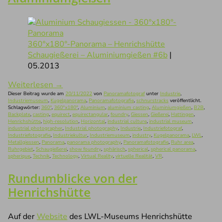
360°x180°-Panorama – Henrichshütte
Schaugießerei – Aluminiumgießen #6b
|
05.2013
Weiterlesen
→
Dieser Beitrag wurde am
20/11/2022
von
Panoramafotograf
unter
Industrie
,
Industriemuseum
,
Kugelpanorama
,
Panoramafotografie
,
schnurstracks
veröffentlicht.
Schlagwörter:
360°
,
360°x180°
,
Aluminium
,
aluminium casting
,
Aluminiumgießen
,
B2B
,
Backplate
,
casting
,
equirect
,
equirectangular
,
foundry
,
Giessen
,
Gießerei
,
Hattingen
,
Henrichshütte
,
high-resolution
,
Horizontal
,
industrial culture
,
industrial museum
,
industrial photographer
,
Industrial photography
,
Industrie
,
Industriefotograf
,
Industriefotografie
,
Industriekultur
,
Industriemuseum
,
industry
,
Kugelpanorama
,
LWL
,
Metallgiessen
,
Panorama
,
panorama photography
,
Panoramafotografie
,
Ruhr area
,
Ruhrgebiet
,
Schaugießerei
,
show foundry
,
sphärisch
,
spherical
,
spherical panorama
,
spherique
,
Technik
,
Technology
,
Virtual Reality
,
virtuelle Realität
,
VR
.
Rundumblicke von der
Henrichshütte
Auf der
Website
des LWL-Museums Henrichshütte