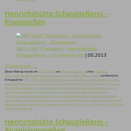
Henrichshütte Schaugießerei –
Eisengießen
360°x180°-Panorama – Henrichshütte
Schaugießerei – Eisengießen #6
| 05.2013
Weiterlesen
→
Dieser Beitrag wurde am
20/11/2022
von
Panoramafotograf
unter
Industrie
,
Industriemuseum
,
Kugelpanorama
,
Panoramafotografie
,
schnurstracks
veröffentlicht.
Schlagwörter:
360°
,
360°x180°
,
B2B
,
Backplate
,
casting
,
Eisen
,
Eisengiessen
,
equirect
,
equirectangular
,
foundry
,
Giessen
,
Gießerei
,
Hattingen
,
Henrichshütte
,
high-resolution
,
Horizontal
,
industrial culture
,
industrial museum
,
industrial photographer
,
Industrial
photography
,
Industrie
,
Industriefotograf
,
Industriefotografie
,
Industriekultur
,
Industriemuseum
,
industry
,
iron
,
iron casting
,
Kugelpanorama
,
Panorama
,
panorama
photography
,
Panoramafotografie
,
Ruhr area
,
Ruhrgebiet
,
Schaugießerei
,
show foundry
,
sphärisch
,
spherical
,
spherical panorama
,
spherique
,
Technik
,
Technology
,
Virtual Reality
,
virtuelle Realität
,
VR
.
Henrichshütte Schaugießerei –
Aluminiumgießen