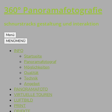
360° Panoramafotografie
Zum
Inhalt
springen
schnurstracks gestaltung und interaktion
Menü
MENÜ
MENÜ
INFO
Startseite
Panoramafotograf
Möglichkeiten
Qualität
Technik
Angebot
PANORAMAFOTO
VIRTUELLE TOUREN
LUFTBILD
PRINT
OBJEKTE