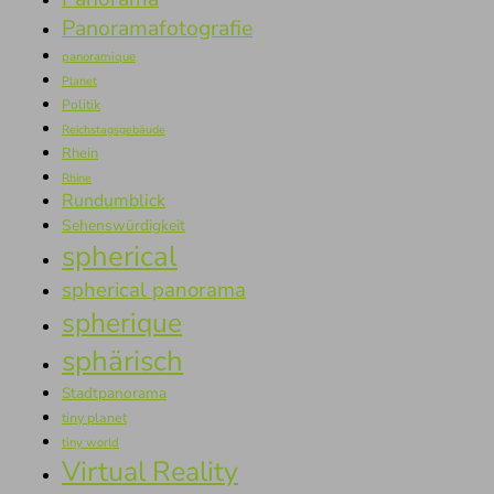
Panoramafotografie
panoramique
Planet
Politik
Reichstagsgebäude
Rhein
Rhine
Rundumblick
Sehenswürdigkeit
spherical
spherical panorama
spherique
sphärisch
Stadtpanorama
tiny planet
tiny world
Virtual Reality