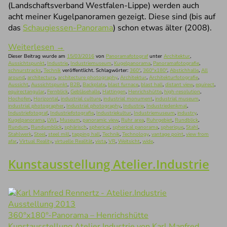
(Landschaftsverband Westfalen-Lippe) werden auch
acht meiner Kugelpanoramen gezeigt. Diese sind (bis auf
das
Schaugiessen-Panorama
) schon etwas älter (2008).
Weiterlesen
→
Dieser Beitrag wurde am
15/03/2016
von
Panoramafotograf
unter
Architektur
,
Aussichtspunkt
,
Industrie
,
Industriemuseum
,
Kugelpanorama
,
Panoramafotografie
,
schnurstracks
,
Technik
veröffentlicht. Schlagwörter:
360°
,
360°x180°
,
Abstichhalle
,
All
around
,
architecture
,
architecture photography
,
Architektur
,
Architekturfotografie
,
Aussicht
,
Aussichtspunkt
,
B2B
,
Backplate
,
blast furnace
,
blast hall
,
distant view
,
equirect
,
equirectangular
,
Fernblick
,
Gebläsehalle
,
Hattingen
,
Henrichshütte
,
high-resolution
,
Hochofen
,
Horizontal
,
industrial culture
,
industrial monument
,
industrial museum
,
industrial photographer
,
Industrial photography
,
Industrie
,
Industriedenkmal
,
Industriefotograf
,
Industriefotografie
,
Industriekultur
,
Industriemuseum
,
industry
,
Kugelpanorama
,
LWL
,
Museum
,
panoramic view
,
Ruhr area
,
Ruhrgebiet
,
Rundblick
,
Rundum
,
Rundumblick
,
sphärisch
,
spherical
,
spherical panorama
,
spherique
,
Stahl
,
Stahlwerk
,
Steel
,
steel mill
,
tapping hall
,
Technik
,
Technology
,
vantage point
,
view from
afar
,
Virtual Reality
,
virtuelle Realität
,
vista
,
VR
,
Weitsicht
,
wide
.
Kunstausstellung Atelier.Industrie
360°x180°-Panorama – Henrichshütte
Kunstausstellung Atelier.Industrie von Karl Manfred