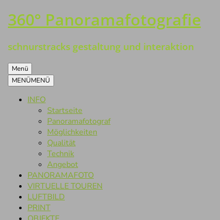
360° Panoramafotografie
Zum
Inhalt
springen
schnurstracks gestaltung und interaktion
Menü
MENÜ
MENÜ
INFO
Startseite
Panoramafotograf
Möglichkeiten
Qualität
Technik
Angebot
PANORAMAFOTO
VIRTUELLE TOUREN
LUFTBILD
PRINT
OBJEKTE