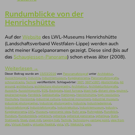
Rundumblicke von der
Henrichshütte
Auf der
Website
des LWL-Museums Henrichshütte
(Landschaftsverband Westfalen-Lippe) werden auch
acht meiner Kugelpanoramen gezeigt. Diese sind (bis auf
das
Schaugiessen-Panorama
) schon etwas älter (2008).
Weiterlesen
→
Dieser Beitrag wurde am
15/03/2016
von
Panoramafotograf
unter
Architektur
,
Aussichtspunkt
,
Industrie
,
Industriemuseum
,
Kugelpanorama
,
Panoramafotografie
,
schnurstracks
,
Technik
veröffentlicht. Schlagwörter:
360°
,
360°x180°
,
Abstichhalle
,
All
around
,
architecture
,
architecture photography
,
Architektur
,
Architekturfotografie
,
Aussicht
,
Aussichtspunkt
,
B2B
,
Backplate
,
blast furnace
,
blast hall
,
distant view
,
equirect
,
equirectangular
,
Fernblick
,
Gebläsehalle
,
Hattingen
,
Henrichshütte
,
high-resolution
,
Hochofen
,
Horizontal
,
industrial culture
,
industrial monument
,
industrial museum
,
industrial photographer
,
Industrial photography
,
Industrie
,
Industriedenkmal
,
Industriefotograf
,
Industriefotografie
,
Industriekultur
,
Industriemuseum
,
industry
,
Kugelpanorama
,
LWL
,
Museum
,
panoramic view
,
Ruhr area
,
Ruhrgebiet
,
Rundblick
,
Rundum
,
Rundumblick
,
sphärisch
,
spherical
,
spherical panorama
,
spherique
,
Stahl
,
Stahlwerk
,
Steel
,
steel mill
,
tapping hall
,
Technik
,
Technology
,
vantage point
,
view from
afar
,
Virtual Reality
,
virtuelle Realität
,
vista
,
VR
,
Weitsicht
,
wide
.