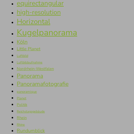
equirectangular
high-resolution
Horizontal
Kugelpanorama
Köln
Little Planet
Luftbild
Luftbildaufnahme
Nordrhein-Westfalen
Panorama
Panoramafotografie
panoramique
Planet
Politik
Reichstagsgebäude
Rhein
Rhine
Rundumblick