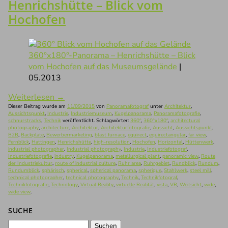
Henrichshütte – Blick vom
Hochofen
360°x180°-Panorama – Henrichshütte – Blick
vom Hochofen auf das Museumsgelände
|
05.2013
Weiterlesen
→
Dieser Beitrag wurde am
11/09/2015
von
Panoramafotograf
unter
Architektur
,
Aussichtspunkt
,
Industrie
,
Industriemuseum
,
Kugelpanorama
,
Panoramafotografie
,
schnurstracks
,
Technik
veröffentlicht. Schlagwörter:
360°
,
360°x180°
,
architectural
photography
,
architecture
,
Architektur
,
Architekturfotografie
,
Aussicht
,
Aussichtspunkt
,
B2B
,
Backplate
,
Bewerbermarketing
,
blast furnace
,
equirect
,
equirectangular
,
far view
,
Fernblick
,
Hattingen
,
Henrichshütte
,
high-resolution
,
Hochofen
,
Horizontal
,
Hüttenwerk
,
industrial photographer
,
Industrial photography
,
Industrie
,
Industriefotograf
,
Industriefotografie
,
industry
,
Kugelpanorama
,
metallurgical plant
,
panoramic view
,
Route
der Industriekultur
,
route of industrial culture
,
Ruhr area
,
Ruhrgebiet
,
Rundblick
,
Rundum
,
Rundumblick
,
sphärisch
,
spherical
,
spherical panorama
,
spherique
,
Stahlwerk
,
steel mill
,
technical photographer
,
technical photography
,
Technik
,
Technikfotograf
,
Technikfotografie
,
Technology
,
Virtual Reality
,
virtuelle Realität
,
vista
,
VR
,
Weitsicht
,
wide
,
wide view
.
SUCHE
Suchen