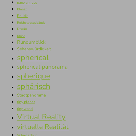
panoramique
Planet
Politik
Reichstagsgebäude
Rhein
Rhine
Rundumblick
Sehenswürdigkeit
spherical
spherical panorama
spherique
sphärisch
Stadtpanorama
tiny planet
tiny world
Virtual Reality
virtuelle Realität
Virtuelle Tour