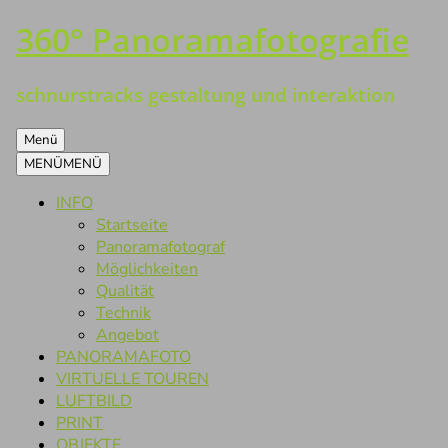
360° Panoramafotografie
Zum
Inhalt
springen
schnurstracks gestaltung und interaktion
Menü
MENÜ
MENÜ
INFO
Startseite
Panoramafotograf
Möglichkeiten
Qualität
Technik
Angebot
PANORAMAFOTO
VIRTUELLE TOUREN
LUFTBILD
PRINT
OBJEKTE