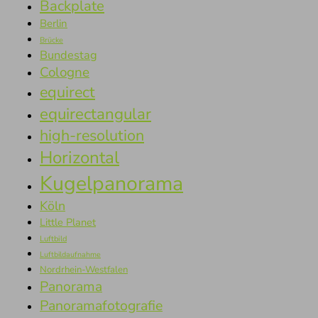
Backplate
Berlin
Brücke
Bundestag
Cologne
equirect
equirectangular
high-resolution
Horizontal
Kugelpanorama
Köln
Little Planet
Luftbild
Luftbildaufnahme
Nordrhein-Westfalen
Panorama
Panoramafotografie