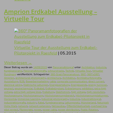
Amprion Erdkabel Ausstellung –
Virtuelle Tour
Virtuelle Tour der Ausstellung zum Erdkabel-
Pilotprojekt in Raesfeld
| 05.2015
Weiterlesen
→
Dieser Beitrag wurde am
14/09/2015
von
Panoramafotograf
unter
Architektur
,
Industrie
,
Kugelpanorama
,
Panoramafotografie
,
schnurstracks
,
Technik
,
Virtuelle Tour
,
Virtueller
Rundgang
veröffentlicht. Schlagwörter:
360-Grad-Panoramatour
,
360°
,
360°x180°
,
Amprion
,
architectural photography
,
architecture
,
Architektur
,
Architekturfotografie
,
Ausstellung
,
B2B
,
Bewerbermarketing
,
cable
,
corporate communication
,
direct current
,
electrical wiring
,
Elektrische Leitungen
,
Energieverteilung
,
Energiewende
,
energy turnover
,
equirect
,
equirectangular
,
Erdkabel
,
Erdkabelsystem
,
Erdverlegung
,
exhibition
,
extra-high
voltage
,
extra-high voltage lines
,
Freileitung
,
Gleichstrom
,
high voltage
,
high-resolution
,
Hochspannung
,
Höchstspannung
,
Höchstspannungsbereich
,
Höchstspannungsleitungen
,
Horizontal
,
Immersive Learning
,
Industrial photography
,
Industrie
,
Industriefotograf
,
Industriefotografie
,
industry
,
Kabel
,
Kugelpanorama
,
Leitungsnetz
,
Münsterland
,
Naturpark
Hohe Mark
,
network
,
network extension
,
Netzausbau
,
Öffentlichkeitsarbeit
,
overhead line
,
pilot project
,
Pilotprojekt
,
power
,
power cable
,
power distribution
,
Public Relation
,