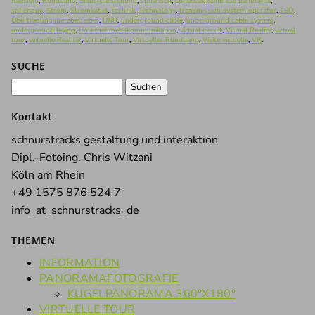
Raesfeld
,
Rundgang
,
Selbstdarstellung
,
sphärisch
,
spherical
,
spherical panorama
,
spherique
,
Strom
,
Stromkabel
,
Technik
,
Technology
,
transmission system operator
,
TSO
,
Übertragungsnetzbetreiber
,
ÜNB
,
underground cable
,
underground cable system
,
underground laying
,
Unternehmenskommunikation
,
virtual circuit
,
Virtual Reality
,
virtual
tour
,
virtuelle Realität
,
Virtuelle Tour
,
Virtueller Rundgang
,
Visite virtuelle
,
VR
.
SUCHE
Suchen
nach:
Kontakt
schnurstracks gestaltung und interaktion
Dipl.-Fotoing. Chris Witzani
Köln am Rhein
+49 1575 876 524 7
info_at_schnurstracks_de
THEMEN
INFORMATION
PANORAMAFOTOGRAFIE
KUGELPANORAMA 360°X180°
VIRTUELLE TOUR