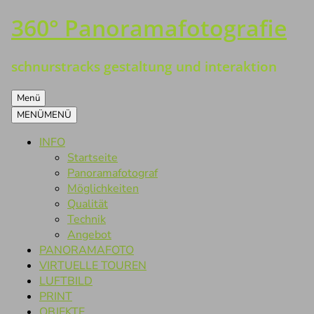
360° Panoramafotografie
Zum
Inhalt
springen
schnurstracks gestaltung und interaktion
Menü
MENÜ
MENÜ
INFO
Startseite
Panoramafotograf
Möglichkeiten
Qualität
Technik
Angebot
PANORAMAFOTO
VIRTUELLE TOUREN
LUFTBILD
PRINT
OBJEKTE