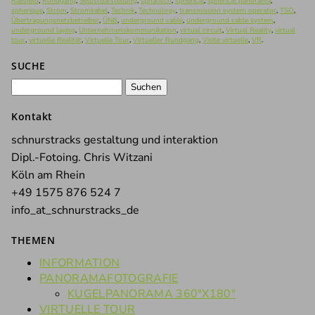
Raesfeld
,
Rundgang
,
Selbstdarstellung
,
sphärisch
,
spherical
,
spherical panorama
,
spherique
,
Strom
,
Stromkabel
,
Technik
,
Technology
,
transmission system operator
,
TSO
,
Übertragungsnetzbetreiber
,
ÜNB
,
underground cable
,
underground cable system
,
underground laying
,
Unternehmenskommunikation
,
virtual circuit
,
Virtual Reality
,
virtual
tour
,
virtuelle Realität
,
Virtuelle Tour
,
Virtueller Rundgang
,
Visite virtuelle
,
VR
.
SUCHE
Suchen
nach:
Kontakt
schnurstracks gestaltung und interaktion
Dipl.-Fotoing. Chris Witzani
Köln am Rhein
+49 1575 876 524 7
info_at_schnurstracks_de
THEMEN
INFORMATION
PANORAMAFOTOGRAFIE
KUGELPANORAMA 360°X180°
VIRTUELLE TOUR