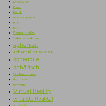
panoramique
Planet
Politik
Reichstagsgebäude
Rhein
Rhine
Rundumblick
Sehenswürdigkeit
spherical
spherical panorama
spherique
sphärisch
Stadtpanorama
tiny planet
tiny world
Virtual Reality
virtuelle Realität
Virtuelle Tour