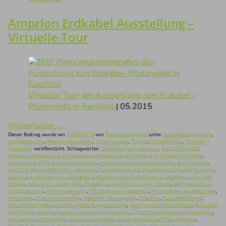
Amprion Erdkabel Ausstellung –
Virtuelle Tour
Virtuelle Tour der Ausstellung zum Erdkabel-
Pilotprojekt in Raesfeld
| 05.2015
Weiterlesen
→
Dieser Beitrag wurde am
14/09/2015
von
Panoramafotograf
unter
Architektur
,
Industrie
,
Kugelpanorama
,
Panoramafotografie
,
schnurstracks
,
Technik
,
Virtuelle Tour
,
Virtueller
Rundgang
veröffentlicht. Schlagwörter:
360-Grad-Panoramatour
,
360°
,
360°x180°
,
Amprion
,
architectural photography
,
architecture
,
Architektur
,
Architekturfotografie
,
Ausstellung
,
B2B
,
Bewerbermarketing
,
cable
,
corporate communication
,
direct current
,
electrical wiring
,
Elektrische Leitungen
,
Energieverteilung
,
Energiewende
,
energy turnover
,
equirect
,
equirectangular
,
Erdkabel
,
Erdkabelsystem
,
Erdverlegung
,
exhibition
,
extra-high
voltage
,
extra-high voltage lines
,
Freileitung
,
Gleichstrom
,
high voltage
,
high-resolution
,
Hochspannung
,
Höchstspannung
,
Höchstspannungsbereich
,
Höchstspannungsleitungen
,
Horizontal
,
Immersive Learning
,
Industrial photography
,
Industrie
,
Industriefotograf
,
Industriefotografie
,
industry
,
Kabel
,
Kugelpanorama
,
Leitungsnetz
,
Münsterland
,
Naturpark
Hohe Mark
,
network
,
network extension
,
Netzausbau
,
Öffentlichkeitsarbeit
,
overhead line
,
pilot project
,
Pilotprojekt
,
power
,
power cable
,
power distribution
,
Public Relation
,