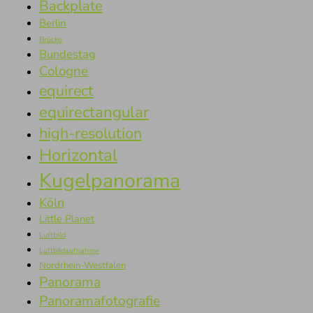
Backplate
Berlin
Brücke
Bundestag
Cologne
equirect
equirectangular
high-resolution
Horizontal
Kugelpanorama
Köln
Little Planet
Luftbild
Luftbildaufnahme
Nordrhein-Westfalen
Panorama
Panoramafotografie