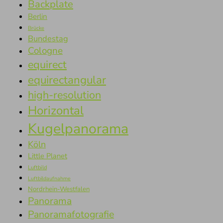
Backplate
Berlin
Brücke
Bundestag
Cologne
equirect
equirectangular
high-resolution
Horizontal
Kugelpanorama
Köln
Little Planet
Luftbild
Luftbildaufnahme
Nordrhein-Westfalen
Panorama
Panoramafotografie