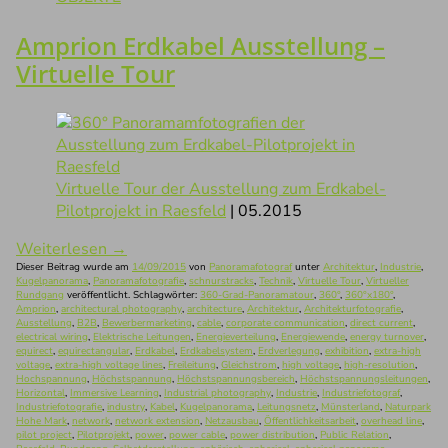
Amprion Erdkabel Ausstellung –
Virtuelle Tour
Virtuelle Tour der Ausstellung zum Erdkabel-
Pilotprojekt in Raesfeld
| 05.2015
Weiterlesen
→
Dieser Beitrag wurde am
14/09/2015
von
Panoramafotograf
unter
Architektur
,
Industrie
,
Kugelpanorama
,
Panoramafotografie
,
schnurstracks
,
Technik
,
Virtuelle Tour
,
Virtueller
Rundgang
veröffentlicht. Schlagwörter:
360-Grad-Panoramatour
,
360°
,
360°x180°
,
Amprion
,
architectural photography
,
architecture
,
Architektur
,
Architekturfotografie
,
Ausstellung
,
B2B
,
Bewerbermarketing
,
cable
,
corporate communication
,
direct current
,
electrical wiring
,
Elektrische Leitungen
,
Energieverteilung
,
Energiewende
,
energy turnover
,
equirect
,
equirectangular
,
Erdkabel
,
Erdkabelsystem
,
Erdverlegung
,
exhibition
,
extra-high
voltage
,
extra-high voltage lines
,
Freileitung
,
Gleichstrom
,
high voltage
,
high-resolution
,
Hochspannung
,
Höchstspannung
,
Höchstspannungsbereich
,
Höchstspannungsleitungen
,
Horizontal
,
Immersive Learning
,
Industrial photography
,
Industrie
,
Industriefotograf
,
Industriefotografie
,
industry
,
Kabel
,
Kugelpanorama
,
Leitungsnetz
,
Münsterland
,
Naturpark
Hohe Mark
,
network
,
network extension
,
Netzausbau
,
Öffentlichkeitsarbeit
,
overhead line
,
pilot project
,
Pilotprojekt
,
power
,
power cable
,
power distribution
,
Public Relation
,