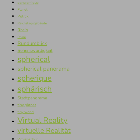
panoramique
Planet
Politik
Reichstagsgebäude
Rhein
Rhine
Rundumblick
Sehenswürdigkeit
spherical
spherical panorama
spherique
sphärisch
Stadtpanorama
tiny planet
tiny world
Virtual Reality
virtuelle Realität
Virtuelle Tour