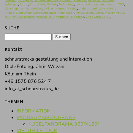
Raesfeld
,
Rundgang
,
Selbstdarstellung
,
sphärisch
,
spherical
,
spherical panorama
,
spherique
,
Strom
,
Stromkabel
,
Technik
,
Technology
,
transmission system operator
,
TSO
,
Übertragungsnetzbetreiber
,
ÜNB
,
underground cable
,
underground cable system
,
underground laying
,
Unternehmenskommunikation
,
virtual circuit
,
Virtual Reality
,
virtual
tour
,
virtuelle Realität
,
Virtuelle Tour
,
Virtueller Rundgang
,
Visite virtuelle
,
VR
.
SUCHE
Suchen
nach:
Kontakt
schnurstracks gestaltung und interaktion
Dipl.-Fotoing. Chris Witzani
Köln am Rhein
+49 1575 876 524 7
info_at_schnurstracks_de
THEMEN
INFORMATION
PANORAMAFOTOGRAFIE
KUGELPANORAMA 360°X180°
VIRTUELLE TOUR