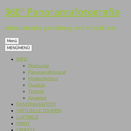
360° Panoramafotografie
Zum
Inhalt
springen
schnurstracks gestaltung und interaktion
Menü
MENÜ
MENÜ
INFO
Startseite
Panoramafotograf
Möglichkeiten
Qualität
Technik
Angebot
PANORAMAFOTO
VIRTUELLE TOUREN
LUFTBILD
PRINT
OBJEKTE